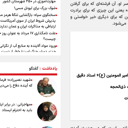
مهارت‌آموزی در ۲۵۰ شهرستان کشور
او، آن فرشته‌‌ای که برای گرفتن
سخنگوی سپاه: بازگشایی تنگۀ هرمز من
شوک بزرگ برای لیونل مسی!
» یعنی این چیزی که برای برادرت
پذیرش شروط ایران از سوی آمریکاست 
سخنگوی سپاه: بازگشایی تنگۀ هرمز من
ن که برای دیگری خیر خواستی و
ارتباطی به مذاکرات ایران و عمان ندارد
پذیرش شروط ایران از سوی آمریکاست 
ی‌‌شود.
ونس: در حال کار بر روی ایجاد یک سی
ارتباطی به مذاکرات ایران و عمان ندارد
ناوبری امن هستیم
علت نامگذاری ۱۷ مرداد به عنوان ر
علی‌نژاد در مراسم انجمن ورزشی نویس
چیست؟
روز خبرنگار : رسانه‌های خبری در سال گ
ورود مواد آلاینده به منابع آب از نگرانی
به امروز اتفاقات بزرگی را رقم زدند
جدی دوران جنگ است/ خطر از دست ر
باروری خاک
مروری بر زندگینامه خبرنگار شهید «م
یادداشت
گفتگو
|
صارمی»
 امیر المومنین (ع)+ اسناد دقیق
۱۷ مرداد؛ روز خبرنگار
شهید نصیرزاده؛ فرمان
خانواده شهید لاریجانی: از اظهارات شتا
که آینده دفاع را می‌دی
 ذی‌الحجه
درباره چگونگی شهادت اجتناب کنید
اشک‌های CR7 به قیمت ۲۳ سا
ات
نکن آقای رونالدو
مهاجرانی : در برابر ای
حیدری: افزایش تیم‌های جام جهانی هم
باید به احترام ایستاد
داشت و هم ضرر/ تیم ملی در جام جها
مردود نشد
تلاش مدام برای زنده نگه داشتن هنر ای