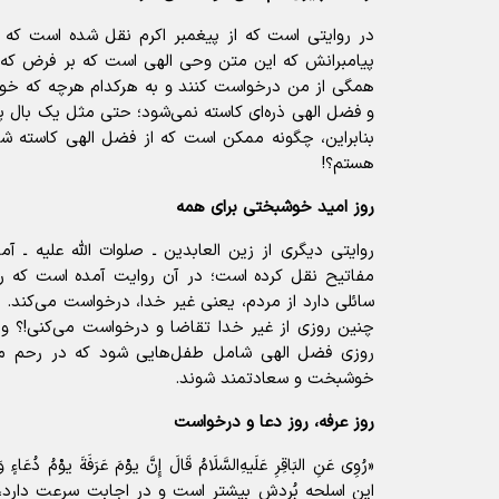
در روایتی است که از پیغمبر اکرم نقل شده است که 
پیامبرانش که این متن وحی الهی است که بر فرض که
همگی از من درخواست کنند و به هرکدام هرچه که خواس
و فضل الهی ذره‌‌ای کاسته نمی‌شود؛ حتی مثل یک بال پ
بنابراین، چگونه ممکن است که از فضل الهی کاسته ش
هستم؟!
روز امید خوشبختی برای همه
روایتی دیگری از زین العابدین ـ صلوات الله علیه ـ 
مفاتیح نقل کرده است؛ در آن روایت آمده است که ر
سائلی دارد از مردم، یعنی غیر خدا، درخواست می‌کند. ح
چنین روزی از غیر خدا تقاضا و درخواست می‌کنی!؟ و 
روزی فضل الهی شامل طفل‌هایی شود که در رحم ماد
خوشبخت و سعادتمند شوند.
روز عرفه، روز دعا و درخواست
«رُوِی عَنِ البَاقِرِ عَلَیهِ‌السَّلَامُ قَالَ إِنَّ یوْمَ عَرَفَةَ یوْمُ 
این اسلحه بُردش بیشتر است و در اجابت سرعت دارد، ‌