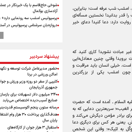
شوخی حاج‌قاسم با یک خبرنگار در عملی
 امشب شب عرفه است؛ بنابراین،
آزادسازی بوکمال
 قدر بدانید! نخستین مسأله‌‌ای
پرسپولیس امشب سه رونمایی دارد+
وایت دارد: دعا کنید! دعای خیر
دروازه‌بان سرشناس پرسپولیس در آستا
فسخ قرارداد!
ابوباقر، جانشین فرمانده نیروی قدس 
اقتدار دفاعی ایران نتیجه مدیریت ولای
است
ر عبادت نشوید! کاری کنید که
پیشنهاد سردبیر
جوادی: مدال بازی‌های آسیایی را می‌خ
ت بروید! وقتی چنین معادل‌ه‌ایی
بهداد سلیمی شرایط ورزشکار را درک می
ست، خیلی انسان باید مراقبت و
حضور مدیرعامل شرکت توسعه و نگهد
ابوباقر: دشمن در براندازی، اغتشاشات
چون امشب یکی از بزرگترین
اماکن ورزشی در برنا
و اهداف نظامی به نتیجه نرسید
کلیپی از سفر دو روزه وزیر ورزش و جوان
محمد نوری روبروی پرسپولیس می ایس
جمهوری آذربایجان
رونمایی از شماره پیراهن جدید بازیکنا
۳۴۰ میلیون دلار تسهیلات برای بازساز
استقلال
صنایع آسیب‌دیده اختصاص می‌یابد
 علیه السلام ـ آمده است که حضرت
رهبر شهید انقلاب: آمریکایی‌ها صدها هز
رسانه ستون پنجم اکوسیستم قدرت‌بنی
هر الغیب»؛ سریعترین دعایی که به
را با بمب اتم کشتند بدون هیچ استدلا
هدف‌گذاری پرداخت ۳۰ هزار وام ا
ای برادر مؤمن دیگرش می‌‌کند و
مراسم گرامیداشت روز خبرنگار
پایان سال
ش. یعنی هر کس برای دیگری دعا
گرامیداشت روز خبرنگار در شیراز
استقبال ۳ هزار جوان از کارگاه‌های
کّل به لبّیک»؛ وقتی این شخص
گرامیداشت روز خبرنگار