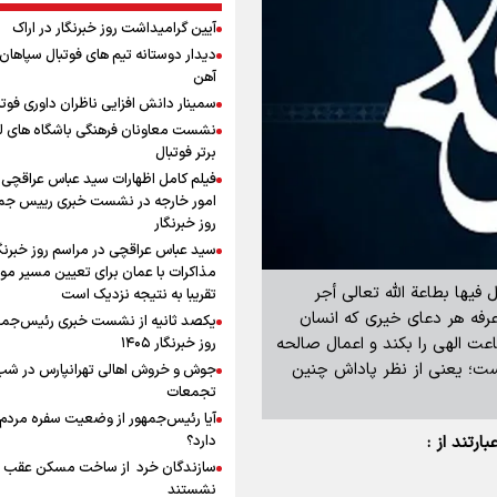
آیین گرامیداشت روز خبرنگار در اراک
دیدار دوستانه تیم های فوتبال سپاها
آهن
سمینار دانش افزایی ناظران داوری فوتب
نشست معاونان فرهنگی باشگاه های ل
برتر فوتبال
فیلم کامل اظهارات سید عباس عراقچی 
امور خارجه در نشست خبری رییس جمه
روز خبرنگار
سید عباس عراقچی در مراسم روز خبرنگا
مذاکرات با عمان برای تعیین مسیر م
 فیها بطاعة الله تعالى أجر
تقریبا به نتیجه نزدیک است
رفه هر دعای خیری که انسان
یکصد ثانیه از نشست خبری رئیس‌جمه
عت الهی را بکند و اعمال صالحه
روز خبرنگار ۱۴۰۵
ت؛ یعنی از نظر پاداش چنین
تجمعات
آیا رئیس‌جمهور از وضعیت سفره مردم 
رتند از :
دارد؟
سازندگان خرد از ساخت مسکن عقب
نشستند