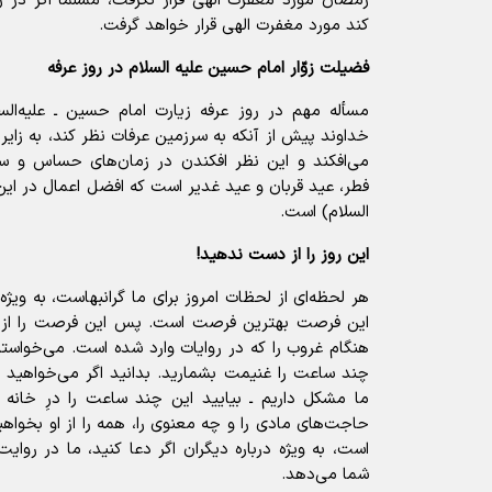
رمضان مورد مغفرت الهی قرار نگرفت، مسلّماً اگر در 
کند مورد مغفرت الهی قرار خواهد گرفت.
فضیلت زوّار امام حسین علیه السلام در روز عرفه
مسأله مهم در روز عرفه زیارت امام حسین ـ علیه‌ال
خداوند پیش از آنکه به سرزمین عرفات نظر کند، به زایری
می‌افکند و این نظر افکندن در زمان‌های حساس و س
فطر، عید قربان و عید غدیر است که افضل اعمال در این
السلام) است.
این روز را از دست ندهید!
هر لحظه‌ای از لحظات امروز برای ما گرانبهاست، به ویژه
این فرصت بهترین فرصت است. پس این فرصت را از د
هنگام غروب را که در روایات وارد شده است. می‌‌خواس
چند ساعت را غنیمت بشمارید. بدانید اگر می‌‌خواهید م
ما ‌مشکل داریم‌ ـ بیایید ‌این چند ساعت را درِ خانه
حاجت‌‌های مادی را و چه معنوی را، همه را از او بخواهید
است، به ویژه درباره دیگران اگر دعا کنید، ما در روایت
شما می‌دهد.