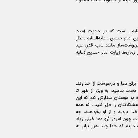
روز عرفه از خداوند طلب مغفرت
دبیر فدراسیون بولینگ و بیلیارد: از رسا
انتظار حمایت داریم/ در انتظار حضور ت
اینفو برنا/ درخشش سفیران اقتد
بزرگ مثل استقلال در لیگ هستیم
تورم ۵۸ درصدی معدن / وقتی هزینه
در بازی‌های همبستگی کشورها
استخراج از توان قیمت‌گذاری سبقت می
اسلامی
سلام ـ است که در حدیث آمده:
رشد ۳۰۰ تا ۴۰۰ درصدی مواد ناریه
ن امام حسین ـ علیه‌السلام ـ نظر
رنوشت‌ساز مانند شب قدر، عید
 زمان‌ها زیارت امام حسین (علیه
اینفوبرنا/ دستاوردهای وزارت 
 برای دعا و درخواست از خداوند.
و جوانان در توسعه ورزش بانوان
ست ندهید، به ویژه از ظهر تا
تم به دوستان سفارش کنم که این
شکلاتتان را حل کنید ـ‌ که همه
 خدا بروید و از او بخواهید، چه
، چون امروز بُردِ دعا خیلی زیاد
اینفو برنا/ عملکرد دختران ایران 
 داریم که خدا چند هزار برابر به
بازی‌های آسیایی جوانان ۲۰۲۵