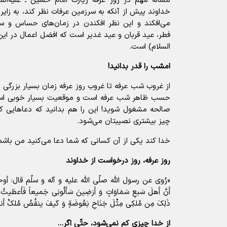
مسأله مهم در روز عرفه زیارت امام حسین ـ علیه‌ال
خداوند پیش از آنکه به سرزمین عرفات نظر کند، به زایری
می‌افکند و این نظر افکندن در زمان‌های حساس و س
فطر، عید قربان و عید غدیر است که افضل اعمال در این
السلام) است.
امشب را قدر بدانید!
از غروب شب عرفه تا غروب روز عرفه زمان بسیار بزرگی 
حسب ظاهر شب عرفه است و موقعیت بسیار خوبی است،
صالحه مشغول شوید! این را هم بدانید که دعاهایی که م
چیز بیشتری نصیبتان می‌‌شود.
خدا کند یکی از آن کسانی که شما دعا می‌‌کنید من باشم.
روز عرفه، روز درخواست از خداوند
«رُوی عن رسول الله صلّی الله علیه و آله و سلّم قال: أوح
أَنَّ أَهلَ سَبعِ سَمَاوَاتٍ وَ أَرَضِینَ سَأَلُونِی جَمیعاً فَأَعطَیتُ ک
ذَلِکَ مِن مُلکِی مِثْلَ جَنَاحِ بَعُوضَةٍ وَ کَیفَ ینقُصُ مُلکٌ أَنا 
از خدا چیزی کم نمی‌‌شود، حتّی اگر...