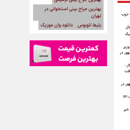
بهترین جراح بینی استخوانی در
ن-ذوب
تهران
بلیط اتوبوس
دانلود وان موزیک
ال
یگ
وزیر
ور در
ر :
وقت
ور در
جوش و خروش اهالی تهرانپارس در شب ۱۶۱
خبر