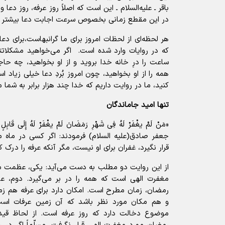
باقر ـ علیه‌السلام ـ این است که اصلاً‌ روز عرفه، روز د
در این مقطع زمانی بخصوص سرعت اجابت دعا بیشتر 
هر لحظه‌ای از لحظات امروز برای ما گرانبهاست،برای دعا 
که در روایات وارد شده است. اگر می‌‌خواهید مشکلاتت
ساعت را درِ خانه خدا بروید و از او بخواهید، چه حاج
همه را از او بخواهید، چون امروز بُردِ دعا خیلی زیاد اس
کنید، ما در روایت داریم که خدا چند هزار برابر به شما 
تنها امید جاماندگان
«مَنْ لَمْ یغْفَرْ لَهُ فِی شَهْرِ رَمَضَانَ لَمْ یغْفَرْ لَهُ إِلَى قَابِ
جعفر صادق(علیه السلام) فرمودند: اگر کسی در ماه 
قرار نگیرد، غفران برای او نیست، مگر آنکه عرفه را درک ک
از این روایت دو مطلب به دست می‌‌آید: یکی، عظمت 
مغفرت الهی است که همه را در بر می‌گیرد. دوم، 
رمضان، زمان مطرح است. امکان دارد برای عرفه هم ز
و هم مکان مورد نظر باشد که آن زمین عرفات است،
موضوع دخالت دارد که روز عرفه است. از لحاظ قید