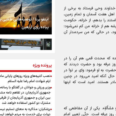
استخوان، یک نسل، ی
توهم!
خداوند وحی فرستاد به برخی از
 اهل هفت آسمان و تمام زمین،
رسانه ملی و حق مردم
اینفو برنا / توصیه‌هایی طلایی ب
تند را بدهم، از خزانه، حکومت
شنیدن صدای رئیس‌ج
شه هم از خزانه من کم نمی‌شود؛
پیاده روی اربعین
ود، در حالی که من سردمدار آن
روایت ایران از کنار مر
آمده که محدث قمی هم آن را در
از طلوع خیابان‌ها تا 
وز عرفه بود و حضرت دیدند که
پرونده ویژه
اینفو برنا / جدول کامل فاصله م
اشک
ضرت به او فرمود: وای بر تو! در
شلمچه تا شهرهای زیارتی عراق
حال آنکه امید می‌رود در چنین
نصب کتیبه‌های ویژه روزهای پایانی ماه
ایام شهادت امام رضا علیه السلام
ر هستند. امید است که اینها
جمله‌ای که بغض چها
وزیر ورزش و جوانان در گفتگو با رسانه‌
را شکست؛ «آهای مردم، 
جمهوری آذربایجان: در تفاهم نامه مش
تهران رفتند»
بین ایران و جمهوری آذربایجان از ظرفی
مشترک دو کشور استفاده خواهد شد
سه حسرتی که به دلم 
دُعَاءٍ وَ مَسْأَلَةٍ». یکی از آن مقاطعی که
پزشکیان: مذاکره به معنای تسلیم نی
اینفو برنا/ میزان مالیات بر ارزش
روز عرفه است. حتّی تعبیر امام
دولت برای خدمت به مردم خواهد ایست