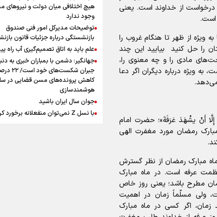
افزوده چقدر است؟
هیچ اختلافی میان دولت و نیروهای م
عا و درخواست از خداوند است. یعنی
وجود ندارد
است.
توضیحات مدیرکل امور فنی صندوق
به ویژه از ظهر تا هنگام غروب را
بازنشستگی درباره جزئیات قانون بازن
ان را حل کنید بیایید ‌این چند
علم باید به اتاق تصمیم‌گیری آب راه پید
ت‌‌های مادی را و چه معنوی را،
جهانگیر: دشمن با بمباران خبری به دنب
اینفوبرنا/ سقف معافیت مالیاتی
ت، به ویژه درباره دیگران اگر دعا
جبران شکست‌های خود است
حقوق کارکنان دولت و بازنشست
کاهش پرونده‌های مسن قضایی در سای
می‌دهد.
هوشمندسازی
در بودجه ۱۴۰۵ چقدر است؟
جوان سال ایران باشید
با نسل Z نمی‌توان منفعلانه برخورد ک
لٍ إِلَّا أَنْ یشْهَدَ عَرَفَةَ»؛ حضرت امام
دانشجو باید سازنده فعالیت فرهنگی ب
مبارک رمضان مورد مغفرت الهی
نه فقط مخاطب آن
ند.
یوسفی: جای بخیه سرم یادگار یک سانح
اینفوبرنا/ حداقل حقوق
است، نه دعوا!/ انتظار داشتیم تیم ملی 
ماه مبارک رمضان از نظر گسترش
بازنشستگان کشوری و لشکری د
گروهش صعود کند + فیلم
عظمت عرفه است. در ماه مبارک
مردی که تاریخ را با دوربین و موتورسی
لایحه بودجه سال ۱۴۰۵ چقدر است؟
مان مطرح باشد؛ یعنی روز خاص
ثبت کرد
 ولی مسلّماً زمان در اهمیت
رابرت دنیرو: کشور من دیگر دوست‌داش
 زمان، اگر کسی در ماه مبارک
نیست