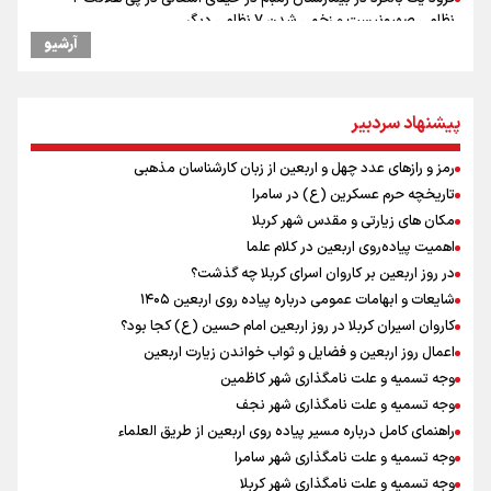
نظامی صهیونیست و زخمی شدن ۷ نظامی دیگر
آرشیو
ارتش صهیونیستی زمین‌های کشاورزی در جنوب لبنان را به آتش کشید
چه کسی باید قیمت‌ها را تعیین کند؟
وزیر خارجه مصر: رژیم اسراییل بدون تامین حقوق مشروع مردم فلسطین
پیشنهاد سردبیر
امنیت نخواهد داشت
مستمری مددجویان کفاف زندگی را نمی‌دهد / حمایت از ۱۹هزار زن‌
رمز و رازهای عدد چهل و اربعین از زبان کارشناسان مذهبی
سرپرست خانوار
تاریخچه حرم عسکرین (ع) در سامرا
نشست وزیران خارجه مصر، ترکیه، پاکستان و عربستان با محوریت تحولات
منطقه
مکان های زیارتی و مقدس شهر کربلا
فیدان: حماس به تعهدات خود عمل کرد، امّا اسرائیل برنامه‌ای برای صلح
اهمیت پیاده‌روی اربعین در کلام علما
ندارد
در روز اربعین بر کاروان اسرای کربلا چه گذشت؟
ارائه بیش از ۲ میلیون خدمات بهداشتی-درمانی به زائران اربعین
شایعات و ابهامات عمومی درباره پیاده روی اربعین ۱۴۰۵
معاون وزیر خارجه : مذاکره نه معجزه است و نه خیانت
کاروان اسیران کربلا در روز اربعین امام حسین (ع) کجا بود؟
پخش قسمت اول گفت‌وگوی رئیس‌جمهور بعد از خبر ۲۲
اعمال روز اربعین و فضایل و ثواب خواندن زیارت اربعین
وجه تسمیه و علت نامگذاری شهر کاظمین
وجه تسمیه و علت نامگذاری شهر نجف
راهنمای کامل درباره مسیر پیاده روی اربعین از طریق العلماء
وجه تسمیه و علت نامگذاری شهر سامرا
وجه تسمیه و علت نامگذاری شهر کربلا