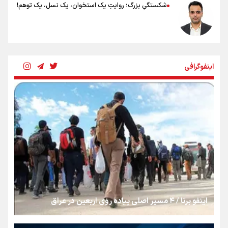
شکستگیِ بزرگ؛ روایتِ یک استخوان، یک نسل، یک توهم!
رسانه ملی و حق مردم برای شنیدن صدای رئیس‌جمهوری
اینفوگرافی
روایت ایران از کنار مردم
از طلوع خیابان‌ها تا غروب اشک
جمله‌ای که بغض چهارماهه را شکست؛ «آهای مردم، آقا از
تهران رفتند»
اینفو برنا / ۴ مسیر اصلی پیاده روی اربعین در عراق
سه حسرتی که به دلم ماند