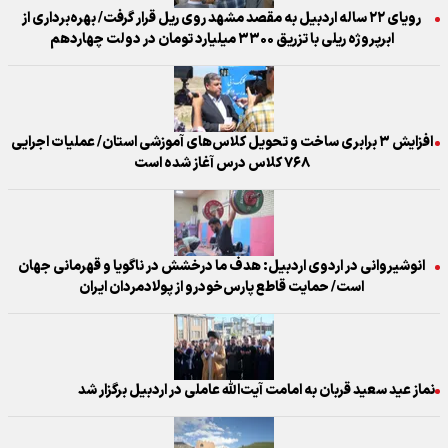
رویای ۲۲ ساله اردبیل به مقصد مشهد روی ریل قرار گرفت/ بهره‌برداری از
ابرپروژه ریلی با تزریق ۳۳۰۰ میلیارد تومان در دولت چهاردهم
افزایش ۳ برابری ساخت و تحویل کلاس‌های آموزشی استان/ عملیات اجرایی
۷۶۸ کلاس درس آغاز شده است
انوشیروانی در اردوی اردبیل: هدف ما درخشش در ناگویا و قهرمانی جهان
است/ حمایت قاطع پارس‌خودرو از پولادمردان ایران
نماز عید سعید قربان به امامت آیت‌الله عاملی در اردبیل برگزار شد