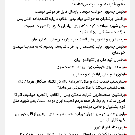
کشور قدرتمند و با عزت می‌شناسند
رئیس جمهور : حوادث دی‌ماه پارسال قابل فراموشی نیست
واکنش پزشکیان به حواشی پیام رهبر انقلاب درباره تفاهم‌نامه آتش‌بس
رهبر شهید موافقت کردند که برای ایرانیان خارج از کشور در صورت
بازگشت، مشکلی ایجاد نشود
پرچم ایران و تصویر رهبر انقلاب بر دوش نیروهای امنیتی عراق
رئیس جمهور : باید پُست‌ها را به افراد شایسته بدهیم نه به هم‌جناحی‌های
خودمان
دختران تیم ملی پاراتکواندو ایران
توسعه انرژی خورشیدی؛ نیازمند اعتمادسازی
اردوی تیم ملی پاراتکواندو دختران
پیش‌بینی قیمت دلار و طلا 15مرداد/ بازار در انتظار سیگنال هرمز / دلار
عقب‌نشینی می‌کند یا طلا صعودی می‌ماند؟
پزشکیان: سخت‌ترین شرایط ممکن پس از انقلاب را تجربه میکنیم/ اگر تا
امروز مانده‌ایم بخاطر همه‌ مردم نجیب ایران بوده است/ رهبر شهید مثل
کوه پشتیبان و حامی دولت بود
راویان عشق در مرز مهران؛ روایت حماسه‌ رسانه‌ای اربعین از قاب دوربین
خبرنگاران ایلامی
ترس نتانیاهو از ترور
فرود یک بالگرد در بیمارستان رمبام در حیفای اشغالی در پی هلاکت ۲