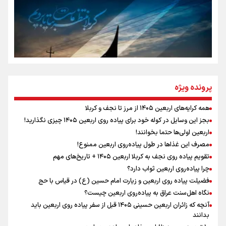
مومنِ مقتدرِ مظلوم
نگاه تمدنی رهبر شهید به فضای مجازی
پرونده ویژه
همه کرایه‌های اربعین ۱۴۰۵ از مرز تا نجف و کربلا
اینفو برنا / توصیه‌هایی طلایی برای پیاده روی اربعین
بجز این وسایل در کوله خود برای پیاده روی اربعین ۱۴۰۵ چیزی نگذارید!
رابطه کارگر و کارفرما در اندیشه رهبر شهید: از تضاد به
اربعین اولی‌ها حتما بخوانند!
زوجیت
مصرف این غذاها در طول پیاده‌روی اربعین ممنوع!
تقویم پیاده روی نجف به کربلا اربعین ۱۴۰۵ + تاریخ‌های مهم
چرا پیاده‌روی اربعین ثواب دارد؟
اقتدار علمی و استقلال ملی؛ میراث رهبر شهید که با خون
ماندگار شد
فضیلت پیاده روی اربعین و زیارت امام حسین (ع) در قیاس با حج
نگاه اهل‌سنت عراق به پیاده‌روی اربعین چیست؟
آنچه که زائران اربعین حسینی ۱۴۰۵ قبل از سفر پیاده روی اربعین باید
بدانند