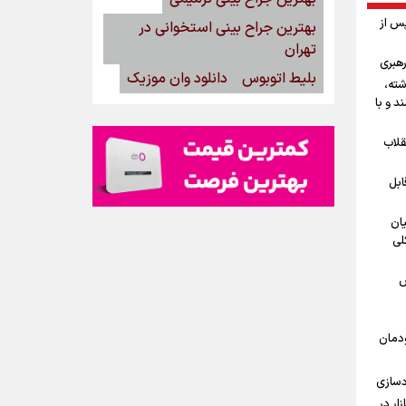
پس از
بهترین جراح بینی استخوانی در
تهران
رهبری
بلیط اتوبوس
دانلود وان موزیک
شته،
د و با
قلاب
ابل
یان
لی
ش
ودمان
دسازی
15مرداد/ بازار در