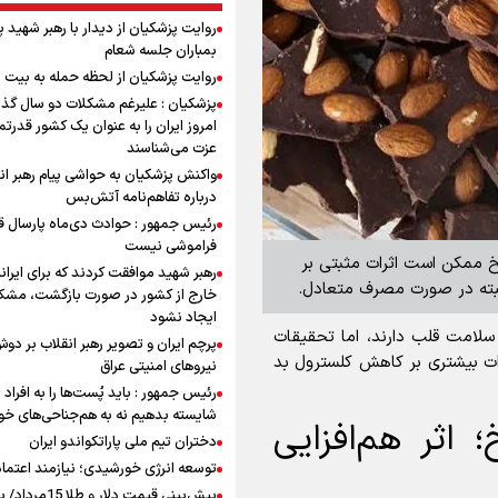
روایت پزشکیان از دیدار با رهبر شهید 
بمباران جلسه شعام
روایت پزشکیان از لحظه حمله به بیت 
پزشکیان : علیرغم مشکلات دو سال گذ
امروز ایران را به عنوان یک کشور قدرتمن
عزت می‌شناسند
واکنش پزشکیان به حواشی پیام رهبر ان
درباره تفاهم‌نامه آتش‌بس
رئیس جمهور : حوادث دی‌ماه پارسال ق
فراموشی نیست
 ممکن است اثرات مثبتی بر
رهبر شهید موافقت کردند که برای ایران
لبته در صورت مصرف متعادل.
خارج از کشور در صورت بازگشت، مشک
ایجاد نشود
ی سلامت قلب دارند، اما تحقیقات
پرچم ایران و تصویر رهبر انقلاب بر دو
ت بیشتری بر کاهش کلسترول بد
نیروهای امنیتی عراق
رئیس جمهور : باید پُست‌ها را به افراد
شایسته بدهیم نه به هم‌جناحی‌های خ
 اثر هم‌افزایی
دختران تیم ملی پاراتکواندو ایران
توسعه انرژی خورشیدی؛ نیازمند اعتما
پیش‌بینی قیمت دلار و طلا 