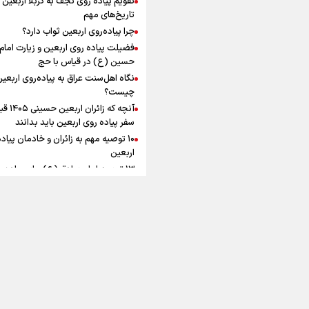
به زوجیت
افزوده چقدر است؟
تاریخ‌های مهم
چرا پیاده‌روی اربعین ثواب دارد؟
فضیلت پیاده روی اربعین و زیارت امام
حسین (ع) در قیاس با حج
نگاه اهل‌سنت عراق به پیاده‌روی اربعی
اینفوبرنا/ سقف معافیت مالیاتی
چیست؟
آنچه که زائران ار
حقوق کارکنان دولت و بازنشست
سفر پیاده روی اربعین باید بدانند
در بودجه ۱۴۰۵ چقدر است؟
۱۰ توصیه مهم به زائران و خادمان پیاد
اربعین
۱۳ توصیه امام صادق (ع) برای پیاده‌ر
اربعین
۲۰ توصیه کاربردی برای شرکت در پیاد
اینفوبرنا/ حداقل حقوق
اربعین ۱۴۰۵
پاسخ به سه‌ شبهه درباره پیاده‌روی ارب
بازنشستگان کشوری و لشکری د
آب و هوا
|
اوقات شرعی
|
نظرسنجی
لایحه بودجه سال ۱۴۰۵ چقدر است؟