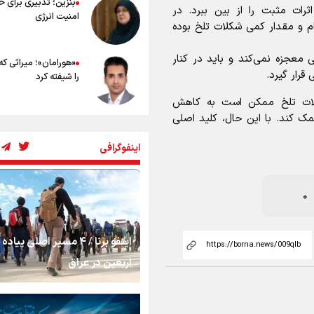
بنزین؛ تدبیری برای 
توصیه های کاربردی برای زائران در پیاد
ات مثبت را از بین ببرد. در
امنیت انرژی
اربعین
م و مقدار کمی شکلات تلخ بوده
 معجزه نمی‌کند و باید در کنار
«هورامان»؛ میراثی که
قرار گیرد.
را شیفته کرد
لات تلخ ممکن است به کاهش
 کند. با این حال، کلید اصلی
شکستگیِ بزرگ؛ روایت
استخوان، یک نسل، ی
اینفوگرافی
توهم!
رسانه ملی و حق مردم
0
شنیدن صدای رئیس‌ج
اینفو برنا / ۴ مسیر اصلی پیا
روایت ایران از کنار مر
اربعین در عراق
از طلوع خیابان‌ها تا 