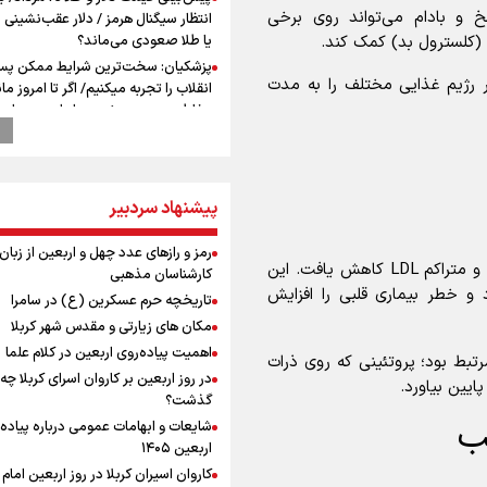
خ و بادام می‌تواند روی برخی
انتظار سیگنال هرمز / دلار عقب‌نشینی 
یا طلا صعودی می‌ماند؟
پزشکیان: سخت‌ترین شرایط ممکن پس
اقی، چهار رژیم غذایی مختلف را به مدت
انقلاب را تجربه میکنیم/ اگر تا امروز مان
بخاطر همه‌ مردم نجیب ایران بوده اس
رهبر شهید مثل کوه پشتیبان و حامی 
بود
راویان عشق در مرز مهران؛ روایت حماس
رسانه‌ای اربعین از قاب دوربین خبرنگارا
پیشنهاد سردبیر
ایلامی
وزیر خارجه مصر: رژیم اسراییل بدون ت
رمز و رازهای عدد چهل و اربعین از زبان
نتایج نشان داد که در رژیم ترکیبی، تعداد ذرات کوچک و متراکم LDL کاهش یافت. این
حقوق مشروع مردم فلسطین امنیت ن
کارشناسان مذهبی
داشت
ارد و خطر بیماری قلبی را افزایش
تاریخچه حرم عسکرین (ع) در سامرا
مستمری مددجویان کفاف زندگی را نم
مکان های زیارتی و مقدس شهر کربلا
/ حمایت از ۱۹هزار زن‌ سرپرست خانوار
اهمیت پیاده‌روی اربعین در کلام علما
ن این ترکیب با کاهش آپوپروتئین B (ApoB) مرتبط بود؛ پروتئینی که روی ذرات
نشست وزیران خارجه مصر، ترکیه، پاکس
در روز اربعین بر کاروان اسرای کربلا چه
عربستان با محوریت تحولات منطقه
گذشت؟
فیدان: حماس به تعهدات خود عمل کرد،
ب
شایعات و ابهامات عمومی درباره پیاده
اسرائیل برنامه‌ای برای صلح ندارد
اربعین ۱۴۰۵
ارائه بیش از ۲ میلیون خدمات بهداش
کاروان اسیران کربلا در روز اربعین اما
درمانی به زائران اربعین