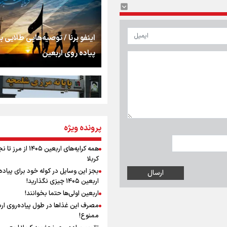
اشک
جمله‌ای که بغض چها
اینفو برنا / توصیه‌هایی طلایی ب
را شکست؛ «آهای مردم، 
پیاده روی اربعین
تهران رفتند»
سه حسرتی که به دلم 
مومنِ مقتدرِ مظلوم
پرونده ویژه
اینفو برنا / جدول کامل فاصله م
شلمچه تا شهرهای زیارتی عراق
همه کرایه‌های اربعین ۱۴۰۵ از 
کربلا
نگاه تمدنی رهبر شهید
بجز این وسایل در کوله خود برای پیاده
فضای مجازی
اربعین ۱۴۰۵ چیزی نگذارید!
اربعین اولی‌ها حتما بخوانند!
مصرف این غذاها در طول پیاده‌روی ار
رابطه کارگر و کارفرما د
ممنوع!
اینفو برنا/ میزان مالیات بر ارزش
اندیشه رهبر شهید: از 