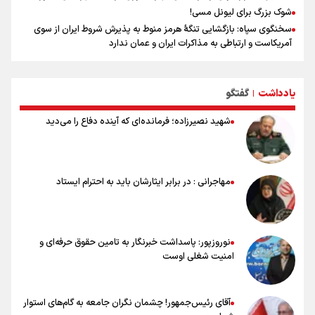
شوک بزرگ برای لیونل مسی!
سخنگوی سپاه: بازگشایی تنگۀ هرمز منوط به پذیرش شروط ایران از سوی
آمریکاست و ارتباطی به مذاکرات ایران و عمان ندارد
علت نامگذاری ۱۷ مرداد به عنوان روز خبرنگار چیست؟
ورود مواد آلاینده به منابع آب از نگرانی‌های جدی دوران جنگ است/ خطر از
دست رفتن باروری خاک
یادداشت
گفتگو
|
مروری بر زندگینامه خبرنگار شهید «محمود صارمی»
شهید نصیرزاده؛ فرمانده‌ای که آینده دفاع را می‌دید
۱۷ مرداد؛ روز خبرنگار
خانواده شهید لاریجانی: از اظهارات شتاب‌زده درباره چگونگی شهادت اجتناب
کنید
اشک‌های CR7 به قیمت ۲۳ سال تلاش؛ گریه نکن آقای رونالدو
مهاجرانی : در برابر ایثارشان باید به احترام ایستاد
حیدری: افزایش تیم‌های جام جهانی هم سود داشت و هم ضرر/ تیم ملی در
جام جهانی مردود نشد
تلاش مدام برای زنده نگه داشتن هنر ایرانی
نوروزپور: پاسداشت خبرنگار به تامین حقوق حرفه‌ای و
امنیت شغلی اوست
آقای رئیس‌جمهور! چشمان نگران جامعه به گام‌های استوار