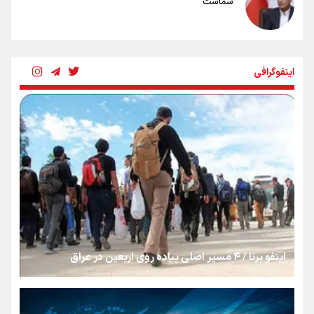
شماست
چرخه تندروی در برابر آرمان مشروطه
اینفوگرافی
بنزین؛ تدبیری برای حفظ امنیت انرژی
«هورامان»؛ میراثی که جهان را شیفته کرد
شکستگیِ بزرگ؛ روایتِ یک استخوان، یک نسل، یک توهم!
اینفو برنا / ۴ مسیر اصلی پیاده روی اربعین در عراق
رسانه ملی و حق مردم برای شنیدن صدای رئیس‌جمهوری