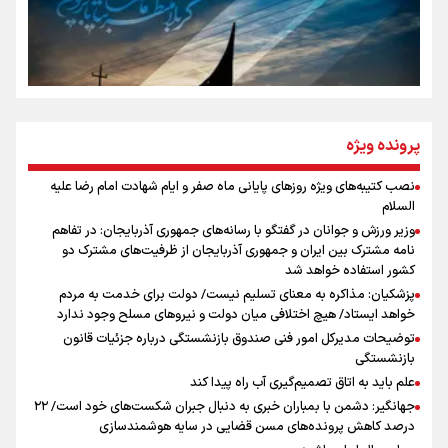
روایت ایران از کنار مردم
از طلوع خیابان‌ها تا غروب اشک
پرونده ویژه
نصب کتیبه‌های ویژه روزهای پایانی ماه صفر و ایام شهادت امام رضا علیه
اینفو برنا / توصیه‌هایی طلایی برای پیاده روی اربعین
السلام
جمله‌ای که بغض چهارماهه را شکست؛ «آهای مردم، آقا از
وزیر ورزش و جوانان در گفتگو با رسانه‌های جمهوری آذربایجان: در تفاهم
تهران رفتند»
نامه مشترک بین ایران و جمهوری آذربایجان از ظرفیت‌های مشترک دو
کشور استفاده خواهد شد
پزشکیان: مذاکره به معنای تسلیم نیست/ دولت برای خدمت به مردم
سه حسرتی که به دلم ماند
خواهد ایستاد/ هیچ اختلافی میان دولت و نیروهای مسلح وجود ندارد
توضیحات مدیرکل امور فنی صندوق بازنشستگی درباره جزئیات قانون
بازنشستگی
علم باید به اتاق تصمیم‌گیری آب راه پیدا کند
جهانگیر: دشمن با بمباران خبری به دنبال جبران شکست‌های خود است/ ۲۲
درصد کاهش پرونده‌های مسن قضایی در سایه هوشمندسازی
اینفو برنا / جدول کامل فاصله مرز شلمچه تا شهرهای زیارتی