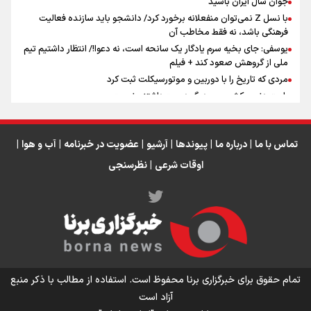
جوان سال ایران باشید
عراق
با نسل Z نمی‌توان منفعلانه برخورد کرد/ دانشجو باید سازنده فعالیت
فرهنگی باشد، نه فقط مخاطب آن
یوسفی: جای بخیه سرم یادگار یک سانحه است، نه دعوا!/ انتظار داشتیم تیم
ملی از گروهش صعود کند + فیلم
مردی که تاریخ را با دوربین و موتورسیکلت ثبت کرد
رابرت دنیرو: کشور من دیگر دوست‌داشتنی نیست
دبیر فدراسیون بولینگ و بیلیارد: از رسانه ملی انتظار حمایت داریم/ در
انتظار حضور تیم‌های بزرگ مثل استقلال در لیگ هستیم
تورم ۵۸ درصدی معدن / وقتی هزینه استخراج از توان قیمت‌گذاری سبقت
تماس با ما
|
درباره ما
|
پیوندها
|
آرشیو
|
عضویت در خبرنامه
|
آب و هوا
|
می‌گیرد/ رشد ۳۰۰ تا ۴۰۰ درصدی مواد ناریه
اوقات شرعی
|
نظرسنجی
اینفو برنا/ میزان مالیات بر ارزش افزوده چقدر است؟
تمام حقوق برای خبرگزاری برنا محفوظ است. استفاده از مطالب با ذکر منبع
آزاد است