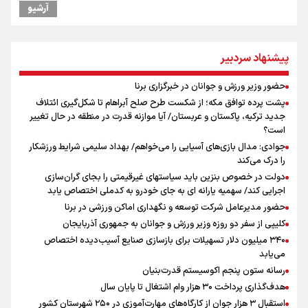
آرشیو
گرامیداشت روز خبرنگار در شیراز
سخنگوی سپاه: بازگشایی تنگۀ هرمز منوط به پذیرش شروط ایران از سوی
آمریکاست و ارتباطی به مذاکرات ایران و عمان ندارد
پیشنهاد سردبیر
صعود دانشگاه آزاد اسلامی استان البرز از رتبه D به رتبه ممتاز A+++++
ونس: در حال کار بر روی ایجاد یک سیستم ناوبری امن هستیم
حضور وزیر ورزش و جوانان در خبرگزاری برنا
نقش و مسئولیت رسانه‌ها در شرایط حساس کشور مهم و تعیین‌کننده
پشت پرده توافق مکه؛ از شکست طرح صلح آبراهام تا شکل‌گیری ائتلاف
است/ انسجام اجتماعی و حضور مردم مهمترین عامل ناکام ماندن
جدید ترکیه، پاکستان و عربستان/ آیا موازنه قدرت در منطقه در حال تغییر
محاسبات دشمنان
است؟
"ثبات" حلقه مفقوده فوتبال ایران در فصل نقل‌وانتقالات
جوادی: مدال بازی‌های آسیایی را می‌خواهم/ بهداد سلیمی شرایط ورزشکار
علی‌نژاد در مراسم انجمن ورزشی نویسان در روز خبرنگار : رسانه‌های خبری
را درک می‌کند
در سال گذشته تا به امروز اتفاقات بزرگی را رقم زدند
دولت در خصوص بنزین باید سیاستهای غیرقیمتی را بجای گران‌سازی
اجرایی کند/ سهمیه یارانه ای به جای خودرو به کدملی اختصاص یابد
حضور مدیرعامل شرکت توسعه و نگهداری اماکن ورزشی در برنا
کلیپی از سفر دو روزه وزیر ورزش و جوانان به جمهوری آذربایجان
۳۴۰ میلیون دلار تسهیلات برای بازسازی صنایع آسیب‌دیده اختصاص
می‌یابد
رسانه ستون پنجم اکوسیستم قدرت‌بنیان
هدف‌گذاری پرداخت ۳۰ هزار وام اشتغال تا پایان سال
استقبال ۳ هزار جوان از کارگاه‌های مهارت‌آموزی در ۲۵۰ شهرستان کشور