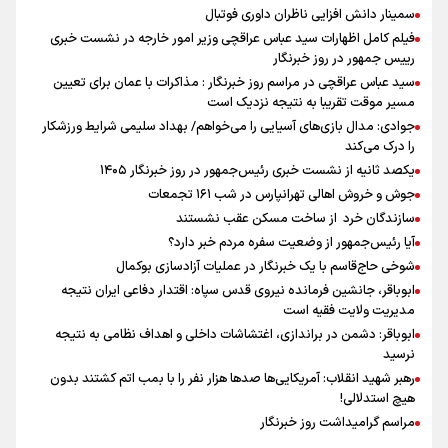
سمینار دانش افزایی ناظران داوری فوتبال
فیلم کامل اظهارات سید عباس عراقچی وزیر امور خارجه در نشست خبری
رییس جمهور در روز خبرنگار
سید عباس عراقچی در مراسم روز خبرنگار : مذاکرات با عمان برای تعیین
مسیر موقت تقریبا به نتیجه نزدیک است
جوادی: مدال بازی‌های آسیایی را می‌خواهم/ بهداد سلیمی شرایط ورزشکار
را درک می‌کند
یکصد ثانیه از نشست خبری رئیس‌جمهور در روز خبرنگار ۱۴۰۵
جوش و خروش اهالی تهرانپارس در شب ۱۶۱ تجمعات
سازندگان خرد از ساخت مسکن عقب نشستند
آیا رئیس‌جمهور از وضعیت سفره مردم خبر دارد؟
شوخی حاج‌قاسم با یک خبرنگار در عملیات آزادسازی بوکمال
ابوباقر، جانشین فرمانده نیروی قدس سپاه: اقتدار دفاعی ایران نتیجه
مدیریت ولایت فقیه است
ابوباقر: دشمن در براندازی، اغتشاشات داخلی و اهداف نظامی به نتیجه
نرسید
رهبر شهید انقلاب: آمریکایی‌ها صدها هزار نفر را با بمب اتم کشتند بدون
هیچ استدلالی!
مراسم گرامیداشت روز خبرنگار
گرامیداشت روز خبرنگار