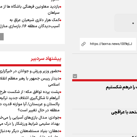
بازدید معاونین فرهنگی باشگاه ها از مو
سپاهان
کمک هزار دلاری شیعیان عراق به
0
آسیب‌دیدگان منطقه ۱۶/ بازسازی 
مرحله اجرا شد
دهقان: بنیاد مستضعفان دیگر به‌دنبال
رهاسازی دارایی‌ها نیست
دولت در خصوص بنزین باید سیاستها
پیشنهاد سردبیر
غیرقیمتی را بجای گران‌سازی اجرایی کن
سهمیه یارانه ای به جای خودرو به کدم
حضور وزیر ورزش و جوانان در خبرگزاری 
اختصاص یابد
دیدار رییس جمهور با رهبر معظم انقلا
حضور احمد دنیامالی وزیر ورزش و جوا
اسلامی
خبرگزاری برنا به مناسبت روز خبرنگار
را درهم شکستیم
پشت پرده توافق مکه؛ از شکست طرح
حضور وزیر ورزش و جوانان در خبرگزاری 
آبراهام تا شکل‌گیری ائتلاف جدید ترکیه،
توافق تراکتور و ربیعی برای جدایی؛ نکو
پاکستان و عربستان/ آیا موازنه قدرت د
آستانه هدایت پرشورها
منطقه در حال تغییر است؟
تحد با عراقچی
نکونام سرمربی تراکتور: احتمالا یک یا د
جوادی: مدال بازی‌های آسیایی را می‌خ
داشته باشیم
بهداد سلیمی شرایط ورزشکار را درک می
کریمی در خصوص شایعات عدم اجازه
دهقان: بنیاد مستضعفان دیگر به‌دنبال
مربیگری نکونام: هر کسی گفته نظر ش