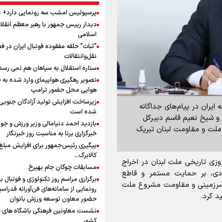
پرسپولیس امشب سه رونمایی دارد+
دیدار رییس جمهور با رهبر معظم انقلا
اسلامی
"ثبات" حلقه مفقوده فوتبال ایران در 
نقل‌وانتقالات
ستاره استقلال به سپاهان هم نمی رس
تصویر رهگیری هواپیمای وارد شده به 
هوایی محل حضور ترامپ
زیرساخت افزایش تولید آزادگان جنوبی 
ایران در پیام‌های جداگانه‌
شده است
 و شیخ نعیم قاسم دبیرکل
بازدید احمد دنیامالی وزیر ورزش و جوا
، ملت و مقاومت لبنان تبریک
خبرگزاری برنا به مناسبت روز خبرنگار
پیگیری رئیس‌جمهور برای افزایش مبلغ
کالابرگ...
زی تاریخی ملت لبنان در اخراج
مسابقات چوگان جام بهیرخ
یستی از جنوب لبنان در سال ۲۰۰۰ میلادی، بر حمایت مستمر و قاطع
برگزاری مراسم روز تکنولوژی و فوتبال با
 سرزمینی و مقاومت مشروع ملت
رونمایی از سامانه‌های فن‌آورانه فدراسی
د کرد.
حضور معاون توسعه ورزش بانوان
نشست معاونین فرهنگی باشگاه های ف
کشور