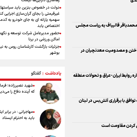
ندی
رهاسازی دارایی‌ها نیست
خودش بوده است
دولت در خصوص بنزین باید سیاستها
نکونام: چند روز یکبار تماشاگران امکا
غیرقیمتی را بجای گران‌سازی اجرایی کن
در تمرینات خواهند داشت
سهمیه یارانه ای به جای خودرو به کدم
 محمدباقر قالیباف به ریاست مجلس
اختصاص یابد
فرزند و بیشتر/ ۱۴ میلیون مجرد در 
حضور مدیرعامل شرکت توسعه و نگهد
داریم
اماکن ورزشی در برنا
از چتر هسته‌ای پاکستان تا نفوذ ترکیه/
جزئیات بازگشت کارشناسان روس به نیر
مکه چگونه کمربند امنیتی عربستان را 
‌باختن و مصدومیت معدنچیان در
بوشهر
می‌کند؟
کلیپی از سفر دو روزه وزیر ورزش و جوان
پاسخ منفی مجیدی، نکونام را سرمربی 
جمهوری آذربایجان
ماجرای عجیب نیمکت تراکتور
یادداشت
گفتگو
۳۴۰ میلیون دلار تسهیلات برای بازساز
|
بازدهی اوراق دولتی در آستانه 
ره روابط ایران-عراق و تحولات منطقه
صنایع آسیب‌دیده اختصاص می‌یابد
سیگنال هشدار به بازار پول و سرمایه
شهید نصیرزاده؛ فرمان
رسانه ستون پنجم اکوسیستم قدرت‌بنی
که آینده دفاع را می‌دی
هدف‌گذاری پرداخت ۳۰ هزار وام ا
توافق با برقراری آتش‌بس در لبنان
پایان سال
استقبال ۳ هزار جوان از کارگاه‌های
مهاجرانی : در برابر ای
مهارت‌آموزی در ۲۵۰ شهرستان کشور
باید به احترام ایستاد
شوک بزرگ برای لیونل مسی!
ن کردن مقاومت است
سخنگوی سپاه: بازگشایی تنگۀ هرمز من
پذیرش شروط ایران از سوی آمریکاست 