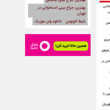
 عکس
بهترین جراح بینی استخوانی در
ب
تهران
بلیط اتوبوس
دانلود وان موزیک
فصل
د
حریم
فراهم
نان در
ون با
وتبال