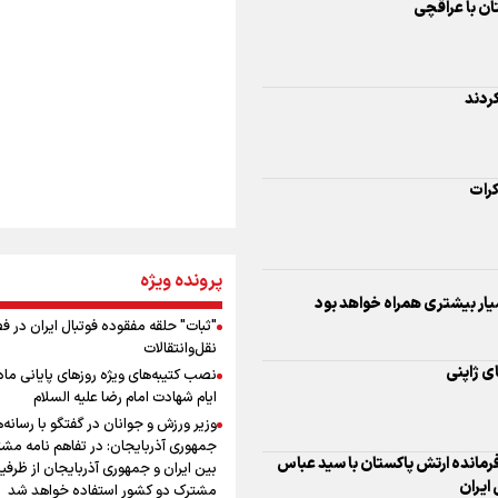
استخوان، یک نسل، ی
ان با عراقچی
توهم!
رسانه ملی و حق مردم
اینفو برنا/ میزان مالیات بر ارزش
کردند
شنیدن صدای رئیس‌ج
افزوده چقدر است؟
روایت ایران از کنار مر
کرات
از طلوع خیابان‌ها تا 
پرونده ویژه
اینفو برنا / ۴ مسیر اصلی پیا
اشک
ار بیشتری همراه خواهد بود
اربعین در عراق
"ثبات" حلقه مفقوده فوتبال ایران در 
نقل‌وانتقالات
جمله‌ای که بغض چها
ای ژاپنی
نصب کتیبه‌های ویژه روزهای پایانی ماه
را شکست؛ «آهای مردم، 
ایام شهادت امام رضا علیه السلام
تهران رفتند»
وزیر ورزش و جوانان در گفتگو با رسانه‌
جمهوری آذربایجان: در تفاهم نامه مش
سه حسرتی که به دلم 
فرمانده ارتش پاکستان با سید عباس
بین ایران و جمهوری آذربایجان از ظرفی
اینفو برنا / توصیه‌هایی طلایی ب
ایران
مشترک دو کشور استفاده خواهد شد