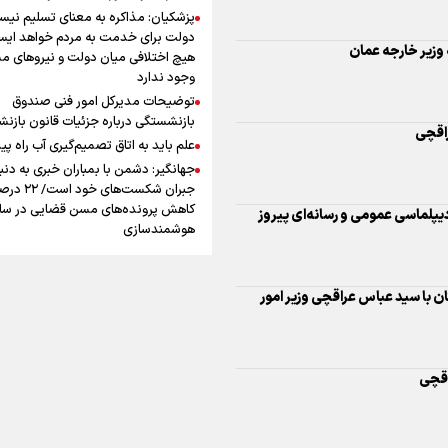
پیاده روی اربعین
پزشکیان: مذاکره به معنای تسلیم نی
دولت برای خدمت به مردم خواهد ایست
وزیر خارجه عمان
هیچ اختلافی میان دولت و نیروهای م
وجود ندارد
توضیحات مدیرکل امور فنی صندوق
بازنشستگی درباره جزئیات قانون بازن
راقچی
علم باید به اتاق تصمیم‌گیری آب راه پید
اینفو برنا / جدول کامل فاصله م
جهانگیر: دشمن با بمباران خبری به دنب
شلمچه تا شهرهای زیارتی عراق
جبران شکست‌های خود است
کاهش پرونده‌های مسن قضایی در سای
یپلماسی عمومی و رسانه‌ای پیروز
هوشمندسازی
جوان سال ایران باشید
با نسل Z نمی‌توان منفعلانه برخورد ک
 با سید عباس عراقچی وزیر امور
دانشجو باید سازنده فعالیت فرهنگی ب
اینفوبرنا/ سقف معافیت مالیاتی
نه فقط مخاطب آن
حقوق کارکنان دولت و بازنشست
یوسفی: جای بخیه سرم یادگار یک سانح
است، نه دعوا!/ انتظار داشتیم تیم ملی 
در بودجه ۱۴۰۵ چقدر است؟
اقچی
گروهش صعود کند + فیلم
مردی که تاریخ را با دوربین و موتورسی
ثبت کرد