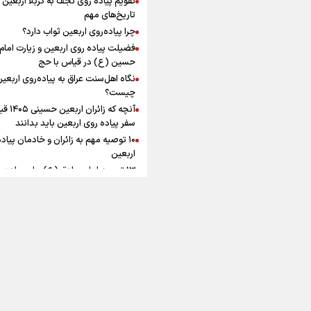
به زوجیت
افزوده چقدر است؟
تاریخ‌های مهم
چرا پیاده‌روی اربعین ثواب دارد؟
فضیلت پیاده روی اربعین و زیارت امام
حسین (ع) در قیاس با حج
نگاه اهل‌سنت عراق به پیاده‌روی اربعی
اینفوبرنا/ سقف معافیت مالیاتی
چیست؟
آنچه که زائران ار
حقوق کارکنان دولت و بازنشست
سفر پیاده روی اربعین باید بدانند
در بودجه ۱۴۰۵ چقدر است؟
۱۰ توصیه مهم به زائران و خادمان پیاد
اربعین
۱۳ توصیه امام صادق (ع) برای پیاده‌ر
اربعین
۲۰ توصیه کاربردی برای شرکت در پیاد
اینفوبرنا/ حداقل حقوق
اربعین ۱۴۰۵
پاسخ به سه‌ شبهه درباره پیاده‌روی ارب
بازنشستگان کشوری و لشکری د
آب و هوا
|
اوقات شرعی
|
نظرسنجی
لایحه بودجه سال ۱۴۰۵ چقدر است؟