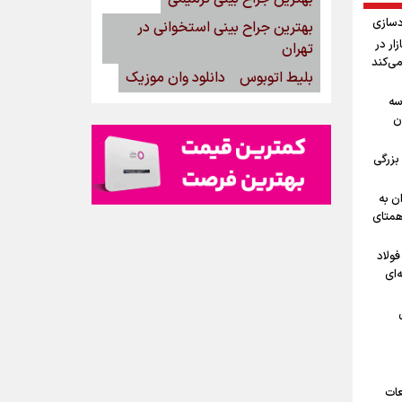
دسازی
بهترین جراح بینی استخوانی در
15مرداد/ بازار در
تهران
می‌کند
بلیط اتوبوس
دانلود وان موزیک
ه‌
ن
بزرگی
ن به
 همتای
فولاد
‌ای
عات