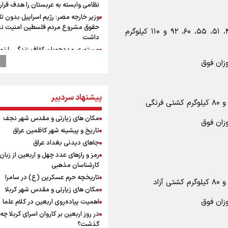
نظامی وابسته به عربستان را هدف قرار
وزیر خارجه مصر: رژیم اسراییل بدون ت
حقوق مشروع مردم فلسطین امنیت ن
ساعت ۷ لغایت ۱۰: رقابت‌های مقدماتی اوزان ۴۵، ۴۸، ۵۱، ۵۵، ۶۰، ۹۲ و ۱۱۰ کیلوگرم
داشت
مستمری مددجویان کفاف زندگی را نم
/ حمایت از ۱۹هزار زن‌ سرپرست خانوار
امیررضا غلامی، ملی پوش تکواندو : تم
روی مسابقات پاکستان است نه بازی ه
آسیایی
پیشنهاد سردبیر
دوچرخه‌سواری در کوهستان؛ جذاب اما 
خطرناک
مکان های زیارتی و مقدس شهر نجف
رادین زینالی، ملی پوش تکواندو : قدم 
تاریخ و پیشینه شهر کاظمین عراق
تلاش می کنم تا به طلای المپیک برسم
جاهای دیدنی بغداد عراق
ونس: ایرانی‌ها مذاکره‌کنندگان سرسخت
رمز و رازهای عدد چهل و اربعین از زبان
هستند
کارشناسان مذهبی
جابجایی مرکز ثقل اقتصاد جهان انجام
تاریخچه حرم عسکرین (ع) در سامرا
فرصت طلایی برای اقتصاد ایران +نمود
مکان های زیارتی و مقدس شهر کربلا
کانال ۱۴ رژیم اسرائیل: عوامل وابسته ب
اهمیت پیاده‌روی اربعین در کلام علما
در خیابان‌های تل‌آویو قدم می‌زنند
در روز اربعین بر کاروان اسرای کربلا چه
رئیس جمهور : فشار خارجی در دولت
گذشت؟
چهاردهم به بیشترین حد خود رسیده