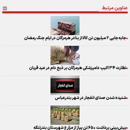
عناوین مرتبط
جابه‌جایی ۲ میلیون تن کالا از بنادر هرمزگان در ایام جنگ رمضان
نظارت ۳۴ اکیپ دامپزشکی هرمزگان بر ذبح دام در عید قربان
شنیده شدن صدای انفجار در شهر بندرعباس
پیش‌بینی برداشت ۶۵۰ تن پیاز از مزارع شهرستان بندرلنگه