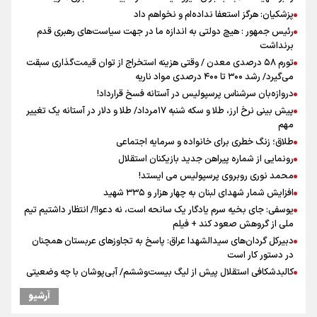
پزشکیان: هرگز استعفا نداده‌ام و نخواهم داد
رئیس جمهور : هیچ دولتی به اندازه ما در جهت سیاست‌های رهبری قدم
برنداشت
تورم ۵۸ درصدی معدن / وقتی هزینه استخراج از توان قیمت‌گذاری سبقت
می‌گیرد/ رشد ۳۰۰ تا ۴۰۰ درصدی مواد ناریه
دروازه‌بان سرشناس پرسپولیس در آستانه فسخ قرارداد!
پیش بینی نرخ ارز، طلا و سکه شنبه ۱۷مرداد/ طلا و دلار در آستانه یک تغییر
مهم
طلاق؛ زنگ خطری برای خانواده و سرمایه اجتماعی
رونمایی از شماره پیراهن جدید بازیکنان استقلال
محمد نوری روبروی پرسپولیس می ایستد!
افزایش شمار شهدای لبنان به چهار هزار و ۳۳۵ شهید
یوسفی: جای بخیه سرم یادگار یک سانحه است، نه دعوا!/ انتظار داشتیم تیم
ملی از گروهش صعود کند + فیلم
دبیرکل گردان‌های سیدالشهدا عراق: پاسخ به تجاوزهای عربستان همچنان
در دستور کار است
کالبدشکافی استقلال پیش از لیگ بیست‌و‌ششم/ آبی‌پوشان با چه وضعیتی
وارد لیگ می‌شوند؟
آرشیو
مروری بر زندگینامه خبرنگار شهید «محمود صارمی»