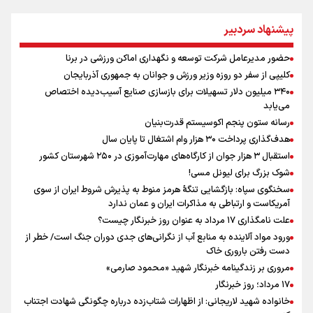
علی‌نژاد در مراسم انجمن ورزشی نویسان در روز خبرنگار : رسانه‌های خبری
در سال گذشته تا به امروز اتفاقات بزرگی را رقم زدند
پیشنهاد سردبیر
سیدمناف هاشمی در مراسم انجمن ورزشی نویسان : قدردان زحمات اهالی
رسانه به ویژه ورزشی نویسان هستیم
حضور مدیرعامل شرکت توسعه و نگهداری اماکن ورزشی در برنا
علت نامگذاری ۱۷ مرداد به عنوان روز خبرنگار چیست؟
کلیپی از سفر دو روزه وزیر ورزش و جوانان به جمهوری آذربایجان
ونس: در حال کار بر روی ایجاد یک سیستم ناوبری امن هستیم
۳۴۰ میلیون دلار تسهیلات برای بازسازی صنایع آسیب‌دیده اختصاص
فوران یک آتشفشان قدرتمند در جنوب غربی کلمبیا
می‌یابد
مراسم گرامیداشت روز خبرنگار
رسانه ستون پنجم اکوسیستم قدرت‌بنیان
هدف‌گذاری پرداخت ۳۰ هزار وام اشتغال تا پایان سال
استقبال ۳ هزار جوان از کارگاه‌های مهارت‌آموزی در ۲۵۰ شهرستان کشور
شوک بزرگ برای لیونل مسی!
سخنگوی سپاه: بازگشایی تنگۀ هرمز منوط به پذیرش شروط ایران از سوی
آمریکاست و ارتباطی به مذاکرات ایران و عمان ندارد
علت نامگذاری ۱۷ مرداد به عنوان روز خبرنگار چیست؟
ورود مواد آلاینده به منابع آب از نگرانی‌های جدی دوران جنگ است/ خطر از
دست رفتن باروری خاک
مروری بر زندگینامه خبرنگار شهید «محمود صارمی»
۱۷ مرداد؛ روز خبرنگار
خانواده شهید لاریجانی: از اظهارات شتاب‌زده درباره چگونگی شهادت اجتناب