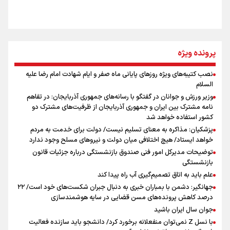
روایت ایران از کنار مردم
از طلوع خیابان‌ها تا غروب اشک
پرونده ویژه
نصب کتیبه‌های ویژه روزهای پایانی ماه صفر و ایام شهادت امام رضا علیه
اینفو برنا / توصیه‌هایی طلایی برای پیاده روی اربعین
السلام
جمله‌ای که بغض چهارماهه را شکست؛ «آهای مردم، آقا از
وزیر ورزش و جوانان در گفتگو با رسانه‌های جمهوری آذربایجان: در تفاهم
تهران رفتند»
نامه مشترک بین ایران و جمهوری آذربایجان از ظرفیت‌های مشترک دو
کشور استفاده خواهد شد
پزشکیان: مذاکره به معنای تسلیم نیست/ دولت برای خدمت به مردم
سه حسرتی که به دلم ماند
خواهد ایستاد/ هیچ اختلافی میان دولت و نیروهای مسلح وجود ندارد
توضیحات مدیرکل امور فنی صندوق بازنشستگی درباره جزئیات قانون
بازنشستگی
علم باید به اتاق تصمیم‌گیری آب راه پیدا کند
جهانگیر: دشمن با بمباران خبری به دنبال جبران شکست‌های خود است/ ۲۲
درصد کاهش پرونده‌های مسن قضایی در سایه هوشمندسازی
اینفو برنا / جدول کامل فاصله مرز شلمچه تا شهرهای زیارتی
جوان سال ایران باشید
عراق
با نسل Z نمی‌توان منفعلانه برخورد کرد/ دانشجو باید سازنده فعالیت