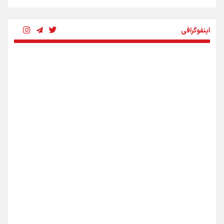
چرخه تندروی در برابر آرمان مشروطه
اینفوگرافی
بنزین؛ تدبیری برای حفظ امنیت انرژی
«هورامان»؛ میراثی که جهان را شیفته کرد
شکستگیِ بزرگ؛ روایتِ یک استخوان، یک نسل، یک توهم!
اینفو برنا / ۴ مسیر اصلی پیاده روی اربعین در عراق
رسانه ملی و حق مردم برای شنیدن صدای رئیس‌جمهوری