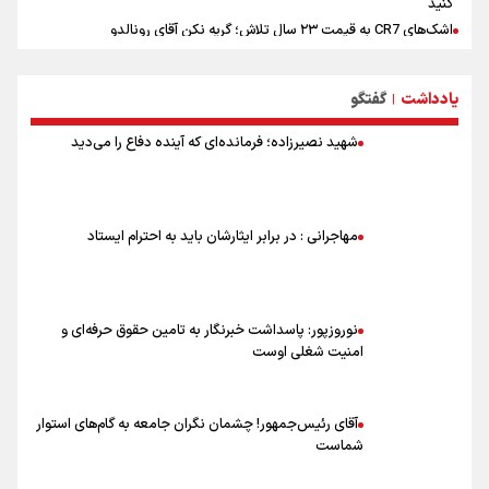
کنید
اشک‌های CR7 به قیمت ۲۳ سال تلاش؛ گریه نکن آقای رونالدو
حیدری: افزایش تیم‌های جام جهانی هم سود داشت و هم ضرر/ تیم ملی در
جام جهانی مردود نشد
یادداشت
گفتگو
|
تلاش مدام برای زنده نگه داشتن هنر ایرانی
نصرتی: پاسخ بیرانوند سنخیتی با صحبت‌های علی دایی نداشت/
شهید نصیرزاده؛ فرمانده‌ای که آینده دفاع را می‌دید
ملی‌پوشان نباید از خودشان تعریف کنند!
خلعتبری: جای دو سه نفر در جام جهانی خالی بود/ تیم ملی نیاز به تغییر
نسل دارد/ دوست دارم آرژانتین قهرمان شود
شاهرخی: اندازه داشته‌هایمان از بازار جام جهانی برداشت کردیم/ دودستی
مهاجرانی : در برابر ایثارشان باید به احترام ایستاد
سرنوشت صعود را به تیم‌های دیگر سپردیم
عالمی: جام جهانی از مرحله حذفی جان گرفت/ درباره شیوه بازی تیم ملی
نقد وجود دارد
نوروزپور: پاسداشت خبرنگار به تامین حقوق حرفه‌ای و
امنیت شغلی اوست
آقای رئیس‌جمهور! چشمان نگران جامعه به گام‌های استوار
شماست