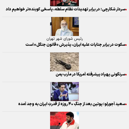
سردار شکارچی: در برابر تهدیدات نظام سلطه، پاسخی کوبنده‌تر خواهیم داد
رئیس شورای شهر تهران
سکوت در برابر جنایات علیه ایران، پذیرش «قانون جنگل» است
سرنگونی پهپاد پیشرفته آمریکا در مأرب یمن
سعید آجورلو: پوتین بعد از جنگِ ۴۰ روزه از قدرتِ ایران به وجد آمده