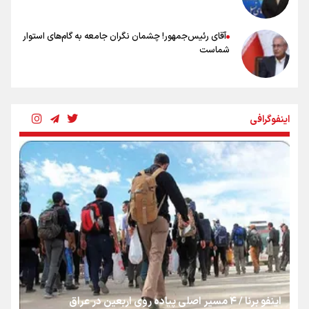
آقای رئیس‌جمهور! چشمان نگران جامعه به گام‌های استوار
شماست
چرخه تندروی در برابر آرمان مشروطه
اینفوگرافی
بنزین؛ تدبیری برای حفظ امنیت انرژی
«هورامان»؛ میراثی که جهان را شیفته کرد
شکستگیِ بزرگ؛ روایتِ یک استخوان، یک نسل، یک توهم!
اینفو برنا / ۴ مسیر اصلی پیاده روی اربعین در عراق