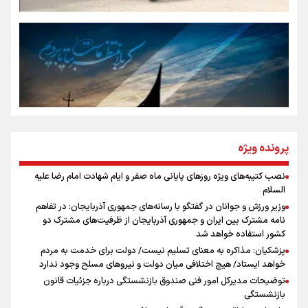
رسانه ملی و حق مردم برای شنیدن صدای رئیس‌جمهوری
روایت ایران از کنار مردم
از طلوع خیابان‌ها تا غروب اشک
پرونده ویژه
نصب کتیبه‌های ویژه روزهای پایانی ماه صفر و ایام شهادت امام رضا علیه
اینفو برنا / توصیه‌هایی طلایی برای پیاده روی اربعین
السلام
جمله‌ای که بغض چهارماهه را شکست؛ «آهای مردم، آقا از
وزیر ورزش و جوانان در گفتگو با رسانه‌های جمهوری آذربایجان: در تفاهم
تهران رفتند»
نامه مشترک بین ایران و جمهوری آذربایجان از ظرفیت‌های مشترک دو
کشور استفاده خواهد شد
پزشکیان: مذاکره به معنای تسلیم نیست/ دولت برای خدمت به مردم
سه حسرتی که به دلم ماند
خواهد ایستاد/ هیچ اختلافی میان دولت و نیروهای مسلح وجود ندارد
توضیحات مدیرکل امور فنی صندوق بازنشستگی درباره جزئیات قانون
بازنشستگی