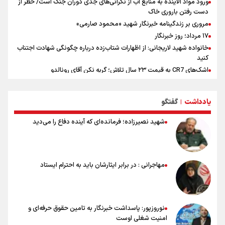
ورود مواد آلاینده به منابع آب از نگرانی‌های جدی دوران جنگ است/ خطر از
دست رفتن باروری خاک
مروری بر زندگینامه خبرنگار شهید «محمود صارمی»
۱۷ مرداد؛ روز خبرنگار
خانواده شهید لاریجانی: از اظهارات شتاب‌زده درباره چگونگی شهادت اجتناب
کنید
اشک‌های CR7 به قیمت ۲۳ سال تلاش؛ گریه نکن آقای رونالدو
حیدری: افزایش تیم‌های جام جهانی هم سود داشت و هم ضرر/ تیم ملی در
جام جهانی مردود نشد
یادداشت
گفتگو
|
تلاش مدام برای زنده نگه داشتن هنر ایرانی
نصرتی: پاسخ بیرانوند سنخیتی با صحبت‌های علی دایی نداشت/
شهید نصیرزاده؛ فرمانده‌ای که آینده دفاع را می‌دید
ملی‌پوشان نباید از خودشان تعریف کنند!
خلعتبری: جای دو سه نفر در جام جهانی خالی بود/ تیم ملی نیاز به تغییر
نسل دارد/ دوست دارم آرژانتین قهرمان شود
شاهرخی: اندازه داشته‌هایمان از بازار جام جهانی برداشت کردیم/ دودستی
مهاجرانی : در برابر ایثارشان باید به احترام ایستاد
سرنوشت صعود را به تیم‌های دیگر سپردیم
عالمی: جام جهانی از مرحله حذفی جان گرفت/ درباره شیوه بازی تیم ملی
نقد وجود دارد
نوروزپور: پاسداشت خبرنگار به تامین حقوق حرفه‌ای و
امنیت شغلی اوست