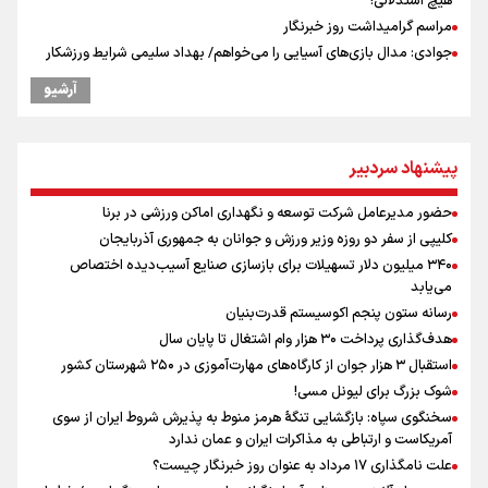
هیچ استدلالی!
مراسم گرامیداشت روز خبرنگار
جوادی: مدال بازی‌های آسیایی را می‌خواهم/ بهداد سلیمی شرایط ورزشکار
را درک می‌کند
آرشیو
گرامیداشت روز خبرنگار در شیراز
گرامیداشت روز خبرنگار
سخنگوی سپاه: بازگشایی تنگۀ هرمز منوط به پذیرش شروط ایران از سوی
پیشنهاد سردبیر
آمریکاست و ارتباطی به مذاکرات ایران و عمان ندارد
ونس: در حال کار بر روی ایجاد یک سیستم ناوبری امن هستیم
حضور مدیرعامل شرکت توسعه و نگهداری اماکن ورزشی در برنا
علی‌نژاد در مراسم انجمن ورزشی نویسان در روز خبرنگار : رسانه‌های خبری
کلیپی از سفر دو روزه وزیر ورزش و جوانان به جمهوری آذربایجان
در سال گذشته تا به امروز اتفاقات بزرگی را رقم زدند
۳۴۰ میلیون دلار تسهیلات برای بازسازی صنایع آسیب‌دیده اختصاص
سیدمناف هاشمی در مراسم انجمن ورزشی نویسان : قدردان زحمات اهالی
می‌یابد
رسانه به ویژه ورزشی نویسان هستیم
رسانه ستون پنجم اکوسیستم قدرت‌بنیان
فوران یک آتشفشان قدرتمند در جنوب غربی کلمبیا
هدف‌گذاری پرداخت ۳۰ هزار وام اشتغال تا پایان سال
استقبال ۳ هزار جوان از کارگاه‌های مهارت‌آموزی در ۲۵۰ شهرستان کشور
شوک بزرگ برای لیونل مسی!
سخنگوی سپاه: بازگشایی تنگۀ هرمز منوط به پذیرش شروط ایران از سوی
آمریکاست و ارتباطی به مذاکرات ایران و عمان ندارد
علت نامگذاری ۱۷ مرداد به عنوان روز خبرنگار چیست؟