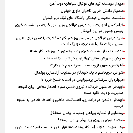
دیدار دوستانه تیم های فوتبال سپاهان-ذوب آهن
سمینار دانش افزایی ناظران داوری فوتبال
نشست معاونان فرهنگی باشگاه های لیگ برتر فوتبال
فیلم کامل اظهارات سید عباس عراقچی وزیر امور خارجه در نشست خبری
رییس جمهور در روز خبرنگار
سید عباس عراقچی در مراسم روز خبرنگار : مذاکرات با عمان برای تعیین
مسیر موقت تقریبا به نتیجه نزدیک است
یکصد ثانیه از نشست خبری رئیس‌جمهور در روز خبرنگار ۱۴۰۵
جوش و خروش اهالی تهرانپارس در شب ۱۶۱ تجمعات
آیا رئیس‌جمهور از وضعیت سفره مردم خبر دارد؟
شوخی حاج‌قاسم با یک خبرنگار در عملیات آزادسازی بوکمال
دروازه‌بان سرشناس پرسپولیس در آستانه فسخ قرارداد!
ابوباقر، جانشین فرمانده نیروی قدس سپاه: اقتدار دفاعی ایران نتیجه
مدیریت ولایت فقیه است
ابوباقر: دشمن در براندازی، اغتشاشات داخلی و اهداف نظامی به نتیجه
نرسید
رونمایی از شماره پیراهن جدید بازیکنان استقلال
محمد نوری روبروی پرسپولیس می ایستد!
رهبر شهید انقلاب: آمریکایی‌ها صدها هزار نفر را با بمب اتم کشتند بدون