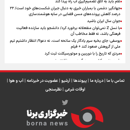
علم باید به اتاق تصمیم‌گیری آب راه پیدا کند
جهانگیر: دشمن با بمباران خبری به دنبال جبران شکست‌های خود است/ ۲۲
درصد کاهش پرونده‌های مسن قضایی در سایه هوشمندسازی
اینفو برنا / جدول کامل فاصله مرز شلمچه تا شهرهای زیارتی
جوان سال ایران باشید
عراق
با نسل Z نمی‌توان منفعلانه برخورد کرد/ دانشجو باید سازنده فعالیت
فرهنگی باشد، نه فقط مخاطب آن
یوسفی: جای بخیه سرم یادگار یک سانحه است، نه دعوا!/ انتظار داشتیم تیم
ملی از گروهش صعود کند + فیلم
مردی که تاریخ را با دوربین و موتورسیکلت ثبت کرد
رابرت دنیرو: کشور من دیگر دوست‌داشتنی نیست
دبیر فدراسیون بولینگ و بیلیارد: از رسانه ملی انتظار حمایت داریم/ در
انتظار حضور تیم‌های بزرگ مثل استقلال در لیگ هستیم
تورم ۵۸ درصدی معدن / وقتی هزینه استخراج از توان قیمت‌گذاری سبقت
تماس با ما
|
درباره ما
|
پیوندها
|
آرشیو
|
عضویت در خبرنامه
|
آب و هوا
|
می‌گیرد/ رشد ۳۰۰ تا ۴۰۰ درصدی مواد ناریه
اوقات شرعی
|
نظرسنجی
اینفو برنا/ میزان مالیات بر ارزش افزوده چقدر است؟