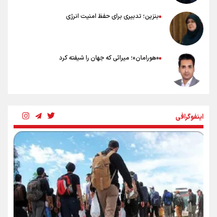
بنزین؛ تدبیری برای حفظ امنیت انرژی
«هورامان»؛ میراثی که جهان را شیفته کرد
شکستگیِ بزرگ؛ روایتِ یک استخوان، یک نسل، یک توهم!
اینفوگرافی
رسانه ملی و حق مردم برای شنیدن صدای رئیس‌جمهوری
روایت ایران از کنار مردم