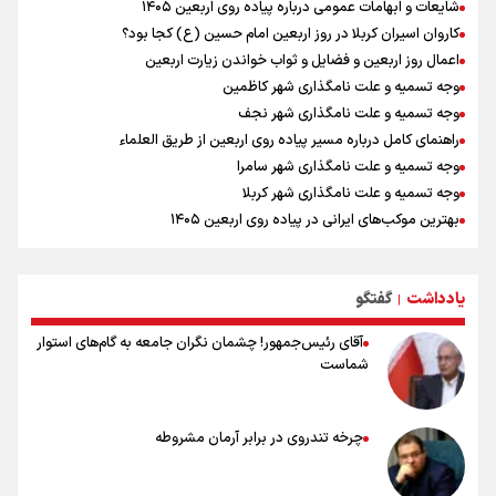
شایعات و ابهامات عمومی درباره پیاده روی اربعین ۱۴۰۵
میان صعود و سقوط
کاروان اسیران کربلا در روز اربعین امام حسین (ع) کجا بود؟
اعمال روز اربعین و فضایل و ثواب خواندن زیارت اربعین
وجه تسمیه و علت نامگذاری شهر کاظمین
وجه تسمیه و علت نامگذاری شهر نجف
راهنمای کامل درباره مسیر پیاده روی اربعین از طریق العلماء
وجه تسمیه و علت نامگذاری شهر سامرا
وجه تسمیه و علت نامگذاری شهر کربلا
بهترین موکب‌های ایرانی در پیاده روی اربعین ۱۴۰۵
توصیه هایی مهم برای پیچ خوردگی پا در پیاده روی اربعین
خطرات پیاده روی اربعین/ ۷ راهنمایی برای سفری ایمن و معنوی
یادداشت
گفتگو
۲۰ نکته دوستانه درباره پیاده روی اربعین و عراقی ها
|
آقای رئیس‌جمهور! چشمان نگران جامعه به گام‌های استوار
شماست
چرخه تندروی در برابر آرمان مشروطه