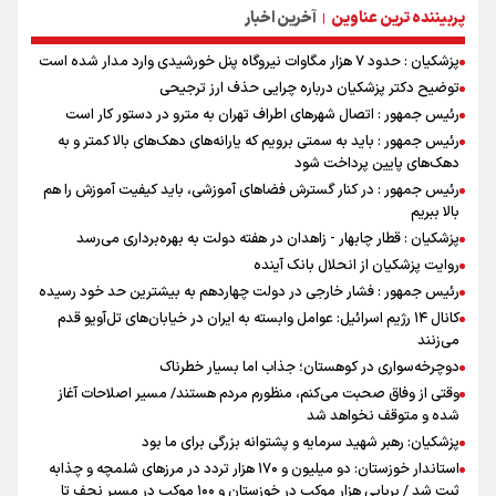
پربیننده ترین عناوین
آخرین اخبار
|
پزشکیان : حدود ۷ هزار مگاوات نیروگاه پنل خورشیدی وارد مدار شده است
توضیح دکتر پزشکیان درباره چرایی حذف ارز ترجیحی
رئیس جمهور : اتصال شهرهای اطراف تهران به مترو در دستور کار است
رئیس جمهور : باید به سمتی برویم که یارانه‌های دهک‌های بالا کمتر و به
دهک‌های پایین پرداخت شود
رئیس جمهور : در کنار گسترش فضاهای آموزشی، باید کیفیت آموزش را هم
بالا ببریم
پزشکیان : قطار چابهار - زاهدان در هفته دولت به بهره‌برداری می‌رسد
روایت پزشکیان از انحلال بانک آینده
رئیس جمهور : فشار خارجی در دولت چهاردهم به بیشترین حد خود رسیده
کانال ۱۴ رژیم اسرائیل: عوامل وابسته به ایران در خیابان‌های تل‌آویو قدم
می‌زنند
دوچرخه‌سواری در کوهستان؛ جذاب اما بسیار خطرناک
وقتی از وفاق صحبت می‌کنم، منظورم مردم هستند/ مسیر اصلاحات آغاز
شده و متوقف نخواهد شد
پزشکیان: رهبر شهید سرمایه و پشتوانه بزرگی برای ما بود
استاندار خوزستان: دو میلیون و ۱۷۰ هزار تردد در مرزهای شلمچه و چذابه
ثبت شد / برپایی هزار موکب در خوزستان و ۱۰۰ موکب در مسیر نجف تا