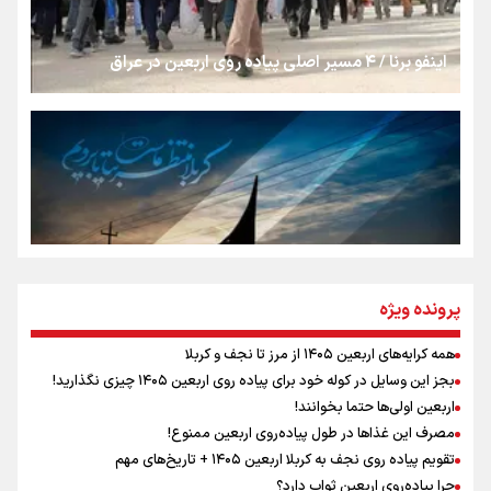
از طلوع خیابان‌ها تا غروب اشک
اینفو برنا / ۴ مسیر اصلی پیاده روی اربعین در عراق
جمله‌ای که بغض چهارماهه را شکست؛ «آهای مردم، آقا از
تهران رفتند»
سه حسرتی که به دلم ماند
مومنِ مقتدرِ مظلوم
پرونده ویژه
همه کرایه‌های اربعین ۱۴۰۵ از مرز تا نجف و کربلا
اینفو برنا / توصیه‌هایی طلایی برای پیاده روی اربعین
بجز این وسایل در کوله خود برای پیاده روی اربعین ۱۴۰۵ چیزی نگذارید!
نگاه تمدنی رهبر شهید به فضای مجازی
اربعین اولی‌ها حتما بخوانند!
مصرف این غذاها در طول پیاده‌روی اربعین ممنوع!
تقویم پیاده روی نجف به کربلا اربعین ۱۴۰۵ + تاریخ‌های مهم
چرا پیاده‌روی اربعین ثواب دارد؟
رابطه کارگر و کارفرما در اندیشه رهبر شهید: از تضاد به