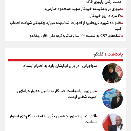
دست رفتن باروری خاک
مروری بر زندگینامه خبرنگار شهید «محمود صارمی»
۱۷ مرداد؛ روز خبرنگار
خانواده شهید لاریجانی: از اظهارات شتاب‌زده درباره چگونگی شهادت اجتناب
کنید
اشک‌های CR7 به قیمت ۲۳ سال تلاش؛ گریه نکن آقای رونالدو
حیدری: افزایش تیم‌های جام جهانی هم سود داشت و هم ضرر/ تیم ملی در
جام جهانی مردود نشد
یادداشت
گفتگو
|
تلاش مدام برای زنده نگه داشتن هنر ایرانی
نصرتی: پاسخ بیرانوند سنخیتی با صحبت‌های علی دایی نداشت/
مهاجرانی : در برابر ایثارشان باید به احترام ایستاد
ملی‌پوشان نباید از خودشان تعریف کنند!
خلعتبری: جای دو سه نفر در جام جهانی خالی بود/ تیم ملی نیاز به تغییر
نسل دارد/ دوست دارم آرژانتین قهرمان شود
شاهرخی: اندازه داشته‌هایمان از بازار جام جهانی برداشت کردیم/ دودستی
نوروزپور: پاسداشت خبرنگار به تامین حقوق حرفه‌ای و
سرنوشت صعود را به تیم‌های دیگر سپردیم
امنیت شغلی اوست
عالمی: جام جهانی از مرحله حذفی جان گرفت/ درباره شیوه بازی تیم ملی
نقد وجود دارد
آقای رئیس‌جمهور! چشمان نگران جامعه به گام‌های استوار
شماست