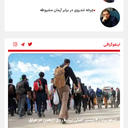
چرخه تندروی در برابر آرمان مشروطه
بنزین؛ تدبیری برای حفظ امنیت انرژی
اینفوگرافی
«هورامان»؛ میراثی که جهان را شیفته کرد
شکستگیِ بزرگ؛ روایتِ یک استخوان، یک نسل، یک توهم!
رسانه ملی و حق مردم برای شنیدن صدای رئیس‌جمهوری
اینفو برنا / ۴ مسیر اصلی پیاده روی اربعین در عراق