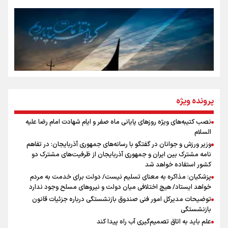
روایت ایران از کنار مردم
از طلوع خیابان‌ها تا غروب اشک
جمله‌ای که بغض چهارماهه را شکست؛ «آهای مردم، آقا از
پرونده ویژه
تهران رفتند»
نصب کتیبه‌های ویژه روزهای پایانی ماه صفر و ایام شهادت امام رضا علیه
اینفو برنا / توصیه‌هایی طلایی برای پیاده روی اربعین
السلام
سه حسرتی که به دلم ماند
وزیر ورزش و جوانان در گفتگو با رسانه‌های جمهوری آذربایجان: در تفاهم
نامه مشترک بین ایران و جمهوری آذربایجان از ظرفیت‌های مشترک دو
کشور استفاده خواهد شد
پزشکیان: مذاکره به معنای تسلیم نیست/ دولت برای خدمت به مردم
مومنِ مقتدرِ مظلوم
خواهد ایستاد/ هیچ اختلافی میان دولت و نیروهای مسلح وجود ندارد
توضیحات مدیرکل امور فنی صندوق بازنشستگی درباره جزئیات قانون
بازنشستگی
علم باید به اتاق تصمیم‌گیری آب راه پیدا کند