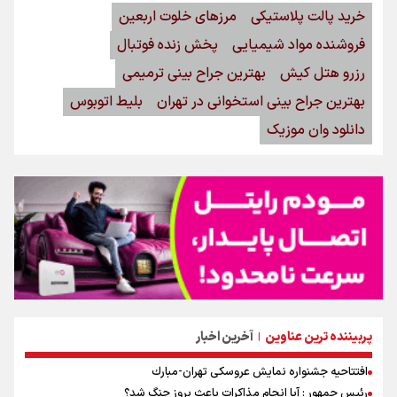
خرید پالت پلاستیکی
مرزهای خلوت اربعین
فروشنده مواد شیمیایی
پخش زنده فوتبال
رزرو هتل کیش
بهترین جراح بینی ترمیمی
بهترین جراح بینی استخوانی در تهران
بلیط اتوبوس
دانلود وان موزیک
پربیننده ترین عناوین
آخرین اخبار
|
افتتاحیه جشنواره نمايش عروسكى تهران-مبارك
رئیس جمهور : آیا انجام مذاکرات باعث بروز جنگ شد؟