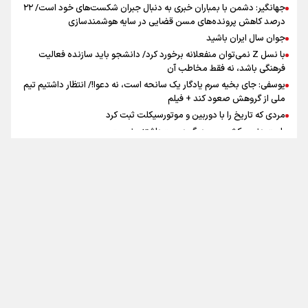
جهانگیر: دشمن با بمباران خبری به دنبال جبران شکست‌های خود است/ ۲۲
درصد کاهش پرونده‌های مسن قضایی در سایه هوشمندسازی
اینفو برنا / جدول کامل فاصله مرز شلمچه تا شهرهای زیارتی
جوان سال ایران باشید
عراق
با نسل Z نمی‌توان منفعلانه برخورد کرد/ دانشجو باید سازنده فعالیت
فرهنگی باشد، نه فقط مخاطب آن
یوسفی: جای بخیه سرم یادگار یک سانحه است، نه دعوا!/ انتظار داشتیم تیم
ملی از گروهش صعود کند + فیلم
مردی که تاریخ را با دوربین و موتورسیکلت ثبت کرد
رابرت دنیرو: کشور من دیگر دوست‌داشتنی نیست
دبیر فدراسیون بولینگ و بیلیارد: از رسانه ملی انتظار حمایت داریم/ در
انتظار حضور تیم‌های بزرگ مثل استقلال در لیگ هستیم
تورم ۵۸ درصدی معدن / وقتی هزینه استخراج از توان قیمت‌گذاری سبقت
تماس با ما
|
درباره ما
|
پیوندها
|
آرشیو
|
عضویت در خبرنامه
|
آب و هوا
|
می‌گیرد/ رشد ۳۰۰ تا ۴۰۰ درصدی مواد ناریه
اوقات شرعی
|
نظرسنجی
اینفو برنا/ میزان مالیات بر ارزش افزوده چقدر است؟