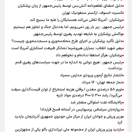
دلیل امضای تفاهم‌نامه آتش‌بس توسط رئیس‌جمهور از زبان پزشکیان
کنسرت خسوف، ارکستر سمفونیک تهران
پزشکیان : آمریکا تلاش می‌کند همسایگان را علیه ما بسیج کند
رئیس جمهور : زیر بار زور نمی‌رویم، اما به‌دنبال جنگ و تجاوز هم نیستیم
واکنش پزشکیان به شایعه تهدید رهبری توسط رئیس‌جمهور
دلیل تأکید پزشکیان بر اجرای طرح محله‌محوری و مسجدمحوری چیست؟
رهبر شهید انقلاب: بمباران هیروشیما نشانگر طبیعت استکباری آمریکا است
پزشکیان: هرگز استعفا نداده‌ام و نخواهم داد
رئیس جمهور : هیچ دولتی به اندازه ما در جهت سیاست‌های رهبری قدم
برنداشت
انتشار نتایج آزمون ورودی مدارس سمپاد
نماز جمعه تهران- ۱۶ مرداد
تورم ۵۸ درصدی معدن / وقتی هزینه استخراج از توان قیمت‌گذاری سبقت
می‌گیرد/ رشد ۳۰۰ تا ۴۰۰ درصدی مواد ناریه
پالایشگاه نفت اسلواکی منفجر شد
دروازه‌بان سرشناس پرسپولیس در آستانه فسخ قرارداد!
وزیر ورزش و جوانان ایران از مرکز ملی جودوی جمهوری آذربایجان بازدید
کرد
بازدید وزیر ورزش ایران از مجموعه ملی تیراندازی باکو یکی از مجهزترین