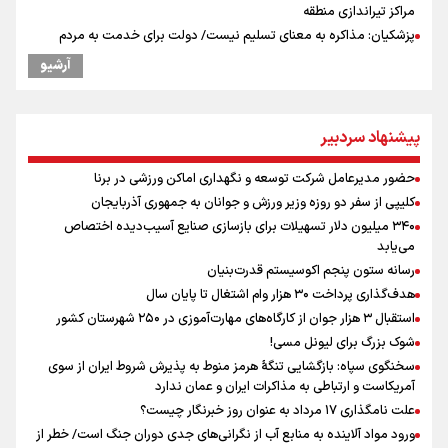
مراکز تیراندازی منطقه
پزشکیان: مذاکره به معنای تسلیم نیست/ دولت برای خدمت به مردم
خواهد ایستاد/ هیچ اختلافی میان دولت و نیروهای مسلح وجود ندارد
آرشیو
پیش بینی نرخ ارز، طلا و سکه شنبه ۱۷مرداد/ طلا و دلار در آستانه یک تغییر
مهم
همتی: اظهارات جدید آمریکا با ادعاهای قبلی سازگار نیست
پیشنهاد سردبیر
افزایش شمار شهدای لبنان به چهار هزار و ۳۳۵ شهید
دبیرکل گردان‌های سیدالشهدا عراق: پاسخ به تجاوزهای عربستان همچنان
حضور مدیرعامل شرکت توسعه و نگهداری اماکن ورزشی در برنا
در دستور کار است
کلیپی از سفر دو روزه وزیر ورزش و جوانان به جمهوری آذربایجان
یوسفی: جای بخیه سرم یادگار یک سانحه است، نه دعوا!/ انتظار داشتیم تیم
۳۴۰ میلیون دلار تسهیلات برای بازسازی صنایع آسیب‌دیده اختصاص
ملی از گروهش صعود کند + فیلم
می‌یابد
رونمایی از شماره پیراهن جدید بازیکنان استقلال
رسانه ستون پنجم اکوسیستم قدرت‌بنیان
هدف‌گذاری پرداخت ۳۰ هزار وام اشتغال تا پایان سال
استقبال ۳ هزار جوان از کارگاه‌های مهارت‌آموزی در ۲۵۰ شهرستان کشور
شوک بزرگ برای لیونل مسی!
سخنگوی سپاه: بازگشایی تنگۀ هرمز منوط به پذیرش شروط ایران از سوی
آمریکاست و ارتباطی به مذاکرات ایران و عمان ندارد
علت نامگذاری ۱۷ مرداد به عنوان روز خبرنگار چیست؟
ورود مواد آلاینده به منابع آب از نگرانی‌های جدی دوران جنگ است/ خطر از