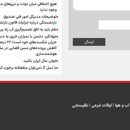
پیاده روی اربعین
هیچ اختلافی میان دولت و نیروهای م
وجود ندارد
توضیحات مدیرکل امور فنی صندوق
بازنشستگی درباره جزئیات قانون بازن
علم باید به اتاق تصمیم‌گیری آب راه پید
جهانگیر: دشمن با بمباران خبری به دنب
جبران شکست‌های خود است
اینفو برنا / جدول کامل فاصله م
کاهش پرونده‌های مسن قضایی در سای
هوشمندسازی
شلمچه تا شهرهای زیارتی عراق
جوان سال ایران باشید
با نسل Z نمی‌توان منفعلانه برخورد ک
دانشجو باید سازنده فعالیت فرهنگی ب
نه فقط مخاطب آن
یوسفی: جای بخیه سرم یادگار یک سانح
اینفوبرنا/ سقف معافیت مالیاتی
است، نه دعوا!/ انتظار داشتیم تیم ملی 
حقوق کارکنان دولت و بازنشست
گروهش صعود کند + فیلم
مردی که تاریخ را با دوربین و موتورسی
آب و هوا
|
اوقات شرعی
|
نظرسنجی
در بودجه ۱۴۰۵ چقدر است؟
ثبت کرد
رابرت دنیرو: کشور من دیگر دوست‌داش
نیست