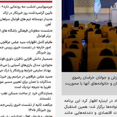
پرسپولیس امشب سه رونمایی دارد+
آیین گرامیداشت روز خبرنگار در اراک
دیدار دوستانه تیم های فوتبال سپاها
آهن
نشست معاونان فرهنگی باشگاه های ل
برتر فوتبال
فیلم کامل اظهارات سید عباس عراقچی 
امور خارجه در نشست خبری رییس جمه
روز خبرنگار
سمینار دانش افزایی ناظران داوری فوتب
جوادی: مدال بازی‌های آسیایی را می‌خ
بهداد سلیمی شرایط ورزشکار را درک می
سید عباس عراقچی در مراسم روز خبرنگا
ورزش و جوانان خراسان رضوی
مذاکرات با عمان برای تعیین مسیر م
 و خانواده‌های آنها با محوریت
تقریبا به نتیجه نزدیک است
سازندگان خرد از ساخت مسکن عقب
نشستند
 در اینباره اظهار کرد: این برنامه
یکصد ثانیه از نشست خبری رئیس‌جمه
اده‌ها برگزار شد؛ همین استقبال
روز خبرنگار ۱۴۰۵
 اقتصادی و دغدغه‌هایی مانند