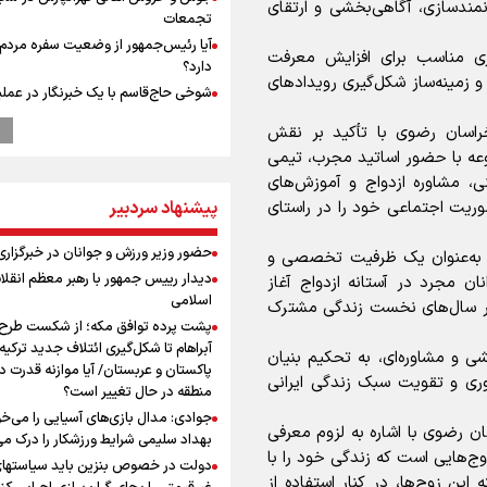
مندسازی، آگاهی‌بخشی و ارتقای
تجمعات
آیا رئیس‌جمهور از وضعیت سفره مردم 
تری مناسب برای افزایش معرفت
دارد؟
 و زمینه‌ساز شکل‌گیری رویدادهای
شوخی حاج‌قاسم با یک خبرنگار در عملی
آزادسازی بوکمال
راسان رضوی با تأکید بر نقش
ابوباقر، جانشین فرمانده نیروی قدس 
عه با حضور اساتید مجرب، تیمی
اقتدار دفاعی ایران نتیجه مدیریت ولای
، مشاوره ازدواج و آموزش‌های
است
وریت اجتماعی خود را در راستای
پیشنهاد سردبیر
ابوباقر: دشمن در براندازی، اغتشاشات
و اهداف نظامی به نتیجه نرسید
حضور وزیر ورزش و جوانان در خبرگزاری 
د به‌عنوان یک ظرفیت تخصصی و
رهبر شهید انقلاب: آمریکایی‌ها صدها هز
دیدار رییس جمهور با رهبر معظم انقلا
را با بمب اتم کشتند بدون هیچ استدلا
ان مجرد در آستانه ازدواج آغاز
اسلامی
ر سال‌های نخست زندگی مشترک
مراسم گرامیداشت روز خبرنگار
پشت پرده توافق مکه؛ از شکست طرح
گرامیداشت روز خبرنگار
آبراهام تا شکل‌گیری ائتلاف جدید ترکیه،
ی و مشاوره‌ای، به تحکیم بنیان
گرامیداشت روز خبرنگار در شیراز
پاکستان و عربستان/ آیا موازنه قدرت د
وری و تقویت سبک زندگی ایرانی
صعود دانشگاه آزاد اسلامی استان البرز ا
منطقه در حال تغییر است؟
D به رتبه ممتاز A+++++
جوادی: مدال بازی‌های آسیایی را می‌خ
ن رضوی با اشاره به لزوم معرفی
"ثبات" حلقه مفقوده فوتبال ایران در 
بهداد سلیمی شرایط ورزشکار را درک می
نقل‌وانتقالات
وج‌هایی است که زندگی خود را با
دولت در خصوص بنزین باید سیاستها
نقش و مسئولیت رسانه‌ها در شرایط 
 این زوج‌ها، در کنار استفاده از