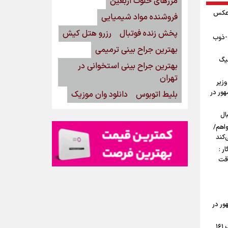
مرزهای خلوت اربعین
 عکس
فروشنده مواد شیمیایی
پخش زنده فوتبال
رزرو هتل کیش
ن-ذوب
بهترین جراح بینی ترمیمی
یگ
بهترین جراح بینی استخوانی در
تهران
وزیر
ور در
بلیط اتوبوس
دانلود وان موزیک
ال
واهم/
‌کند
ر :
وقت
ور در
جوش و خروش اهالی تهرانپارس در شب ۱۶۱