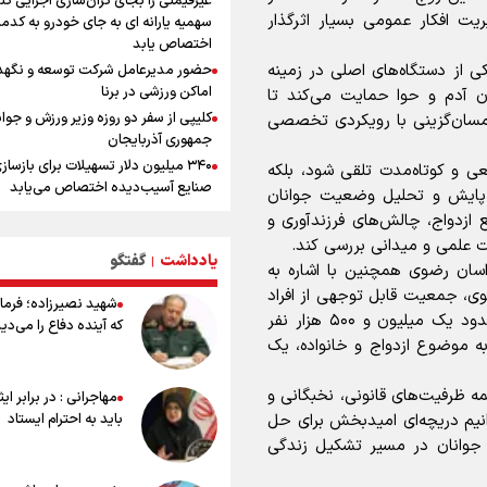
غیرقیمتی را بجای گران‌سازی اجرایی کن
کشور مهم و تعیین‌کننده است/ انسجا
ریت افکار عمومی بسیار اثرگذار
سهمیه یارانه ای به جای خودرو به کدم
اجتماعی و حضور مردم مهمترین عامل ن
اختصاص یابد
ماندن محاسبات دشمنان
کی از دستگاه‌های اصلی در زمینه
حضور مدیرعامل شرکت توسعه و نگهد
ونس: در حال کار بر روی ایجاد یک سی
اماکن ورزشی در برنا
ن آدم و حوا حمایت می‌کند تا
ناوبری امن هستیم
کلیپی از سفر دو روزه وزیر ورزش و جوان
همسان‌گزینی با رویکردی تخصصی
علی‌نژاد در مراسم انجمن ورزشی نویس
جمهوری آذربایجان
روز خبرنگار : رسانه‌های خبری در سال گ
۳۴۰ میلیون دلار تسهیلات برای بازساز
ی و کوتاه‌مدت تلقی شود، بلکه
به امروز اتفاقات بزرگی را رقم زدند
صنایع آسیب‌دیده اختصاص می‌یابد
بر پایش و تحلیل وضعیت جوانان
نشست استاندار فارس با خبرنگاران
رسانه ستون پنجم اکوسیستم قدرت‌بنی
 ازدواج، چالش‌های فرزندآوری و
هدف‌گذاری پرداخت ۳۰ هزار وام ا
ت علمی و میدانی بررسی کند.
یادداشت
گفتگو
پایان سال
|
سان رضوی همچنین با اشاره به
استقبال ۳ هزار جوان از کارگاه‌های
وی، جمعیت قابل توجهی از افراد
شهید نصیرزاده؛ فرمان
مهارت‌آموزی در ۲۵۰ شهرستان کشور
مجرد، فاقد همسر یا دارای وضعیت‌های مشابه، در حدود یک میلیون و ۵۰۰ هزار نفر
که آینده دفاع را می‌دی
شوک بزرگ برای لیونل مسی!
ه موضوع ازدواج و خانواده، یک
سخنگوی سپاه: بازگشایی تنگۀ هرمز من
پذیرش شروط ایران از سوی آمریکاست 
همه ظرفیت‌های قانونی، نخبگانی و
مهاجرانی : در برابر ای
ارتباطی به مذاکرات ایران و عمان ندارد
نیم دریچه‌ای امیدبخش برای حل
باید به احترام ایستاد
علت نامگذاری ۱۷ مرداد به عنوان ر
 جوانان در مسیر تشکیل زندگی
چیست؟
ورود مواد آلاینده به منابع آب از نگرانی