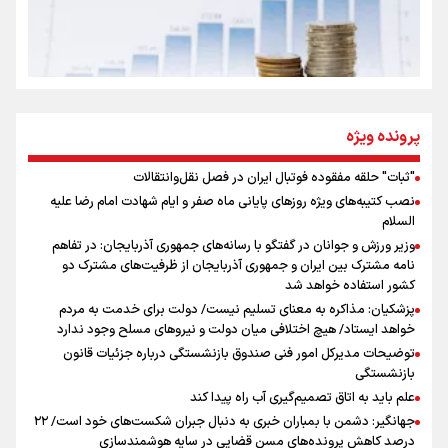
روایت ایران از کنار مردم
از طلوع خیابان‌ها تا غروب اشک
پرونده ویژه
"ثبات" حلقه مفقوده فوتبال ایران در فصل نقل‌وانتقالات
اینفو برنا/ میزان مالیات بر ارزش افزوده چقدر است؟
نصب کتیبه‌های ویژه روزهای پایانی ماه صفر و ایام شهادت امام رضا علیه
جمله‌ای که بغض چهارماهه را شکست؛ «آهای مردم، آقا از
السلام
تهران رفتند»
وزیر ورزش و جوانان در گفتگو با رسانه‌های جمهوری آذربایجان: در تفاهم
نامه مشترک بین ایران و جمهوری آذربایجان از ظرفیت‌های مشترک دو
کشور استفاده خواهد شد
سه حسرتی که به دلم ماند
پزشکیان: مذاکره به معنای تسلیم نیست/ دولت برای خدمت به مردم
خواهد ایستاد/ هیچ اختلافی میان دولت و نیروهای مسلح وجود ندارد
توضیحات مدیرکل امور فنی صندوق بازنشستگی درباره جزئیات قانون
بازنشستگی
علم باید به اتاق تصمیم‌گیری آب راه پیدا کند
جهانگیر: دشمن با بمباران خبری به دنبال جبران شکست‌های خود است/ ۲۲
درصد کاهش پرونده‌های مسن قضایی در سایه هوشمندسازی