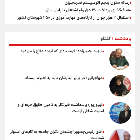
رسانه ستون پنجم اکوسیستم قدرت‌بنیان
هدف‌گذاری پرداخت ۳۰ هزار وام اشتغال تا پایان سال
استقبال ۳ هزار جوان از کارگاه‌های مهارت‌آموزی در ۲۵۰ شهرستان کشور
شوک بزرگ برای لیونل مسی!
سخنگوی سپاه: بازگشایی تنگۀ هرمز منوط به پذیرش شروط ایران از سوی
یادداشت
گفتگو
آمریکاست و ارتباطی به مذاکرات ایران و عمان ندارد
|
علت نامگذاری ۱۷ مرداد به عنوان روز خبرنگار چیست؟
شهید نصیرزاده؛ فرمانده‌ای که آینده دفاع را می‌دید
ورود مواد آلاینده به منابع آب از نگرانی‌های جدی دوران جنگ است/ خطر از
دست رفتن باروری خاک
مروری بر زندگینامه خبرنگار شهید «محمود صارمی»
۱۷ مرداد؛ روز خبرنگار
مهاجرانی : در برابر ایثارشان باید به احترام ایستاد
خانواده شهید لاریجانی: از اظهارات شتاب‌زده درباره چگونگی شهادت اجتناب
کنید
نوروزپور: پاسداشت خبرنگار به تامین حقوق حرفه‌ای و
امنیت شغلی اوست
آقای رئیس‌جمهور! چشمان نگران جامعه به گام‌های استوار
شماست