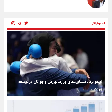
چرخه تندروی در برابر آرمان مشروطه
اینفوگرافی
بنزین؛ تدبیری برای حفظ امنیت انرژی
«هورامان»؛ میراثی که جهان را شیفته کرد
شکستگیِ بزرگ؛ روایتِ یک استخوان، یک نسل، یک توهم!
اینفو برنا/ دستاوردهای وزارت ورزش و جوانان در توسعه
ورزش بانوان
رسانه ملی و حق مردم برای شنیدن صدای رئیس‌جمهوری