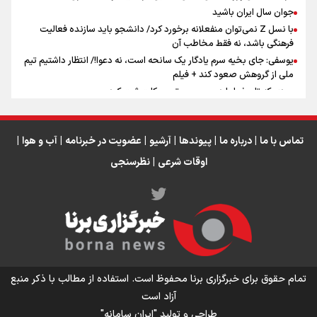
اینفو برنا / ۴ مسیر اصلی پیاده روی اربعین در عراق
جوان سال ایران باشید
با نسل Z نمی‌توان منفعلانه برخورد کرد/ دانشجو باید سازنده فعالیت
فرهنگی باشد، نه فقط مخاطب آن
یوسفی: جای بخیه سرم یادگار یک سانحه است، نه دعوا!/ انتظار داشتیم تیم
ملی از گروهش صعود کند + فیلم
مردی که تاریخ را با دوربین و موتورسیکلت ثبت کرد
رابرت دنیرو: کشور من دیگر دوست‌داشتنی نیست
دبیر فدراسیون بولینگ و بیلیارد: از رسانه ملی انتظار حمایت داریم/ در
انتظار حضور تیم‌های بزرگ مثل استقلال در لیگ هستیم
تماس با ما
|
درباره ما
|
پیوندها
|
آرشیو
|
عضویت در خبرنامه
|
آب و هوا
|
اوقات شرعی
|
نظرسنجی
اینفو برنا / توصیه‌هایی طلایی برای پیاده روی اربعین
تمام حقوق برای خبرگزاری برنا محفوظ است. استفاده از مطالب با ذکر منبع
آزاد است
طراحی و تولید
"ایران سامانه"