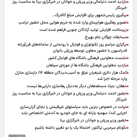
بازدید احمد دنیامالی وزیر ورزش و جوانان در خبرگزاری برنا به مناسبت روز
خبرنگار
پیگیری رئیس‌جمهور برای افزایش مبلغ کالابرگ...
تصویر رهگیری هواپیمای وارد شده به حریم هوایی محل حضور ترامپ
زیرساخت افزایش تولید آزادگان جنوبی فراهم شده است
مسابقات چوگان جام بهیرخ
برگزاری مراسم روز تکنولوژی و فوتبال با رونمایی از سامانه‌های فن‌آورانه
فدراسیون با حضور معاون توسعه ورزش بانوان
نشست معاونین فرهنگی باشگاه های فوتبال کشور
بازدید معاونین فرهنگی باشگاه ها از موزه‌ی سپاهان
کمک هزار دلاری شیعیان عراق به آسیب‌دیدگان منطقه ۱۶/ بازسازی منازل
وارد مرحله اجرا شد
دهقان: بنیاد مستضعفان دیگر به‌دنبال رهاسازی دارایی‌ها نیست
حضور احمد دنیامالی وزیر ورزش و جوانان در خبرگزاری برنا به مناسبت روز
خبرنگار
دولت در خصوص بنزین باید سیاستهای غیرقیمتی را بجای گران‌سازی
اجرایی کند/ سهمیه یارانه ای به جای خودرو به کدملی اختصاص یابد
حضور وزیر ورزش و جوانان در خبرگزاری برنا
نکونام سرمربی تراکتور: احتمالا یک یا دو تغییر داشته باشیم
توافق تراکتور و ربیعی برای جدایی؛ نکونام در آستانه هدایت پرشورها