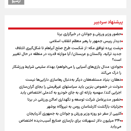
آرشیو
کریمی در خصوص شایعات عدم اجازه مربیگری نکونام: هر کسی گفته نظر
شخصی خودش بوده است
نکونام: چند روز یکبار تماشاگران امکان حضور در تمرینات خواهند داشت
پیشنهاد سردبیر
از چتر هسته‌ای پاکستان تا نفوذ ترکیه/ توافق مکه چگونه کمربند امنیتی
عربستان را تقویت می‌کند؟
حضور وزیر ورزش و جوانان در خبرگزاری برنا
اعطای زمین ۲۰۰ متری به خانواده‌های دارای ۳ فرزند و بیشتر/ ۱۴ میلیون
دیدار رییس جمهور با رهبر معظم انقلاب اسلامی
مجرد در کشور داریم
پشت پرده توافق مکه؛ از شکست طرح صلح آبراهام تا شکل‌گیری ائتلاف
پاسخ منفی مجیدی، نکونام را سرمربی کرد؛ ماجرای عجیب نیمکت تراکتور
جدید ترکیه، پاکستان و عربستان/ آیا موازنه قدرت در منطقه در حال تغییر
بازدهی اوراق دولتی در آستانه ۴۰ درصد/ سیگنال هشدار به بازار پول و
است؟
سرمایه
جوادی: مدال بازی‌های آسیایی را می‌خواهم/ بهداد سلیمی شرایط ورزشکار
را درک می‌کند
دهقان: بنیاد مستضعفان دیگر به‌دنبال رهاسازی دارایی‌ها نیست
دولت در خصوص بنزین باید سیاستهای غیرقیمتی را بجای گران‌سازی
اجرایی کند/ سهمیه یارانه ای به جای خودرو به کدملی اختصاص یابد
حضور مدیرعامل شرکت توسعه و نگهداری اماکن ورزشی در برنا
جزئیات بازگشت کارشناسان روس به نیروگاه بوشهر
کلیپی از سفر دو روزه وزیر ورزش و جوانان به جمهوری آذربایجان
۳۴۰ میلیون دلار تسهیلات برای بازسازی صنایع آسیب‌دیده اختصاص
می‌یابد