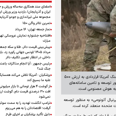
امضای سند همکاری سه‌ساله ورزش و ج
ایران و آذربایجان/ بازدید وزیر ورزش ایر
مجموعه ملی تیراندازی و جودو آذربای
تمرین تئاتر واگن ۱۵۰
نماز جمعه تهران- ۱۶ مرداد
افتتاحیه جشنواره نمايش عروسكى تهر
مبارك
مرداد ۱۴۰۵ /اونس جهانی رکورد زد، باز
داخلی در انتظار تعیین تکلیف دلار
رئیس جمهور : آیا انجام مذاکرات باعث 
جنگ شد؟
پزشکیان : آمریکا تلاش می‌کند همسایگا
برنا - گروه بین الملل: رسانه اوکراینی گزارش داد، وزارت جنگ آمریکا قراردادی به ارزش ۵۰۰
علیه ما بسیج کند
ر توسعه و تامین سامانه‌های
از گوشت ۴ هزار تومانی تا بازار میلیون
 به هوش مصنوعی است.
افت ۳۰ درصدی قیمت دام، گوشت ارز
نمی‌شود
 دلار با شرکت «پرنیال آتونومی» به منظور توسعه
ترامپ انگشت تهدید را به سمت سوئ
لات متحده منعقد کرده است.
گرفت؛ اقتصادتان را به هم می‌ریزم
دلیل تأکید پزشکیان بر اجرای طرح