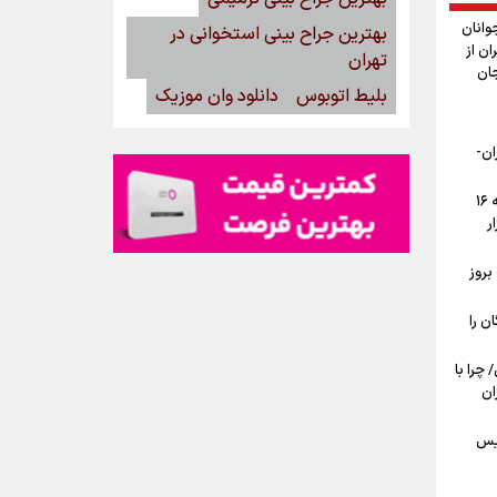
وانان
بهترین جراح بینی استخوانی در
ان از
تهران
جان
بلیط اتوبوس
دانلود وان موزیک
ان-
پیش‌بینی قیمت دلار، طلا و سکه جمعه ۱۶
ار
بروز
ن را
ی/ چرا با
ان
یس