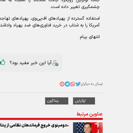
جنگ اوکراین رویکرد ایالات متحده را نسبت به سا
چشمگیری تغییر داده است.
استفاده گسترده از پهپاد‌های اف‌پی‌وی، پهپاد‌های تها
آمریکا را به شتاب در خرید فناوری‌های ضد پهپاد واداشت
انتهای پیام
آیا این خبر مفید بود؟
ارسال به دیگران
اوکراین
پنتاگون
عناوین مرتبط
دومینوی خروج فرماندهان نظامی از پنتاگ