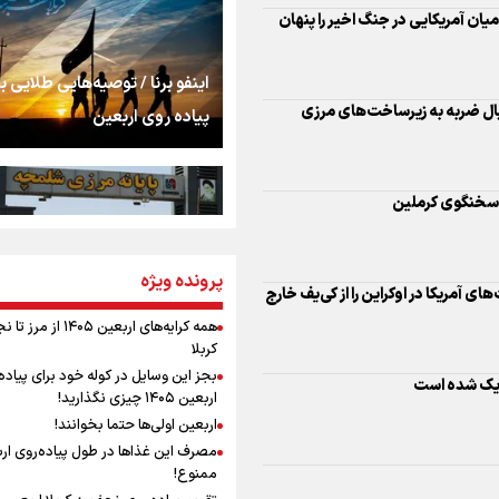
اشک
یان آمریکایی در جنگ اخیر را پنهان
جمله‌ای که بغض چها
اینفو برنا / توصیه‌هایی طلایی ب
را شکست؛ «آهای مردم، 
بال ضربه به زیرساخت‌های مرزی
پیاده روی اربعین
تهران رفتند»
سه حسرتی که به دلم 
ان سخنگوی کرملین
مومنِ مقتدرِ مظلوم
پرونده ویژه
اینفو برنا / جدول کامل فاصله م
ای آمریکا در اوکراین را از کی‌یف خارج
شلمچه تا شهرهای زیارتی عراق
همه کرایه‌های اربعین ۱۴۰۵ از 
کربلا
نگاه تمدنی رهبر شهید
بجز این وسایل در کوله خود برای پیاده
زدیک شده است
فضای مجازی
اربعین ۱۴۰۵ چیزی نگذارید!
اربعین اولی‌ها حتما بخوانند!
مصرف این غذاها در طول پیاده‌روی ار
رابطه کارگر و کارفرما د
ممنوع!
اینفو برنا/ میزان مالیات بر ارزش
اندیشه رهبر شهید: از 