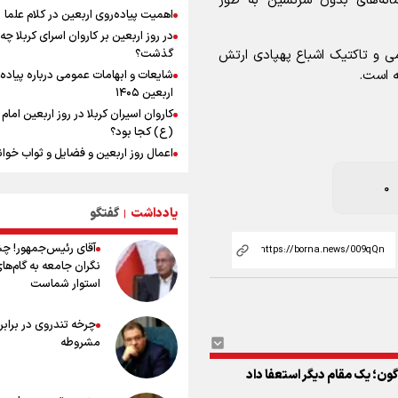
مانه‌های بدون سرنشین به طور
تیراندازی منطقه
اهمیت پیاده‌روی اربعین در کلام علما
رهبر شهید انقلاب: بمباران هیروشیما ن
در روز اربعین بر کاروان اسرای کربلا چه
طبیعت استکباری آمریکا است
جمی و تاکتیک اشباع پهپادی ارتش
گذشت؟
افزایش تعداد قربانیان تیراندازی در م
ه است.
شایعات و ابهامات عمومی درباره پیاده
تایلندی
اربعین ۱۴۰۵
دانیال شه‌بخش: اردوی ازبکستان کیفی
کاروان اسیران کربلا در روز اربعین اما
تیم ملی را بالا برد/ برای مدال ناگویا با
(ع) کجا بود؟
قهرمانان جهان و المپیک را شکست ده
اعمال روز اربعین و فضایل و ثواب خوا
زیارت اربعین
0
وجه تسمیه و علت نامگذاری شهر کاظ
یادداشت
گفتگو
وجه تسمیه و علت نامگذاری شهر نجف
|
راهنمای کامل درباره مسیر پیاده روی ا
آقای رئیس‌جمهور! چ
از طریق العلماء
نگران جامعه به گام‌ها
وجه تسمیه و علت نامگذاری شهر سامر
استوار شماست
وجه تسمیه و علت نامگذاری شهر کربلا
بهترین موکب‌های ایرانی در پیاده روی 
چرخه تندروی در برابر 
۱۴۰۵
مشروطه
توصیه هایی مهم برای پیچ خوردگی پا د
پیاده روی اربعین
ون؛ یک مقام دیگر استعفا داد