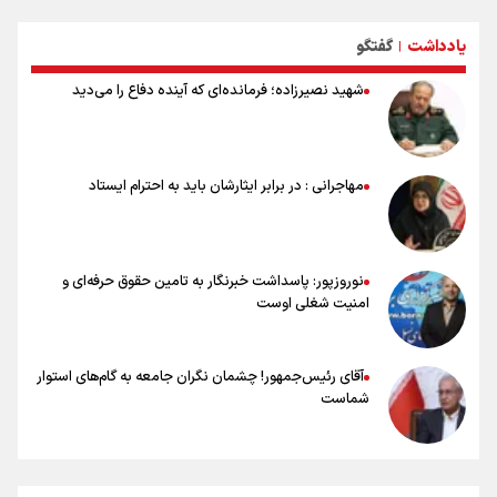
سخنگوی سپاه: بازگشایی تنگۀ هرمز منوط به پذیرش شروط ایران از سوی
یادداشت
گفتگو
آمریکاست و ارتباطی به مذاکرات ایران و عمان ندارد
|
علت نامگذاری ۱۷ مرداد به عنوان روز خبرنگار چیست؟
شهید نصیرزاده؛ فرمانده‌ای که آینده دفاع را می‌دید
ورود مواد آلاینده به منابع آب از نگرانی‌های جدی دوران جنگ است/ خطر از
دست رفتن باروری خاک
مروری بر زندگینامه خبرنگار شهید «محمود صارمی»
۱۷ مرداد؛ روز خبرنگار
مهاجرانی : در برابر ایثارشان باید به احترام ایستاد
خانواده شهید لاریجانی: از اظهارات شتاب‌زده درباره چگونگی شهادت اجتناب
کنید
نوروزپور: پاسداشت خبرنگار به تامین حقوق حرفه‌ای و
امنیت شغلی اوست
آقای رئیس‌جمهور! چشمان نگران جامعه به گام‌های استوار
شماست
چرخه تندروی در برابر آرمان مشروطه