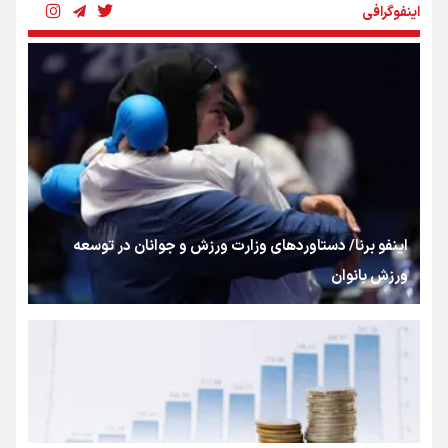
اینفوگرافی
بنزین؛ تدبیری برای حفظ امنیت انرژی
«هورامان»؛ میراثی که جهان را شیفته کرد
شکستگیِ بزرگ؛ روایتِ یک استخوان، یک نسل، یک توهم!
اینفو برنا/ دستاوردهای وزارت ورزش و جوانان در توسعه
ورزش بانوان
رسانه ملی و حق مردم برای شنیدن صدای رئیس‌جمهوری
روایت ایران از کنار مردم