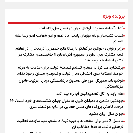
از طلوع خیابان‌ها تا غروب اشک
پرونده ویژه
"ثبات" حلقه مفقوده فوتبال ایران در فصل نقل‌وانتقالات
اینفو برنا/ میزان مالیات بر ارزش افزوده چقدر است؟
نصب کتیبه‌های ویژه روزهای پایانی ماه صفر و ایام شهادت امام رضا علیه
جمله‌ای که بغض چهارماهه را شکست؛ «آهای مردم، آقا از
السلام
تهران رفتند»
وزیر ورزش و جوانان در گفتگو با رسانه‌های جمهوری آذربایجان: در تفاهم
نامه مشترک بین ایران و جمهوری آذربایجان از ظرفیت‌های مشترک دو
کشور استفاده خواهد شد
سه حسرتی که به دلم ماند
پزشکیان: مذاکره به معنای تسلیم نیست/ دولت برای خدمت به مردم
خواهد ایستاد/ هیچ اختلافی میان دولت و نیروهای مسلح وجود ندارد
توضیحات مدیرکل امور فنی صندوق بازنشستگی درباره جزئیات قانون
بازنشستگی
علم باید به اتاق تصمیم‌گیری آب راه پیدا کند
جهانگیر: دشمن با بمباران خبری به دنبال جبران شکست‌های خود است/ ۲۲
درصد کاهش پرونده‌های مسن قضایی در سایه هوشمندسازی
اینفو برنا / ۴ مسیر اصلی پیاده روی اربعین در عراق
جوان سال ایران باشید
با نسل Z نمی‌توان منفعلانه برخورد کرد/ دانشجو باید سازنده فعالیت
فرهنگی باشد، نه فقط مخاطب آن