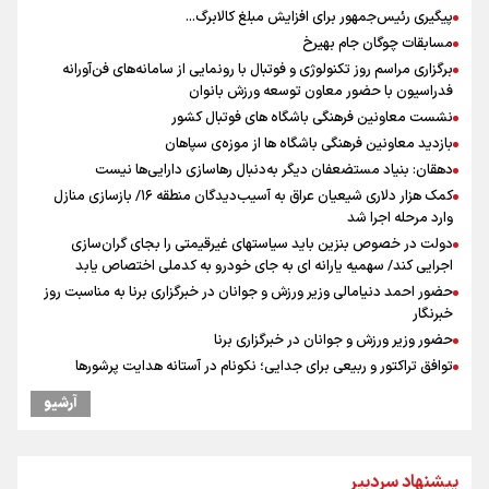
پیگیری رئیس‌جمهور برای افزایش مبلغ کالابرگ...
مسابقات چوگان جام بهیرخ
برگزاری مراسم روز تکنولوژی و فوتبال با رونمایی از سامانه‌های فن‌آورانه
فدراسیون با حضور معاون توسعه ورزش بانوان
نشست معاونین فرهنگی باشگاه های فوتبال کشور
بازدید معاونین فرهنگی باشگاه ها از موزه‌ی سپاهان
دهقان: بنیاد مستضعفان دیگر به‌دنبال رهاسازی دارایی‌ها نیست
کمک هزار دلاری شیعیان عراق به آسیب‌دیدگان منطقه ۱۶/ بازسازی منازل
وارد مرحله اجرا شد
دولت در خصوص بنزین باید سیاستهای غیرقیمتی را بجای گران‌سازی
اجرایی کند/ سهمیه یارانه ای به جای خودرو به کدملی اختصاص یابد
حضور احمد دنیامالی وزیر ورزش و جوانان در خبرگزاری برنا به مناسبت روز
خبرنگار
حضور وزیر ورزش و جوانان در خبرگزاری برنا
توافق تراکتور و ربیعی برای جدایی؛ نکونام در آستانه هدایت پرشورها
نکونام سرمربی تراکتور: احتمالا یک یا دو تغییر داشته باشیم
آرشیو
کریمی در خصوص شایعات عدم اجازه مربیگری نکونام: هر کسی گفته نظر
شخصی خودش بوده است
نکونام: چند روز یکبار تماشاگران امکان حضور در تمرینات خواهند داشت
پیشنهاد سردبیر