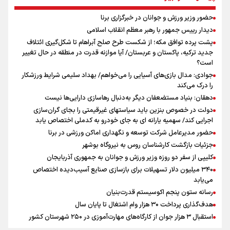
اعطای زمین ۲۰۰ متری به خانواده‌های دارای ۳ فرزند و بیشتر/ ۱۴ میلیون
مجرد در کشور داریم
حضور وزیر ورزش و جوانان در خبرگزاری برنا
از چتر هسته‌ای پاکستان تا نفوذ ترکیه/ توافق مکه چگونه کمربند امنیتی
دیدار رییس جمهور با رهبر معظم انقلاب اسلامی
عربستان را تقویت می‌کند؟
پشت پرده توافق مکه؛ از شکست طرح صلح آبراهام تا شکل‌گیری ائتلاف
پاسخ منفی مجیدی، نکونام را سرمربی کرد؛ ماجرای عجیب نیمکت تراکتور
جدید ترکیه، پاکستان و عربستان/ آیا موازنه قدرت در منطقه در حال تغییر
بازدهی اوراق دولتی در آستانه ۴۰ درصد/ سیگنال هشدار به بازار پول و
است؟
سرمایه
جوادی: مدال بازی‌های آسیایی را می‌خواهم/ بهداد سلیمی شرایط ورزشکار
را درک می‌کند
دهقان: بنیاد مستضعفان دیگر به‌دنبال رهاسازی دارایی‌ها نیست
دولت در خصوص بنزین باید سیاستهای غیرقیمتی را بجای گران‌سازی
اجرایی کند/ سهمیه یارانه ای به جای خودرو به کدملی اختصاص یابد
حضور مدیرعامل شرکت توسعه و نگهداری اماکن ورزشی در برنا
جزئیات بازگشت کارشناسان روس به نیروگاه بوشهر
کلیپی از سفر دو روزه وزیر ورزش و جوانان به جمهوری آذربایجان
۳۴۰ میلیون دلار تسهیلات برای بازسازی صنایع آسیب‌دیده اختصاص
می‌یابد
رسانه ستون پنجم اکوسیستم قدرت‌بنیان
هدف‌گذاری پرداخت ۳۰ هزار وام اشتغال تا پایان سال
استقبال ۳ هزار جوان از کارگاه‌های مهارت‌آموزی در ۲۵۰ شهرستان کشور
شوک بزرگ برای لیونل مسی!