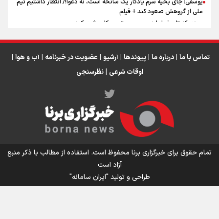
یوسفی: جای بخیه سرم یادگار یک سانحه است، نه دعوا!/ انتظار داشتیم تیم
ملی از گروهش صعود کند + فیلم
مردی که تاریخ را با دوربین و موتورسیکلت ثبت کرد
رابرت دنیرو: کشور من دیگر دوست‌داشتنی نیست
دبیر فدراسیون بولینگ و بیلیارد: از رسانه ملی انتظار حمایت داریم/ در
انتظار حضور تیم‌های بزرگ مثل استقلال در لیگ هستیم
تماس با ما
|
درباره ما
|
پیوندها
|
آرشیو
|
عضویت در خبرنامه
|
آب و هوا
|
اوقات شرعی
|
نظرسنجی
اینفو برنا / توصیه‌هایی طلایی برای پیاده روی اربعین
تمام حقوق برای خبرگزاری برنا محفوظ است. استفاده از مطالب با ذکر منبع
آزاد است
طراحی و تولید
"ایران سامانه"