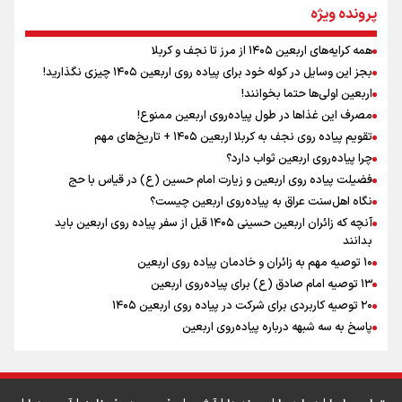
نگاه تمدنی رهبر شهید به فضای مجازی
پرونده ویژه
همه کرایه‌های اربعین ۱۴۰۵ از مرز تا نجف و کربلا
اینفو برنا / توصیه‌هایی طلایی برای پیاده روی اربعین
بجز این وسایل در کوله خود برای پیاده روی اربعین ۱۴۰۵ چیزی نگذارید!
رابطه کارگر و کارفرما در اندیشه رهبر شهید: از تضاد به
اربعین اولی‌ها حتما بخوانند!
زوجیت
مصرف این غذاها در طول پیاده‌روی اربعین ممنوع!
تقویم پیاده روی نجف به کربلا اربعین ۱۴۰۵ + تاریخ‌های مهم
چرا پیاده‌روی اربعین ثواب دارد؟
اقتدار علمی و استقلال ملی؛ میراث رهبر شهید که با خون
ماندگار شد
فضیلت پیاده روی اربعین و زیارت امام حسین (ع) در قیاس با حج
نگاه اهل‌سنت عراق به پیاده‌روی اربعین چیست؟
آنچه که زائران اربعین حسینی ۱۴۰۵ قبل از سفر پیاده روی اربعین باید
بدانند
۱۰ توصیه مهم به زائران و خادمان پیاده روی اربعین
اینفو برنا / جدول کامل فاصله مرز شلمچه تا شهرهای زیارتی
۱۳ توصیه امام صادق (ع) برای پیاده‌روی اربعین
۲۰ توصیه کاربردی برای شرکت در پیاده روی اربعین ۱۴۰۵
عراق
پاسخ به سه‌ شبهه درباره پیاده‌روی اربعین