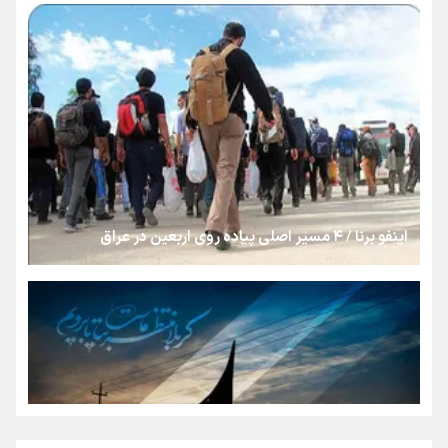
روایت ایران از کنار مردم
از طلوع خیابان‌ها تا غروب اشک
جمله‌ای که بغض چهارماهه را شکست؛ «آهای مردم، آقا از
تهران رفتند»
اینفو برنا / ۴ مسیر اصلی پیاده روی اربعین در عراق
سه حسرتی که به دلم ماند
مومنِ مقتدرِ مظلوم