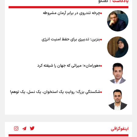
یادداشت
گفتگو
نکاتی مهم برای حفظ سلامت در پیاده روی اربعین
|
چرخه تندروی در برابر آرمان مشروطه
بنزین؛ تدبیری برای حفظ امنیت انرژی
«هورامان»؛ میراثی که جهان را شیفته کرد
شکستگیِ بزرگ؛ روایتِ یک استخوان، یک نسل، یک توهم!
رسانه ملی و حق مردم برای شنیدن صدای رئیس‌جمهوری
اینفوگرافی