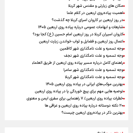
بازگشت روان دو میلیون و هشتصد هزار زائر اربعین از مرزهای شش‌گانه
مکان های زیارتی و مقدس شهر کربلا
زائران اربعین حسینی در مرز تمرچین
اهمیت پیاده‌روی اربعین در کلام علما
ایران آقای بلامنازع تنگه هرمز
در روز اربعین بر کاروان اسرای کربلا چه گذشت؟
وزیر خارجه مصر: رژیم اسراییل بدون تامین حقوق مشروع مردم فلسطین
شایعات و ابهامات عمومی درباره پیاده روی اربعین ۱۴۰۵
امنیت نخواهد داشت
کاروان اسیران کربلا در روز اربعین امام حسین (ع) کجا بود؟
مستمری مددجویان کفاف زندگی را نمی‌دهد / حمایت از ۱۹هزار زن‌
سرپرست خانوار
اعمال روز اربعین و فضایل و ثواب خواندن زیارت اربعین
وجه تسمیه و علت نامگذاری شهر کاظمین
وجه تسمیه و علت نامگذاری شهر نجف
راهنمای کامل درباره مسیر پیاده روی اربعین از طریق العلماء
وجه تسمیه و علت نامگذاری شهر سامرا
وجه تسمیه و علت نامگذاری شهر کربلا
بهترین موکب‌های ایرانی در پیاده روی اربعین ۱۴۰۵
توصیه هایی مهم برای پیچ خوردگی پا در پیاده روی اربعین
خطرات پیاده روی اربعین/ ۷ راهنمایی برای سفری ایمن و معنوی
۲۰ نکته دوستانه درباره پیاده روی اربعین و عراقی ها
بهترین ذکر در پیاده‌روی اربعین چیست؟
۸۰ توصیه کاربردی برای ۸۰ کیلومتر پیاده روی اربعین
توصیه های کاربردی برای زائران در پیاده روی اربعین