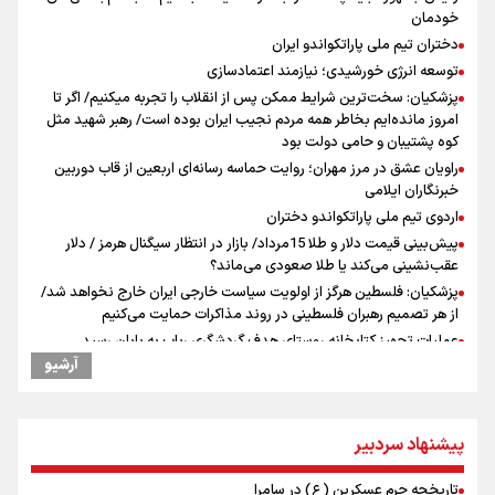
خودمان
دختران تیم ملی پاراتکواندو ایران
توسعه انرژی خورشیدی؛ نیازمند اعتمادسازی
پزشکیان: سخت‌ترین شرایط ممکن پس از انقلاب را تجربه میکنیم/ اگر تا
امروز مانده‌ایم بخاطر همه‌ مردم نجیب ایران بوده است/ رهبر شهید مثل
کوه پشتیبان و حامی دولت بود
راویان عشق در مرز مهران؛ روایت حماسه‌ رسانه‌ای اربعین از قاب دوربین
خبرنگاران ایلامی
اردوی تیم ملی پاراتکواندو دختران
پیش‌بینی قیمت دلار و طلا 15مرداد/ بازار در انتظار سیگنال هرمز / دلار
عقب‌نشینی می‌کند یا طلا صعودی می‌ماند؟
پزشکیان: فلسطین هرگز از اولویت سیاست خارجی ایران خارج نخواهد شد/
از هر تصمیم رهبران فلسطینی در روند مذاکرات حمایت می‌کنیم
عملیات تجهیز کتابخانه روستای هدف گردشگری ریاب به پایان رسید
آرشیو
ترس نتانیاهو از ترور
فرود یک بالگرد در بیمارستان رمبام در حیفای اشغالی در پی هلاکت ۲
نظامی صهیونیست و زخمی شدن ۷ نظامی دیگر
پیشنهاد سردبیر
ارتش صهیونیستی زمین‌های کشاورزی در جنوب لبنان را به آتش کشید
چه کسی باید قیمت‌ها را تعیین کند؟
تاریخچه حرم عسکرین (ع) در سامرا