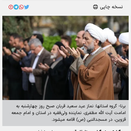
نسخه چاپی
برنا- گروه استانها: نماز عید سعید قربان صبح روز چهارشنبه به
امامت آیت الله مظفری، نماینده ولی‌فقیه در استان و امام جمعه
قزوین، در مسجدالنبی (ص) اقامه میشود.