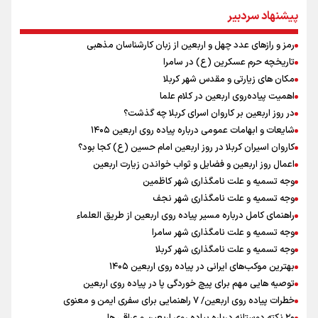
وزیر خارجه مصر: رژیم اسراییل بدون تامین حقوق مشروع مردم فلسطین
پیشنهاد سردبیر
امنیت نخواهد داشت
مستمری مددجویان کفاف زندگی را نمی‌دهد / حمایت از ۱۹هزار زن‌
رمز و رازهای عدد چهل و اربعین از زبان کارشناسان مذهبی
سرپرست خانوار
تاریخچه حرم عسکرین (ع) در سامرا
نشست وزیران خارجه مصر، ترکیه، پاکستان و عربستان با محوریت تحولات
منطقه
مکان های زیارتی و مقدس شهر کربلا
فیدان: حماس به تعهدات خود عمل کرد، امّا اسرائیل برنامه‌ای برای صلح
اهمیت پیاده‌روی اربعین در کلام علما
ندارد
در روز اربعین بر کاروان اسرای کربلا چه گذشت؟
ارائه بیش از ۲ میلیون خدمات بهداشتی-درمانی به زائران اربعین
شایعات و ابهامات عمومی درباره پیاده روی اربعین ۱۴۰۵
معاون وزیر خارجه : مذاکره نه معجزه است و نه خیانت
کاروان اسیران کربلا در روز اربعین امام حسین (ع) کجا بود؟
پخش قسمت اول گفت‌وگوی رئیس‌جمهور بعد از خبر ۲۲
اعمال روز اربعین و فضایل و ثواب خواندن زیارت اربعین
وجه تسمیه و علت نامگذاری شهر کاظمین
وجه تسمیه و علت نامگذاری شهر نجف
راهنمای کامل درباره مسیر پیاده روی اربعین از طریق العلماء
وجه تسمیه و علت نامگذاری شهر سامرا
وجه تسمیه و علت نامگذاری شهر کربلا
بهترین موکب‌های ایرانی در پیاده روی اربعین ۱۴۰۵
توصیه هایی مهم برای پیچ خوردگی پا در پیاده روی اربعین
خطرات پیاده روی اربعین/ ۷ راهنمایی برای سفری ایمن و معنوی
۲۰ نکته دوستانه درباره پیاده روی اربعین و عراقی ها