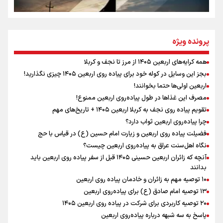
نگاه تمدنی رهبر شهید به فضای مجازی
پرونده ویژه
همه کرایه‌های اربعین ۱۴۰۵ از مرز تا نجف و کربلا
اینفو برنا / توصیه‌هایی طلایی برای پیاده روی اربعین
بجز این وسایل در کوله خود برای پیاده روی اربعین ۱۴۰۵ چیزی نگذارید!
رابطه کارگر و کارفرما در اندیشه رهبر شهید: از تضاد به
اربعین اولی‌ها حتما بخوانند!
زوجیت
مصرف این غذاها در طول پیاده‌روی اربعین ممنوع!
تقویم پیاده روی نجف به کربلا اربعین ۱۴۰۵ + تاریخ‌های مهم
چرا پیاده‌روی اربعین ثواب دارد؟
اقتدار علمی و استقلال ملی؛ میراث رهبر شهید که با خون
ماندگار شد
فضیلت پیاده روی اربعین و زیارت امام حسین (ع) در قیاس با حج
نگاه اهل‌سنت عراق به پیاده‌روی اربعین چیست؟
آنچه که زائران اربعین حسینی ۱۴۰۵ قبل از سفر پیاده روی اربعین باید
بدانند
۱۰ توصیه مهم به زائران و خادمان پیاده روی اربعین
اینفو برنا / جدول کامل فاصله مرز شلمچه تا شهرهای زیارتی
۱۳ توصیه امام صادق (ع) برای پیاده‌روی اربعین
۲۰ توصیه کاربردی برای شرکت در پیاده روی اربعین ۱۴۰۵
عراق
پاسخ به سه‌ شبهه درباره پیاده‌روی اربعین