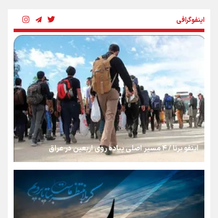
رسانه ملی و حق مردم برای شنیدن صدای رئیس‌جمهوری
اینفوگرافی
روایت ایران از کنار مردم
از طلوع خیابان‌ها تا غروب اشک
جمله‌ای که بغض چهارماهه را شکست؛ «آهای مردم، آقا از
تهران رفتند»
اینفو برنا / ۴ مسیر اصلی پیاده روی اربعین در عراق
سه حسرتی که به دلم ماند
مومنِ مقتدرِ مظلوم