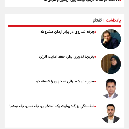
بهترین ذکر در پیاده‌روی اربعین چیست؟
۸۰ توصیه کاربردی برای ۸۰ کیلومتر پیاده روی اربعین
یادداشت
گفتگو
توصیه های کاربردی برای زائران در پیاده روی اربعین
|
چرخه تندروی در برابر آرمان مشروطه
بنزین؛ تدبیری برای حفظ امنیت انرژی
«هورامان»؛ میراثی که جهان را شیفته کرد
شکستگیِ بزرگ؛ روایتِ یک استخوان، یک نسل، یک توهم!