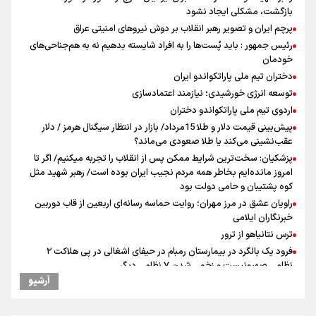
بازگشت، مشکلی ایجاد نشود
پرچم ایران و تصویر رهبر انقلاب بر دوش نیروهای امنیتی عراق
رئیس جمهور : باید پُست‌ها را به افراد شایسته بدهیم نه به هم‌جناحی‌های
خودمان
دختران تیم ملی پاراتکواندو ایران
توسعه انرژی خورشیدی؛ نیازمند اعتمادسازی
اردوی تیم ملی پاراتکواندو دختران
پیش‌بینی قیمت دلار و طلا 15مرداد/ بازار در انتظار سیگنال هرمز / دلار
عقب‌نشینی می‌کند یا طلا صعودی می‌ماند؟
پزشکیان: سخت‌ترین شرایط ممکن پس از انقلاب را تجربه میکنیم/ اگر تا
امروز مانده‌ایم بخاطر همه‌ مردم نجیب ایران بوده است/ رهبر شهید مثل
کوه پشتیبان و حامی دولت بود
راویان عشق در مرز مهران؛ روایت حماسه‌ رسانه‌ای اربعین از قاب دوربین
خبرنگاران ایلامی
ترس نتانیاهو از ترور
فرود یک بالگرد در بیمارستان رمبام در حیفای اشغالی در پی هلاکت ۲
نظامی صهیونیست و زخمی شدن ۷ نظامی دیگر
آرشیو
ارتش صهیونیستی زمین‌های کشاورزی در جنوب لبنان را به آتش کشید
چه کسی باید قیمت‌ها را تعیین کند؟