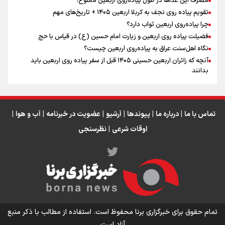
مصرف این غذاها در طول پیاده‌روی اربعین ممنوع!
تقویم پیاده روی نجف به کربلا اربعین ۱۴۰۵ + تاریخ‌های مهم
اینفو برنا / جدول کامل فاصله مرز شلمچه تا شهرهای زیارتی
چرا پیاده‌روی اربعین ثواب دارد؟
عراق
فضیلت پیاده روی اربعین و زیارت امام حسین (ع) در قیاس با حج
نگاه اهل‌سنت عراق به پیاده‌روی اربعین چیست؟
آنچه که زائران اربعین حسینی ۱۴۰۵ قبل از سفر پیاده روی اربعین باید
بدانند
تماس با ما
|
درباره ما
|
پیوندها
|
آرشیو
|
عضویت در خبرنامه
|
آب و هوا
|
اوقات شرعی
|
نظرسنجی
اینفو برنا/ میزان مالیات بر ارزش افزوده چقدر است؟
تمام حقوق برای خبرگزاری برنا محفوظ است. استفاده از مطالب با ذکر منبع
آزاد است