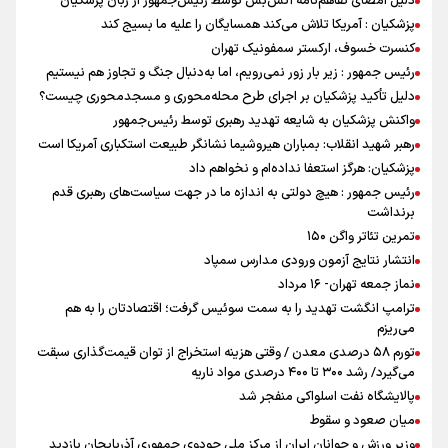
دلیل امضای تفاهم‌نامه آتش‌بس توسط رئیس‌جمهور از زبان پزشکیان
پزشکیان : آمریکا تلاش می‌کند همسایگان را علیه ما بسیج کند
کنسرت خسوف، ارکستر سمفونیک تهران
رئیس جمهور : زیر بار زور نمی‌رویم، اما به‌دنبال جنگ و تجاوز هم نیستیم
دلیل تأکید پزشکیان بر اجرای طرح محله‌محوری و مسجدمحوری چیست؟
واکنش پزشکیان به شایعه تهدید رهبری توسط رئیس‌جمهور
رهبر شهید انقلاب: بمباران هیروشیما نشانگر طبیعت استکباری آمریکا است
پزشکیان: هرگز استعفا نداده‌ام و نخواهم داد
رئیس جمهور : هیچ دولتی به اندازه ما در جهت سیاست‌های رهبری قدم
برنداشت
تمرین تئاتر واگن ۱۵۰
انتشار نتایج آزمون ورودی مدارس سمپاد
نماز جمعه تهران- ۱۶ مرداد
ترامپ انگشت تهدید را به سمت سوئیس گرفت؛ اقتصادتان را به هم
می‌ریزم
تورم ۵۸ درصدی معدن / وقتی هزینه استخراج از توان قیمت‌گذاری سبقت
می‌گیرد/ رشد ۳۰۰ تا ۴۰۰ درصدی مواد ناریه
پالایشگاه نفت اسلواکی منفجر شد
میان صعود و سقوط
وزیر ورزش و جوانان ایران از مرکز ملی جودوی جمهوری آذربایجان بازدید