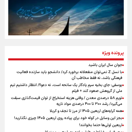
از طلوع خیابان‌ها تا غروب اشک
جمله‌ای که بغض چهارماهه را شکست؛ «آهای مردم، آقا از
پرونده ویژه
تهران رفتند»
جوان سال ایران باشید
اینفو برنا / توصیه‌هایی طلایی برای پیاده روی اربعین
با نسل Z نمی‌توان منفعلانه برخورد کرد/ دانشجو باید سازنده فعالیت
سه حسرتی که به دلم ماند
فرهنگی باشد، نه فقط مخاطب آن
یوسفی: جای بخیه سرم یادگار یک سانحه است، نه دعوا!/ انتظار داشتیم تیم
ملی از گروهش صعود کند + فیلم
تورم ۵۸ درصدی معدن / وقتی هزینه استخراج از توان قیمت‌گذاری سبقت
مومنِ مقتدرِ مظلوم
می‌گیرد/ رشد ۳۰۰ تا ۴۰۰ درصدی مواد ناریه
همه کرایه‌های اربعین ۱۴۰۵ از مرز تا نجف و کربلا
بجز این وسایل در کوله خود برای پیاده روی اربعین ۱۴۰۵ چیزی نگذارید!
اربعین اولی‌ها حتما بخوانند!