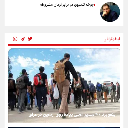
چرخه تندروی در برابر آرمان مشروطه
بنزین؛ تدبیری برای حفظ امنیت انرژی
اینفوگرافی
«هورامان»؛ میراثی که جهان را شیفته کرد
شکستگیِ بزرگ؛ روایتِ یک استخوان، یک نسل، یک توهم!
رسانه ملی و حق مردم برای شنیدن صدای رئیس‌جمهوری
اینفو برنا / ۴ مسیر اصلی پیاده روی اربعین در عراق
روایت ایران از کنار مردم