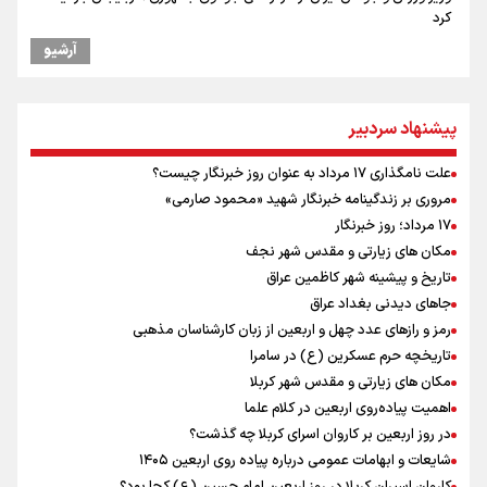
کرد
موسی جنپو، بازیکن فصل گذشته استقلال به پانتولیکوس یونان پیوست
آرشیو
بازدید وزیر ورزش ایران از مجموعه ملی تیراندازی باکو یکی از مجهزترین
مراکز تیراندازی منطقه
افزایش تعداد قربانیان تیراندازی در مدرسه تایلندی
پیشنهاد سردبیر
ورزشکاران سنگنوردی
یمن، ایستاده در برابر تحریم و تجاوز
علت نامگذاری ۱۷ مرداد به عنوان روز خبرنگار چیست؟
علیرضا نصیری وزنه‌برداری ایرانی دسته ۱۱۰ کیلوگرم : امیدوارم با
مروری بر زندگینامه خبرنگار شهید «محمود صارمی»
خوشرنگ‌ترین مدال‌ها به ایران برگردیم
۱۷ مرداد؛ روز خبرنگار
مکان های زیارتی و مقدس شهر نجف
تاریخ و پیشینه شهر کاظمین عراق
جاهای دیدنی بغداد عراق
رمز و رازهای عدد چهل و اربعین از زبان کارشناسان مذهبی
تاریخچه حرم عسکرین (ع) در سامرا
مکان های زیارتی و مقدس شهر کربلا
اهمیت پیاده‌روی اربعین در کلام علما
در روز اربعین بر کاروان اسرای کربلا چه گذشت؟
شایعات و ابهامات عمومی درباره پیاده روی اربعین ۱۴۰۵
کاروان اسیران کربلا در روز اربعین امام حسین (ع) کجا بود؟