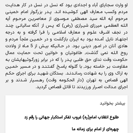
او وارث سجایاى آباء و اجدادى بـود که نسل در نسل در کار هـدایـت
مردم وکسب مـعارف الهى کـوشیـده انـد. پـدر بزرگـوار امام خمینـى
مرحوم آیه الـله سید مصطفى مـوسـوى از معاصریـن مرحـوم آیه
الـلـه العظمـى میرزاى شیـرازى (رض) که پـس از آنکه سالیانـى چنـد
در نجف اشـرف علـوم و معارف اسلامـى را فـرا گرفته و به درجه
اجتهـاد نایل آمـده بـود بـه ایـران بازگشت و در خمـیـن ملجأَ مردم و
هادى آنان در امـور دینـى بـود. در حـالـیکه بیـش از 5 مـاه از ولادت
روح الـلـه نمى گذشت, طاغوتیان و خوانین تحت حمایت عمال
حکومت وقت نداى حق طلبـى پـدر را که در برابر زورگـوئـیهایشان بـه
مقاومت بـر خاسته بـود, با گلـوله پاسـخ گفـتـنـد و در مـسیر خمـیـن
به اراک وى را بـه شهادت رسانـدنـد. بستگان شهیـد بـراى اجراى حکـم
الهى قصاص به تهران (دار الحکـومه وقت) رهـسـپار شـدند و بر
اجراى عـدالت اصـرار ورزیدند تا قاتل قصاص گردید.
بیشتر بخوانید
طلوع انقلاب امام(ره) غروب تفکر استکبار جهانی را رقم زد
چهره‌ای از امام برای زمانه ما