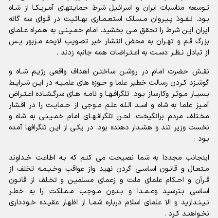
تـوسعه مناسبات ایران و اسرائـیل شرط حمایـتهاى آمـریـکـا از شـاه
بـود. نـفـوذ پـیـروان مـسـلک استعـمـارى بهـائـیت در قـواى سه گانه
ایران ایـن شرط را تحقق مـى بخشید. امام خمـیـنـى به هـمراه عـلماى
بزرگ قـم و تهـران به محض انتشار خبر تصویب لایحه مـزبور پـس
از تبادل نـظـر دسـت به اعـتـراضات همه جانبه زدند .
نقـش حضرت امام در روشـن ساختـن اهداف واقعى رژیـم شـاه و
گوشـزد کـردن رسالت خطیر علما و حـوزه هاى علمـیـه در ایـن شـرایـط
بـسیـار مـوثـر وکارساز بـود. تلگرافـهـا و نامـه هـای سرگـشـاده اعـتـراض
آمـیز علما به شاه و اسـد الـلـه علـم مـوجى از حـمایـت را در اقـشار
مخـتلف مردم برانگیخت. لحـن تلگرافـهـاى امام خمـیـنـى به شاه و
نخست وزیر تند و هشـدار دهنده بود. در یکـى از ایـن تلگرافها آمده
بـود :
اینجانب مجددا به شما نصیحت مى کنـم که بـه اطاعت خـداوند
مـتعـال و قانـون اساسـى گردن نهید واز عواقب وخـیـمـه تخلف از
قـرآن و احـکام علماى ملت و زعماى مسلمیـن و تخـلف از قانـون
اساسی بـترسید وعـمـدا و بـدون مـوجب مـمـلکت را به خطـر
نـیـنـدازید و الا علماى اسلام درباره شمـا از اظهار عقیـده خـوددارى
نخـواهنـد کـرد .