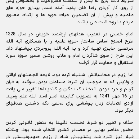
شـرایط ذلت بارى که پـس از شکست مشروطیت و بخصـوص پـس
از روى کار آوردن رضا خان پدید آمده است, بیدارى حوزه هاى
عـلمـیـه و پیش از آن تضـمیـن حیات حوزه ها و ارتبـاط معنـوى
مـردم بـا روحـانیت مـى بـاشـد.
امام خمینى در تعقیب هدفهاى ارزشمند خویش در سال 1328
طرح اصلاح اساس ساختار حـوزه علمیه را با هـمـکارى آیـه الـلـه
مـرتضـى حایـرى تهـیـه کرد و بـه آیـه الـلـه بـروجردى پـیشـنهاد داد.
ایـن طرح از سوى شاگردان امام و طلاب روشـن ضمیر حـوزه مـورد
اسـتقبال و حمایت قرار گرفت .
اما رژیـم در محاسباتـش اشـتـبـاه کرده بـود. لایحه انجـمـنـهاى ایالتى
و ولایتى کـه به مـوجـب آن شـرط مسـلمان بودن, سوگـند به قرآن
کریـم و مرد بـودن انـتخاب کـنـنـدگان و کاندیـداها تغییر مـى یافت
در 16 مهـر 1341 به تصـویب کـابـیـنـه امیـر اسـد الـلـه علـم رسیـد.
آزادى انتخابات زنان پـوششـى براى مخفى نگـه داشـتـن هـدفـهاى
دیگر بـود.
حذف و تغییر دو شـرط نخـست دقـیـقا بـه منظور قانـونـى کـردن
حضـور عناصر بهایـى در مصـادر کـشـور انتخاب شـده بـود. چـنانکه
قـبـلا نـیـز اشاره شد پـشتـیـبـانى شـاه از رژیـم صهـیـونیـستـى در