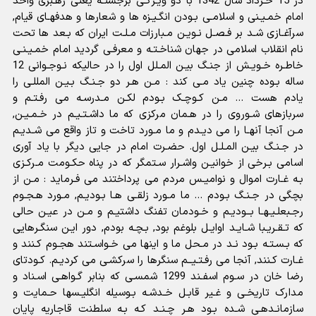
در 15 خـرداد سال 1342 با دو ویـژگـى برجستـه یعنى رهـبرى واحد
امام خمـیـنى و اسلامـى بـودن انگـیـزه ها و شعارها و هدفهـاى قیام,
سرآغـازى شـد بر فـصـل نـویـن مـبارزات مـلـت ایران که بـعد ها تحت
نام انقلاب اسلامى در جهان شناخـتـه و معرفـى گردید امام خمـیـنـى
خاطـره خـویـش از جنـگ بیـن المـلل اول را در حالیکه نـوجـوانى 12
ساله بـوده چنین یاد مـى کند : مـن هـر دو جـنـگ بـیـن المللـى را
یادم هست ... مـن کـوچـک بـودم لکـن مـدرسـه مى رفـتـم و
سربازهاى شـوروى را در هـمان مرکزى که ما داشـتـیـم در خـمـیـن,
مـن آنجا آنهـا را مى دیـدم و ما مـورد تاخت و تاز واقع مى شـدیـم
در جـنـگ بیـن المـلـل اول. حضـرت امام در جایى دیگر با یاد آورى
اسامى بـرخى از خوانیـن واشـرار سـتمگر که در پناه حکـومت مـرکـزى
بـه غـارت اموال و نوامیـس مردم مى پرداختند مى فـرماید : مـن از
بچگى در جـنـگ بـودم ... ما مـورد زلقـى هـا بـودیـم, مـورد هـجـوم
رجـبعلـیـهـا بــودیـم و خـودمان تفنگ داشتیـم و مـن در عیـن حالى
که تـقـریـبا شـایـد اوایـل بلوغم بود, بـچـه بودم, دور ایـن سنگـرهایى
که بـسـتـه بـود نـد در مـحل ما و اینها مى خـواسـتند هجـوم کـنند و
غـارت کـنند, آنجا مى رفـتـیــم سنگرها را سرکشـى مى کردیـم. کـودتاى
رضا خان در سـوم اسفـند 1299 شمسـى که بنابر گـواهـى اسـناد و
مدارک تاریخـى و غـیر قابـل خـدشـه بـوسیله انگلیـسها حـمایت و
سازمانـدهـى شـده بـود هـر چـنـد کـه بـه سلطنت قاجاریه پایان