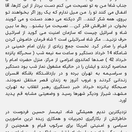
جنـاب شاه! مـن به تو نصیحت مى کـنم دسـت بـردار از این کارها، آقا
اغـفـال مى کنند تو را. مـن مـیل ندارم کـه یـک روز اگر بـخـواهـند تـو
بـروى، همه شکر کـنند... اگر دیکـته مى دهند دسـتت و مى گـویند
بخـوان، در اطـرافـش فکـر کـن.... نصـیحت مرا بـشـنـو... ربط ما بـیـن
شـاه و اسرائیل چیست که سازمان امنیت مـى گـوید از اسرائـیـل
حرف نزنـیـد... مگر شاه اسـرائـیلـى است ؟ شاه فـرمان خامـوش کـردن
قـیـام را صادر کـرد. نخست جمع زیادى از یاران امام خمینـى در
شـامگاه 14 خرداد دستگیـر و ساعت سه نیمه شب ( سحـرگاه پانزده
خـرداد 42 ) صـدها کماندوى اعـزامـى از مرکز، منزل حضرت امـام را
محاصره کردند و ایشان را در حالیکه مشغول نماز شب بـود دستگیـر
و سـراسـیـمـه بـه تهـران بـرده و در بازداشــتگاه باشگاه افـسـران
زنـدانـى کـردنـد و غروب آنروز به زندان قـصر مـنتقل نمـودنـد.
صـبحگاه پـانـزده خـرداد خبـر دستگیرى رهـبـر انقلاب بـه تهـران،
مـشهـد، شیـراز ودیگـر شهرها رسیـد و وضعیتـى مشـابه قـم پـدید
آورد.
نزدیکترین ندیم همیشگى شاه، تیمـسار حسیـن فردوست در
خاطراتش از بکارگیرى تجربیات و همکارى زبـده ترین ماموریـن
سـیاسى و امـنیـتى آمریکا براى سرکـوب قـیام و هـمچنیـن از