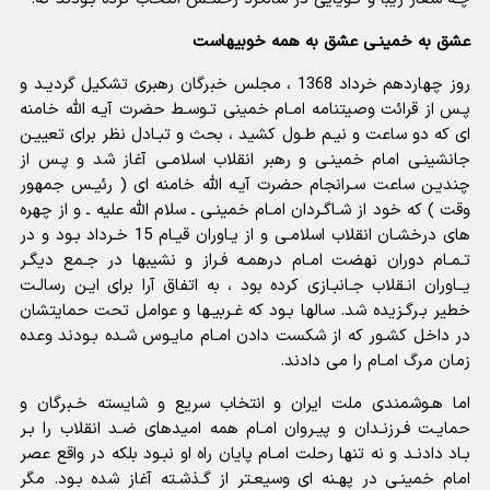
عشق به خمینـى عشق به همه خوبیهاست
روز چهاردهم خرداد 1368 ، مجلس خبرگان رهبری تشکیل گردیـد و
پـس از قرائت وصیتنامه امـام خمینى تـوسـط حضرت آیـه الله خامنه
اى که دو ساعت و نیـم طـول کشید ، بحث و تبـادل نظر براى تعییـن
جانشینـى امام خمینـى و رهبر انقلاب اسلامـى آغاز شد و پـس از
چندیـن ساعت سـرانجام حضرت آیـه الله خامنه اى ( رئیـس جمهور
وقت ) که خود از شـاگـردان امـام خمینـى ـ سلام الله علیه ـ و از چهره
هاى درخشـان انقلاب اسلامـى و از یـاوران قیـام 15 خـرداد بـود و در
تـمـام دوران نهضت امـام درهمـه فـراز و نشیبها در جـمع دیگـر
یــاوران انـقلاب جـانبـازى کرده بود ، به اتفاق آرا براى ایـن رسالـت
خطیر بـرگـزیده شد. سالها بـود که غـربیـها و عوامل تحت حمایتشان
در داخل کشـور که از شکست دادن امـام مایـوس شـده بـودند وعده
زمان مرگ امـام را مى دادند.
اما هـوشمندى ملت ایران و انتخاب سریع و شایسته خـبرگان و
حمایـت فـرزنـدان و پیـروان امـام همه امیدهاى ضـد انقلاب را بـر
بـاد دادنـد و نه تنها رحلت امـام پایان راه او نبـود بلکه در واقع عصر
امام خمینـى در پهـنه اى وسیعـتر از گـذشـته آغاز شده بـود. مگر