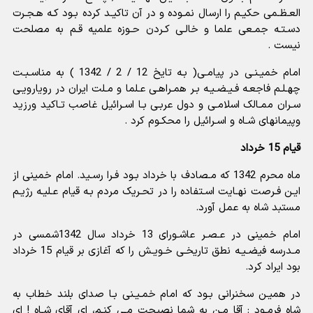
العـظـمى حکیـم را ارسال نمـوده و در آن تاکیـد کرده بـود کـه هـجـرت
دسـتـه جمـعى علما و خالـى کـردن حـوزه علمیه قـم به مصلحت
نیست .
امام خمیـنـى در پیامـى( بـه تایخ 12 / 2 / 1342 ) به مناسـبـت
چهـلـم فاجعـه فـیـضـیـه بـر همـراهـى عـلما و مـلت ایران در رویارویـى
سـران ممـالک اسلامـى و دول عربـى بـا اسـرائیل غاصب تـاکید ورزید
وپیمانهاى شـاه و اسـرائیل را محکـوم کرد .
قیام 15 خرداد
ماه محرم 1342 که مـصادف با خرداد بـود فـرا رسـید. امام خمینى از
ایـن فـرصت نهـایت اسـتفاده را در تحـریک مردم بـه قیام عـلیـه رژیـم
مستبد شاه به عمل آورد.
امام خمینى در عـصـر عاشـوراى 13 خرداد سال 1342شمسى در
مـدرسه فیضـیـه نطق تاریخـى خـویـش را که آغازى بر قیام 15 خرداد
بود ایراد کرد.
در همیـن سخنرانى بـود که امام خمـیـنى بـا صداى بلند خطاب به
شاه فرمـود : آقا مـن به شما نصیحت مـى کنـم، اى آقاى شـاه ! اى