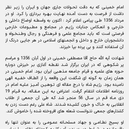
امام خمینـى که بـه دقت تحـولات جارى جهان و ایـران را زیـر نظر
داشت از فـرصت به دست آمـده نهـایت بـهـره بـردارى را کـرد. او در
مرداد 1356 طـى پیامى اعلام کرد : اکنون به واسطـه اوضاع داخلى و
خارجى و انعـکاس جنایات رژیـم در مجامع و مطـبـوعات خارجى
فرصتى است که باید مجامع علمى و فـرهـنگى و رجال وطـنـخـواه و
دانشجویان خارج و داخل و انجمـنهاى اسلامى در هر جایـى درنگ از
آن استفاده کنند و بى پرده بپا خیزند.
شهادت آیه الله حاج آقا مصطفى خمـینى در اول آبان 1356 و مراسم
پر شکـوهـى که در ایران برگزار شـد نقـطـه آغازى بـر خیزش دوباره
حـوزه هاى علمیه و قیام جامعه مذهـبى ایران بـود. امام خمـینى در
همان زمان به گـونه اى شگفت ایـن واقعه را از الطـاف خفـیـه الهى
نامیده بـود. رژیـم شاه با درج مقاله اى تـوهـیـن آمـیـز عـلیـه امام در
روزنامه اطلاعات انتقام گرفت. اعتراض بـه ایـن مـقـاله، بـه قـیام 19
دى مـاه قـم در سـال 56 منجـر شد کـه طى آن جمعى از طلاب
انقلابـى به خـاک و خـون کشیـده شـدند. شاه علی رغم دست زدن به
کشتارهاى جمعى نتـوانست شعله هاى افروخته شده را خاموش کند.
او بسیج نطـامـى و جهاد مسلحـانه عمـومـى را به عنوان تنها راه