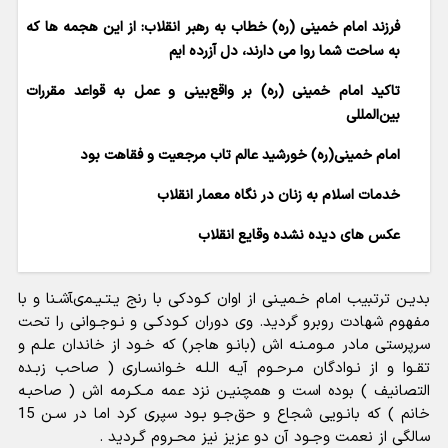
فرزند امام خمینی (ره) خطاب به رهبر انقلاب: از این هجمه ها که
به ساحت شما روا می دارند، دل آزرده ایم
تاکید امام‌ خمینی (ره) بر واقع‌بینی و عمل به قواعد مقررات
بین‌المللی
امام خمینی(ره) خورشید عالم تاب مرجعیت و فقاهت بود
خدمات اسلام به زنان در نگاه معمار انقلاب
عکس های دیده نشده وقایع انقلاب
بدیـن ترتبیب امام خـمیـنى از اوان کـودکى با رنج یـتـیـمىآشـنا و با
مفهوم شهادت روبرو گردید. وى دوران کـودکـى و نـوجـوانى را تحت
سرپرستى مادر مـومـنـه اش (بانـو هاجر) که خـود از خاندان علـم و
تقـوا و از نـوادگان مـرحـوم آیـه الـلـه خـوانسـارى ( صاحب زبـده
التصانیف ) بوده است و همچنیـن نزد عمه مـکـرمه اش ( صاحبـه
خانم ) که بانـویى شجاع و حق‌جـو بـود سپرى کرد اما در سـن 15
سالگى از نعمت وجـود آن دو عزیز نیز محـروم گـردید .