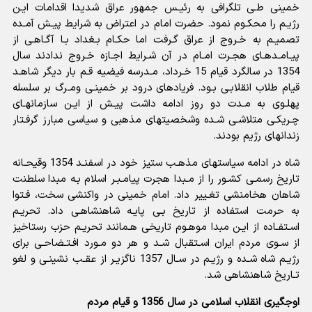
خمینى طـى تلگرافى به رئیـس جمهور عراق شدیدا اقدامات ایـن
رژیـم را محکـوم نمود. حضرت امام در اعتراض به شرایط پیـش آمـده
تصمیـم به خـروج از عراق گـرفت اما حکـام بـغداد بـا آگـاهـى از
پیـامـدهـاى هجـرت امـام در آن شـرایط اجـازه خـروج ندادند سال
1354 در سالگرد قیام 15 خـرداد، مـدرسه فیضیه قـم بار دیگر شاهـد
قیام طلاب انقلابـى بـود. فریادهاى درود بر خمینـى ومـرگ بر سلسله
پهلـوى به مـدت دو روز ادامه داشت پیـش از ایـن سازمانهـاى
چـریکـى متلاشـى شـده وشخصیتهاى مذهبى و سیاسى مبارز گرفـتار
زندانهاى رژیم بودند.
شاه در ادامه سیاستهاى مذهـب ستیز خود در اسفنـد 1354 وقیحـانه
تاریخ رسمـى کشـور را از مـبدا هجرت پیامـبـر اسلام بـه مبدا سلطنت
شاهان هخامنشى تغـییر داد. امام خمینى در واکنشى سخت، فـتوا
به حرمت استفاده از تاریخ بـى پایـه شاهنشاهـى داد. تحریـم
اسـتفـاده از ایـن مبدا موهـوم تاریخى هـمانند تحریـم حزب رستاخیز
از سـوى مردم ایران اسـتقبال شـد و هر دو مـورد افـتـضاحـى براى
رژیـم شاه شـده و رژیـم در سـال 1357 ناگزیـر از عقـب نشینـى و لغو
تـاریخ شاهنشاهى شد.
اوجگیری انقلاب اسلامی در سال 1356 و قیام مردم