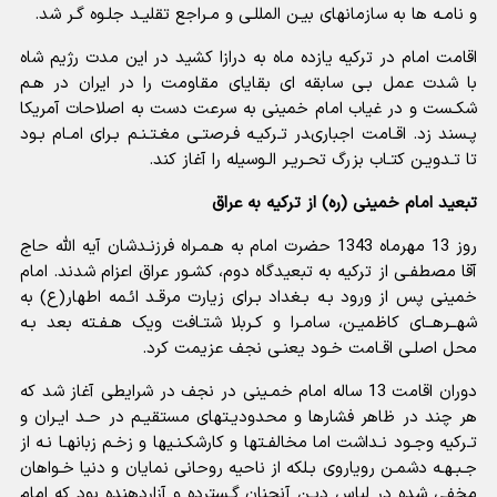
و نامـه ها به سازمانهاى بیـن المللـى و مـراجع تقلیـد جلـوه گـر شد.
اقامت امام در ترکیه یازده ماه به درازا کشید در این مدت رژیم شاه
با شدت عمل بـى سابقه اى بقایاى مقاومت را در ایران در هـم
شکـست و در غیاب امام خمینى به سرعت دست به اصلاحات آمریکا
پـسند زد. اقـامت اجبارىدر تـرکیـه فـرصتـى مغـتـنـم بـراى امـام بـود
تا تـدویـن کتـاب بزرگ تحـریـر الـوسیله را آغاز کند.
تبعید امام خمینی (ره) از ترکیه به عراق
روز 13 مهرماه 1343 حضرت امام به هـمـراه فرزنـدشان آیه الله حاج
آقا مصطفـى از ترکیه به تبعیدگاه دوم، کشـور عراق اعزام شدند. امام
خمینى پس از ورود بـه بـغداد بـراى زیارت مرقـد ائـمه اطهار(ع) به
شهــرهــاى کاظمیـن، سامـرا و کـربلا شتـافت ویک هـفـته بعد بـه
محل اصلـى اقـامت خـود یعنـى نجف عزیمت کرد.
دوران اقامت 13 ساله امام خمـینى در نجف در شرایطى آغاز شد که
هر چند در ظاهر فشارها و محدودیـتهاى مستقیـم در حـد ایـران و
تـرکیه وجـود نـداشت اما مخالفـتها و کارشکـنـیها و زخـم زبانهـا نـه از
جـبـهـه دشمـن رویاروی بـلکه از ناحیه روحانى نمایان و دنیا خـواهان
مخفى شده در لباس دیـن آنچنان گـسترده و آزاردهنده بود که امام