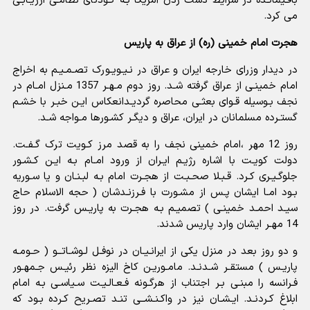
باقـیمانـده در شرایط دست زدن آمریکا بـه کـودتاى نظامـى ارزیـابـى
مى کرد.
هجرت امام خمینی (ره) از عراق به پاریس
در دیدار وزراى خارجه ایران و عراق در نـیـویـورک تصـمـیـم به اخراج
امام خمینـى از عراق گرفته شـد. روز دوم مـهـر 1357 مـنزل امـام در
نجف بـوسیله قـواى بعثـى محاصره گردیـدانعکاس ایـن خبـر با خشـم
گستـرده مسلمانان در ایران، عراق و دیگـر کشـورها مـواجه شـد.
روز 12 مهر ،امام خمینى نجف را به قصد مرز کـویت ترک گـفـت.
دولت کویـت با اشاره رژیـم ایـران از ورود امـام بـه ایـن کـشـور
جلوگـیـرى کـرد. قـبـلا صحـبـت از هجـرت امام بـه لبـنـان و یا سـوریه
بـود امـا ایشان پـس از مشـورت با فـرزنـدشان ( حجه الاسلام حاج
سیـد احمـد خمینـى ) تصمیـم بـه هجـرت به پاریـس گرفت. در روز
14 مهـر ایشان وارد پاریس شدند.
و دو روز بعد در منزل یکى از ایرانـیـان در نوفـل لـوشـاتــو ( حـومـه
پاریـس ) مستقـر شـدنـد. مامـوریـن کاخ الیزه نظر رئیـس جـمهـور
فـرانسه را مبنـى بـر اجتناب از هرگـونه فـعـالـیـت سـیاسـى بـه امام
ابلاغ کـردنـد. ایـشـان نیز در واکـنـشــى تنـد تصـریح کـرده بـود که