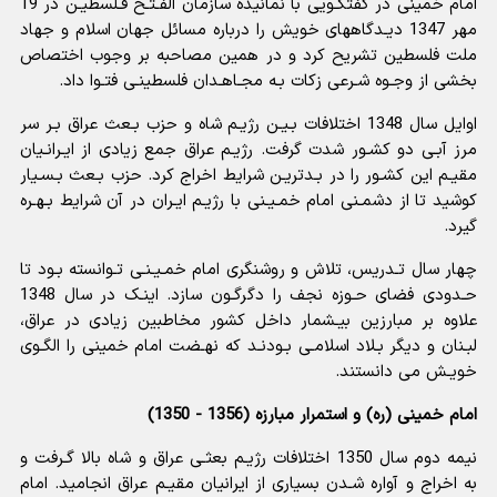
امام خمینى در گفتگـویى با نمانیده سازمان الفـتـح فـلسطیـن در 19
مهر 1347 دیـدگاههاى خویش را درباره مسائل جهان اسلام و جهاد
ملت فلسطین تشریح کرد و در همین مصاحبه بر وجوب اختصاص
بخشى از وجـوه شـرعى زکات بـه مجـاهـدان فلسطینـى فتـوا داد.
اوایل سال 1348 اختلافات بـیـن رژیـم شاه و حزب بـعث عراق بـر سر
مرز آبـى دو کشـور شدت گرفت. رژیـم عراق جمع زیادى از ایـرانـیان
مقیـم این کشـور را در بـدتریـن شرایط اخراج کرد. حزب بـعث بـسـیار
کوشید تا از دشمـنى امام خمـیـنى با رژیـم ایـران در آن شرایط بـهـره
گیرد.
چهار سال تـدریس، تلاش و روشنگرى امام خمـیـنـى تـوانسته بـود تا
حـدودى فضاى حـوزه نجف را دگرگـون سازد. اینـک در سال 1348
علاوه بر مبارزین بیـشمار داخل کشور مخاطبین زیادى در عراق،
لبـنان و دیگر بـلاد اسلامـى بـودنـد که نهـضت امام خمینى را الگـوى
خویـش مى دانستند.
امام خمینی (ره) و استمرار مبارزه (1356 - 1350)
نیمه دوم سال 1350 اختلافات رژیـم بعثـى عراق و شاه بالا گـرفت و
به اخراج و آواره شـدن بسیارى از ایرانیان مقیـم عراق انجامید. امام