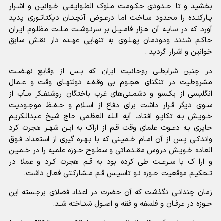
بخشید و تا حـدودى حکـومت مـلوک الطـوایـفـى خـوانیـن و اشـرار
پـارکنـده را محدود سـاخت اما درعـوض آنچـنـان دیکتاتـورى پدید
آورد که در سایـه آن هـزار فامـیـل بر سرنـوشـت مـلـت مظلـوم ایـران
حاکـم شدند ودودمان پهـلـوى به تنهایى عهـده دار نقـش سابق
خوانین و اشرار گردید .
در چنین شرایطـى روحانیت ایران که پـس از وقایع نهـضـت
مشروطیت در تنگناى هجـوم بى وقـفـه دولتهـاى وقت و عـمال
انگلیسى از یکـسو و دشمـنی‌هاى غرب باختگان روشنفـکر مـآب از
سـوى دیگر قـرار داشت براى دفاع از اسـلام و حـفـظ موجـودیت
خـویـش بـه تکاپـو افـتاد. آیه الـلـه العظمى حاج شیخ عـبدالـکریـم
حایرى بـه دعـوت علماى وقت قـم از اراک به ایـن شهـر هجرت کرد
واندکـى پـس از آن امـام خـمیـنى که با بـهـره گیرى از استعداد فـوق
العاده خـویـش دروس مقـدماتى و سطـوح حـوزه علمیه را در خـمیـن
و ارا ک با سـرعـت طى کرده بود به قـم هجرت کـرد و عملا در
تـحکیـم موقعیت حـوزه نـو تاسیـس قـم مـشارکـتى فعال داشت.
زمان چندانـى نگذشت که آن حضرت در اعداد فضلاى برجـسته این
حـوزه در عرفـان و فلسفه و فقه و اصـول شنـاخته شـد.