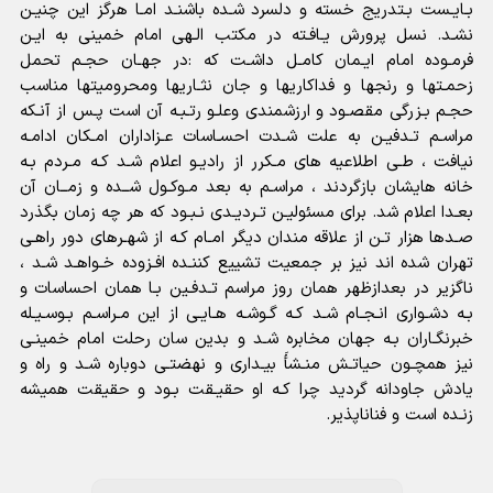
بـایـست بـتدریج خسته و دلسرد شـده باشنـد امـا هرگز این چنیـن
نشـد. نسل پرورش یـافـته در مکتب الـهى امام خمینى به ایـن
فرمـوده امام ایـمان کامـل داشـت که :در جهـان حجـم تحمل
زحمـتها و رنجها و فداکاریها و جان نثـاریها ومحرومیتها مناسب
حجـم بـزرگى مقصـود و ارزشمندى وعلـو رتـبـه آن است پـس از آنـکه
مراسـم تـدفیـن به علت شـدت احسـاسات عـزاداران امـکان ادامـه
نیافت ، طـى اطلاعیه هاى مـکرر از رادیـو اعلام شـد کـه مـردم بـه
خانه هایشان بازگردند ، مراسـم به بعد مـوکـول شــده و زمــان آن
بعـدا اعلام شد. براى مسئولیـن تـردیـدى نـبـود که هر چه زمان بگذرد
صـدها هزار تـن از علاقه مندان دیگر امـام کـه از شهـرهاى دور راهـى
تهران شده اند نیز بر جمعیت تشییع کننـده افـزوده خـواهـد شـد ،
ناگزیر در بعدازظهر همان روز مراسم تـدفـین بـا همان احساسات و
بـه دشـوارى انـجـام شـد کـه گـوشـه هـایـى از این مـراسـم بـوسـیـله
خبرنگـاران بـه جهان مخابره شـد و بدین سان رحلت امام خمینـى
نیز همچـون حیاتـش منـشأَ بیـدارى و نهضتـى دوباره شـد و راه و
یادش جاودانه گردید چرا کـه او حقیـقت بـود و حقیقت همیشه
زنـده است و فناناپذیر.