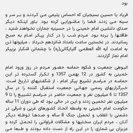
بود.
فریاد یا حسیـن بسیجیان که احساس یتیمى مـى کـردنـد و بــر سـر و
سینه مـى زدنـد فـضا را عـاشـورایـى کرده بـود. بـاور اینـکـه دیـگر
صداى دلنشیـن امام خمینـى را در حسینیه جماران نخـواهند شنید ،
طاقتـها را بـرده بـود. مـردم شـب را در کـنار پیـکـر امـام بـه صبـح
رسانیدند. در نخستین ساعت بامداد شانزدهم خــرداد ، میلیونها تـن
به امامت آیه الله العظمـى گلپایگانى(ره) با چشمانى اشکبار برپیکر
امام نماز گزاردند.
انبـوهى جمعیت و شکوه حماسه حضـور مـردم در روز ورود امام
خمـینى به کشـور در 12 بهمـن 1357 و تـکـرار گسـتـرده تـر ایـن
حماسـه در مـراسـم تشییع پیکر امام ، از شگفـتیهاى تـاریخ اسـت.
خـبرگـزاریهاى رسمـى جهـانـى جمعیت استقبال کننده را در سال
1357 تا 6 میلیـون نفر و جمعیت حاضـر در مــراسـم تشـییـع را تا 9
میلیـون نفر تخمیـن زدند و ایـن در حالى بـود که طى دوران 11 ساله
حکومت امام خمینى به واسطه اتحـاد کشـورهای غربى و شرقى در
دشمنى با انقلاب و تحمیل جنگ 8 ساله و صـدهـا تـوطـئه دیـگـر
آنـان ، مردم ایـران سخـتیها و مشکلات فـراوانـى را تحـمـل کرده و
عزیزان بى شمارى را در ایـن راه از دست داده بـودند و طـبعا مـى