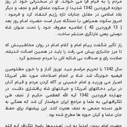
مـردم را بـه قـیام فرا مـى خـوانـد. او در سـخـنـرانى خـود در روز
دوازده فـروردیـن 1342 شدیـدا از سـکـوت عـلماى قـم و نجف و دیگر
بلاد اسلامى در مقابل جنایات تازه رژیـم انـتـقـاد کرد و فـرمـود :
امـروز سکـوت هـمـراهى بـا دستگـاه جبـار است حضـرت امـام روز بعد
( 13 فروردیـن 42 ) اعلامـیـه معروف خـود را تحت عنـوان شاه
دوستى یعنى غارتگرى منـتـشر ساخت .
راز تأثیر شگـفت پـیـام امام و کـلام امـام در روان مخاطـبـیـنـش که
تا مرز جانـبازى پیـش مـى رفت را بایـد در هـمـیـن اصـالت انـدیشه,
صلابت راى و صـداقت بـى شـائبه اش بـا مـردم جستجـو کـرد .
سال 1342 با تحریـم مراسـم عـیـد نوروز آغـاز و با خـون مظـلـومیـن
فیضیه خـونرنگ شد. شـاه بر انجام اصـلاحات مـورد نظـر آمـریکـا
اصـرار مـى ورزیـد و امام خـمـیـنى بر آگاه کردن مردم و قـیـام آنـان
در بـرابـر دخـالتهاى آمـریکـا و خیـانـتهاى شاه پـافـشـارى داشـت. در
چهـارده فروردیـن 1342 آیـه الله العظمـى حکیـم از نجف طـى
تلگـرافـهـایى بـه علما و مراجع ایران خـواستار آن شد کـه همگـى به
طـور دسـتـه جمـعى به نجف هجرت کنند. این پیشنهاد براى حفـظ
جان عـلما و کیان حـوزه ها مطرح شده بود .
حضرت امام بـدون اعـتـنا بـه ایـن تهـدیـدها, پاسخ تلگـراف آیـه الـلـه