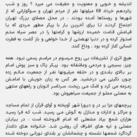
اندیشه و خـوبى و معنویت و حقیقت مى میرد ؟ روز و شـب
پانزدهـم خرداد 68 میلونها نفر از مردم تهران و سـوگوارانى که از
شهرها و روستاها آمـده بـودند ، در محل مصلاى بـزرگ تهـران
اجتماع کردنـد تـا بـراى آخـریـن بـار با پیکر مطهر مـردى که بـا
قیـامش قـامت خمیـده ارزشها و کرامتها را در عصر سیاه ستـم
استـوار کرده و در دنـیا نهـضتـى از خـدا خواهى و باز گشت به فطرت
انسانى آغاز کرده بود ، وداع کنند.
هیچ اثرى از تشریـفات بـى روح مـرسـوم در مراسـم رسمى نبـود. همه
چیز، بسیجى و مردمى وعاشقانه بـود. پیـکر پاک و سبز پوش امـام
بـر بـالاى بـلنـدى و در حلـقه میلیـونها نفـر از جمعیت مـاتـم زده
چـون نگینى مى درخشید. هر کس به زبان خویـش با امامـش
زمـزمه مى کرد و اشک مـى ریخت. سـرتاسـر اتـوبان و راههاى منتهى
به مصلـى مملـو از جمیعت سیاهپوش بود.
پـرچمهاى عزا بـر در و دیـورا شهر آویخته و آواى قرآن از تمام مساجد
و مراکـز و ادارات و مـنازل به گـوش مـى رسیـد. شـب کـه فـرا رسیـد
هزاران شمع بیاد مشعلـى که امـام افـروخـته است ، در بـیابـان
مصلـى و تپه هـاى اطـراف آن روشـن شـد. خـانـواده هـاى داغدار
گرداگرد شمعـها نشسته و چشمانشان بر بلنداى نـورانـى دوخته شـده