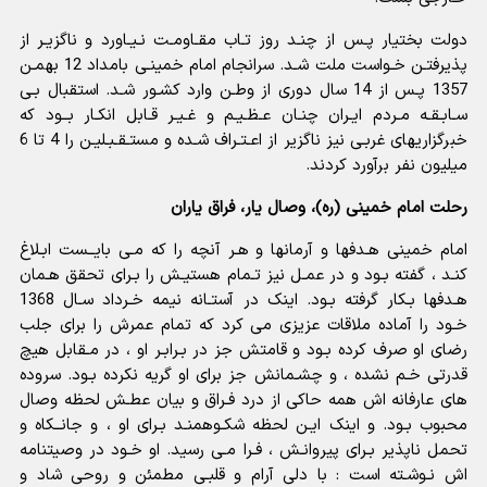
دولت بختیار پـس از چنـد روز تـاب مقـاومـت نـیـاورد و ناگزیـر از
پذیرفتـن خـواست ملت شـد. سرانجام امام خمینـى بامداد 12 بهمـن
1357 پـس از 14 سال دورى از وطـن وارد کشـور شـد. استقبال بـى
سـابـقـه مـردم ایـران چنـان عـظـیـم و غـیـر قـابل انکـار بــود که
خبرگزاریهاى غربـى نیز ناگزیر از اعـتـراف شـده و مستـقـبـلیـن را 4 تا 6
میلیون نفر برآورد کردند.
رحلت امام خمینی (ره)، وصال یار، فراق یاران
امام خمینى هـدفها و آرمانها و هـر آنچه را که مـى بایــست ابـلاغ
کنـد ، گفته بـود و در عمـل نیز تـمام هستیـش را بـراى تحقق هـمان
هـدفها بـکار گرفته بـود. اینک در آستـانه نیمه خـرداد سـال 1368
خـود را آماده ملاقات عزیزى مى کرد که تمام عمرش را براى جلب
رضاى او صرف کرده بـود و قامتش جز در بـرابـر او ، در مـقابل هیچ
قدرتى خـم نشده ، و چشـمانش جز براى او گریه نکرده بـود. سروده
هاى عارفانه اش همه حاکى از درد فـراق و بیان عطـش لحظه وصال
محبوب بـود. و اینک ایـن لحظه شکـوهمنـد بـراى او ، و جانــکاه و
تحمل ناپذیر بـراى پیروانـش ، فـرا مـى رسید. او خـود در وصیتنامه
اش نـوشـته است : با دلى آرام و قلبـى مطمئن و روحى شاد و