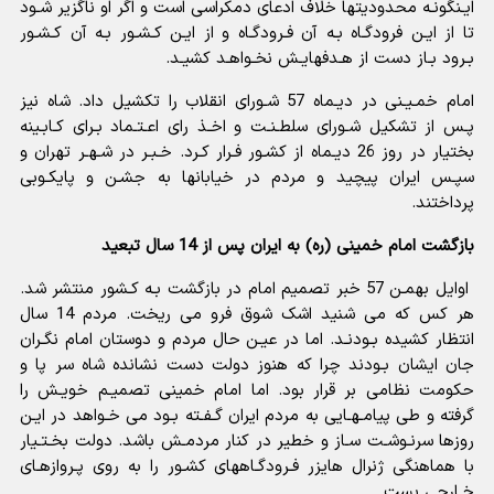
ایـنگونـه محدودیتها خلاف ادعاى دمکراسى است و اگر او ناگزیر شـود
تا از ایـن فرودگـاه بـه آن فـرودگـاه و از ایـن کـشـور بـه آن کـشـور
بـرود بـاز دست از هـدفهایـش نخـواهـد کشیـد.
امام خمـیـنى در دیـماه 57 شـوراى انقلاب را تکشیل داد. شاه نیز
پـس از تشکیل شـوراى سلطـنـت و اخـذ راى اعـتـماد بـراى کـابـینه
بختیار در روز 26 دیـماه از کشـور فـرار کـرد. خـبـر در شـهـر تهران و
سپـس ایران پیچید و مردم در خیابانها به جشـن و پایکـوبى
پرداختند.
بازگشت امام خمینی (ره) به ایران پس از 14 سال تبعید
اوایل بهمـن 57 خبر تصمیم امام در بازگشت بـه کـشور منتشر شد.
هر کس که مى شنید اشک شوق فرو مى ریخت. مردم 14 سال
انتظار کشیده بـودنـد. اما در عیـن حال مردم و دوستان امام نگـران
جان ایشان بـودند چرا که هنوز دولت دست نشانده شاه سر پا و
حکومت نظامى بر قرار بود. اما امام خمینى تصمیـم خویـش را
گرفته و طى پیامـهـایى به مردم ایران گـفـته بـود مى خـواهد در ایـن
روزها سرنـوشـت سـاز و خطیر در کنار مردمـش باشد. دولت بخـتـیار
با هماهنگى ژنرال هایزر فـرودگـاههاى کشـور را به روى پـروازهـاى
خـارجى بست.