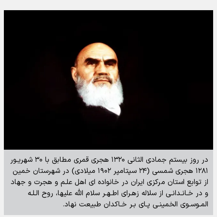
در روز بیستم جمادى الثانى ۱۳۲۰ هجرى قمرى مطابق با ۳۰ شهریـور
۱۲۸۱ هجرى شمسى (۲۴ سپتامپر ۱۹۰۲ میلادى) در شهرستان خمین
از توابع استان مرکزى ایران در خانواده اى اهل علـم و هجرت و جهاد
و در خـانـدانـى از سلاله زهـراى اطـهـر سلام الله علیها، روح الـلـه
المـوسـوى الخمینـى پـاى بـر خـاکدان طبیعت نهاد.