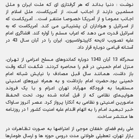
نـوشـت : دنـیا بـدانـد که هر گرفـتارى اى کـه ملـت ایـران و مـلـل
مسلمـیـن دارنـد از اجـانب اسـت، از آمـریکاست، ملـل اسلام از
اجـانب عمـومـا و از آمـریکـا خصـوصـا متنفــر است... آمـریکـاست که
از اسـرائیل و هـواداران آن پشتیبـانـى مـى کنـد. آمریکاست که به
اسرائیل قـدرت مـى دهـد که اعراب مسلـم را آواره کند. افشاگرى امام
علیه تصـویب لایحه کاپیتـولاسیون، ایران را در آبان سـال 43 در
آستـانه قیـامـى دوبـاره قرار داد.
سحرگاه 13 آبان 1343 دوباره کماندوهاى مـسلح اعـزامى از تـهـران،
مـنزل امام خمـیـنى در قـم را محاصره کـردنـد. شگـفـت آنـکه وقـت
باز داشت، هـمـاننـد سال قـبـل مصادف با نیایـش شبـانه امام
خمینـى بـود.حضرت امام بازداشت و بـه هـمراه نیروهاى امـنـیـتى
مـستقیما بـه فرودگاه مهرآباد تهران اعـزام و بـا یک فـرونـد
هـواپـیـماى نظامى کـه از قبل آماده شـده بـود، تحت الحـفـظ
مامـوریـن امـنیـتى و نظامى بـه آنکارا پـرواز کـرد. عـصـر آنـروز سـاواک
خـبـر تـبـعـیـد امـام را بـه اتهام اقـدام علیه امنیت کشـور ! در روزنـامه
ها مـنتـشـر سـاخت.
علی رغم فضاى خفقان موجى از اعتراضها بـه صـورت تـظـاهـرات در
بـازار تهران، تعطیلى طولانى مدت دروس حوزه ها و ارسال طومارها