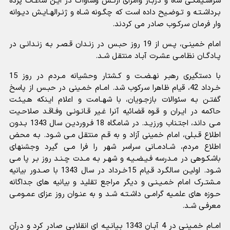
سراسـیمگـى شاه و دربـار وامراى ارتـش وساواک در ایـن ساعـات پرده
بـرداشـتـه و تـوضـیح داده است که چگـونه شـاه و ژنـرالهـایـش دیـوانه
وار فرمان سرکـوب صادر مى کردند.
امام خمینـى، پـس از 19 روز حبـس در زنـدان قـصـر بـه زنـدانـى در
پـادگـان نظامـى عشـرت آبـاد منتقل شـد.
با دستگیرى رهبـر نهـضـت و کـشتار وحشیانه مـردم در روز 15
خـرداد 42، قیام ظاهرا سرکوب شد. امـام خمـینى در حبـس از پاسخ
گفتـن بـه سئوالات بازجـویان، با شهـامت و اعلام ایـنکه هـیـئـت
حاکمه در ایـران و قـوه قضائیه آنرا غـیر قـانـونـى وفـاقـد صلاحـیت
مـى داند، اجتـناب ورزیـد. در شامگاه 18 فـروردیـن سال 1343 بـدون
اطلاع قـبـلى، امام خمینى آزاد و به قـم منتقل مـى شـود. بـه محض
اطلاع مردم، شـادمـانى سراسر شهر را فرا مـى گیرد وجشنهاى
باشکـوهى در مـدرسه فـیـضـیـه و شهـر بـه مـدت چـنـد روز بـر پا مـى
شـود. اولیـن سالگـرد قـیام 15خـرداد در سال 1343 با صـدور بیانیه
مـشتـرک امام خمـیـنـى و دیگر مراجع تقلید و بیانیه هاى جداگانه
حـوزه هاى علمـیه گرامـى داشـتـه شـد و به عنـوان روز عزاى عمـومـى
معرفـى شـد.
امـام خمـینـى در 4 آبـان 1343 بـیانـیـه اى انقلابـى صادر کرد و درآن