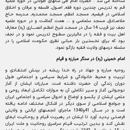
شناخته مى شد . حضرت امام طى سالهاى طولانى در حوزه علمیه
قـم به تدریـس چندیـن دوره فقه, اصـول, فلسفه و عرفان و اخـلاق
اسـلامى در فیضیه, مسجـد اعظم, مسجـد محمـدیه, مـدرسه حـاج
ملاصـادق, مسجد سلماسى و ... همت گماشت و در حـوزه علمیه
نجف نیز قریب 14 سال در مسجـد شیخ اعظـم انصــــارى (ره) معارف
اهل بـیت و فـقـه را در عالیترین سطـوح تدریـس نمود و در نجف
بـود که بـراى نخـستـیـن بار .مبانـى نظرى حکـومت اسلامـى را در
سلسله درسهاى ولایت فـقیه بازگـو نمود.
امام خمینی (ره) در سنگر مبارزه و قیام
روحیه مبارزه و جهاد در راه خـدا ریـشـه در بینـش اعـتـقـادى و
تربـیت و محیط خانـوادگى و شرایط سـیـاسى و اجـتماعى طـول
دوران زندگى آن حضرت داشـتـه است. مـبارزات ایـشان از آغاز
نـوجـوانـى آغـاز و سـیـر تکاملى آن به مـوازات تکـامـل ابـعاد روحى و
عـلمى ایـشان از یکـسـو و اوضاع و احـوال سیاسـى و اجتماعى ایـران
و جـوامع اسـلامـى از سـوى دیگـر در اشکـال مخـتـلف ادامـه یـافـته
است و در ســـال 41و1340 ماجراى انجمـنهاى ایالـتى و ولایـتى
فرصـتـى پـدیـد آورد تا ایـشان در رهبـریت قـیام و روحـانیـت ایـفاى
نقـش کنـد و بـدیـن تـرتـیـب قـیـام سراسرى روحانیت و ملت ایـران