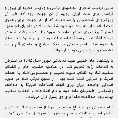
بدیـن ترتـیـب ماجراى انجـمنهاى ایـالـتى و ولایـتـى تجربـه اى پیروز و
گرانقدر براى ملت ایران بـویژه از آن جهـت بـود کـه طى آن
ویـژگـیـهـاى شخصیتـى را شناخـتـنـد که از هر جهـت براى رهـبـرى
امت اسلام شایسته بـود. باو جـود شکست شـاه در ماجـراى انجـمـنها,
فـشـار آمریکـا بـراى انجـام اصلاحـات مـورد نظر ادامـه یافت. شـاه در
دیـماه 1341 اصـول ششگانه اصلاحات خویـش را بر شمرد و خـواستار
رفـراندوم شد . امام خمینى بار دیگـر مراجع و عـلمـاى قـم را بـه
نـشـست و چاره جویى دوباره فراخواند .
با پیشنهاد امام خمینى عـیـد باسـتانـى نـوروز سـال 1342 در اعـتراض
به اقدامات رژیم تحریـم شد. در اعلامـیه حضـرت امام از انـقـلاب
سـفـیـد شاه بـه انقـلاب سـیـاه تعـبـیـر و هـمـسـویـى شـاه بـا اهـداف
آمریکا و اسرائیل افـشا شده بود . از سـوى دیگـر, شـاه در مـورد
آمادگى جامـعـه ایـران بـراى انجام اصلاحات آمـریکا به مـقامات
واشـنگـتـن اطـمـیـنان داده بـود و نام اصـلاحات را انقـلاب سـفـیـد
نهاده بـود. مخالـفت عـلما براى وى بسیار گران مى‌آمد .
امام خمـیـنى در اجـتماع مردم, بى پروا از شخـص شـاه به عنـوان
عـامل اصلـى جنایات و هـم پـیـمان بـا اسـرائـیـل یاد مـى کـرد و