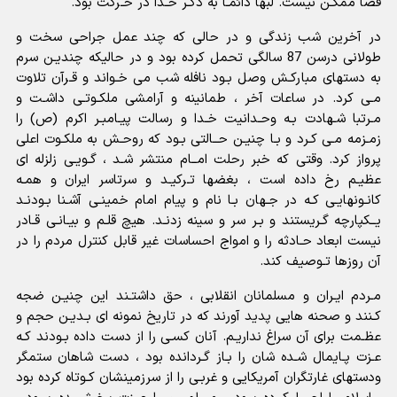
فضا ممکـن نیست. لبها دائمـا به ذکـر خـدا در حـرکت بود.
در آخرین شب زندگى و در حالى که چند عمل جراحى سخت و
طولانى درسن 87 سالگى تحمل کرده بود و در حالیکه چندیـن سرم
به دستهاى مبارکـش وصل بـود نافله شب مى خـواند و قـرآن تلاوت
مـى کرد. در ساعات آخر ، طمانینه و آرامشى ملکـوتـى داشـت و
مـرتبا شـهادت بـه وحـدانیت خـدا و رسالت پیـامبـر اکرم (ص) را
زمـزمه مـى کـرد و بـا چنیـن حــالتى بـود که روحـش به ملکـوت اعلى
پرواز کرد. وقتى که خبر رحلت امــام منتشر شـد ، گـویـى زلزله اى
عظیـم رخ داده است ، بغضها تـرکیـد و سرتاسر ایران و همـه
کانـونهایـى کـه در جـهان بـا نام و پیام امام خمینـى آشـنا بـودنـد
یــکپارچه گـریستند و بـر سر و سینه زدنـد. هیچ قلـم و بیـانـى قـادر
نیست ابعاد حـادثه را و امواج احساسات غیر قابل کنترل مردم را در
آن روزها تـوصیف کند.
مـردم ایـران و مسلمانان انقلابى ، حق داشتـند این چنیـن ضجه
کـنند و صحنه هایى پدید آورند که در تاریخ نمونه اى بـدیـن حجم و
عظـمت براى آن سراغ نداریـم. آنان کسـى را از دست داده بـودند کـه
عـزت پـایمال شـده شان را بـاز گـردانده بود ، دست شاهان ستمگر
ودستهاى غارتگران آمریکایى و غربـى را از سرزمینشان کـوتاه کرده بود