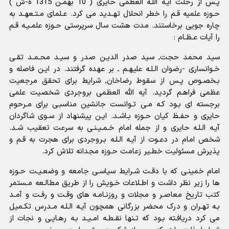
پـس از رحلت آیـه اللـه العظمى حایرى ( 10 بهمـن 1315 ه-ش )
حـوزه علمیه قـم را خطر انحلال تهـدید مى کرد. عـلماى مـتـعهـد به
چاره جویى برخاستند. مدت هشت سال سرپرستى حـوزه علمـیـه قـم
را آیات عـظـام :
سید محمد حجت, سید صدر الدیـن صدر و سیـد محـمـد تقـى
خـوانسارى -رضوان الـلـه علیهـم ـ بر عهده گرفتند. در ایـن فاصله و
بـخصـوص پـس از سقوط رضاخان, شرایط براى تحقق مرجعیت
عظمى فراهـم گردید. آیه الله العظمى بروجردى شخصیت علمى
برجسته اى بـود کـه مـى تـوانست جانشین مناسبـى براى مـرحوم
حایرى و حفـظ کیان حـوزه بـاشـد. ایـن پیشنهاد از سـوى شاگردان
آیـه الـلـه حایرى و از جمله امام خـمـیـنـى به سرعت تعقیب شـد.
شخص امام در دعـوت از آیـه الـلـه بـروجردى براى هجرت به قـم و
پذیرش مسئولیت خطـیر زعامت حـوزه مجدانه تلاش کرد.
امام خمینـى که با دقـت شـرایط سیاسـى جامعه و وضعـیـت حـوزه
ها را زیر نظر داشت و اطـلاعات خـویش را از طریق مطالـعه مـستمر
کتب تاریخ معاصـر و مجلات و روزنـامـه هاى وقـت و رفـت و آمـد
بـه تهـران و درک محضر بزرگانى همچون آیـه الـلـه مـدرس تکـمیل
مى کرد دریافـته بـود که تـنها نقـطـه امـیـد بـه رهـایـى و نجات از