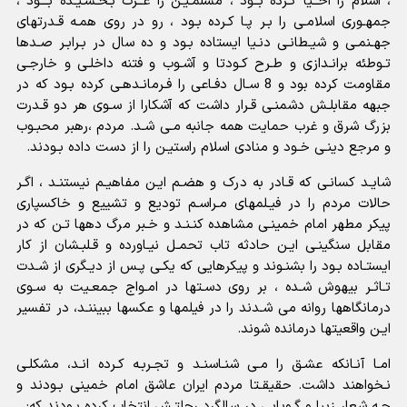
، اسلام را احــیا کـرده بــود ، مسلمـیـن را عــزت بـخـشـیـده بـــود ،
جمهـورى اسلامـى را بـر پـا کـرده بـود ، رو در روى همـه قـدرتهاى
جهـنمـى و شیـطانـى دنـیا ایستاده بـود و ده سال در بـرابـر صـدها
تـوطئه برانـدازى و طـرح کـودتا و آشـوب و فتنه داخلـى و خارجـى
مقاومت کرده بود و 8 سـال دفـاعى را فـرمانـدهـى کرده بـود که در
جبهه مقابلـش دشمنـى قـرار داشت که آشکارا از سـوى هر دو قـدرت
بزرگ شرق و غرب حمایت همه جانبه مـى شـد. مردم ،رهبر محبـوب
و مرجع دینـى خـود و منادى اسلام راستیـن را از دست داده بـودند.
شایـد کسانـى که قـادر به درک و هضـم ایـن مفاهیـم نیستنـد ، اگـر
حالات مردم را در فیـلمهاى مـراسـم تودیع و تشییع و خاکسپارى
پیکر مطهر امام خمینـى مشاهده کنـنـد و خـبر مرگ دهها تـن که در
مقابل سنگینـى ایـن حادثه تاب تحمـل نیـاورده و قـلبـشان از کار
ایستـاده بـود را بشنـوند و پیکرهایى که یکـى پـس از دیـگرى از شـدت
تـاثـر بیهوش شـده ، بر روى دسـتها در امـواج جمعـیت به سـوى
درمانگاهها روانه مى شـدند را در فیلمها و عکسها ببیننـد، در تفسیر
ایـن واقعیتها درمانده شوند.
امـا آنـانکه عشـق را مـى شنـاسنـد و تجـربـه کـرده انـد، مشکلـى
نـخواهند داشت. حقیقـتا مردم ایران عاشق امام خمینى بـودند و
چـه شعار زیبا و گـویایى در سالگرد رحلتـش انتخاب کرده بـودند که: