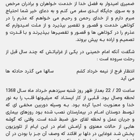
ضمیرى امیدوار به فضل خدا از خدمت خـواهران و برادران مرخص
و به سـوى جایگاه ابــدى سفر مى کنـم و به دعاى خیر شما احتیاج
مبرم دارم و از خداى رحمن و رحیـم مى خـواهـم که عذرم را در
کوتاهى خدمت و قصـور و تقصیر بپذیـرد و از مـلت امـیدوارم که
عذرم را در کـوتاهى ها و قصـور و تقصیـرها بـپذیـرنـد و بـا قــدرت و
تصمیـم و اراده بــه پیش بروند.
شگفت آنکه امام خمینـى در یکـى از غزلیاتـش که چنـد سال قبل از
رحلت سروده است :
انتظار فرج از نیمه خرداد کشم سالها مى گذرد حادثه ها
مى آید
ساعت 20 / 22 بعداز ظهر روز شنبه سیزدهـم خـرداد ماه سـال 1368
لحظه وصال بـود. قــلبـى از کار ایستـاد که میلیـونها قلــب را بـه نور
خدا و معنـویت احـیا کرده بـود. بــه وسیله دوربین مخفـى اى که
تـوسط دوستان امــام در بیمارستان نصب شده بـود روزهاى بیمارى
و جریان عمل و لحظه لقاى حق ضبط شده است. وقتى که گوشه
هایـى از حالات معنوى و آرامـش امام در ایـن ایـام از تلویزیون
پخـش شـد غوغایى در دلها بر افکند که وصف آن جــز با بودن در آن