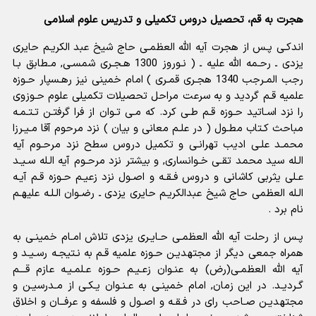
هجرت به قم، تحصیل دروس تکمیلی و تدریس علوم اسلامی
اندکـى پـس از هجرت آیه الله العظمـى حاج شیخ عبد الکریـم حایرى
یزدى ـ رحـمه الله علیه ـ ( نـوروز 1300 هـجـرى شمسـى, مـطابق بـا
رجب المـرجب 1340 هجـرى قمـرى ) امام خمینى نیز رهـسپار حـوزه
علمیه قـم گردید و به سرعت مراحل تحصیلات تکمیلى علوم حـوزوى
را نزد اسـاتید حـوزه قـم طـى کرد. که مـى تـوان از فرا گرفتـن تـتـمـه
مباحث کـتاب مطـول ( در علـم معانى و بیان ) نزد مرحوم آقا مـیـرزا
محمـد علـى ادیب تهرانـى و تکمیل دروس سطح نزد مرحـوم آیه
الـله سید محمد تقـى خـوانسارى, و بیشتر نزد مرحـوم آیه الـله سـیـد
عـلى یثربى کاشانى و دروس فـقـه و اصـول نزد زعیـم حـوزه قـم آیـه
الـله العظمى حاج شیخ عبدالکریـم حایرى یزدى ـ رضـوان الـلـه علیهـم
نام برد .
پـس از رحلت آیه الله العظمـى حـایـرى یزدى تلاش امـام خمینـى به
همراه جمعى دیگر از مجتهدیـن حـوزه علمیه قـم به نـتیجـه رسـیـد و
آیه الله العظمـى(رض) به عنـوان زعـیـم حـوزه عـلمـیـه عازم قـــم
گـردیـد. در این زمان, امام خمینـى به عـنـوان یـکـى از مـدرسیـن و
مجتهدیـن صـاحب راى در فـقـه و اصـول و فلسفه و عرفــان و اخلاق