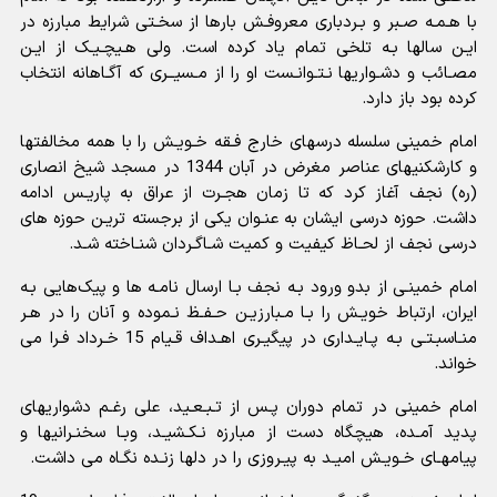
با هـمـه صـبر و بـردبارى معروفـش بارها از سخـتى شرایط مبارزه در
ایـن سالها بـه تلخى تمام یاد کرده است. ولى هـیچـیـک از ایـن
مصـائب و دشـواریها نـتـوانـست او را از مـسیــرى که آگـاهانه انتخاب
کرده بود باز دارد.
امام خمینى سلسله درسهاى خارج فـقه خـویـش را با همه مخالفتها
و کارشکنیهاى عناصر مغرض در آبان 1344 در مسجد شیخ انصارى
(ره) نجف آغاز کرد که تا زمان هجـرت از عراق به پاریـس ادامه
داشت. حوزه درسى ایشان به عنـوان یکى از برجسته تریـن حوزه هاى
درسى نجف از لحـاظ کیفیت و کمیت شـاگـردان شنـاخته شـد.
امام خمینـى از بدو ورود بـه نجف بـا ارسال نامـه ها و پیک‌هایى بـه
ایران، ارتباط خویـش را بـا مـبارزیـن حـفـظ نـموده و آنان را در هـر
منـاسبـتـى بـه پـایـدارى در پیگیـرى اهـداف قـیام 15 خـرداد فـرا مى
خواند.
امام خمینى در تمام دوران پـس از تـبـعـید، علی رغـم دشواریهاى
پدید آمـده، هیچگاه دست از مبارزه نـکـشیـد، وبـا سخنـرانیها و
پیامهـاى خـویـش امیـد به پیـروزى را در دلها زنـده نگـاه مى داشت.