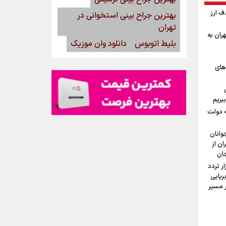
ف ارز
بهترین جراح بینی استخوانی در
تهران
ران به
بلیط اتوبوس
دانلود وان موزیک
‌های
بریم
ه دولت
وانان
ان از
جان
ستان: دو میلیون و ۱۷۰ هزار تردد
رپایی
۱۰۰ موکب در مسیر