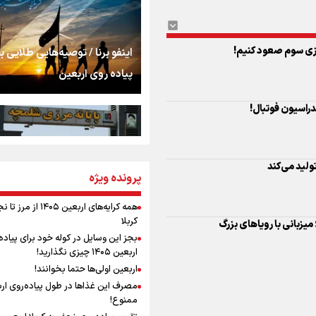
اشک
جمله‌ای که بغض چها
اینفو برنا / توصیه‌هایی طلایی ب
را شکست؛ «آهای مردم، 
پیاده روی اربعین
ولید می‌کند
تهران رفتند»
سه حسرتی که به دلم 
مومنِ مقتدرِ مظلوم
پرونده ویژه
اینفو برنا / جدول کامل فاصله م
شلمچه تا شهرهای زیارتی عراق
همه کرایه‌های اربعین ۱۴۰۵ از 
کربلا
نگاه تمدنی رهبر شهید
بجز این وسایل در کوله خود برای پیاده
فضای مجازی
اربعین ۱۴۰۵ چیزی نگذارید!
اربعین اولی‌ها حتما بخوانند!
مصرف این غذاها در طول پیاده‌روی ار
رابطه کارگر و کارفرما د
ممنوع!
اینفو برنا/ میزان مالیات بر ارزش
اندیشه رهبر شهید: از 