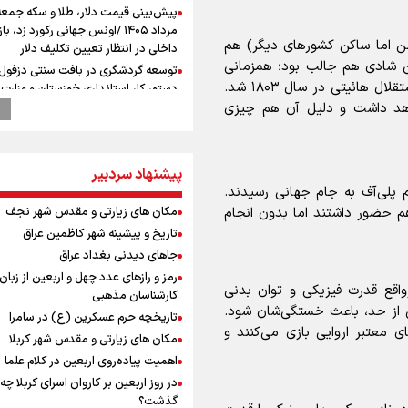
مرداد ۱۴۰۵ /اونس جهانی رکورد زد، باز
طن اما ساکن کشورهای دیگر) هم
داخلی در انتظار تعیین تکلیف دلار
ن شادی هم جالب بود؛ همزمانی
توسعه گردشگری در بافت سنتی دزفول 
صعود به جام جهانی با تاریخ جنگ ورتریز که باعث استقلال هائیتی در سال ۱۸۰۳ شد.
دستور کار استانداری خوزستان و وزارت 
فرهنگی
خواهد داشت و دلیل آن هم چیزی
کانادا دو مظنون تیراندازی در نزدیکی
کنسولگری آمریکا را بازداشت کرد
ترامپ انگشت تهدید را به سمت سوئ
پیشنهاد سردبیر
گرفت؛ اقتصادتان را به هم می‌ریزم
 پلی‌آف به جام جهانی رسیدند.
پالایشگاه نفت اسلواکی منفجر شد
مکان های زیارتی و مقدس شهر نجف
هم حضور داشتند اما بدون انجام
نصیری: امیدوارم با خوشرنگ‌ترین مدال‌
تاریخ و پیشینه شهر کاظمین عراق
ایران برگردیم/ حضور شهاب حسینی در ا
جاهای دیدنی بغداد عراق
تیم انگیزه می‌دهد/ امیدوارم پرسپولی
رمز و رازهای عدد چهل و اربعین از زبان
فصل موفقی داشته باشد
اقع قدرت فیزیکی و توان بدنی
کارشناسان مذهبی
میان صعود و سقوط
ش از حد، باعث خستگی‌شان شود.
تاریخچه حرم عسکرین (ع) در سامرا
از گوشت ۴ هزار تومانی تا بازار میلیون
ی معتبر اروایی بازی می‌کنند و
مکان های زیارتی و مقدس شهر کربلا
افت ۳۰ درصدی قیمت دام، گوشت ارز
اهمیت پیاده‌روی اربعین در کلام علما
نمی‌شود
در روز اربعین بر کاروان اسرای کربلا چه
وزیر ورزش و جوانان ایران از مرکز ملی
گذشت؟
جمهوری آذربایجان بازدید کرد