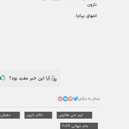
نازون
انتهای پیام/
آیا این خبر مفید بود؟
ارسال به دیگران
تیم ملی هائیتی
داکنز نازون
معرفی 
جام جهانی ۲۰۲۶
عناوین مرتبط
سرمربی هائیتی: شاید در دقایق پایانی ب