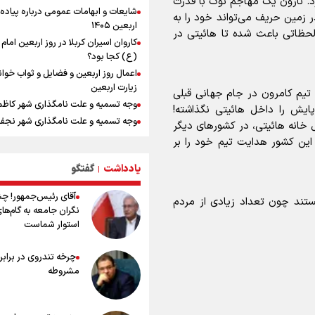
ربه بین‌المللی دارد. نازون یک مهاجم نوک با قدرت
شایعات و ابهامات عمومی درباره پیاده
افزایش تعداد قربانیان تیراندازی در م
ر زمین حریف می‌تواند خود را به
اربعین ۱۴۰۵
تایلندی
ظاتی باعث شده تا هائیتی در
کاروان اسیران کربلا در روز اربعین اما
بازدید وزیر ورزش ایران از مجموعه ملی
(ع) کجا بود؟
تیراندازی باکو یکی از مجهزترین مراکز
اعمال روز اربعین و فضایل و ثواب خوا
تیراندازی منطقه
زیارت اربعین
دانیال شه‌بخش: اردوی ازبکستان کیفی
ر شدن در تیم کامرون در جام جهانی قبلی
وجه تسمیه و علت نامگذاری شهر کاظ
تیم ملی را بالا برد/ برای مدال ناگویا با
پایش را داخل هائیتی نگذاشته!
قهرمانان جهان و المپیک را شکست ده
وجه تسمیه و علت نامگذاری شهر نجف
 خانه هائیتی، در کشورهای دیگر
موسی جنپو، بازیکن فصل گذشته استقل
راهنمای کامل درباره مسیر پیاده روی ا
 این کشور هدایت تیم خود را بر
پانتولیکوس یونان پیوست
از طریق العلماء
ادعای ترامپ: جنگ بزودی پایان می‌یاب
یادداشت
گفتگو
وجه تسمیه و علت نامگذاری شهر سامر
|
تامین برخی مهمات «محدودتر» شده
وجه تسمیه و علت نامگذاری شهر کربلا
آقای رئیس‌جمهور! چ
ورزشکاران سنگنوردی
تند چون تعداد زیادی از مردم
بهترین موکب‌های ایرانی در پیاده روی 
نگران جامعه به گام‌ها
۱۴۰۵
استوار شماست
کیلوگرم : امیدوارم با خوشرنگ‌ترین مدال
توصیه هایی مهم برای پیچ خوردگی پا د
ایران برگردیم
پیاده روی اربعین
چرخه تندروی در برابر 
خطرات پیاده روی اربعین/ ۷ را
مشروطه
سفری ایمن و معنوی
۲۰ نکته دوستانه درباره پیاده روی اربع
عراقی ها