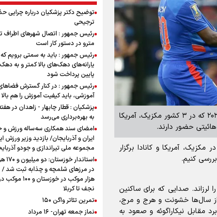
توضیح دکتر پزشکیان درباره چرایی حذ
ترجیحی
رئیس جمهور : اتصال شهرهای اطراف ته
مترو در دستور کار است
رئیس جمهور : باید به سمتی برویم که
یارانه‌های دهک‌های بالا کمتر و به دهک
پایین پرداخت شود
رئیس جمهور : در کنار گسترش فضاهای
آموزشی، باید کیفیت آموزش را هم بالا ب
پزشکیان : قطار چابهار - زاهدان در هفت
برنا - گروه ورزشی: در گروه سوم مسابقات جام جهانی ۲۰۲۶ که در ۳ کشور مکزیک، آمریکا
به بهره‌برداری می‌رسد
امضای سند همکاری سه‌ساله ورزش و ج
ایران و آذربایجان/ بازدید وزیر ورزش ایر
رنا، در آستانه برگزاری جام جهانی ۲۰۲۶ که در مکزیک، آمریکا و کانادا برگزار
مجموعه ملی تیراندازی و جودو آذربای
ررسی کنیم.
استاندار خوز
در مرزهای شلمچه و چذابه ثبت شد / ب
هزار موکب در خوزستان و 
س ایر را لرزاند. صدایی که برای ساکنین
نجف تا کربلا
 از سال‌ها خشونت و هرج و مرج،
تمرین تئاتر واگن ۱۵۰
د مقابل نیکاراگوئه و صعود به
نماز جمعه تهران- ۱۶ مرداد