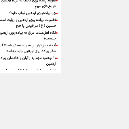
به زوجیت
افزوده چقدر است؟
تاریخ‌های مهم
چرا پیاده‌روی اربعین ثواب دارد؟
فضیلت پیاده روی اربعین و زیارت امام
حسین (ع) در قیاس با حج
نگاه اهل‌سنت عراق به پیاده‌روی اربعی
اینفوبرنا/ سقف معافیت مالیاتی
چیست؟
آنچه که زائران ار
حقوق کارکنان دولت و بازنشست
سفر پیاده روی اربعین باید بدانند
در بودجه ۱۴۰۵ چقدر است؟
۱۰ توصیه مهم به زائران و خادمان پیاد
اربعین
۱۳ توصیه امام صادق (ع) برای پیاده‌ر
اربعین
۲۰ توصیه کاربردی برای شرکت در پیاد
اینفوبرنا/ حداقل حقوق
اربعین ۱۴۰۵
پاسخ به سه‌ شبهه درباره پیاده‌روی ارب
بازنشستگان کشوری و لشکری د
آب و هوا
|
اوقات شرعی
|
نظرسنجی
لایحه بودجه سال ۱۴۰۵ چقدر است؟