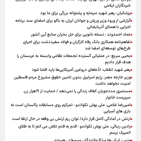
خبرنگاران ایلامی
پزشکیان: رهبر شهید سرمایه و پشتوانه بزرگی برای ما بود
گزارشی از ورود وزیر ورزش و جوانان ایران به باکو برای امضای سند برنامه
اجرایی با همتای آذربایجانی
عماد احمدوند : نسخه نانویی برای حل بحران منابع آبی کشور
تفاهم‌نامه همکاری بانک رفاه کارگران و فولاد سفیددشت برای اجرای
طرح‌های توسعه‌ای امضا شد
یحیی سریع: در عملیاتی گسترده تجمعات نظامی وابسته به عربستان را
هدف قرار دادیم
رهبر شهید انقلاب: ادّعاهای دروغین آمریکایی‌ها باید افشا شود
وزیر خارجه مصر: رژیم اسراییل بدون تامین حقوق مشروع مردم فلسطین
امنیت نخواهد داشت
مستمری مددجویان کفاف زندگی را نمی‌دهد / حمایت از ۱۹هزار زن‌
سرپرست خانوار
امیررضا غلامی، ملی پوش تکواندو : تمرکزم روی مسابقات پاکستان است نه
بازی های آسیایی
ارتش در آمادگی کامل قرار دارد/ توان رزم ارتش بی وقفه در حال ارتقا است
رادین زینالی، ملی پوش تکواندو : قدم به قدم تلاش می کنم تا به طلای
المپیک برسم
ونس: ایرانی‌ها مذاکره‌کنندگان سرسختی هستند