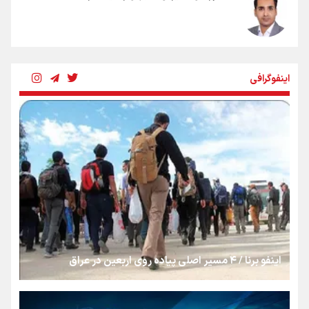
شکستگیِ بزرگ؛ روایتِ یک استخوان، یک نسل، یک توهم!
اینفوگرافی
رسانه ملی و حق مردم برای شنیدن صدای رئیس‌جمهوری
روایت ایران از کنار مردم
از طلوع خیابان‌ها تا غروب اشک
اینفو برنا / ۴ مسیر اصلی پیاده روی اربعین در عراق
جمله‌ای که بغض چهارماهه را شکست؛ «آهای مردم، آقا از
تهران رفتند»