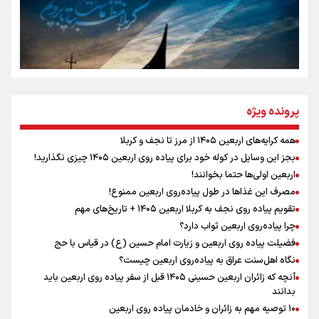
سه حسرتی که به دلم ماند
مومنِ مقتدرِ مظلوم
پرونده ویژه
همه کرایه‌های اربعین ۱۴۰۵ از مرز تا نجف و کربلا
اینفو برنا / توصیه‌هایی طلایی برای پیاده روی اربعین
بجز این وسایل در کوله خود برای پیاده روی اربعین ۱۴۰۵ چیزی نگذارید!
نگاه تمدنی رهبر شهید به فضای مجازی
اربعین اولی‌ها حتما بخوانند!
مصرف این غذاها در طول پیاده‌روی اربعین ممنوع!
تقویم پیاده روی نجف به کربلا اربعین ۱۴۰۵ + تاریخ‌های مهم
چرا پیاده‌روی اربعین ثواب دارد؟
رابطه کارگر و کارفرما در اندیشه رهبر شهید: از تضاد به
زوجیت
فضیلت پیاده روی اربعین و زیارت امام حسین (ع) در قیاس با حج
نگاه اهل‌سنت عراق به پیاده‌روی اربعین چیست؟
آنچه که زائران اربعین حسینی ۱۴۰۵ قبل از سفر پیاده روی اربعین باید
بدانند
۱۰ توصیه مهم به زائران و خادمان پیاده روی اربعین