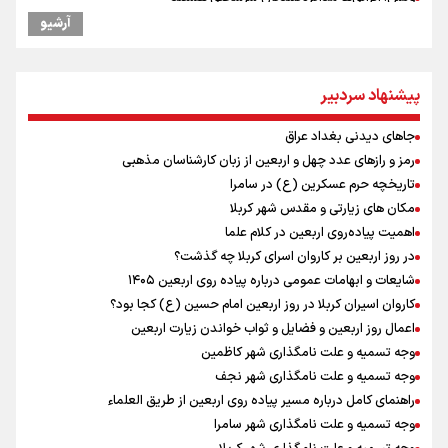
جابجایی مرکز ثقل اقتصاد جهان انجام شد/ فرصت طلایی برای اقتصاد
آرشیو
ایران +نمودار
شنیده شدن صدای ۲ انفجار در یک نفتکش در حال عبور از تنگه هرمز
اردوی تیم ملی تکواندو
پیشنهاد سردبیر
پالایشگاه بزرگ نفت روسیه هدف حمله قرار گرفت
جاهای دیدنی بغداد عراق
دوچرخه‌سواری در کوهستان؛ جذاب اما بسیار خطرناک
رمز و رازهای عدد چهل و اربعین از زبان کارشناسان مذهبی
تاریخچه حرم عسکرین (ع) در سامرا
تاریخچه حرم عسکرین (ع) در سامرا
مهدی حاجی ‌موسایی، ملی‌پوش تکواندوی ایران : با تصمیم فدراسیون در
وزن جدیدی در مسابقات حاضر می شوم
مکان های زیارتی و مقدس شهر کربلا
ماهواره‌‌ها خسارت انفجار جبل‌علی امارت را لو دادند
اهمیت پیاده‌روی اربعین در کلام علما
مسعود حجی زواره، مربی تیم ملی تکواندو : تیم جوان و آینده داری را در
در روز اربعین بر کاروان اسرای کربلا چه گذشت؟
اختیار داریم
شایعات و ابهامات عمومی درباره پیاده روی اربعین ۱۴۰۵
پیام خانلرخانی، سرمربی تیم ملی تکواندو : به‌دلیل تحریم‌ها تهیه تجهیزات
کاروان اسیران کربلا در روز اربعین امام حسین (ع) کجا بود؟
الکترونیکی مورد نیاز تکواندو بسیار دشوار است
اعمال روز اربعین و فضایل و ثواب خواندن زیارت اربعین
وجه تسمیه و علت نامگذاری شهر کاظمین
وجه تسمیه و علت نامگذاری شهر نجف
راهنمای کامل درباره مسیر پیاده روی اربعین از طریق العلماء
وجه تسمیه و علت نامگذاری شهر سامرا