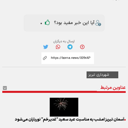
آیا این خبر مفید بود؟
0
ارسال به دیگران
شهرداری تبریز
عناوین مرتبط
آسمان تبریز امشب به مناسبت عید سعید "غدیرخم" نورباران می‌شود