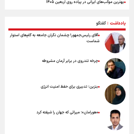
بهترین موکب‌های ایرانی در پیاده روی اربعین ۱۴۰۵
توصیه هایی مهم برای پیچ خوردگی پا در پیاده روی اربعین
خطرات پیاده روی اربعین/ ۷ راهنمایی برای سفری ایمن و معنوی
یادداشت
گفتگو
۲۰ نکته دوستانه درباره پیاده روی اربعین و عراقی ها
|
آقای رئیس‌جمهور! چشمان نگران جامعه به گام‌های استوار
شماست
چرخه تندروی در برابر آرمان مشروطه
بنزین؛ تدبیری برای حفظ امنیت انرژی
«هورامان»؛ میراثی که جهان را شیفته کرد