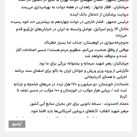
پزشکیان : قطار چابهار - زاهدان در هفته دولت به بهره‌برداری می‌رسد
روایت پزشکیان از انحلال بانک آینده
رئیس جمهور : فشار خارجی در دولت چهاردهم به بیشترین حد خود رسیده
کانال ۱۴ رژیم اسرائیل: عوامل وابسته به ایران در خیابان‌های تل‌آویو قدم
می‌زنند
دوچرخه‌سواری در کوهستان؛ جذاب اما بسیار خطرناک
وقتی از وفاق صحبت می‌کنم، منظورم مردم هستند/ مسیر اصلاحات آغاز
شده و متوقف نخواهد شد
پزشکیان: رهبر شهید سرمایه و پشتوانه بزرگی برای ما بود
گزارشی از ورود وزیر ورزش و جوانان ایران به باکو برای امضای سند برنامه
اجرایی با همتای آذربایجانی
استاندار خوزستان: دو میلیون و ۱۷۰ هزار تردد در مرزهای شلمچه و چذابه
ثبت شد / برپایی هزار موکب در خوزستان و ۱۰۰ موکب در مسیر نجف تا
کربلا
عماد احمدوند : نسخه نانویی برای حل بحران منابع آبی کشور
رهبر شهید انقلاب: ادّعاهای دروغین آمریکایی‌ها باید افشا شود
یحیی سریع: در عملیاتی گسترده تجمعات نظامی وابسته به عربستان را
آرشیو
هدف قرار دادیم
جابجایی مرکز ثقل اقتصاد جهان انجام شد/ فرصت طلایی برای اقتصاد