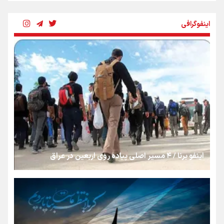
شکستگیِ بزرگ؛ روایتِ یک استخوان، یک نسل، یک توهم!
اینفوگرافی
رسانه ملی و حق مردم برای شنیدن صدای رئیس‌جمهوری
روایت ایران از کنار مردم
از طلوع خیابان‌ها تا غروب اشک
اینفو برنا / ۴ مسیر اصلی پیاده روی اربعین در عراق
جمله‌ای که بغض چهارماهه را شکست؛ «آهای مردم، آقا از
تهران رفتند»
سه حسرتی که به دلم ماند