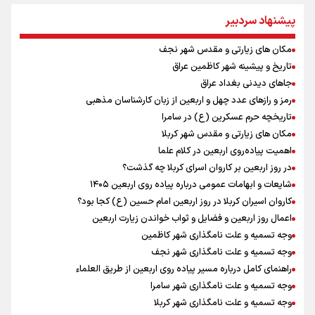
ایران +نمودار
پیشنهاد سردبیر
امیررضا غلامی، ملی پوش تکواندو : تمرکزم روی مسابقات پاکستان است نه
بازی های آسیایی
مکان های زیارتی و مقدس شهر نجف
کانادا دو مظنون تیراندازی در نزدیکی کنسولگری آمریکا را بازداشت کرد
تاریخ و پیشینه شهر کاظمین عراق
نصیری: امیدوارم با خوشرنگ‌ترین مدال‌ها به ایران برگردیم/ حضور شهاب
حسینی در اردو به تیم انگیزه می‌دهد/ امیدوارم پرسپولیس فصل موفقی
جاهای دیدنی بغداد عراق
داشته باشد
رمز و رازهای عدد چهل و اربعین از زبان کارشناسان مذهبی
رادین زینالی، ملی پوش تکواندو : قدم به قدم تلاش می کنم تا به طلای
تاریخچه حرم عسکرین (ع) در سامرا
المپیک برسم
مکان های زیارتی و مقدس شهر کربلا
دانیال شه‌بخش: اردوی ازبکستان کیفیت فنی تیم ملی را بالا برد/ برای
اهمیت پیاده‌روی اربعین در کلام علما
مدال ناگویا باید قهرمانان جهان و المپیک را شکست دهیم
در روز اربعین بر کاروان اسرای کربلا چه گذشت؟
اردوی تیم ملی تکواندو
شایعات و ابهامات عمومی درباره پیاده روی اربعین ۱۴۰۵
توافق دنیامالی و همتای آذربایجانی برای گسترش همکاری‌های ورزش و
کاروان اسیران کربلا در روز اربعین امام حسین (ع) کجا بود؟
جوانان ایران و جمهوری آذربایجان/ امضای سند همکاری سه‌ساله فصل
اعمال روز اربعین و فضایل و ثواب خواندن زیارت اربعین
تازه‌ای در روابط ورزشی دو کشور
وجه تسمیه و علت نامگذاری شهر کاظمین
وجه تسمیه و علت نامگذاری شهر نجف
راهنمای کامل درباره مسیر پیاده روی اربعین از طریق العلماء
وجه تسمیه و علت نامگذاری شهر سامرا
وجه تسمیه و علت نامگذاری شهر کربلا