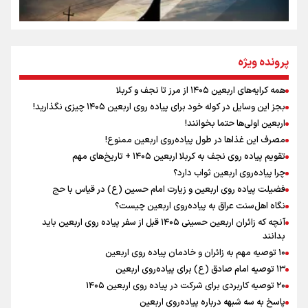
مومنِ مقتدرِ مظلوم
پرونده ویژه
همه کرایه‌های اربعین ۱۴۰۵ از مرز تا نجف و کربلا
اینفو برنا / توصیه‌هایی طلایی برای پیاده روی اربعین
بجز این وسایل در کوله خود برای پیاده روی اربعین ۱۴۰۵ چیزی نگذارید!
نگاه تمدنی رهبر شهید به فضای مجازی
اربعین اولی‌ها حتما بخوانند!
مصرف این غذاها در طول پیاده‌روی اربعین ممنوع!
تقویم پیاده روی نجف به کربلا اربعین ۱۴۰۵ + تاریخ‌های مهم
چرا پیاده‌روی اربعین ثواب دارد؟
رابطه کارگر و کارفرما در اندیشه رهبر شهید: از تضاد به
زوجیت
فضیلت پیاده روی اربعین و زیارت امام حسین (ع) در قیاس با حج
نگاه اهل‌سنت عراق به پیاده‌روی اربعین چیست؟
آنچه که زائران اربعین حسینی ۱۴۰۵ قبل از سفر پیاده روی اربعین باید
بدانند
۱۰ توصیه مهم به زائران و خادمان پیاده روی اربعین
اینفو برنا / جدول کامل فاصله مرز شلمچه تا شهرهای زیارتی
۱۳ توصیه امام صادق (ع) برای پیاده‌روی اربعین
۲۰ توصیه کاربردی برای شرکت در پیاده روی اربعین ۱۴۰۵
عراق
پاسخ به سه‌ شبهه درباره پیاده‌روی اربعین