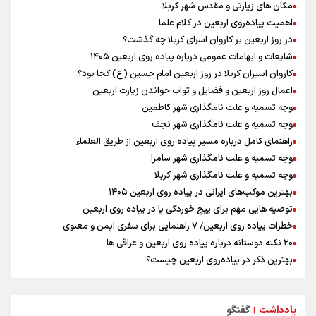
مکان های زیارتی و مقدس شهر کربلا
زائران اربعین حسینی در مرز تمرچین
اهمیت پیاده‌روی اربعین در کلام علما
ایران آقای بلامنازع تنگه هرمز
در روز اربعین بر کاروان اسرای کربلا چه گذشت؟
وزیر خارجه مصر: رژیم اسراییل بدون تامین حقوق مشروع مردم فلسطین
شایعات و ابهامات عمومی درباره پیاده روی اربعین ۱۴۰۵
امنیت نخواهد داشت
کاروان اسیران کربلا در روز اربعین امام حسین (ع) کجا بود؟
تصاویری از آتش زدن درختان زیتون فلسطینیان به دست صهیونیستها
اعمال روز اربعین و فضایل و ثواب خواندن زیارت اربعین
وجه تسمیه و علت نامگذاری شهر کاظمین
وجه تسمیه و علت نامگذاری شهر نجف
راهنمای کامل درباره مسیر پیاده روی اربعین از طریق العلماء
وجه تسمیه و علت نامگذاری شهر سامرا
وجه تسمیه و علت نامگذاری شهر کربلا
بهترین موکب‌های ایرانی در پیاده روی اربعین ۱۴۰۵
توصیه هایی مهم برای پیچ خوردگی پا در پیاده روی اربعین
خطرات پیاده روی اربعین/ ۷ راهنمایی برای سفری ایمن و معنوی
۲۰ نکته دوستانه درباره پیاده روی اربعین و عراقی ها
بهترین ذکر در پیاده‌روی اربعین چیست؟
۸۰ توصیه کاربردی برای ۸۰ کیلومتر پیاده روی اربعین
توصیه های کاربردی برای زائران در پیاده روی اربعین
یادداشت
گفتگو
نکاتی مهم برای حفظ سلامت در پیاده روی اربعین
|