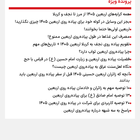
پرونده ویژه
همه کرایه‌های اربعین ۱۴۰۵ از مرز تا نجف و کربلا
اینفو برنا / توصیه‌هایی طلایی برای پیاده روی اربعین
بجز این وسایل در کوله خود برای پیاده روی اربعین ۱۴۰۵ چیزی نگذارید!
رابطه کارگر و کارفرما در اندیشه رهبر شهید: از تضاد به
اربعین اولی‌ها حتما بخوانند!
زوجیت
مصرف این غذاها در طول پیاده‌روی اربعین ممنوع!
تقویم پیاده روی نجف به کربلا اربعین ۱۴۰۵ + تاریخ‌های مهم
چرا پیاده‌روی اربعین ثواب دارد؟
اقتدار علمی و استقلال ملی؛ میراث رهبر شهید که با خون
ماندگار شد
فضیلت پیاده روی اربعین و زیارت امام حسین (ع) در قیاس با حج
نگاه اهل‌سنت عراق به پیاده‌روی اربعین چیست؟
آنچه که زائران اربعین حسینی ۱۴۰۵ قبل از سفر پیاده روی اربعین باید
بدانند
۱۰ توصیه مهم به زائران و خادمان پیاده روی اربعین
اینفو برنا / جدول کامل فاصله مرز شلمچه تا شهرهای زیارتی
۱۳ توصیه امام صادق (ع) برای پیاده‌روی اربعین
۲۰ توصیه کاربردی برای شرکت در پیاده روی اربعین ۱۴۰۵
عراق
پاسخ به سه‌ شبهه درباره پیاده‌روی اربعین
تماس با ما
|
درباره ما
|
پیوندها
|
آرشیو
|
عضویت در خبرنامه
|
آب و هوا
|