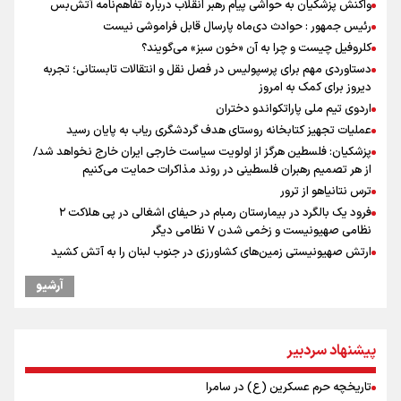
واکنش پزشکیان به حواشی پیام رهبر انقلاب درباره تفاهم‌نامه آتش‌بس
رئیس جمهور : حوادث دی‌ماه پارسال قابل فراموشی نیست
کلروفیل چیست و چرا به آن «خون سبز» می‌گویند؟
دستاوردی مهم برای پرسپولیس در فصل نقل و انتقالات تابستانی؛ تجربه
دیروز برای کمک به امروز
اردوی تیم ملی پاراتکواندو دختران
عملیات تجهیز کتابخانه روستای هدف گردشگری ریاب به پایان رسید
پزشکیان: فلسطین هرگز از اولویت سیاست خارجی ایران خارج نخواهد شد/
از هر تصمیم رهبران فلسطینی در روند مذاکرات حمایت می‌کنیم
ترس نتانیاهو از ترور
فرود یک بالگرد در بیمارستان رمبام در حیفای اشغالی در پی هلاکت ۲
نظامی صهیونیست و زخمی شدن ۷ نظامی دیگر
ارتش صهیونیستی زمین‌های کشاورزی در جنوب لبنان را به آتش کشید
پزشکیان: سخت‌ترین شرایط ممکن پس از انقلاب را تجربه میکنیم/ اگر تا
آرشیو
امروز مانده‌ایم بخاطر همه‌ مردم نجیب ایران بوده است/ رهبر شهید مثل
کوه پشتیبان و حامی دولت بود
راویان عشق در مرز مهران؛ روایت حماسه‌ رسانه‌ای اربعین از قاب دوربین
خبرنگاران ایلامی
پیشنهاد سردبیر
بازگشت روان دو میلیون و هشتصد هزار زائر اربعین از مرزهای شش‌گانه
تاریخچه حرم عسکرین (ع) در سامرا
چه کسی باید قیمت‌ها را تعیین کند؟