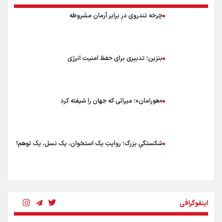
چرخه تندروی در برابر آرمان مشروطه
بنزین؛ تدبیری برای حفظ امنیت انرژی
«هورامان»؛ میراثی که جهان را شیفته کرد
شکستگیِ بزرگ؛ روایتِ یک استخوان، یک نسل، یک توهم!
رسانه ملی و حق مردم برای شنیدن صدای رئیس‌جمهوری
اینفوگرافی