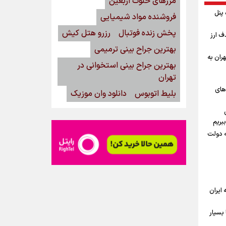
مرزهای خلوت اربعین
گاه پنل
فروشنده مواد شیمیایی
پخش زنده فوتبال
رزرو هتل کیش
ف ارز
بهترین جراح بینی ترمیمی
ران به
بهترین جراح بینی استخوانی در
تهران
‌های
بلیط اتوبوس
دانلود وان موزیک
بریم
ه دولت
ه ایران
بسیار