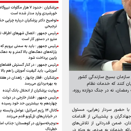
پزشکیان : حدود ۷ هزار مگاوات نیرو
خورشیدی وارد مدار شده است
توضیح دکتر پزشکیان درباره چرایی حذ
ترجیحی
رئیس جمهور : اتصال شهرهای اطراف ته
مترو در دستور کار است
رئیس جمهور : باید به سمتی برویم که
یارانه‌های دهک‌های بالا کمتر و به دهک
پایین پرداخت شود
رئیس جمهور : در کنار گسترش فضاهای
آموزشی، باید کیفیت آموزش را هم بالا ب
ئول سازمان بسیج سازندگی کشور
پزشکیان : قطار چابهار - زاهدان در هفت
یان کنند که خدمات نظام
به بهره‌برداری می‌رسد
رمضان، نه در جنگ دوازده روزه،
روایت پزشکیان از انحلال بانک آینده
رئیس جمهور : فشار خارجی در دولت
چهاردهم به بیشترین حد خود رسیده
ی با حضور سردار زهرایی، مسئول
کانال ۱۴ رژیم اسرائیل: عوامل وابسته ب
ادگران و پشتیبانی از اقدامات
در خیابان‌های تل‌آویو قدم می‌زنند
ستان، ضمن قدردانی از تلاش‌های
دوچرخه‌سواری در کوهستان؛ جذاب اما 
خطرناک
ائه خدمات به مردم، به ویژه در