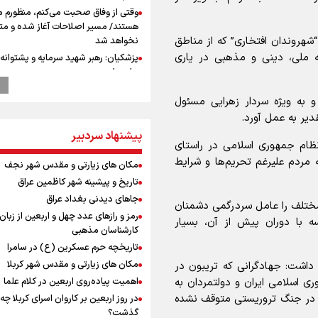
وقتی از وفاق صحبت می‌کنم، منظورم م
هستند/ مسیر اصلاحات آغاز شده و م
 “شهروندان افتخاری” که از مناطق
نخواهد شد
فه ملی، دینی و مذهبی در یاری
پزشکیان: رهبر شهید سرمایه و پشتوانه 
برای ما بود
استاندار خوز
و به ویژه سردار زهرایی مسئول
در مرزهای شلمچه و چذابه ثبت شد / ب
یر به عمل آورد.
هزار موکب در خوزستان و 
نجف تا کربلا
پیشنهاد سردبیر
نظام جمهوری اسلامی در راستای
گزارشی از ورود وزیر ورزش و جوانان ایرا
 مردم علیرغم تحریم‌ها و شرایط
باکو برای امضای سند برنامه اجرایی با
مکان های زیارتی و مقدس شهر نجف
آذربایجانی
تاریخ و پیشینه شهر کاظمین عراق
رهبر شهید انقلاب: ادّعاهای دروغین
جاهای دیدنی بغداد عراق
ختلف را عامل سردرگمی دشمنان
آمریکایی‌ها باید افشا شود
رمز و رازهای عدد چهل و اربعین از زبان
 با دوران پیش از آن، بسیار
عماد احمدوند : نسخه نانویی برای حل
کارشناسان مذهبی
بحران منابع آبی کشور
تاریخچه حرم عسکرین (ع) در سامرا
جابجایی مرکز ثقل اقتصاد جهان انجام
مکان های زیارتی و مقدس شهر کربلا
ن داشت: جهادگرانی که تریبون در
فرصت طلایی برای اقتصاد ایران +نمود
اهمیت پیاده‌روی اربعین در کلام علما
ی اسلامی ایران و دولتمردان به
یحیی سریع: در عملیاتی گسترده تجم
ه در جنگ تروریستی متوقف نشده
در روز اربعین بر کاروان اسرای کربلا چه
نظامی وابسته به عربستان را هدف قرار
گذشت؟