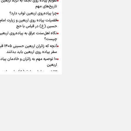
به زوجیت
افزوده چقدر است؟
تاریخ‌های مهم
چرا پیاده‌روی اربعین ثواب دارد؟
فضیلت پیاده روی اربعین و زیارت امام
حسین (ع) در قیاس با حج
نگاه اهل‌سنت عراق به پیاده‌روی اربعی
اینفوبرنا/ سقف معافیت مالیاتی
چیست؟
آنچه که زائران ار
حقوق کارکنان دولت و بازنشست
سفر پیاده روی اربعین باید بدانند
در بودجه ۱۴۰۵ چقدر است؟
۱۰ توصیه مهم به زائران و خادمان پیاد
اربعین
۱۳ توصیه امام صادق (ع) برای پیاده‌ر
اربعین
۲۰ توصیه کاربردی برای شرکت در پیاد
اینفوبرنا/ حداقل حقوق
اربعین ۱۴۰۵
پاسخ به سه‌ شبهه درباره پیاده‌روی ارب
بازنشستگان کشوری و لشکری د
آب و هوا
|
اوقات شرعی
|
نظرسنجی
لایحه بودجه سال ۱۴۰۵ چقدر است؟