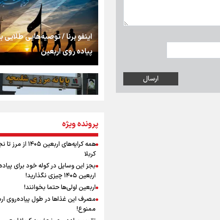
اشک
جمله‌ای که بغض چها
اینفو برنا / توصیه‌هایی طلایی ب
را شکست؛ «آهای مردم، 
پیاده روی اربعین
تهران رفتند»
سه حسرتی که به دلم 
مومنِ مقتدرِ مظلوم
پرونده ویژه
اینفو برنا / جدول کامل فاصله م
شلمچه تا شهرهای زیارتی عراق
همه کرایه‌های اربعین ۱۴۰۵ از 
کربلا
نگاه تمدنی رهبر شهید
بجز این وسایل در کوله خود برای پیاده
فضای مجازی
اربعین ۱۴۰۵ چیزی نگذارید!
اربعین اولی‌ها حتما بخوانند!
مصرف این غذاها در طول پیاده‌روی ار
رابطه کارگر و کارفرما د
ممنوع!
اینفو برنا/ میزان مالیات بر ارزش
اندیشه رهبر شهید: از 