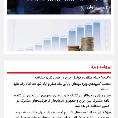
ورزش بانوان
رسانه ملی و حق مردم برای شنیدن صدای رئیس‌جمهوری
روایت ایران از کنار مردم
از طلوع خیابان‌ها تا غروب اشک
پرونده ویژه
"ثبات" حلقه مفقوده فوتبال ایران در فصل نقل‌وانتقالات
اینفو برنا/ میزان مالیات بر ارزش افزوده چقدر است؟
نصب کتیبه‌های ویژه روزهای پایانی ماه صفر و ایام شهادت امام رضا علیه
جمله‌ای که بغض چهارماهه را شکست؛ «آهای مردم، آقا از
السلام
تهران رفتند»
وزیر ورزش و جوانان در گفتگو با رسانه‌های جمهوری آذربایجان: در تفاهم
نامه مشترک بین ایران و جمهوری آذربایجان از ظرفیت‌های مشترک دو
کشور استفاده خواهد شد
سه حسرتی که به دلم ماند
پزشکیان: مذاکره به معنای تسلیم نیست/ دولت برای خدمت به مردم
خواهد ایستاد/ هیچ اختلافی میان دولت و نیروهای مسلح وجود ندارد