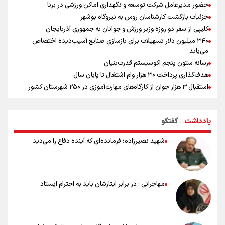
حضور مدیرعامل شرکت توسعه و نگهداری اماکن ورزشی در برنا
جزئیات بازگشت کارشناسان روس به نیروگاه بوشهر
کلیپی از سفر دو روزه وزیر ورزش و جوانان به جمهوری آذربایجان
۳۴۰ میلیون دلار تسهیلات برای بازسازی صنایع آسیب‌دیده اختصاص
می‌یابد
رسانه ستون پنجم اکوسیستم قدرت‌بنیان
هدف‌گذاری پرداخت ۳۰ هزار وام اشتغال تا پایان سال
استقبال ۳ هزار جوان از کارگاه‌های مهارت‌آموزی در ۲۵۰ شهرستان کشور
شوک بزرگ برای لیونل مسی!
سخنگوی سپاه: بازگشایی تنگۀ هرمز منوط به پذیرش شروط ایران از سوی
یادداشت
گفتگو
آمریکاست و ارتباطی به مذاکرات ایران و عمان ندارد
|
علت نامگذاری ۱۷ مرداد به عنوان روز خبرنگار چیست؟
شهید نصیرزاده؛ فرمانده‌ای که آینده دفاع را می‌دید
ورود مواد آلاینده به منابع آب از نگرانی‌های جدی دوران جنگ است/ خطر از
دست رفتن باروری خاک
مروری بر زندگینامه خبرنگار شهید «محمود صارمی»
۱۷ مرداد؛ روز خبرنگار
مهاجرانی : در برابر ایثارشان باید به احترام ایستاد
خانواده شهید لاریجانی: از اظهارات شتاب‌زده درباره چگونگی شهادت اجتناب
کنید