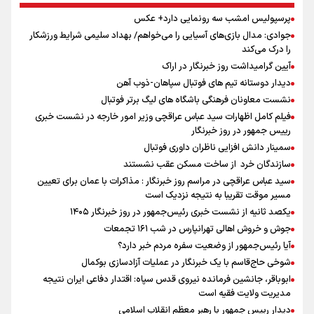
پرسپولیس امشب سه رونمایی دارد+ عکس
جوادی: مدال بازی‌های آسیایی را می‌خواهم/ بهداد سلیمی شرایط ورزشکار
را درک می‌کند
آیین گرامیداشت روز خبرنگار در اراک
دیدار دوستانه تیم های فوتبال سپاهان-ذوب آهن
نشست معاونان فرهنگی باشگاه های لیگ برتر فوتبال
فیلم کامل اظهارات سید عباس عراقچی وزیر امور خارجه در نشست خبری
رییس جمهور در روز خبرنگار
سمینار دانش افزایی ناظران داوری فوتبال
سازندگان خرد از ساخت مسکن عقب نشستند
سید عباس عراقچی در مراسم روز خبرنگار : مذاکرات با عمان برای تعیین
مسیر موقت تقریبا به نتیجه نزدیک است
یکصد ثانیه از نشست خبری رئیس‌جمهور در روز خبرنگار ۱۴۰۵
جوش و خروش اهالی تهرانپارس در شب ۱۶۱ تجمعات
آیا رئیس‌جمهور از وضعیت سفره مردم خبر دارد؟
شوخی حاج‌قاسم با یک خبرنگار در عملیات آزادسازی بوکمال
ابوباقر، جانشین فرمانده نیروی قدس سپاه: اقتدار دفاعی ایران نتیجه
مدیریت ولایت فقیه است
دیدار رییس جمهور با رهبر معظم انقلاب اسلامی