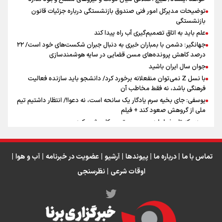
توضیحات مدیرکل امور فنی صندوق بازنشستگی درباره جزئیات قانون
بازنشستگی
علم باید به اتاق تصمیم‌گیری آب راه پیدا کند
جهانگیر: دشمن با بمباران خبری به دنبال جبران شکست‌های خود است/ ۲۲
درصد کاهش پرونده‌های مسن قضایی در سایه هوشمندسازی
اینفو برنا / ۴ مسیر اصلی پیاده روی اربعین در عراق
جوان سال ایران باشید
با نسل Z نمی‌توان منفعلانه برخورد کرد/ دانشجو باید سازنده فعالیت
فرهنگی باشد، نه فقط مخاطب آن
یوسفی: جای بخیه سرم یادگار یک سانحه است، نه دعوا!/ انتظار داشتیم تیم
ملی از گروهش صعود کند + فیلم
مردی که تاریخ را با دوربین و موتورسیکلت ثبت کرد
رابرت دنیرو: کشور من دیگر دوست‌داشتنی نیست
دبیر فدراسیون بولینگ و بیلیارد: از رسانه ملی انتظار حمایت داریم/ در
انتظار حضور تیم‌های بزرگ مثل استقلال در لیگ هستیم
تماس با ما
|
درباره ما
|
پیوندها
|
آرشیو
|
عضویت در خبرنامه
|
آب و هوا
|
اوقات شرعی
|
نظرسنجی
اینفو برنا / توصیه‌هایی طلایی برای پیاده روی اربعین