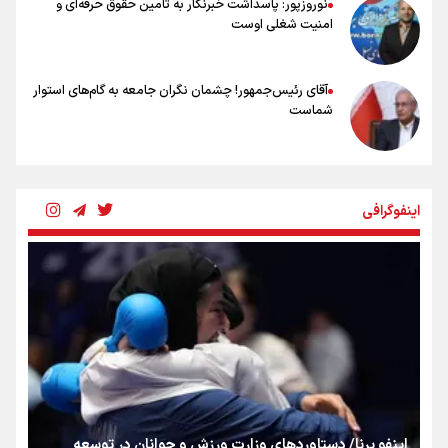
نوروزپور: پاسداشت خبرنگار به تامین حقوق حرفه‌ای و
امنیت شغلی اوست
آقای رئیس‌جمهور! چشمان نگران جامعه به گام‌های استوار
شماست
چرخه تندروی در برابر آرمان مشروطه
اینفوگرافی
بنزین؛ تدبیری برای حفظ امنیت انرژی
«هورامان»؛ میراثی که جهان را شیفته کرد
شکستگیِ بزرگ؛ روایتِ یک استخوان، یک نسل، یک توهم!
اینفو برنا/ دستاوردهای وزارت ورزش و جوانان در توسعه