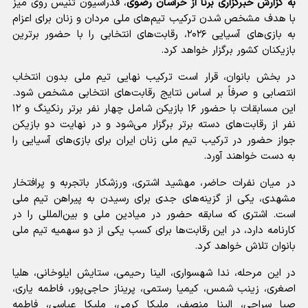
به گزارش خبرگزاری برنا از خراسان رضوی
، فدراسیون تنیس روی میز
با هدف مشخص شدن ترکیب تیم‌های ملی مردان و زنان برای اعزام
به بازی‌های آسیایی ۲۰۲۶، رقابت‌های انتخابی را با حضور برترین
بازیکنان کشور برگزار خواهد کرد.
در بخش بانوان، قرار است ترکیب نهایی تیم ملی بدون انتخاب
انتصابی و صرفاً بر اساس نتایج رقابت‌های انتخابی مشخص شود.
این مسابقات با حضور ۱۶ بازیکن شامل چهار نفر برتر رنکینگ و ۱۲
نفر از رقابت‌های دسته برتر برگزار می‌شود و در نهایت دو بازیکن
جواز حضور در ترکیب تیم ملی زنان ایران برای بازی‌های آسیایی را
به دست خواهند آورد.
در میان نفرات حاضر، مهشید اشتری، ورزشکار باتجربه و پرافتخار
مشهدی، یکی از گزینه‌های جدی برای رسیدن به پیراهن تیم ملی
است. اشتری که سابقه حضور در میادین ملی و بین‌المللی را در
کارنامه دارد، در این رقابت‌ها برای کسب یکی از دو سهمیه تیم ملی
بانوان تلاش خواهد کرد.
در این مرحله، ندا شهسواری، الینا رحیمی، ستایش ایلوخانی، هلیا
اصغری، زینب شمس، کیمیا رستمی، پریناز حاجی‌پور، فاطمه یاری،
صبا سراجی، الینا منصف، ملیکا کرمی، ملیکا عباسی، فاطمه