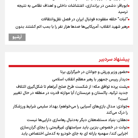
ابوباقر: دشمن در براندازی، اغتشاشات داخلی و اهداف نظامی به نتیجه
نرسید
"ثبات" حلقه مفقوده فوتبال ایران در فصل نقل‌وانتقالات
رهبر شهید انقلاب: آمریکایی‌ها صدها هزار نفر را با بمب اتم کشتند بدون
هیچ استدلالی!
آرشیو
گرامیداشت روز خبرنگار
مراسم گرامیداشت روز خبرنگار
گرامیداشت روز خبرنگار در شیراز
پیشنهاد سردبیر
ونس: در حال کار بر روی ایجاد یک سیستم ناوبری امن هستیم
پزشکیان‌: بهترین زمان برای دستیابی به توافق شرایط کنونی است/ در
حضور وزیر ورزش و جوانان در خبرگزاری برنا
مسیر صلح ، از حقوق ملت ایران کوتاه نمی آییم
دیدار رییس جمهور با رهبر معظم انقلاب اسلامی
پیش‌بینی قیمت طلا، سکه و دلار یکشنبه ۱۸ مرداد / دلار چه نقشه ای برای
پشت پرده توافق مکه؛ از شکست طرح صلح آبراهام تا شکل‌گیری ائتلاف
بازار دارد؟
جدید ترکیه، پاکستان و عربستان/ آیا موازنه قدرت در منطقه در حال تغییر
نشست استاندار فارس با خبرنگاران
است؟
جوادی: مدال بازی‌های آسیایی را می‌خواهم/ بهداد سلیمی شرایط ورزشکار
را درک می‌کند
دهقان: بنیاد مستضعفان دیگر به‌دنبال رهاسازی دارایی‌ها نیست
دولت در خصوص بنزین باید سیاستهای غیرقیمتی را بجای گران‌سازی
اجرایی کند/ سهمیه یارانه ای به جای خودرو به کدملی اختصاص یابد