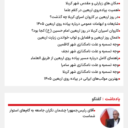
رادین زینالی، ملی پوش تکواندو : قدم به قدم تلاش می کنم تا به طلای
مکان های زیارتی و مقدس شهر کربلا
المپیک برسم
اهمیت پیاده‌روی اربعین در کلام علما
ونس: ایرانی‌ها مذاکره‌کنندگان سرسختی هستند
در روز اربعین بر کاروان اسرای کربلا چه گذشت؟
وقتی از وفاق صحبت می‌کنم، منظورم مردم هستند/ مسیر اصلاحات آغاز
شایعات و ابهامات عمومی درباره پیاده روی اربعین ۱۴۰۵
شده و متوقف نخواهد شد
کاروان اسیران کربلا در روز اربعین امام حسین (ع) کجا بود؟
اعمال روز اربعین و فضایل و ثواب خواندن زیارت اربعین
وجه تسمیه و علت نامگذاری شهر کاظمین
وجه تسمیه و علت نامگذاری شهر نجف
راهنمای کامل درباره مسیر پیاده روی اربعین از طریق العلماء
وجه تسمیه و علت نامگذاری شهر سامرا
وجه تسمیه و علت نامگذاری شهر کربلا
بهترین موکب‌های ایرانی در پیاده روی اربعین ۱۴۰۵
توصیه هایی مهم برای پیچ خوردگی پا در پیاده روی اربعین
خطرات پیاده روی اربعین/ ۷ راهنمایی برای سفری ایمن و معنوی
یادداشت
گفتگو
۲۰ نکته دوستانه درباره پیاده روی اربعین و عراقی ها
|
آقای رئیس‌جمهور! چشمان نگران جامعه به گام‌های استوار
شماست