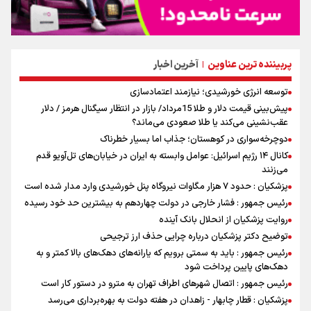
پربیننده ترین عناوین
آخرین اخبار
|
توسعه انرژی خورشیدی؛ نیازمند اعتمادسازی
پیش‌بینی قیمت دلار و طلا 15مرداد/ بازار در انتظار سیگنال هرمز / دلار
عقب‌نشینی می‌کند یا طلا صعودی می‌ماند؟
دوچرخه‌سواری در کوهستان؛ جذاب اما بسیار خطرناک
کانال ۱۴ رژیم اسرائیل: عوامل وابسته به ایران در خیابان‌های تل‌آویو قدم
می‌زنند
پزشکیان : حدود ۷ هزار مگاوات نیروگاه پنل خورشیدی وارد مدار شده است
رئیس جمهور : فشار خارجی در دولت چهاردهم به بیشترین حد خود رسیده
روایت پزشکیان از انحلال بانک آینده
توضیح دکتر پزشکیان درباره چرایی حذف ارز ترجیحی
رئیس جمهور : باید به سمتی برویم که یارانه‌های دهک‌های بالا کمتر و به
دهک‌های پایین پرداخت شود
رئیس جمهور : اتصال شهرهای اطراف تهران به مترو در دستور کار است
پزشکیان : قطار چابهار - زاهدان در هفته دولت به بهره‌برداری می‌رسد