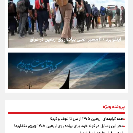
روایت ایران از کنار مردم
از طلوع خیابان‌ها تا غروب اشک
اینفو برنا / ۴ مسیر اصلی پیاده روی اربعین در عراق
جمله‌ای که بغض چهارماهه را شکست؛ «آهای مردم، آقا از
تهران رفتند»
سه حسرتی که به دلم ماند
مومنِ مقتدرِ مظلوم
پرونده ویژه
همه کرایه‌های اربعین ۱۴۰۵ از مرز تا نجف و کربلا
اینفو برنا / توصیه‌هایی طلایی برای پیاده روی اربعین
بجز این وسایل در کوله خود برای پیاده روی اربعین ۱۴۰۵ چیزی نگذارید!
نگاه تمدنی رهبر شهید به فضای مجازی