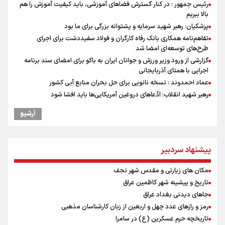
رئیس جمهور : در کنار گسترش فضاهای آموزشی، باید کیفیت آموزش را هم
بالا ببریم
پزشکیان: رهبر شهید سرمایه و پشتوانه بزرگی برای ما بود
تفاهم‌نامه همکاری بانک رفاه کارگران و فولاد سفیددشت برای اجرای
طرح‌های توسعه‌ای امضا شد
گزارشی از ورود وزیر ورزش و جوانان ایران به باکو برای امضای سند برنامه
اجرایی با همتای آذربایجانی
عماد احمدوند : نسخه نانویی برای حل بحران منابع آبی کشور
رهبر شهید انقلاب: ادّعاهای دروغین آمریکایی‌ها باید افشا شود
یحیی سریع: در عملیاتی گسترده تجمعات نظامی وابسته به عربستان را
آرشیو
هدف قرار دادیم
مستمری مددجویان کفاف زندگی را نمی‌دهد / حمایت از ۱۹هزار زن‌
سرپرست خانوار
پیشنهاد سردبیر
استاندار خوزستان: دو میلیون و ۱۷۰ هزار تردد در مرزهای شلمچه و چذابه
ثبت شد / برپایی هزار موکب در خوزستان و ۱۰۰ موکب در مسیر نجف تا
مکان های زیارتی و مقدس شهر نجف
کربلا
تاریخ و پیشینه شهر کاظمین عراق
امیررضا غلامی، ملی پوش تکواندو : تمرکزم روی مسابقات پاکستان است نه
بازی های آسیایی
جاهای دیدنی بغداد عراق
جابجایی مرکز ثقل اقتصاد جهان انجام شد/ فرصت طلایی برای اقتصاد
رمز و رازهای عدد چهل و اربعین از زبان کارشناسان مذهبی
ایران +نمودار
تاریخچه حرم عسکرین (ع) در سامرا