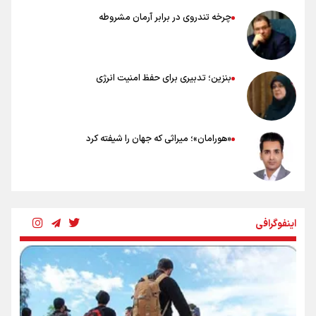
چرخه تندروی در برابر آرمان مشروطه
بنزین؛ تدبیری برای حفظ امنیت انرژی
«هورامان»؛ میراثی که جهان را شیفته کرد
شکستگیِ بزرگ؛ روایتِ یک استخوان، یک نسل، یک توهم!
اینفوگرافی
رسانه ملی و حق مردم برای شنیدن صدای رئیس‌جمهوری