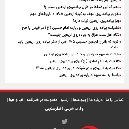
اربعین اولی‌ها حتما بخوانند!
مصرف این غذاها در طول پیاده‌روی اربعین ممنوع!
تقویم پیاده روی نجف به کربلا اربعین ۱۴۰۵ + تاریخ‌های مهم
چرا پیاده‌روی اربعین ثواب دارد؟
رابطه کارگر و کارفرما در اندیشه رهبر شهید: از تضاد به
زوجیت
فضیلت پیاده روی اربعین و زیارت امام حسین (ع) در قیاس با حج
نگاه اهل‌سنت عراق به پیاده‌روی اربعین چیست؟
آنچه که زائران اربعین حسینی ۱۴۰۵ قبل از سفر پیاده روی اربعین باید
بدانند
۱۰ توصیه مهم به زائران و خادمان پیاده روی اربعین
اینفو برنا / جدول کامل فاصله مرز شلمچه تا شهرهای زیارتی
۱۳ توصیه امام صادق (ع) برای پیاده‌روی اربعین
۲۰ توصیه کاربردی برای شرکت در پیاده روی اربعین ۱۴۰۵
عراق
پاسخ به سه‌ شبهه درباره پیاده‌روی اربعین
تماس با ما
|
درباره ما
|
پیوندها
|
آرشیو
|
عضویت در خبرنامه
|
آب و هوا
|
اوقات شرعی
|
نظرسنجی