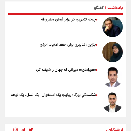
۸۰ توصیه کاربردی برای ۸۰ کیلومتر پیاده روی اربعین
یادداشت
گفتگو
توصیه های کاربردی برای زائران در پیاده روی اربعین
|
چرخه تندروی در برابر آرمان مشروطه
بنزین؛ تدبیری برای حفظ امنیت انرژی
«هورامان»؛ میراثی که جهان را شیفته کرد
شکستگیِ بزرگ؛ روایتِ یک استخوان، یک نسل، یک توهم!
رسانه ملی و حق مردم برای شنیدن صدای رئیس‌جمهوری
اینفوگرافی