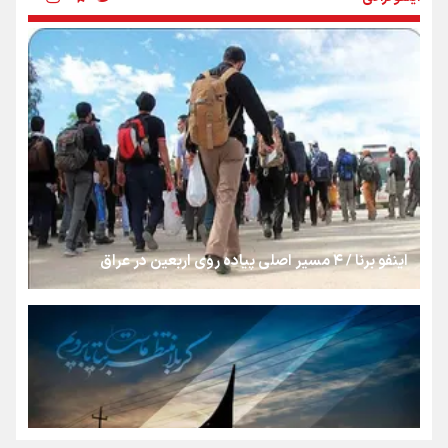
روایت ایران از کنار مردم
از طلوع خیابان‌ها تا غروب اشک
جمله‌ای که بغض چهارماهه را شکست؛ «آهای مردم، آقا از
تهران رفتند»
اینفو برنا / ۴ مسیر اصلی پیاده روی اربعین در عراق
سه حسرتی که به دلم ماند
مومنِ مقتدرِ مظلوم