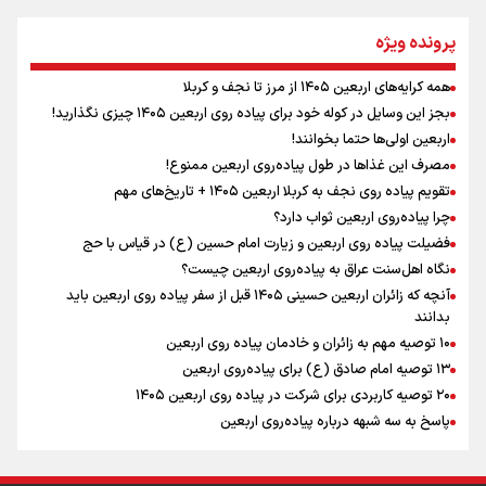
نگاه تمدنی رهبر شهید به فضای مجازی
پرونده ویژه
همه کرایه‌های اربعین ۱۴۰۵ از مرز تا نجف و کربلا
اینفو برنا / توصیه‌هایی طلایی برای پیاده روی اربعین
بجز این وسایل در کوله خود برای پیاده روی اربعین ۱۴۰۵ چیزی نگذارید!
رابطه کارگر و کارفرما در اندیشه رهبر شهید: از تضاد به
اربعین اولی‌ها حتما بخوانند!
زوجیت
مصرف این غذاها در طول پیاده‌روی اربعین ممنوع!
تقویم پیاده روی نجف به کربلا اربعین ۱۴۰۵ + تاریخ‌های مهم
چرا پیاده‌روی اربعین ثواب دارد؟
اقتدار علمی و استقلال ملی؛ میراث رهبر شهید که با خون
ماندگار شد
فضیلت پیاده روی اربعین و زیارت امام حسین (ع) در قیاس با حج
نگاه اهل‌سنت عراق به پیاده‌روی اربعین چیست؟
آنچه که زائران اربعین حسینی ۱۴۰۵ قبل از سفر پیاده روی اربعین باید
بدانند
۱۰ توصیه مهم به زائران و خادمان پیاده روی اربعین
اینفو برنا / جدول کامل فاصله مرز شلمچه تا شهرهای زیارتی
۱۳ توصیه امام صادق (ع) برای پیاده‌روی اربعین
۲۰ توصیه کاربردی برای شرکت در پیاده روی اربعین ۱۴۰۵
عراق
پاسخ به سه‌ شبهه درباره پیاده‌روی اربعین