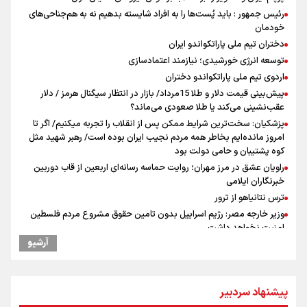
رئیس جمهور : باید پُست‌ها را به افراد شایسته بدهیم نه به هم‌جناحی‌های
خودمان
دختران تیم ملی پاراتکواندو ایران
توسعه انرژی خورشیدی؛ نیازمند اعتمادسازی
اردوی تیم ملی پاراتکواندو دختران
پیش‌بینی قیمت دلار و طلا 15مرداد/ بازار در انتظار سیگنال هرمز / دلار
عقب‌نشینی می‌کند یا طلا صعودی می‌ماند؟
پزشکیان: سخت‌ترین شرایط ممکن پس از انقلاب را تجربه میکنیم/ اگر تا
امروز مانده‌ایم بخاطر همه‌ مردم نجیب ایران بوده است/ رهبر شهید مثل
کوه پشتیبان و حامی دولت بود
راویان عشق در مرز مهران؛ روایت حماسه‌ رسانه‌ای اربعین از قاب دوربین
خبرنگاران ایلامی
ترس نتانیاهو از ترور
وزیر خارجه مصر: رژیم اسراییل بدون تامین حقوق مشروع مردم فلسطین
امنیت نخواهد داشت
آرشیو
مستمری مددجویان کفاف زندگی را نمی‌دهد / حمایت از ۱۹هزار زن‌
سرپرست خانوار
فیدان: حماس به تعهدات خود عمل کرد، امّا اسرائیل برنامه‌ای برای صلح
ندارد
پیشنهاد سردبیر
نشست وزیران خارجه مصر، ترکیه، پاکستان و عربستان با محوریت تحولات