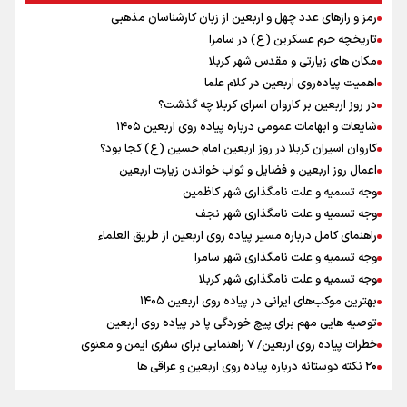
منطقه
رمز و رازهای عدد چهل و اربعین از زبان کارشناسان مذهبی
ارائه بیش از ۲ میلیون خدمات بهداشتی-درمانی به زائران اربعین
تاریخچه حرم عسکرین (ع) در سامرا
معاون وزیر خارجه : مذاکره نه معجزه است و نه خیانت
مکان های زیارتی و مقدس شهر کربلا
پخش قسمت اول گفت‌وگوی رئیس‌جمهور بعد از خبر ۲۲
اهمیت پیاده‌روی اربعین در کلام علما
ازهوش مصنوعی تا طلای مجازی/ شجیع: با نگاه بدبینانه هم نتایج هانگژو
در روز اربعین بر کاروان اسرای کربلا چه گذشت؟
را در ناگویا تکرار می‌کنیم+ فیلم
شایعات و ابهامات عمومی درباره پیاده روی اربعین ۱۴۰۵
ارتش در آمادگی کامل قرار دارد/ توان رزم ارتش بی وقفه در حال ارتقا است
کاروان اسیران کربلا در روز اربعین امام حسین (ع) کجا بود؟
ونس: ایرانی‌ها مذاکره‌کنندگان سرسختی هستند
اعمال روز اربعین و فضایل و ثواب خواندن زیارت اربعین
وجه تسمیه و علت نامگذاری شهر کاظمین
وجه تسمیه و علت نامگذاری شهر نجف
راهنمای کامل درباره مسیر پیاده روی اربعین از طریق العلماء
وجه تسمیه و علت نامگذاری شهر سامرا
وجه تسمیه و علت نامگذاری شهر کربلا
بهترین موکب‌های ایرانی در پیاده روی اربعین ۱۴۰۵
توصیه هایی مهم برای پیچ خوردگی پا در پیاده روی اربعین
خطرات پیاده روی اربعین/ ۷ راهنمایی برای سفری ایمن و معنوی
۲۰ نکته دوستانه درباره پیاده روی اربعین و عراقی ها
بهترین ذکر در پیاده‌روی اربعین چیست؟