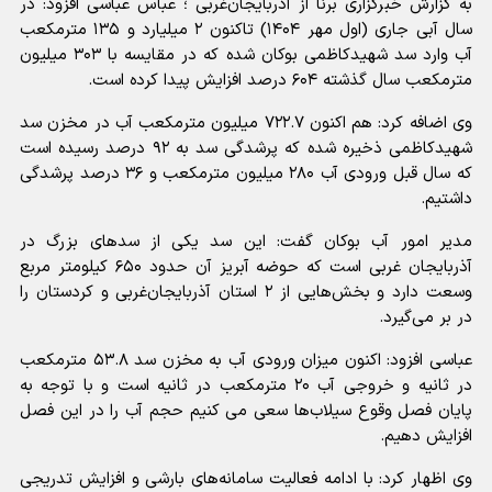
به گزارش خبرگزاری برنا از آذربایجان‌غربی ؛ عباس عباسی افزود: در
سال آبی جاری (اول مهر ۱۴۰۴) تاکنون ۲ میلیارد و ۱۳۵ مترمکعب
آب وارد سد شهیدکاظمی بوکان شده که در مقایسه با ۳۰۳ میلیون
مترمکعب سال گذشته ۶۰۴ درصد افزایش پیدا کرده است.
وی اضافه کرد: هم اکنون ۷۲۲.۷ میلیون مترمکعب آب در مخزن سد
شهیدکاظمی ذخیره شده که پرشدگی سد به ۹۲ درصد رسیده است
که سال قبل ورودی آب ۲۸۰ میلیون مترمکعب و ۳۶ درصد پرشدگی
داشتیم.
مدیر امور آب بوکان گفت: این سد یکی از سدهای بزرگ در
آذربایجان غربی است که حوضه آبریز آن حدود ۶۵۰ کیلومتر مربع
وسعت دارد و بخش‌هایی از ۲ استان آذربایجان‌غربی و کردستان را
در بر می‌گیرد.
عباسی افزود: اکنون میزان ورودی آب به مخزن سد ۵۳.۸ مترمکعب
در ثانیه و خروجی آب ۲۰ مترمکعب در ثانیه است و با توجه به
پایان فصل وقوع سیلاب‌ها سعی می کنیم حجم آب را در این فصل
افزایش دهیم.
وی اظهار کرد: با ادامه فعالیت سامانه‌های بارشی و افزایش تدریجی