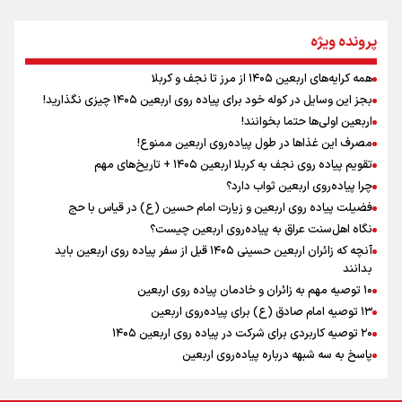
نگاه تمدنی رهبر شهید به فضای مجازی
پرونده ویژه
همه کرایه‌های اربعین ۱۴۰۵ از مرز تا نجف و کربلا
اینفو برنا / توصیه‌هایی طلایی برای پیاده روی اربعین
بجز این وسایل در کوله خود برای پیاده روی اربعین ۱۴۰۵ چیزی نگذارید!
رابطه کارگر و کارفرما در اندیشه رهبر شهید: از تضاد به
اربعین اولی‌ها حتما بخوانند!
زوجیت
مصرف این غذاها در طول پیاده‌روی اربعین ممنوع!
تقویم پیاده روی نجف به کربلا اربعین ۱۴۰۵ + تاریخ‌های مهم
چرا پیاده‌روی اربعین ثواب دارد؟
اقتدار علمی و استقلال ملی؛ میراث رهبر شهید که با خون
ماندگار شد
فضیلت پیاده روی اربعین و زیارت امام حسین (ع) در قیاس با حج
نگاه اهل‌سنت عراق به پیاده‌روی اربعین چیست؟
آنچه که زائران اربعین حسینی ۱۴۰۵ قبل از سفر پیاده روی اربعین باید
بدانند
۱۰ توصیه مهم به زائران و خادمان پیاده روی اربعین
اینفو برنا / جدول کامل فاصله مرز شلمچه تا شهرهای زیارتی
۱۳ توصیه امام صادق (ع) برای پیاده‌روی اربعین
۲۰ توصیه کاربردی برای شرکت در پیاده روی اربعین ۱۴۰۵
عراق
پاسخ به سه‌ شبهه درباره پیاده‌روی اربعین