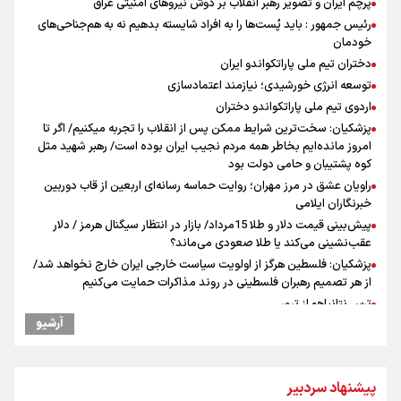
پرچم ایران و تصویر رهبر انقلاب بر دوش نیروهای امنیتی عراق
رئیس جمهور : باید پُست‌ها را به افراد شایسته بدهیم نه به هم‌جناحی‌های
خودمان
دختران تیم ملی پاراتکواندو ایران
توسعه انرژی خورشیدی؛ نیازمند اعتمادسازی
اردوی تیم ملی پاراتکواندو دختران
پزشکیان: سخت‌ترین شرایط ممکن پس از انقلاب را تجربه میکنیم/ اگر تا
امروز مانده‌ایم بخاطر همه‌ مردم نجیب ایران بوده است/ رهبر شهید مثل
کوه پشتیبان و حامی دولت بود
راویان عشق در مرز مهران؛ روایت حماسه‌ رسانه‌ای اربعین از قاب دوربین
خبرنگاران ایلامی
پیش‌بینی قیمت دلار و طلا 15مرداد/ بازار در انتظار سیگنال هرمز / دلار
عقب‌نشینی می‌کند یا طلا صعودی می‌ماند؟
پزشکیان: فلسطین هرگز از اولویت سیاست خارجی ایران خارج نخواهد شد/
از هر تصمیم رهبران فلسطینی در روند مذاکرات حمایت می‌کنیم
ترس نتانیاهو از ترور
آرشیو
فرود یک بالگرد در بیمارستان رمبام در حیفای اشغالی در پی هلاکت ۲
نظامی صهیونیست و زخمی شدن ۷ نظامی دیگر
ارتش صهیونیستی زمین‌های کشاورزی در جنوب لبنان را به آتش کشید
پیشنهاد سردبیر
چه کسی باید قیمت‌ها را تعیین کند؟