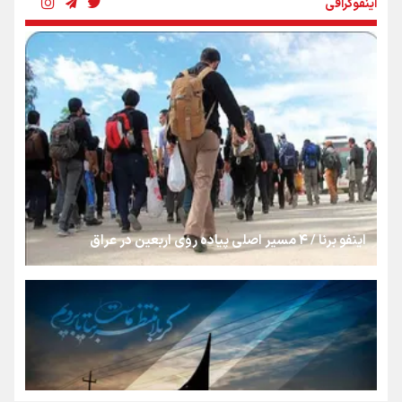
اینفوگرافی
روایت ایران از کنار مردم
از طلوع خیابان‌ها تا غروب اشک
جمله‌ای که بغض چهارماهه را شکست؛ «آهای مردم، آقا از
تهران رفتند»
اینفو برنا / ۴ مسیر اصلی پیاده روی اربعین در عراق
سه حسرتی که به دلم ماند
مومنِ مقتدرِ مظلوم