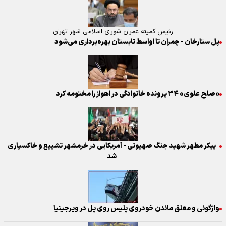
رئیس کمیته عمران شورای اسلامی شهر تهران
پل ستارخان - چمران تا اواسط تابستان بهره‌برداری می‌شود
«صلح علوی» ۳۴ پرونده خانوادگی در اهواز را مختومه کرد
پیکر مطهر شهید جنگ صهیونی - آمریکایی در خرمشهر تشییع و خاکسپاری
شد
واژگونی و معلق ماندن خودروی پلیس روی پل در ویرجینیا