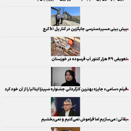
پیش بینی مسیردسترسی جایگزین در کنار پل b۱ کرج
تعویض ۴۹ هزار کنتور آب فرسوده در خوزستان
فیلم «سامی» جایزه بهترین کارگردانی جشنواره سَپینزا ایتالیا را از آن خود کرد
بقائی: می‌سازیم اما فراموش نمی‌کنیم و نمی‌بخشیم