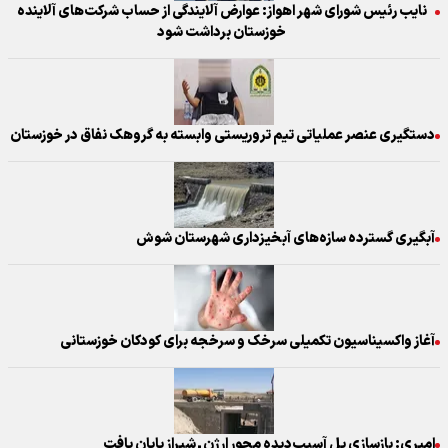
نایب رئیس شورای شهر اهواز: عوارض آلایندگی از حساب شرکت‌های آلاینده
خوزستان برداشت شود
دستگیری عنصر عملیاتی تیم تروریستی وابسته به گروهک نفاق در خوزستان
آبگیری گسترده سازه‌های آبخیزداری شهرستان شوش
آغاز واکسیناسیون تکمیلی سرخک و سرخجه برای کودکان خوزستانی
امیری: بازسازی پل آسیب‌دیده محور ارژن ـ شیراز پایان یافت