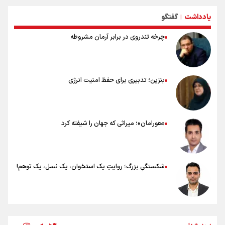
۸۰ توصیه کاربردی برای ۸۰ کیلومتر پیاده روی اربعین
یادداشت
گفتگو
توصیه های کاربردی برای زائران در پیاده روی اربعین
|
چرخه تندروی در برابر آرمان مشروطه
بنزین؛ تدبیری برای حفظ امنیت انرژی
«هورامان»؛ میراثی که جهان را شیفته کرد
شکستگیِ بزرگ؛ روایتِ یک استخوان، یک نسل، یک توهم!
رسانه ملی و حق مردم برای شنیدن صدای رئیس‌جمهوری