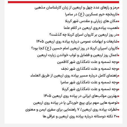
بازگشت روان دو میلیون و هشتصد هزار زائر اربعین از مرزهای شش‌گانه
رمز و رازهای عدد چهل و اربعین از زبان کارشناسان مذهبی
ایران آقای بلامنازع تنگه هرمز
تاریخچه حرم عسکرین (ع) در سامرا
وزیر خارجه مصر: رژیم اسراییل بدون تامین حقوق مشروع مردم فلسطین
مکان های زیارتی و مقدس شهر کربلا
امنیت نخواهد داشت
اهمیت پیاده‌روی اربعین در کلام علما
مستمری مددجویان کفاف زندگی را نمی‌دهد / حمایت از ۱۹هزار زن‌
سرپرست خانوار
در روز اربعین بر کاروان اسرای کربلا چه گذشت؟
نشست وزیران خارجه مصر، ترکیه، پاکستان و عربستان با محوریت تحولات
شایعات و ابهامات عمومی درباره پیاده روی اربعین ۱۴۰۵
منطقه
کاروان اسیران کربلا در روز اربعین امام حسین (ع) کجا بود؟
فیدان: حماس به تعهدات خود عمل کرد، امّا اسرائیل برنامه‌ای برای صلح
اعمال روز اربعین و فضایل و ثواب خواندن زیارت اربعین
ندارد
وجه تسمیه و علت نامگذاری شهر کاظمین
وجه تسمیه و علت نامگذاری شهر نجف
راهنمای کامل درباره مسیر پیاده روی اربعین از طریق العلماء
وجه تسمیه و علت نامگذاری شهر سامرا
وجه تسمیه و علت نامگذاری شهر کربلا
بهترین موکب‌های ایرانی در پیاده روی اربعین ۱۴۰۵
توصیه هایی مهم برای پیچ خوردگی پا در پیاده روی اربعین
خطرات پیاده روی اربعین/ ۷ راهنمایی برای سفری ایمن و معنوی
۲۰ نکته دوستانه درباره پیاده روی اربعین و عراقی ها
بهترین ذکر در پیاده‌روی اربعین چیست؟