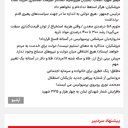
رهبر شهید انقلاب: بمباران هیروشیما نشانگر طبیعت استکباری آمریکا است
پزشکیان: هرگز استعفا نداده‌ام و نخواهم داد
رئیس جمهور : هیچ دولتی به اندازه ما در جهت سیاست‌های رهبری قدم
برنداشت
تورم ۵۸ درصدی معدن / وقتی هزینه استخراج از توان قیمت‌گذاری سبقت
می‌گیرد/ رشد ۳۰۰ تا ۴۰۰ درصدی مواد ناریه
دروازه‌بان سرشناس پرسپولیس در آستانه فسخ قرارداد!
پزشکیان: مذاکره به معنای تسلیم نیست/ دولت برای خدمت به مردم
خواهد ایستاد/ هیچ اختلافی میان دولت و نیروهای مسلح وجود ندارد
پیش بینی نرخ ارز، طلا و سکه شنبه ۱۷مرداد/ طلا و دلار در آستانه یک تغییر
مهم
طلاق؛ زنگ خطری برای خانواده و سرمایه اجتماعی
رونمایی از شماره پیراهن جدید بازیکنان استقلال
محمد نوری روبروی پرسپولیس می ایستد!
افزایش شمار شهدای لبنان به چهار هزار و ۳۳۵ شهید
یوسفی: جای بخیه سرم یادگار یک سانحه است، نه دعوا!/ انتظار داشتیم تیم
آرشیو
ملی از گروهش صعود کند + فیلم
دبیرکل گردان‌های سیدالشهدا عراق: پاسخ به تجاوزهای عربستان همچنان
در دستور کار است
پیشنهاد سردبیر
کالبدشکافی استقلال پیش از لیگ بیست‌و‌ششم/ آبی‌پوشان با چه وضعیتی