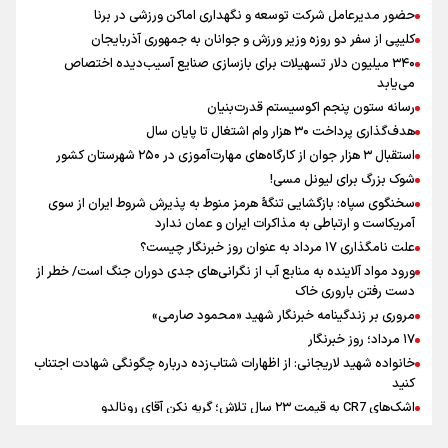
وارد لیگ می‌شوند؟
حضور مدیرعامل شرکت توسعه و نگهداری اماکن ورزشی در برنا
مروری بر زندگینامه خبرنگار شهید «محمود صارمی»
کلیپی از سفر دو روزه وزیر ورزش و جوانان به جمهوری آذربایجان
علی‌نژاد در مراسم انجمن ورزشی نویسان در روز خبرنگار : رسانه‌های خبری
۳۴۰ میلیون دلار تسهیلات برای بازسازی صنایع آسیب‌دیده اختصاص
در سال گذشته تا به امروز اتفاقات بزرگی را رقم زدند
می‌یابد
علت نامگذاری ۱۷ مرداد به عنوان روز خبرنگار چیست؟
رسانه ستون پنجم اکوسیستم قدرت‌بنیان
هدف‌گذاری پرداخت ۳۰ هزار وام اشتغال تا پایان سال
استقبال ۳ هزار جوان از کارگاه‌های مهارت‌آموزی در ۲۵۰ شهرستان کشور
شوک بزرگ برای لیونل مسی!
سخنگوی سپاه: بازگشایی تنگۀ هرمز منوط به پذیرش شروط ایران از سوی
آمریکاست و ارتباطی به مذاکرات ایران و عمان ندارد
علت نامگذاری ۱۷ مرداد به عنوان روز خبرنگار چیست؟
ورود مواد آلاینده به منابع آب از نگرانی‌های جدی دوران جنگ است/ خطر از
دست رفتن باروری خاک
مروری بر زندگینامه خبرنگار شهید «محمود صارمی»
۱۷ مرداد؛ روز خبرنگار
خانواده شهید لاریجانی: از اظهارات شتاب‌زده درباره چگونگی شهادت اجتناب
کنید
اشک‌های CR7 به قیمت ۲۳ سال تلاش؛ گریه نکن آقای رونالدو
حیدری: افزایش تیم‌های جام جهانی هم سود داشت و هم ضرر/ تیم ملی در