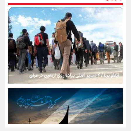
بنزین؛ تدبیری برای حفظ امنیت انرژی
«هورامان»؛ میراثی که جهان را شیفته کرد
شکستگیِ بزرگ؛ روایتِ یک استخوان، یک نسل، یک توهم!
اینفو برنا / ۴ مسیر اصلی پیاده روی اربعین در عراق
رسانه ملی و حق مردم برای شنیدن صدای رئیس‌جمهوری
روایت ایران از کنار مردم