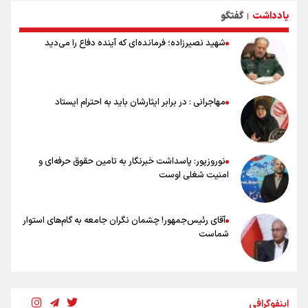
جام جهانی مردود نشد
یادداشت
گفتگو
|
تلاش مدام برای زنده نگه داشتن هنر ایرانی
نصرتی: پاسخ بیرانوند سنخیتی با صحبت‌های علی دایی نداشت/
شهید نصیرزاده؛ فرمانده‌ای که آینده دفاع را می‌دید
ملی‌پوشان نباید از خودشان تعریف کنند!
خلعتبری: جای دو سه نفر در جام جهانی خالی بود/ تیم ملی نیاز به تغییر
نسل دارد/ دوست دارم آرژانتین قهرمان شود
شاهرخی: اندازه داشته‌هایمان از بازار جام جهانی برداشت کردیم/ دودستی
مهاجرانی : در برابر ایثارشان باید به احترام ایستاد
سرنوشت صعود را به تیم‌های دیگر سپردیم
عالمی: جام جهانی از مرحله حذفی جان گرفت/ درباره شیوه بازی تیم ملی
نقد وجود دارد
نوروزپور: پاسداشت خبرنگار به تامین حقوق حرفه‌ای و
امنیت شغلی اوست
آقای رئیس‌جمهور! چشمان نگران جامعه به گام‌های استوار
شماست
چرخه تندروی در برابر آرمان مشروطه
اینفوگرافی