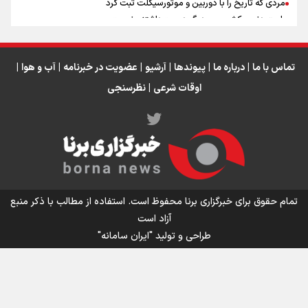
مردی که تاریخ را با دوربین و موتورسیکلت ثبت کرد
رابرت دنیرو: کشور من دیگر دوست‌داشتنی نیست
دبیر فدراسیون بولینگ و بیلیارد: از رسانه ملی انتظار حمایت داریم/ در
انتظار حضور تیم‌های بزرگ مثل استقلال در لیگ هستیم
تورم ۵۸ درصدی معدن / وقتی هزینه استخراج از توان قیمت‌گذاری سبقت
تماس با ما
|
درباره ما
|
پیوندها
|
آرشیو
|
عضویت در خبرنامه
|
آب و هوا
|
می‌گیرد/ رشد ۳۰۰ تا ۴۰۰ درصدی مواد ناریه
اوقات شرعی
|
نظرسنجی
اینفو برنا/ میزان مالیات بر ارزش افزوده چقدر است؟
تمام حقوق برای خبرگزاری برنا محفوظ است. استفاده از مطالب با ذکر منبع
آزاد است
طراحی و تولید
"ایران سامانه"
اینفوبرنا/ سقف معافیت مالیاتی حقوق کارکنان دولت و