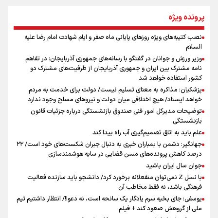
از طلوع خیابان‌ها تا غروب اشک
پرونده ویژه
نصب کتیبه‌های ویژه روزهای پایانی ماه صفر و ایام شهادت امام رضا علیه
اینفو برنا / توصیه‌هایی طلایی برای پیاده روی اربعین
السلام
جمله‌ای که بغض چهارماهه را شکست؛ «آهای مردم، آقا از
وزیر ورزش و جوانان در گفتگو با رسانه‌های جمهوری آذربایجان: در تفاهم
تهران رفتند»
نامه مشترک بین ایران و جمهوری آذربایجان از ظرفیت‌های مشترک دو
کشور استفاده خواهد شد
پزشکیان: مذاکره به معنای تسلیم نیست/ دولت برای خدمت به مردم
سه حسرتی که به دلم ماند
خواهد ایستاد/ هیچ اختلافی میان دولت و نیروهای مسلح وجود ندارد
توضیحات مدیرکل امور فنی صندوق بازنشستگی درباره جزئیات قانون
بازنشستگی
علم باید به اتاق تصمیم‌گیری آب راه پیدا کند
جهانگیر: دشمن با بمباران خبری به دنبال جبران شکست‌های خود است/ ۲۲
درصد کاهش پرونده‌های مسن قضایی در سایه هوشمندسازی
اینفو برنا / جدول کامل فاصله مرز شلمچه تا شهرهای زیارتی
جوان سال ایران باشید
عراق
با نسل Z نمی‌توان منفعلانه برخورد کرد/ دانشجو باید سازنده فعالیت
فرهنگی باشد، نه فقط مخاطب آن
یوسفی: جای بخیه سرم یادگار یک سانحه است، نه دعوا!/ انتظار داشتیم تیم
ملی از گروهش صعود کند + فیلم