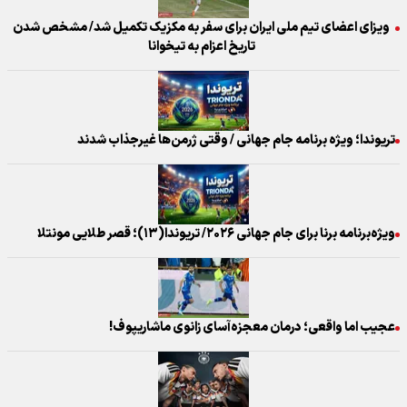
ویزای اعضای تیم ملی ایران برای سفر به مکزیک تکمیل شد/ مشخص شدن
تاریخ اعزام به تیخوانا
تریوندا؛ ویژه برنامه جام جهانی / وقتی ژرمن‌ها غیرجذاب شدند
ویژه‌برنامه برنا برای جام جهانی ۲۰۲۶/ تریوندا(۱۳)؛ قصر طلایی مونتلا
عجیب اما واقعی؛ درمان معجزه‌آسای زانوی ماشاریپوف!