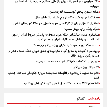
۳۴۰ میلیون دلار تسهیلات برای بازسازی صنایع آسیب‌دیده اختصاص
علت نامگذاری ۱۷ مرداد به عنوان روز خبرنگار چیست؟
می‌یابد
فوران یک آتشفشان قدرتمند در جنوب غربی کلمبیا
رسانه ستون پنجم اکوسیستم قدرت‌بنیان
سخنگوی سپاه: بازگشایی تنگۀ هرمز منوط به پذیرش شروط ایران از سوی
هدف‌گذاری پرداخت ۳۰ هزار وام اشتغال تا پایان سال
آمریکاست و ارتباطی به مذاکرات ایران و عمان ندارد
استقبال ۳ هزار جوان از کارگاه‌های مهارت‌آموزی در ۲۵۰ شهرستان کشور
سیمئونه درهای انتقال آلوارز به بارسلونا را بست
شوک بزرگ برای لیونل مسی!
سخنگوی سپاه: بازگشایی تنگۀ هرمز منوط به پذیرش شروط ایران از سوی
آمریکاست و ارتباطی به مذاکرات ایران و عمان ندارد
علت نامگذاری ۱۷ مرداد به عنوان روز خبرنگار چیست؟
ورود مواد آلاینده به منابع آب از نگرانی‌های جدی دوران جنگ است/ خطر از
دست رفتن باروری خاک
مروری بر زندگینامه خبرنگار شهید «محمود صارمی»
۱۷ مرداد؛ روز خبرنگار
خانواده شهید لاریجانی: از اظهارات شتاب‌زده درباره چگونگی شهادت اجتناب
کنید
اشک‌های CR7 به قیمت ۲۳ سال تلاش؛ گریه نکن آقای رونالدو
حیدری: افزایش تیم‌های جام جهانی هم سود داشت و هم ضرر/ تیم ملی در
جام جهانی مردود نشد
یادداشت
گفتگو
|
تلاش مدام برای زنده نگه داشتن هنر ایرانی
نصرتی: پاسخ بیرانوند سنخیتی با صحبت‌های علی دایی نداشت/