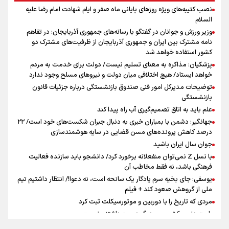
نصب کتیبه‌های ویژه روزهای پایانی ماه صفر و ایام شهادت امام رضا علیه
اینفو برنا / توصیه‌هایی طلایی برای پیاده روی اربعین
السلام
جمله‌ای که بغض چهارماهه را شکست؛ «آهای مردم، آقا از
وزیر ورزش و جوانان در گفتگو با رسانه‌های جمهوری آذربایجان: در تفاهم
تهران رفتند»
نامه مشترک بین ایران و جمهوری آذربایجان از ظرفیت‌های مشترک دو
کشور استفاده خواهد شد
پزشکیان: مذاکره به معنای تسلیم نیست/ دولت برای خدمت به مردم
سه حسرتی که به دلم ماند
خواهد ایستاد/ هیچ اختلافی میان دولت و نیروهای مسلح وجود ندارد
توضیحات مدیرکل امور فنی صندوق بازنشستگی درباره جزئیات قانون
بازنشستگی
علم باید به اتاق تصمیم‌گیری آب راه پیدا کند
جهانگیر: دشمن با بمباران خبری به دنبال جبران شکست‌های خود است/ ۲۲
درصد کاهش پرونده‌های مسن قضایی در سایه هوشمندسازی
اینفو برنا / جدول کامل فاصله مرز شلمچه تا شهرهای زیارتی
جوان سال ایران باشید
عراق
با نسل Z نمی‌توان منفعلانه برخورد کرد/ دانشجو باید سازنده فعالیت
فرهنگی باشد، نه فقط مخاطب آن
یوسفی: جای بخیه سرم یادگار یک سانحه است، نه دعوا!/ انتظار داشتیم تیم
ملی از گروهش صعود کند + فیلم
مردی که تاریخ را با دوربین و موتورسیکلت ثبت کرد
رابرت دنیرو: کشور من دیگر دوست‌داشتنی نیست
دبیر فدراسیون بولینگ و بیلیارد: از رسانه ملی انتظار حمایت داریم/ در