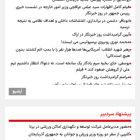
فیلم کامل اظهارات سید عباس عراقچی وزیر امور خارجه در نشست خبری
رییس جمهور در روز خبرنگار
ابوباقر: دشمن در براندازی، اغتشاشات داخلی و اهداف نظامی به نتیجه
نرسید
آیین گرامیداشت روز خبرنگار در اراک
محمد نوری روبروی پرسپولیس می ایستد!
رهبر شهید انقلاب: آمریکایی‌ها صدها هزار نفر را با بمب اتم کشتند بدون
هیچ استدلالی!
یوسفی: جای بخیه سرم یادگار یک سانحه است، نه دعوا!/ انتظار داشتیم تیم
ملی از گروهش صعود کند + فیلم
مراسم گرامیداشت روز خبرنگار
دیدار دوستانه تیم های فوتبال سپاهان-ذوب آهن
آرشیو
سمینار دانش افزایی ناظران داوری فوتبال
علی‌نژاد در مراسم انجمن ورزشی نویسان در روز خبرنگار : رسانه‌های خبری
در سال گذشته تا به امروز اتفاقات بزرگی را رقم زدند
پیشنهاد سردبیر
ونس: در حال کار بر روی ایجاد یک سیستم ناوبری امن هستیم
نشست معاونان فرهنگی باشگاه های لیگ برتر فوتبال
حضور مدیرعامل شرکت توسعه و نگهداری اماکن ورزشی در برنا
سیدمناف هاشمی در مراسم انجمن ورزشی نویسان : قدردان زحمات اهالی
کلیپی از سفر دو روزه وزیر ورزش و جوانان به جمهوری آذربایجان
رسانه به ویژه ورزشی نویسان هستیم