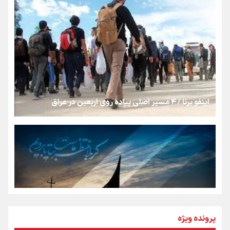
«هورامان»؛ میراثی که جهان را شیفته کرد
شکستگیِ بزرگ؛ روایتِ یک استخوان، یک نسل، یک توهم!
اینفو برنا / ۴ مسیر اصلی پیاده روی اربعین در عراق
رسانه ملی و حق مردم برای شنیدن صدای رئیس‌جمهوری
روایت ایران از کنار مردم
از طلوع خیابان‌ها تا غروب اشک
پرونده ویژه