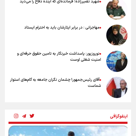
شهید نصیرزاده؛ فرمانده‌ای که آینده دفاع را می‌دید
ملی‌پوشان نباید از خودشان تعریف کنند!
خلعتبری: جای دو سه نفر در جام جهانی خالی بود/ تیم ملی نیاز به تغییر
نسل دارد/ دوست دارم آرژانتین قهرمان شود
شاهرخی: اندازه داشته‌هایمان از بازار جام جهانی برداشت کردیم/ دودستی
مهاجرانی : در برابر ایثارشان باید به احترام ایستاد
سرنوشت صعود را به تیم‌های دیگر سپردیم
عالمی: جام جهانی از مرحله حذفی جان گرفت/ درباره شیوه بازی تیم ملی
نقد وجود دارد
نوروزپور: پاسداشت خبرنگار به تامین حقوق حرفه‌ای و
امنیت شغلی اوست
آقای رئیس‌جمهور! چشمان نگران جامعه به گام‌های استوار
شماست
چرخه تندروی در برابر آرمان مشروطه
اینفوگرافی
بنزین؛ تدبیری برای حفظ امنیت انرژی