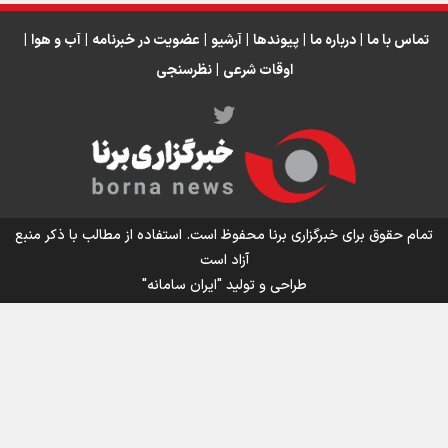
انتظار حضور تیم‌های بزرگ مثل استقلال در لیگ هستیم
تورم ۵۸ درصدی معدن / وقتی هزینه استخراج از توان قیمت‌گذاری سبقت
تماس با ما
|
درباره ما
|
پیوندها
|
آرشیو
|
عضویت در خبرنامه
|
آب و هوا
|
می‌گیرد/ رشد ۳۰۰ تا ۴۰۰ درصدی مواد ناریه
اوقات شرعی
|
نظرسنجی
اینفو برنا/ میزان مالیات بر ارزش افزوده چقدر است؟
تمام حقوق برای خبرگزاری برنا محفوظ است. استفاده از مطالب با ذکر منبع
آزاد است
طراحی و تولید
"ایران سامانه"
اینفوبرنا/ سقف معافیت مالیاتی حقوق کارکنان دولت و
بازنشستگان در بودجه ۱۴۰۵ چقدر است؟