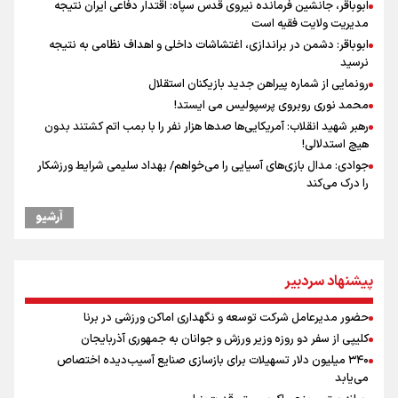
ابوباقر، جانشین فرمانده نیروی قدس سپاه: اقتدار دفاعی ایران نتیجه
مدیریت ولایت فقیه است
ابوباقر: دشمن در براندازی، اغتشاشات داخلی و اهداف نظامی به نتیجه
نرسید
رونمایی از شماره پیراهن جدید بازیکنان استقلال
محمد نوری روبروی پرسپولیس می ایستد!
رهبر شهید انقلاب: آمریکایی‌ها صدها هزار نفر را با بمب اتم کشتند بدون
هیچ استدلالی!
جوادی: مدال بازی‌های آسیایی را می‌خواهم/ بهداد سلیمی شرایط ورزشکار
را درک می‌کند
مراسم گرامیداشت روز خبرنگار
آرشیو
گرامیداشت روز خبرنگار در شیراز
گرامیداشت روز خبرنگار
سخنگوی سپاه: بازگشایی تنگۀ هرمز منوط به پذیرش شروط ایران از سوی
پیشنهاد سردبیر
آمریکاست و ارتباطی به مذاکرات ایران و عمان ندارد
ونس: در حال کار بر روی ایجاد یک سیستم ناوبری امن هستیم
حضور مدیرعامل شرکت توسعه و نگهداری اماکن ورزشی در برنا
علی‌نژاد در مراسم انجمن ورزشی نویسان در روز خبرنگار : رسانه‌های خبری
کلیپی از سفر دو روزه وزیر ورزش و جوانان به جمهوری آذربایجان
در سال گذشته تا به امروز اتفاقات بزرگی را رقم زدند
۳۴۰ میلیون دلار تسهیلات برای بازسازی صنایع آسیب‌دیده اختصاص
سیدمناف هاشمی در مراسم انجمن ورزشی نویسان : قدردان زحمات اهالی
می‌یابد
رسانه به ویژه ورزشی نویسان هستیم