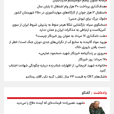
رسانه ستون پنجم اکوسیستم قدرت‌بنیان
فوران یک آتشفشان قدرتمند در جنوب غربی کلمبیا
هدف‌گذاری پرداخت ۳۰ هزار وام اشتغال تا پایان سال
استقبال ۳ هزار جوان از کارگاه‌های مهارت‌آموزی در ۲۵۰ شهرستان کشور
شوک بزرگ برای لیونل مسی!
سخنگوی سپاه: بازگشایی تنگۀ هرمز منوط به پذیرش شروط ایران از سوی
آمریکاست و ارتباطی به مذاکرات ایران و عمان ندارد
علت نامگذاری ۱۷ مرداد به عنوان روز خبرنگار چیست؟
ورود مواد آلاینده به منابع آب از نگرانی‌های جدی دوران جنگ است/ خطر از
دست رفتن باروری خاک
مروری بر زندگینامه خبرنگار شهید «محمود صارمی»
۱۷ مرداد؛ روز خبرنگار
خانواده شهید لاریجانی: از اظهارات شتاب‌زده درباره چگونگی شهادت اجتناب
کنید
اشک‌های CR7 به قیمت ۲۳ سال تلاش؛ گریه نکن آقای رونالدو
حیدری: افزایش تیم‌های جام جهانی هم سود داشت و هم ضرر/ تیم ملی در
جام جهانی مردود نشد
یادداشت
گفتگو
|
تلاش مدام برای زنده نگه داشتن هنر ایرانی
نصرتی: پاسخ بیرانوند سنخیتی با صحبت‌های علی دایی نداشت/
شهید نصیرزاده؛ فرمانده‌ای که آینده دفاع را می‌دید
ملی‌پوشان نباید از خودشان تعریف کنند!
خلعتبری: جای دو سه نفر در جام جهانی خالی بود/ تیم ملی نیاز به تغییر