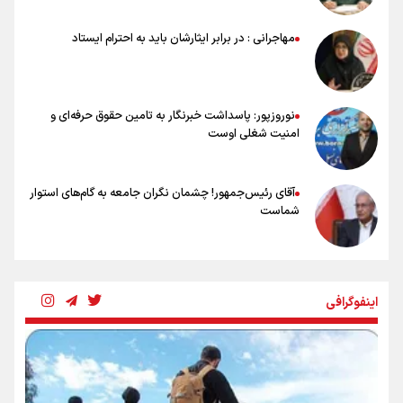
نسل دارد/ دوست دارم آرژانتین قهرمان شود
شاهرخی: اندازه داشته‌هایمان از بازار جام جهانی برداشت کردیم/ دودستی
مهاجرانی : در برابر ایثارشان باید به احترام ایستاد
سرنوشت صعود را به تیم‌های دیگر سپردیم
عالمی: جام جهانی از مرحله حذفی جان گرفت/ درباره شیوه بازی تیم ملی
نقد وجود دارد
نوروزپور: پاسداشت خبرنگار به تامین حقوق حرفه‌ای و
امنیت شغلی اوست
آقای رئیس‌جمهور! چشمان نگران جامعه به گام‌های استوار
شماست
چرخه تندروی در برابر آرمان مشروطه
اینفوگرافی
بنزین؛ تدبیری برای حفظ امنیت انرژی