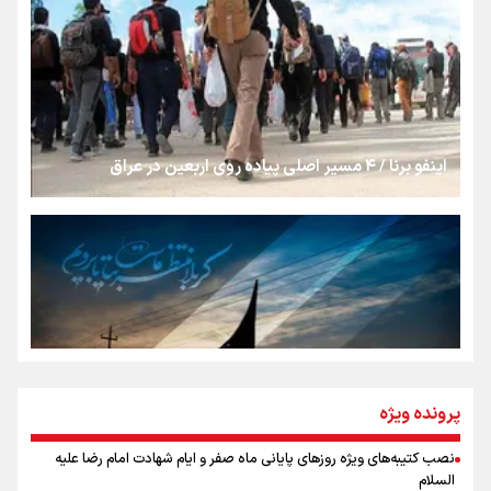
«هورامان»؛ میراثی که جهان را شیفته کرد
شکستگیِ بزرگ؛ روایتِ یک استخوان، یک نسل، یک توهم!
اینفو برنا / ۴ مسیر اصلی پیاده روی اربعین در عراق
رسانه ملی و حق مردم برای شنیدن صدای رئیس‌جمهوری
روایت ایران از کنار مردم
از طلوع خیابان‌ها تا غروب اشک
پرونده ویژه
نصب کتیبه‌های ویژه روزهای پایانی ماه صفر و ایام شهادت امام رضا علیه
اینفو برنا / توصیه‌هایی طلایی برای پیاده روی اربعین
السلام