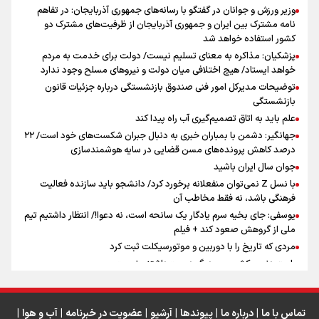
جمله‌ای که بغض چهارماهه را شکست؛ «آهای مردم، آقا از
وزیر ورزش و جوانان در گفتگو با رسانه‌های جمهوری آذربایجان: در تفاهم
تهران رفتند»
نامه مشترک بین ایران و جمهوری آذربایجان از ظرفیت‌های مشترک دو
کشور استفاده خواهد شد
پزشکیان: مذاکره به معنای تسلیم نیست/ دولت برای خدمت به مردم
سه حسرتی که به دلم ماند
خواهد ایستاد/ هیچ اختلافی میان دولت و نیروهای مسلح وجود ندارد
توضیحات مدیرکل امور فنی صندوق بازنشستگی درباره جزئیات قانون
بازنشستگی
علم باید به اتاق تصمیم‌گیری آب راه پیدا کند
جهانگیر: دشمن با بمباران خبری به دنبال جبران شکست‌های خود است/ ۲۲
درصد کاهش پرونده‌های مسن قضایی در سایه هوشمندسازی
اینفو برنا / جدول کامل فاصله مرز شلمچه تا شهرهای زیارتی
جوان سال ایران باشید
عراق
با نسل Z نمی‌توان منفعلانه برخورد کرد/ دانشجو باید سازنده فعالیت
فرهنگی باشد، نه فقط مخاطب آن
یوسفی: جای بخیه سرم یادگار یک سانحه است، نه دعوا!/ انتظار داشتیم تیم
ملی از گروهش صعود کند + فیلم
مردی که تاریخ را با دوربین و موتورسیکلت ثبت کرد
رابرت دنیرو: کشور من دیگر دوست‌داشتنی نیست
دبیر فدراسیون بولینگ و بیلیارد: از رسانه ملی انتظار حمایت داریم/ در
انتظار حضور تیم‌های بزرگ مثل استقلال در لیگ هستیم
تورم ۵۸ درصدی معدن / وقتی هزینه استخراج از توان قیمت‌گذاری سبقت
تماس با ما
|
درباره ما
|
پیوندها
|
آرشیو
|
عضویت در خبرنامه
|
آب و هوا
|