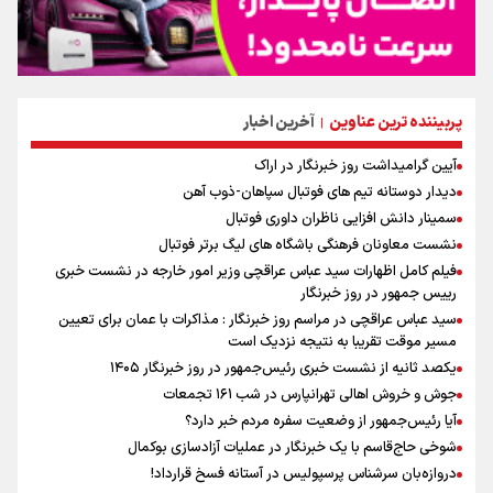
پربیننده ترین عناوین
آخرین اخبار
|
آیین گرامیداشت روز خبرنگار در اراک
دیدار دوستانه تیم های فوتبال سپاهان-ذوب آهن
سمینار دانش افزایی ناظران داوری فوتبال
نشست معاونان فرهنگی باشگاه های لیگ برتر فوتبال
فیلم کامل اظهارات سید عباس عراقچی وزیر امور خارجه در نشست خبری
رییس جمهور در روز خبرنگار
سید عباس عراقچی در مراسم روز خبرنگار : مذاکرات با عمان برای تعیین
مسیر موقت تقریبا به نتیجه نزدیک است
یکصد ثانیه از نشست خبری رئیس‌جمهور در روز خبرنگار ۱۴۰۵
جوش و خروش اهالی تهرانپارس در شب ۱۶۱ تجمعات
آیا رئیس‌جمهور از وضعیت سفره مردم خبر دارد؟
شوخی حاج‌قاسم با یک خبرنگار در عملیات آزادسازی بوکمال
دروازه‌بان سرشناس پرسپولیس در آستانه فسخ قرارداد!