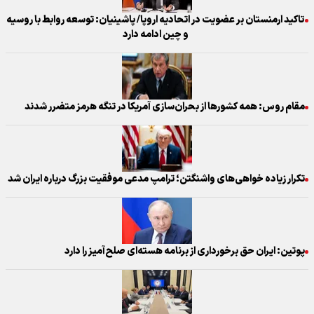
تاکید ارمنستان بر عضویت در اتحادیه اروپا/ پاشینیان: توسعه روابط با روسیه
و چین ادامه دارد
مقام روس: همه کشورها از بحران‌سازی آمریکا در تنگه هرمز متضرر شدند
تکرار زیاده خواهی‌های واشنگتن؛ ترامپ مدعی موفقیت بزرگ درباره ایران شد
پوتین: ایران حق برخورداری از برنامه هسته‌ای صلح‌آمیز را دارد