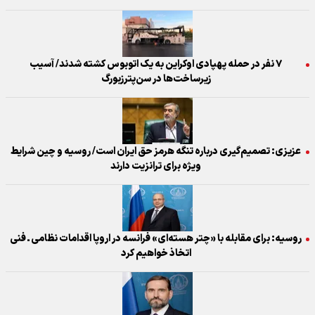
۷ نفر در حمله پهپادی اوکراین به یک اتوبوس کشته شدند/ آسیب
زیرساخت‌ها در سن‌پترزبورگ
عزیزی: تصمیم‌گیری درباره تنگه هرمز حق ایران است/ روسیه و چین شرایط
ویژه برای ترانزیت دارند
روسیه: برای مقابله با «چتر هسته‌ای» فرانسه در اروپا اقدامات نظامی ـ فنی
اتخاذ خواهیم کرد