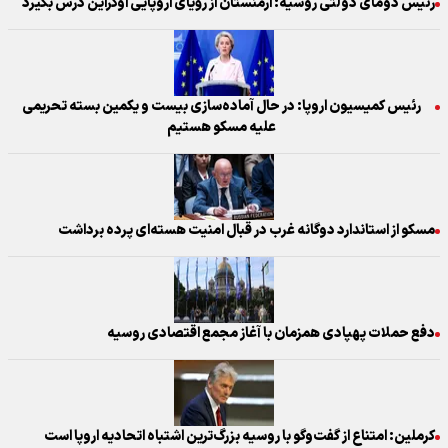
رئیس دومای دولتی روسیه: ارمنستان از رؤیای اروپایی اوکراین درس بگیرد
رئیس کمیسیون اروپا: در حال آماده‌سازی بیست و یکمین بسته تحریمی
علیه مسکو هستیم
مسکو از استاندارد دوگانه غرب در قبال امنیت هسته‌ای پرده برداشت
دفع حملات پهپادی همزمان با آغاز مجمع اقتصادی روسیه
کرملین: امتناع از گفت‌وگو با روسیه بزرگ‌ترین اشتباه اتحادیه اروپا است