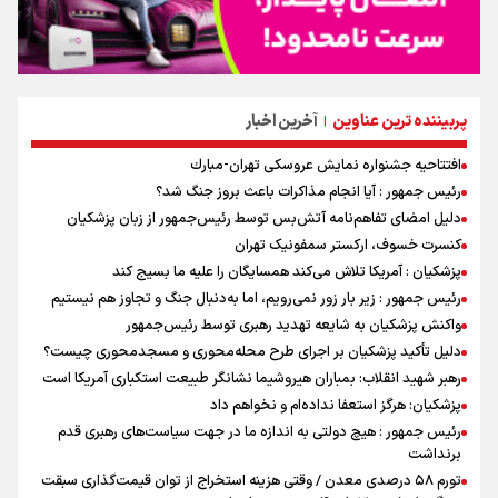
پربیننده ترین عناوین
آخرین اخبار
|
افتتاحیه جشنواره نمايش عروسكى تهران-مبارك
رئیس جمهور : آیا انجام مذاکرات باعث بروز جنگ شد؟
دلیل امضای تفاهم‌نامه آتش‌بس توسط رئیس‌جمهور از زبان پزشکیان
کنسرت خسوف، ارکستر سمفونیک تهران
پزشکیان : آمریکا تلاش می‌کند همسایگان را علیه ما بسیج کند
رئیس جمهور : زیر بار زور نمی‌رویم، اما به‌دنبال جنگ و تجاوز هم نیستیم
واکنش پزشکیان به شایعه تهدید رهبری توسط رئیس‌جمهور
دلیل تأکید پزشکیان بر اجرای طرح محله‌محوری و مسجدمحوری چیست؟
رهبر شهید انقلاب: بمباران هیروشیما نشانگر طبیعت استکباری آمریکا است
پزشکیان: هرگز استعفا نداده‌ام و نخواهم داد
رئیس جمهور : هیچ دولتی به اندازه ما در جهت سیاست‌های رهبری قدم
برنداشت
تورم ۵۸ درصدی معدن / وقتی هزینه استخراج از توان قیمت‌گذاری سبقت