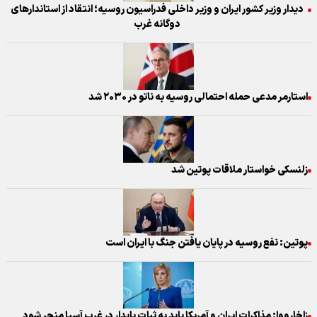
دیدار وزیر کشور ایران و وزیر داخلی فدراسیون روسیه؛ انتقاد از استاندارهای
دوگانه غرب
استارمر مدعی حمله احتمالی روسیه به ناتو در ۲۰۳۰ شد
زلنسکی خواستار ملاقات پوتین شد
پوتین: نفع روسیه در پایان یافتن جنگ با ایران است
زاخارووا: مذاکرات ایران و آمریکا باید به ثبات پایدار در غرب آسیا منجر شود