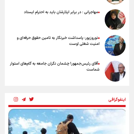
نسل دارد/ دوست دارم آرژانتین قهرمان شود
شاهرخی: اندازه داشته‌هایمان از بازار جام جهانی برداشت کردیم/ دودستی
مهاجرانی : در برابر ایثارشان باید به احترام ایستاد
سرنوشت صعود را به تیم‌های دیگر سپردیم
عالمی: جام جهانی از مرحله حذفی جان گرفت/ درباره شیوه بازی تیم ملی
نقد وجود دارد
نوروزپور: پاسداشت خبرنگار به تامین حقوق حرفه‌ای و
امنیت شغلی اوست
آقای رئیس‌جمهور! چشمان نگران جامعه به گام‌های استوار
شماست
چرخه تندروی در برابر آرمان مشروطه
اینفوگرافی
بنزین؛ تدبیری برای حفظ امنیت انرژی