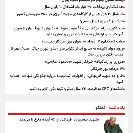
هدف‌گذاری پرداخت ۳۰ هزار وام اشتغال تا پایان سال
استقبال ۳ هزار جوان از کارگاه‌های مهارت‌آموزی در ۲۵۰ شهرستان کشور
شوک بزرگ برای لیونل مسی!
سخنگوی سپاه: بازگشایی تنگۀ هرمز منوط به پذیرش شروط ایران از سوی
آمریکاست و ارتباطی به مذاکرات ایران و عمان ندارد
علت نامگذاری ۱۷ مرداد به عنوان روز خبرنگار چیست؟
ورود مواد آلاینده به منابع آب از نگرانی‌های جدی دوران جنگ است/ خطر از
دست رفتن باروری خاک
مروری بر زندگینامه خبرنگار شهید «محمود صارمی»
۱۷ مرداد؛ روز خبرنگار
خانواده شهید لاریجانی: از اظهارات شتاب‌زده درباره چگونگی شهادت اجتناب
کنید
اشک‌های CR7 به قیمت ۲۳ سال تلاش؛ گریه نکن آقای رونالدو
حیدری: افزایش تیم‌های جام جهانی هم سود داشت و هم ضرر/ تیم ملی در
جام جهانی مردود نشد
یادداشت
گفتگو
|
تلاش مدام برای زنده نگه داشتن هنر ایرانی
نصرتی: پاسخ بیرانوند سنخیتی با صحبت‌های علی دایی نداشت/
شهید نصیرزاده؛ فرمانده‌ای که آینده دفاع را می‌دید
ملی‌پوشان نباید از خودشان تعریف کنند!
خلعتبری: جای دو سه نفر در جام جهانی خالی بود/ تیم ملی نیاز به تغییر