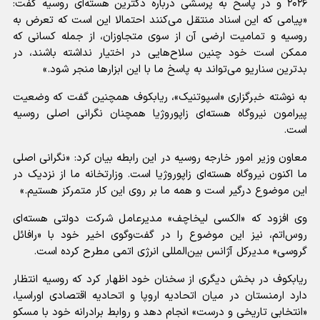
۲۰۲۶ و در پاسخ به پرسشی درباره دکترین هسته‌ای روسیه گفت:
«پیامی که این اسناد منتقل می‌کنند احتمالا این است که تعرض به
روسیه و تمامیت ارضی آن از سوی متجاوزان، از جمله کسانی که
ممکن است خود چنین سلاح‌هایی در اختیار نداشته باشند، در
بدترین سناریو می‌تواند به پاسخ ما با این ابزار‌ها منجر شود.»
به نوشته خبرگزاری «اسپوتنیک»، ریابکوف همچنین گفت که وضعیت
پیرامون نیروگاه هسته‌ای زاپوروژیا همچنان نگرانی اصلی روسیه
است.
معاون وزیر امور خارجه روسیه در این رابطه بیان کرد: «نگرانی اصلی
ما اکنون نیروگاه هسته‌ای زاپوروژیا است. وزارتخانه ما از نزدیک در
این موضوع درگیر است و همه ما بر روی این کار متمرکز هستیم.»
وی افزود که «الکسی لیخاچف» مدیرعامل شرکت دولتی هسته‌ای
روس‌اتم، نیز این موضوع را در گفت‌وگوی اخیر خود با «رافائل
گروسی» مدیرکل آژانس بین‌المللی انرژی اتمی مطرح کرده است.
ریابکوف در بخش دیگری از سخنان خود اظهار کرد که روسیه انتظار
دارد ارمنستان در میان اتحادیه اروپا و اتحادیه اقتصادی اوراسیا،
«انتخابی تاریخی و درست» انجام دهد و روابط برادرانه خود با مسکو