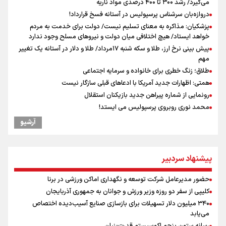
می‌گیرد/ رشد ۳۰۰ تا ۴۰۰ درصدی مواد ناریه
دروازه‌بان سرشناس پرسپولیس در آستانه فسخ قرارداد!
پزشکیان: مذاکره به معنای تسلیم نیست/ دولت برای خدمت به مردم
خواهد ایستاد/ هیچ اختلافی میان دولت و نیروهای مسلح وجود ندارد
پیش بینی نرخ ارز، طلا و سکه شنبه ۱۷مرداد/ طلا و دلار در آستانه یک تغییر
مهم
طلاق؛ زنگ خطری برای خانواده و سرمایه اجتماعی
همتی: اظهارات جدید آمریکا با ادعاهای قبلی سازگار نیست
رونمایی از شماره پیراهن جدید بازیکنان استقلال
محمد نوری روبروی پرسپولیس می ایستد!
افزایش شمار شهدای لبنان به چهار هزار و ۳۳۵ شهید
آرشیو
دبیرکل گردان‌های سیدالشهدا عراق: پاسخ به تجاوزهای عربستان همچنان
در دستور کار است
یوسفی: جای بخیه سرم یادگار یک سانحه است، نه دعوا!/ انتظار داشتیم تیم
پیشنهاد سردبیر
ملی از گروهش صعود کند + فیلم
کالبدشکافی استقلال پیش از لیگ بیست‌و‌ششم/ آبی‌پوشان با چه وضعیتی
حضور مدیرعامل شرکت توسعه و نگهداری اماکن ورزشی در برنا
وارد لیگ می‌شوند؟
کلیپی از سفر دو روزه وزیر ورزش و جوانان به جمهوری آذربایجان
مروری بر زندگینامه خبرنگار شهید «محمود صارمی»
۳۴۰ میلیون دلار تسهیلات برای بازسازی صنایع آسیب‌دیده اختصاص
علت نامگذاری ۱۷ مرداد به عنوان روز خبرنگار چیست؟
می‌یابد
رسانه ستون پنجم اکوسیستم قدرت‌بنیان