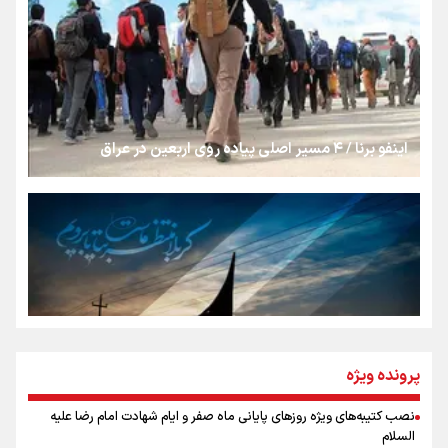
«هورامان»؛ میراثی که جهان را شیفته کرد
شکستگیِ بزرگ؛ روایتِ یک استخوان، یک نسل، یک توهم!
اینفو برنا / ۴ مسیر اصلی پیاده روی اربعین در عراق
رسانه ملی و حق مردم برای شنیدن صدای رئیس‌جمهوری
روایت ایران از کنار مردم
از طلوع خیابان‌ها تا غروب اشک
پرونده ویژه
نصب کتیبه‌های ویژه روزهای پایانی ماه صفر و ایام شهادت امام رضا علیه
اینفو برنا / توصیه‌هایی طلایی برای پیاده روی اربعین
السلام