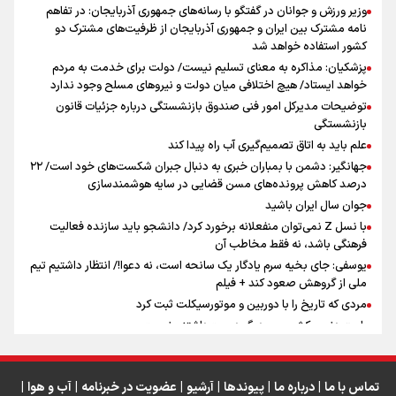
جمله‌ای که بغض چهارماهه را شکست؛ «آهای مردم، آقا از
وزیر ورزش و جوانان در گفتگو با رسانه‌های جمهوری آذربایجان: در تفاهم
تهران رفتند»
نامه مشترک بین ایران و جمهوری آذربایجان از ظرفیت‌های مشترک دو
کشور استفاده خواهد شد
پزشکیان: مذاکره به معنای تسلیم نیست/ دولت برای خدمت به مردم
سه حسرتی که به دلم ماند
خواهد ایستاد/ هیچ اختلافی میان دولت و نیروهای مسلح وجود ندارد
توضیحات مدیرکل امور فنی صندوق بازنشستگی درباره جزئیات قانون
بازنشستگی
علم باید به اتاق تصمیم‌گیری آب راه پیدا کند
جهانگیر: دشمن با بمباران خبری به دنبال جبران شکست‌های خود است/ ۲۲
درصد کاهش پرونده‌های مسن قضایی در سایه هوشمندسازی
اینفو برنا / جدول کامل فاصله مرز شلمچه تا شهرهای زیارتی
جوان سال ایران باشید
عراق
با نسل Z نمی‌توان منفعلانه برخورد کرد/ دانشجو باید سازنده فعالیت
فرهنگی باشد، نه فقط مخاطب آن
یوسفی: جای بخیه سرم یادگار یک سانحه است، نه دعوا!/ انتظار داشتیم تیم
ملی از گروهش صعود کند + فیلم
مردی که تاریخ را با دوربین و موتورسیکلت ثبت کرد
رابرت دنیرو: کشور من دیگر دوست‌داشتنی نیست
دبیر فدراسیون بولینگ و بیلیارد: از رسانه ملی انتظار حمایت داریم/ در
انتظار حضور تیم‌های بزرگ مثل استقلال در لیگ هستیم
تورم ۵۸ درصدی معدن / وقتی هزینه استخراج از توان قیمت‌گذاری سبقت
تماس با ما
|
درباره ما
|
پیوندها
|
آرشیو
|
عضویت در خبرنامه
|
آب و هوا
|