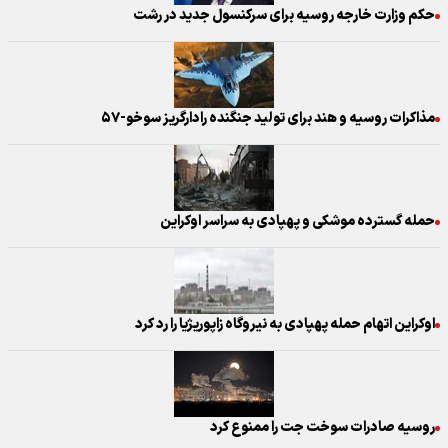
حکم وزارت خارجه روسیه برای سرکنسول جدید در رشت
مذاکرات روسیه و هند برای تولید جنگنده رادارگریز سوخو-۵۷
حمله گسترده موشکی و پهپادی به سراسر اوکراین
اوکراین اتهام حمله پهپادی به نیروگاه زاپوریژیا را رد کرد
روسیه صادرات سوخت جت را ممنوع کرد