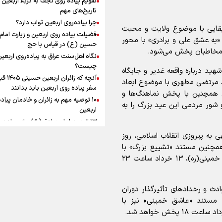
به زوجیت
افزوده چقدر است؟
تاریخ‌های مهم
چرا پیاده‌روی اربعین ثواب دارد؟
سیقایی با موضوع ولایت و محبت
فضیلت پیاده روی اربعین و زیارت امام
به عشق علی و برادری» با محور
حسین (ع) در قیاس با حج
 مخاطبان پخش می‌شود.
نگاه اهل‌سنت عراق به پیاده‌روی اربعی
اینفوبرنا/ سقف معافیت مالیاتی
چیست؟
شهید درباره واقعه غدیر و جایگاه
آنچه که زائران ار
حقوق کارکنان دولت و بازنشست
 مرتضی مطهری با موضوع ابعاد
سفر پیاده روی اربعین باید بدانند
 همچنین با پخش نماهنگ‌ها و
در بودجه ۱۴۰۵ چقدر است؟
۱۰ توصیه مهم به زائران و خادمان پیاد
 شور مردمی این عید بزرگ را به
اربعین
۱۳ توصیه امام صادق (ع) برای پیاده‌ر
اربعین
 به پیروزی انقلاب اسلامی، روز
۲۰ توصیه کاربردی برای شرکت در پیاد
وی آنتن می‌رود. همچنین مستند «تشییع بزرگ» با
اینفوبرنا/ حداقل حقوق
اربعین ۱۴۰۵
روایت حضور پرشور مردم در آئین بدرقه حضرت امام خمینی(ره)، ۱۳ خرداد ساعت ۲۳
پاسخ به سه‌ شبهه درباره پیاده‌روی ارب
بازنشستگان کشوری و لشکری د
لایحه بودجه سال ۱۴۰۵ چقدر است؟
ادث و رخدادهای تأثیرگذار دوران
 نمایش درمی‌آید. مستند «عاشق خمینی» نیز با