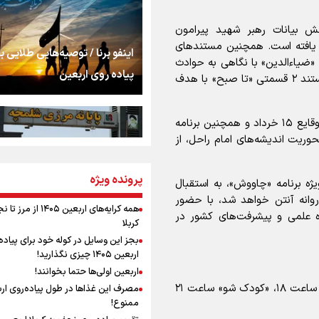
اشک
بیانات رهبر شهید پیرامون
ام ۱۵ خرداد اختصاص یافته است. همچنین مستندهای
جمله‌ای که بغض چها
اینفو برنا / توصیه‌هایی طلایی ب
یاءالدین» با نگاهی به حوادث
را شکست؛ «آهای مردم، 
پیاده روی اربعین
پیرامون انتخاب حضرت آیت‌الله خامنه‌ای به رهبری و مستند ۲ قسمتی «تا صبح» با هدف
تهران رفتند»
سه حسرتی که به دلم 
پخش سریال «سال‌های برف و بنفشه» با رویکرد روایت وقایع ۱۵ خرداد و همچنین برنامه
ریت اندیشه‌های امام راحل، از
مومنِ مقتدرِ مظلوم
پرونده ویژه
اینفو برنا / جدول کامل فاصله م
ویژه برنامه «چاووش»، به استقبال
روانه آنتن خواهد شد، با حضور
شلمچه تا شهرهای زیارتی عراق
همه کرایه‌های اربعین ۱۴۰۵ از 
اه علمی و پیشرفت‌های کشور در
کربلا
نگاه تمدنی رهبر شهید
بجز این وسایل در کوله خود برای پیاده
فضای مجازی
اربعین ۱۴۰۵ چیزی نگذارید!
اربعین اولی‌ها حتما بخوانند!
شبکه نسیم به مناسبت این ایام برنامه های «نسیم آوا» ساعت ۱۸، «کودک شو» ساعت ۲۱
مصرف این غذاها در طول پیاده‌روی ار
رابطه کارگر و کارفرما د
ممنوع!
اینفو برنا/ میزان مالیات بر ارزش
اندیشه رهبر شهید: از 