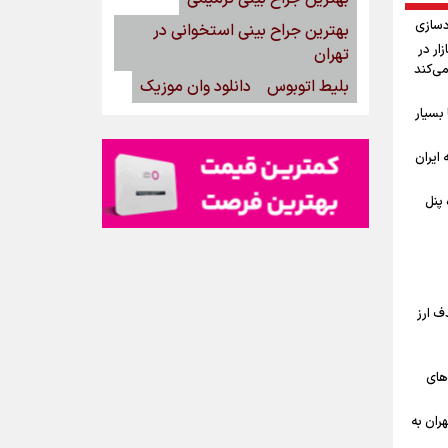
دسازی
بهترین جراح بینی استخوانی در
15مرداد/ بازار در
تهران
می‌کند
بلیط اتوبوس
دانلود وان موزیک
بسیار
ه ایران
گاه پنل
ف ارز
‌های
ران به