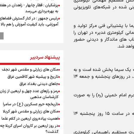
 پخش مستقیم مهمانی کیلومتری
پزشکیان : قطار چابهار - زاهدان در هفت
ی شده در شبکه‌های تلویزیونی
به بهره‌برداری می‌رسد
رئیس جمهور : در کنار گسترش فضاهای
آموزشی، باید کیفیت آموزش را هم بالا ب
 با پشتیبانی فنی مرکز تولید و
پزشکیان: رهبر شهید سرمایه و پشتوانه 
ی کیلومتری غدیر» در تهران را
برای ما بود
 نیز قاب های ماندگار و دیدنی حضور
تفاهم‌نامه همکاری بانک رفاه کارگران و 
واهد شد.
سفیددشت برای اجرای طرح‌های توسعه
امضا شد
پیشنهاد سردبیر
گزارشی از ورود وزیر ورزش و جوانان ایرا
» که از شنبه ۹ خرداد از شبکه یک سیما پخش شده است و به
مکان های زیارتی و مقدس شهر نجف
باکو برای امضای سند برنامه اجرایی با
آذربایجانی
بازخوانی سیره و اندیشه امام خمینی (ره) اختصاص دارد، در روزهای پنجشنبه و جمعه ۱۴
تاریخ و پیشینه شهر کاظمین عراق
عماد احمدوند : نسخه نانویی برای حل
جاهای دیدنی بغداد عراق
بحران منابع آبی کشور
رمز و رازهای عدد چهل و اربعین از زبان
 از ساعت ۸:۳۰ ویژه برنامه حرم امام خمینی (ره) را به صورت
رهبر شهید انقلاب: ادّعاهای دروغین
کارشناسان مذهبی
آمریکایی‌ها باید افشا شود
تاریخچه حرم عسکرین (ع) در سامرا
یحیی سریع: در عملیاتی گسترده تجم
مکان های زیارتی و مقدس شهر کربلا
پخش بیانات رهبر شهید انقلاب قدس الله نفسه الزکیه در ساعت ۱۵ روز پنجشنبه ۱۴
نظامی وابسته به عربستان را هدف قرار
اهمیت پیاده‌روی اربعین در کلام علما
مستمری مددجویان کفاف زندگی را نم
در روز اربعین بر کاروان اسرای کربلا چه
/ حمایت از ۱۹هزار زن‌ سرپرست خانوار
گذشت؟
مه، شبکه یک از ساعت ۱۶ تا ۱۹ به صورت مستقیم راهپیمایی کیلومتری