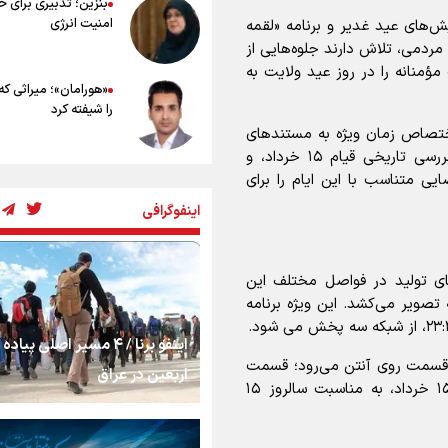
بنزین؛ تدبیری برای 
امنیت انرژی
یش‌های عید غدیر و برنامه «لقمه
ردی مشارکتی و مردمی، تلاش دارند جلوه‌هایی از
نانه را در روز عید ولایت به
«هورامان»؛ میراثی که
را شیفته کرد
ل پخش شبکه دو در این ۲ روز با اختصاص زمان ویژه به مستندهای
تبیینی با موضوع بازخوانی اندیشه‌های امام (ره) و بررسی تاریخی قیام ۱۵ خرداد، و
شکستگیِ بزرگ؛ روایت
 متناسب با این ایام را برای
استخوان، یک نسل، ی
اینفوگرافی
توهم!
رسانه ملی و حق مردم
‌های تولید در فواصل مختلف این
شنیدن صدای رئیس‌ج
تصویر می‌کشد. این ویژه برنامه
اینفو برنا / ۴ مسیر اصلی پیا
روایت ایران از کنار مر
نین فیلم تلویزیونی «سال‌های برف و بنفشه» در ۲ قسمت روی آنتن می‌رود؛ قسمت
اربعین در عراق
نخست چهارشنبه ۱۴ خرداد و قسمت دوم پنجشنبه ۱۵ خرداد، به مناسبت سالروز ۱۵
از طلوع خیابان‌ها تا 