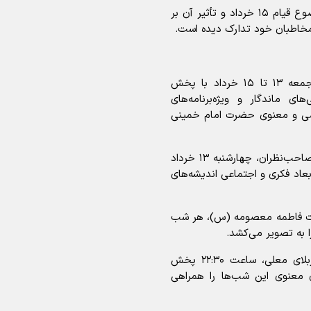
شبکه آموزش همچنین مستند «پایان سکوت» را با موضوع قیام ۱۵ خرداد و تأثیر آن بر
اینفو برنا/ درخشش سفیران اقتد
در بازی‌های همبستگی کشورها
اسلامی
شبکه قرآن و معارف سیما در روزهای چهارشنبه تا جمعه ۱۳ تا ۱۵ خرداد با پخش
ای ماندگار و ویژه‌برنامه‌های
اسی و معنوی حضرت امام خمینی
ویژه‌برنامه گفتگومحور «آرمان» با حضور کارشناسان و صاحب‌نظران، چهارشنبه ۱۳ خرداد
اینفوبرنا/ دستاوردهای وزارت 
ی ابعاد فکری و اجتماعی اندیشه‌های
و جوانان در توسعه ورزش بانوان
ضرت فاطمه معصومه (س)، هر شب
همچنین برنامه «یا کاشف‌الکرب» به صورت زنده از کربلای معلی، ساعت ۲۲:۳۰ پخش
اینفو برنا/ عملکرد دختران ایران 
ی معنوی این شب‌ها را همراهی
بازی‌های آسیایی جوانان ۲۰۲۵