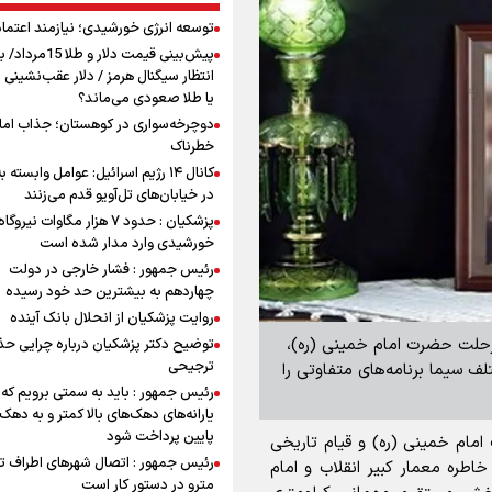
توسعه انرژی خورشیدی؛ نیازمند اعتما
پیش‌بینی قیمت دلار و طلا 
انتظار سیگنال هرمز / دلار عقب‌نشینی 
یا طلا صعودی می‌ماند؟
دوچرخه‌سواری در کوهستان؛ جذاب اما 
خطرناک
کانال ۱۴ رژیم اسرائیل: عوامل وابسته ب
در خیابان‌های تل‌آویو قدم می‌زنند
پزشکیان : حدود ۷ هزار مگاوات نیرو
خورشیدی وارد مدار شده است
رئیس جمهور : فشار خارجی در دولت
چهاردهم به بیشترین حد خود رسیده
روایت پزشکیان از انحلال بانک آینده
 رحلت حضرت امام خمینی (ره)،
توضیح دکتر پزشکیان درباره چرایی حذ
ترجیحی
ی مختلف سیما برنامه‌های متفاوتی را
رئیس جمهور : باید به سمتی برویم که
یارانه‌های دهک‌های بالا کمتر و به دهک
پایین پرداخت شود
مام خمینی (ره) و قیام تاریخی
رئیس جمهور : اتصال شهرهای اطراف ته
 خاطره معمار کبیر انقلاب و امام
مترو در دستور کار است