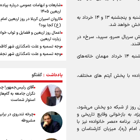
استاندار خوز
شایعات و ابهامات عمومی درباره پیاده
در مرزهای شلمچه و چذابه ثبت شد / ب
اربعین ۱۴۰۵
هزار موکب در خوزستان و 
موضوعات برنامه گفتگومحور «جریان» در روزهای چهارشنبه و پنجشنبه ۱۳ و ۱۴ خرداد به
کاروان اسیران کربلا در روز اربعین اما
نجف تا کربلا
(ع) کجا بود؟
امیررضا غلامی، ملی پوش تکواندو : تم
اعمال روز اربعین و فضایل و ثواب خوا
روی مسابقات پاکستان است نه بازی ه
خش سریال «سرو، سپید، سرخ» در
زیارت اربعین
آسیایی
وجه تسمیه و علت نامگذاری شهر کاظ
جابجایی مرکز ثقل اقتصاد جهان انجام
وجه تسمیه و علت نامگذاری شهر نجف
فرصت طلایی برای اقتصاد ایران +نمود
علاوه بر این، برنامه «امام امت» ساعت ۲۳ روز پنجشنبه ۱۴ خرداد مهمان خانه‌های
راهنمای کامل درباره مسیر پیاده روی ا
رادین زینالی، ملی پوش تکواندو : قدم 
از طریق العلماء
تلاش می کنم تا به طلای المپیک برسم
یادداشت
گفتگو
وجه تسمیه و علت نامگذاری شهر سامر
واده» با پخش آیتم های مختلف،
|
ونس: ایرانی‌ها مذاکره‌کنندگان سرسخت
هستند
وجه تسمیه و علت نامگذاری شهر کربلا
آقای رئیس‌جمهور! چ
وقتی از وفاق صحبت می‌کنم، منظورم م
بهترین موکب‌های ایرانی در پیاده روی 
نگران جامعه به گام‌ها
هستند/ مسیر اصلاحات آغاز شده و م
۱۴۰۵
استوار شماست
نخواهد شد
توصیه هایی مهم برای پیچ خوردگی پا د
ئل روز از شبکه دو پخش می‌شود،
پیاده روی اربعین
ه، به بازخوانی وقایع تاریخی و
چرخه تندروی در برابر 
خطرات پیاده روی اربعین/ ۷ را
مشروطه
د. برنامه «عصر خانواده» نیز با
سفری ایمن و معنوی
امام (ره)، میزبان کارشناسان و
۲۰ نکته دوستانه درباره پیاده روی اربع
عراقی ها