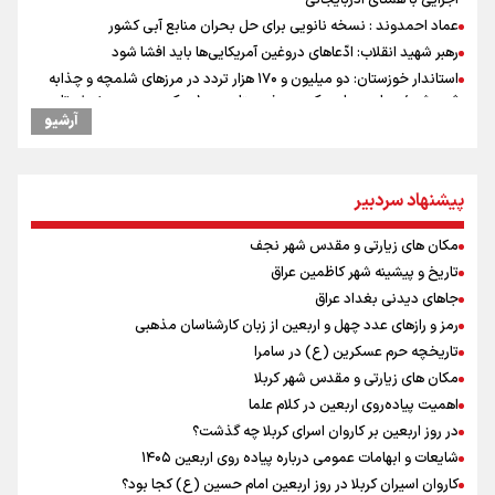
اجرایی با همتای آذربایجانی
عماد احمدوند : نسخه نانویی برای حل بحران منابع آبی کشور
رهبر شهید انقلاب: ادّعاهای دروغین آمریکایی‌ها باید افشا شود
استاندار خوزستان: دو میلیون و ۱۷۰ هزار تردد در مرزهای شلمچه و چذابه
ثبت شد / برپایی هزار موکب در خوزستان و ۱۰۰ موکب در مسیر نجف تا
آرشیو
کربلا
یحیی سریع: در عملیاتی گسترده تجمعات نظامی وابسته به عربستان را
هدف قرار دادیم
پیشنهاد سردبیر
جابجایی مرکز ثقل اقتصاد جهان انجام شد/ فرصت طلایی برای اقتصاد
ایران +نمودار
مکان های زیارتی و مقدس شهر نجف
امیررضا غلامی، ملی پوش تکواندو : تمرکزم روی مسابقات پاکستان است نه
بازی های آسیایی
تاریخ و پیشینه شهر کاظمین عراق
کانادا دو مظنون تیراندازی در نزدیکی کنسولگری آمریکا را بازداشت کرد
جاهای دیدنی بغداد عراق
نصیری: امیدوارم با خوشرنگ‌ترین مدال‌ها به ایران برگردیم/ حضور شهاب
رمز و رازهای عدد چهل و اربعین از زبان کارشناسان مذهبی
حسینی در اردو به تیم انگیزه می‌دهد/ امیدوارم پرسپولیس فصل موفقی
تاریخچه حرم عسکرین (ع) در سامرا
داشته باشد
مکان های زیارتی و مقدس شهر کربلا
رادین زینالی، ملی پوش تکواندو : قدم به قدم تلاش می کنم تا به طلای
اهمیت پیاده‌روی اربعین در کلام علما
المپیک برسم
در روز اربعین بر کاروان اسرای کربلا چه گذشت؟
اردوی تیم ملی تکواندو
شایعات و ابهامات عمومی درباره پیاده روی اربعین ۱۴۰۵
دانیال شه‌بخش: اردوی ازبکستان کیفیت فنی تیم ملی را بالا برد/ برای
کاروان اسیران کربلا در روز اربعین امام حسین (ع) کجا بود؟
مدال ناگویا باید قهرمانان جهان و المپیک را شکست دهیم