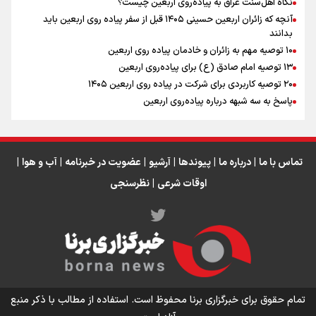
نگاه اهل‌سنت عراق به پیاده‌روی اربعین چیست؟
آنچه که زائران اربعین حسینی ۱۴۰۵ قبل از سفر پیاده روی اربعین باید
بدانند
۱۰ توصیه مهم به زائران و خادمان پیاده روی اربعین
اینفو برنا / جدول کامل فاصله مرز شلمچه تا شهرهای زیارتی
۱۳ توصیه امام صادق (ع) برای پیاده‌روی اربعین
۲۰ توصیه کاربردی برای شرکت در پیاده روی اربعین ۱۴۰۵
عراق
پاسخ به سه‌ شبهه درباره پیاده‌روی اربعین
تماس با ما
|
درباره ما
|
پیوندها
|
آرشیو
|
عضویت در خبرنامه
|
آب و هوا
|
اوقات شرعی
|
نظرسنجی
اینفو برنا/ میزان مالیات بر ارزش افزوده چقدر است؟
تمام حقوق برای خبرگزاری برنا محفوظ است. استفاده از مطالب با ذکر منبع