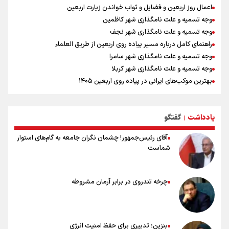
اعمال روز اربعین و فضایل و ثواب خواندن زیارت اربعین
وجه تسمیه و علت نامگذاری شهر کاظمین
وجه تسمیه و علت نامگذاری شهر نجف
راهنمای کامل درباره مسیر پیاده روی اربعین از طریق العلماء
وجه تسمیه و علت نامگذاری شهر سامرا
وجه تسمیه و علت نامگذاری شهر کربلا
بهترین موکب‌های ایرانی در پیاده روی اربعین ۱۴۰۵
توصیه هایی مهم برای پیچ خوردگی پا در پیاده روی اربعین
خطرات پیاده روی اربعین/ ۷ راهنمایی برای سفری ایمن و معنوی
یادداشت
گفتگو
۲۰ نکته دوستانه درباره پیاده روی اربعین و عراقی ها
|
آقای رئیس‌جمهور! چشمان نگران جامعه به گام‌های استوار
شماست
چرخه تندروی در برابر آرمان مشروطه
بنزین؛ تدبیری برای حفظ امنیت انرژی