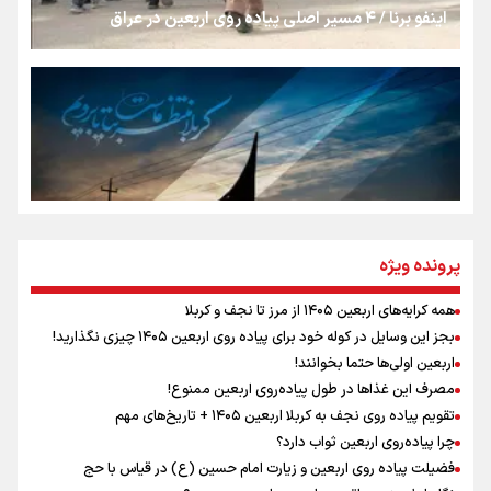
اینفو برنا / ۴ مسیر اصلی پیاده روی اربعین در عراق
جمله‌ای که بغض چهارماهه را شکست؛ «آهای مردم، آقا از
تهران رفتند»
سه حسرتی که به دلم ماند
مومنِ مقتدرِ مظلوم
پرونده ویژه
همه کرایه‌های اربعین ۱۴۰۵ از مرز تا نجف و کربلا
اینفو برنا / توصیه‌هایی طلایی برای پیاده روی اربعین
بجز این وسایل در کوله خود برای پیاده روی اربعین ۱۴۰۵ چیزی نگذارید!
نگاه تمدنی رهبر شهید به فضای مجازی
اربعین اولی‌ها حتما بخوانند!
مصرف این غذاها در طول پیاده‌روی اربعین ممنوع!
تقویم پیاده روی نجف به کربلا اربعین ۱۴۰۵ + تاریخ‌های مهم
چرا پیاده‌روی اربعین ثواب دارد؟
رابطه کارگر و کارفرما در اندیشه رهبر شهید: از تضاد به
زوجیت
فضیلت پیاده روی اربعین و زیارت امام حسین (ع) در قیاس با حج