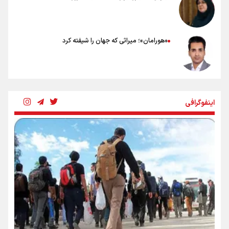
«هورامان»؛ میراثی که جهان را شیفته کرد
شکستگیِ بزرگ؛ روایتِ یک استخوان، یک نسل، یک توهم!
اینفوگرافی
رسانه ملی و حق مردم برای شنیدن صدای رئیس‌جمهوری
روایت ایران از کنار مردم
از طلوع خیابان‌ها تا غروب اشک