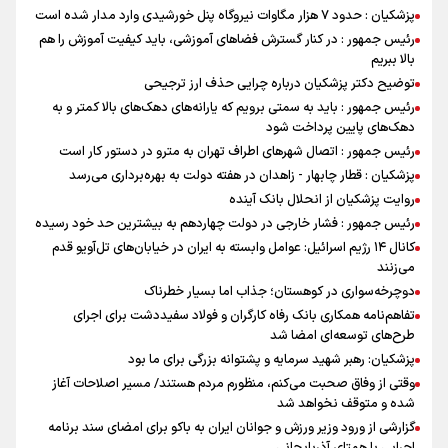
پزشکیان : حدود ۷ هزار مگاوات نیروگاه پنل خورشیدی وارد مدار شده است
رئیس جمهور : در کنار گسترش فضاهای آموزشی، باید کیفیت آموزش را هم
بالا ببریم
توضیح دکتر پزشکیان درباره چرایی حذف ارز ترجیحی
رئیس جمهور : باید به سمتی برویم که یارانه‌های دهک‌های بالا کمتر و به
دهک‌های پایین پرداخت شود
رئیس جمهور : اتصال شهرهای اطراف تهران به مترو در دستور کار است
پزشکیان : قطار چابهار - زاهدان در هفته دولت به بهره‌برداری می‌رسد
روایت پزشکیان از انحلال بانک آینده
رئیس جمهور : فشار خارجی در دولت چهاردهم به بیشترین حد خود رسیده
کانال ۱۴ رژیم اسرائیل: عوامل وابسته به ایران در خیابان‌های تل‌آویو قدم
می‌زنند
دوچرخه‌سواری در کوهستان؛ جذاب اما بسیار خطرناک
تفاهم‌نامه همکاری بانک رفاه کارگران و فولاد سفیددشت برای اجرای
طرح‌های توسعه‌ای امضا شد
پزشکیان: رهبر شهید سرمایه و پشتوانه بزرگی برای ما بود
وقتی از وفاق صحبت می‌کنم، منظورم مردم هستند/ مسیر اصلاحات آغاز
شده و متوقف نخواهد شد
گزارشی از ورود وزیر ورزش و جوانان ایران به باکو برای امضای سند برنامه