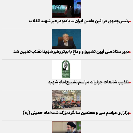
رئیس‌جمهور در آئین «امین ایران»، یادبود رهبر شهید انقلاب
دبیر ستاد ملی آیین تشییع و وداع با پیکر رهبر شهید انقلاب تعیین شد
تکذیب شایعات جزئیات مراسم تشییع امام شهید
برگزاری مراسم سی و هفتمین سالگرد بزرگداشت امام خمینی (ره)