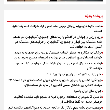
از طلوع خیابان‌ها تا غروب اشک
پرونده ویژه
نصب کتیبه‌های ویژه روزهای پایانی ماه صفر و ایام شهادت امام رضا علیه
اینفو برنا / توصیه‌هایی طلایی برای پیاده روی اربعین
السلام
جمله‌ای که بغض چهارماهه را شکست؛ «آهای مردم، آقا از
وزیر ورزش و جوانان در گفتگو با رسانه‌های جمهوری آذربایجان: در تفاهم
تهران رفتند»
نامه مشترک بین ایران و جمهوری آذربایجان از ظرفیت‌های مشترک دو
کشور استفاده خواهد شد
پزشکیان: مذاکره به معنای تسلیم نیست/ دولت برای خدمت به مردم
سه حسرتی که به دلم ماند
خواهد ایستاد/ هیچ اختلافی میان دولت و نیروهای مسلح وجود ندارد
توضیحات مدیرکل امور فنی صندوق بازنشستگی درباره جزئیات قانون
بازنشستگی
علم باید به اتاق تصمیم‌گیری آب راه پیدا کند
جهانگیر: دشمن با بمباران خبری به دنبال جبران شکست‌های خود است/ ۲۲
درصد کاهش پرونده‌های مسن قضایی در سایه هوشمندسازی
اینفو برنا / جدول کامل فاصله مرز شلمچه تا شهرهای زیارتی
جوان سال ایران باشید
عراق
با نسل Z نمی‌توان منفعلانه برخورد کرد/ دانشجو باید سازنده فعالیت
فرهنگی باشد، نه فقط مخاطب آن
یوسفی: جای بخیه سرم یادگار یک سانحه است، نه دعوا!/ انتظار داشتیم تیم