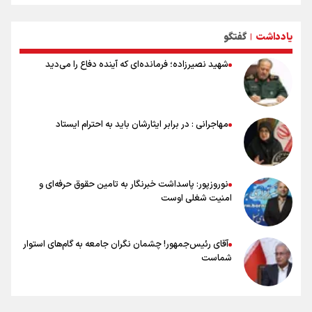
حیدری: افزایش تیم‌های جام جهانی هم سود داشت و هم ضرر/ تیم ملی در
جام جهانی مردود نشد
یادداشت
گفتگو
|
تلاش مدام برای زنده نگه داشتن هنر ایرانی
نصرتی: پاسخ بیرانوند سنخیتی با صحبت‌های علی دایی نداشت/
شهید نصیرزاده؛ فرمانده‌ای که آینده دفاع را می‌دید
ملی‌پوشان نباید از خودشان تعریف کنند!
خلعتبری: جای دو سه نفر در جام جهانی خالی بود/ تیم ملی نیاز به تغییر
نسل دارد/ دوست دارم آرژانتین قهرمان شود
شاهرخی: اندازه داشته‌هایمان از بازار جام جهانی برداشت کردیم/ دودستی
مهاجرانی : در برابر ایثارشان باید به احترام ایستاد
سرنوشت صعود را به تیم‌های دیگر سپردیم
عالمی: جام جهانی از مرحله حذفی جان گرفت/ درباره شیوه بازی تیم ملی
نقد وجود دارد
نوروزپور: پاسداشت خبرنگار به تامین حقوق حرفه‌ای و
امنیت شغلی اوست
آقای رئیس‌جمهور! چشمان نگران جامعه به گام‌های استوار
شماست
چرخه تندروی در برابر آرمان مشروطه