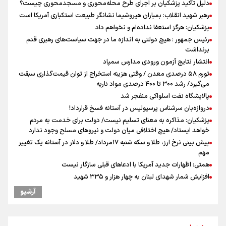
دلیل تأکید پزشکیان بر اجرای طرح محله‌محوری و مسجدمحوری چیست؟
رهبر شهید انقلاب: بمباران هیروشیما نشانگر طبیعت استکباری آمریکا است
پزشکیان: هرگز استعفا نداده‌ام و نخواهم داد
رئیس جمهور : هیچ دولتی به اندازه ما در جهت سیاست‌های رهبری قدم
برنداشت
انتشار نتایج آزمون ورودی مدارس سمپاد
تورم ۵۸ درصدی معدن / وقتی هزینه استخراج از توان قیمت‌گذاری سبقت
می‌گیرد/ رشد ۳۰۰ تا ۴۰۰ درصدی مواد ناریه
پالایشگاه نفت اسلواکی منفجر شد
دروازه‌بان سرشناس پرسپولیس در آستانه فسخ قرارداد!
پزشکیان: مذاکره به معنای تسلیم نیست/ دولت برای خدمت به مردم
خواهد ایستاد/ هیچ اختلافی میان دولت و نیروهای مسلح وجود ندارد
پیش بینی نرخ ارز، طلا و سکه شنبه ۱۷مرداد/ طلا و دلار در آستانه یک تغییر
مهم
همتی: اظهارات جدید آمریکا با ادعاهای قبلی سازگار نیست
افزایش شمار شهدای لبنان به چهار هزار و ۳۳۵ شهید
دبیرکل گردان‌های سیدالشهدا عراق: پاسخ به تجاوزهای عربستان همچنان
آرشیو
در دستور کار است
رونمایی از شماره پیراهن جدید بازیکنان استقلال
یوسفی: جای بخیه سرم یادگار یک سانحه است، نه دعوا!/ انتظار داشتیم تیم