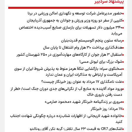
پیشنهاد سردبیر
ملی از گروهش صعود کند + فیلم
کالبدشکافی استقلال پیش از لیگ بیست‌و‌ششم/ آبی‌پوشان با چه وضعیتی
حضور مدیرعامل شرکت توسعه و نگهداری اماکن ورزشی در برنا
وارد لیگ می‌شوند؟
کلیپی از سفر دو روزه وزیر ورزش و جوانان به جمهوری آذربایجان
محمد نوری روبروی پرسپولیس می ایستد!
۳۴۰ میلیون دلار تسهیلات برای بازسازی صنایع آسیب‌دیده اختصاص
نوروزپور: پاسداشت خبرنگار به تامین حقوق حرفه‌ای و امنیت شغلی اوست
می‌یابد
رسانه ستون پنجم اکوسیستم قدرت‌بنیان
هدف‌گذاری پرداخت ۳۰ هزار وام اشتغال تا پایان سال
استقبال ۳ هزار جوان از کارگاه‌های مهارت‌آموزی در ۲۵۰ شهرستان کشور
شوک بزرگ برای لیونل مسی!
سخنگوی سپاه: بازگشایی تنگۀ هرمز منوط به پذیرش شروط ایران از سوی
آمریکاست و ارتباطی به مذاکرات ایران و عمان ندارد
علت نامگذاری ۱۷ مرداد به عنوان روز خبرنگار چیست؟
ورود مواد آلاینده به منابع آب از نگرانی‌های جدی دوران جنگ است/ خطر از
دست رفتن باروری خاک
مروری بر زندگینامه خبرنگار شهید «محمود صارمی»
۱۷ مرداد؛ روز خبرنگار
خانواده شهید لاریجانی: از اظهارات شتاب‌زده درباره چگونگی شهادت اجتناب
کنید
اشک‌های CR7 به قیمت ۲۳ سال تلاش؛ گریه نکن آقای رونالدو