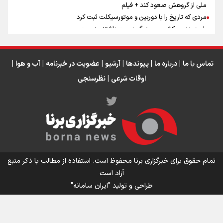
ملی از گروهش صعود کند + فیلم
مردی که تاریخ را با دوربین و موتورسیکلت ثبت کرد
رابرت دنیرو: کشور من دیگر دوست‌داشتنی نیست
دبیر فدراسیون بولینگ و بیلیارد: از رسانه ملی انتظار حمایت داریم/ در
انتظار حضور تیم‌های بزرگ مثل استقلال در لیگ هستیم
تورم ۵۸ درصدی معدن / وقتی هزینه استخراج از توان قیمت‌گذاری سبقت
تماس با ما
|
درباره ما
|
پیوندها
|
آرشیو
|
عضویت در خبرنامه
|
آب و هوا
|
می‌گیرد/ رشد ۳۰۰ تا ۴۰۰ درصدی مواد ناریه
اوقات شرعی
|
نظرسنجی
اینفو برنا/ میزان مالیات بر ارزش افزوده چقدر است؟
تمام حقوق برای خبرگزاری برنا محفوظ است. استفاده از مطالب با ذکر منبع
آزاد است
طراحی و تولید
"ایران سامانه"