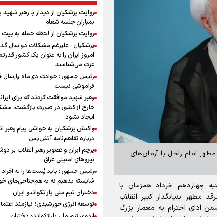
روایت پزشکیان از دیدار با رهبر شهید 
بمباران جلسه شعام
روایت پزشکیان از لحظه حمله به بیت 
پزشکیان : علیرغم مشکلات دو سال گذ
امروز ایران را به عنوان یک کشور قدرتمن
عزت می‌شناسند
رئیس جمهور : حوادث دی‌ماه پارسال ق
فراموشی نیست
رهبر شهید موافقت کردند که برای ایران
خارج از کشور در صورت بازگشت، مشک
ایجاد نشود
واکنش پزشکیان به حواشی پیام رهبر ان
درباره تفاهم‌نامه آتش‌بس
پرچم ایران و تصویر رهبر انقلاب بر دو
مطهر امام راحل با آرمان‌های
نیروهای امنیتی عراق
رئیس جمهور : باید پُست‌ها را به افراد
شایسته بدهیم نه به هم‌جناحی‌های خ
نبه چهاردهم خرداد همزمان با
دختران تیم ملی پاراتکواندو ایران
د مطهر بنیانگذار کبیر انقلاب
توسعه انرژی خورشیدی؛ نیازمند اعتما
من ادای احترام به معمار بزرگ
اردوی تیم ملی پاراتکواندو دختران