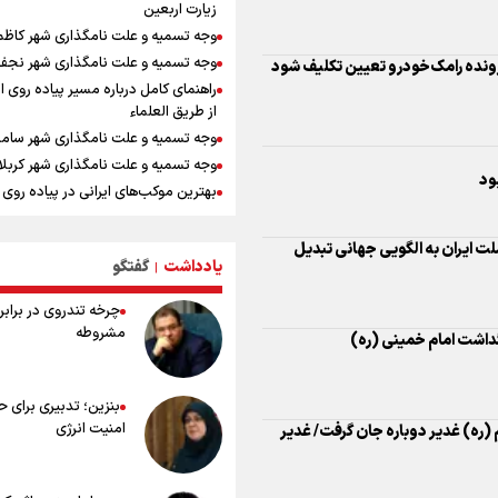
زیارت اربعین
ارتش صهیونیستی زمین‌های کشاورزی 
وجه تسمیه و علت نامگذاری شهر کاظ
جنوب لبنان را به آتش کشید
وجه تسمیه و علت نامگذاری شهر نجف
ونده رامک‌خودرو تعیین تکلیف شود
چه کسی باید قیمت‌ها را تعیین کند؟
راهنمای کامل درباره مسیر پیاده روی ا
بازگشت روان دو میلیون و هشتصد هزار
از طریق العلماء
اربعین از مرزهای شش‌گانه
وجه تسمیه و علت نامگذاری شهر سامر
زائران اربعین حسینی در مرز تمرچین
وجه تسمیه و علت نامگذاری شهر کربلا
ایران آقای بلامنازع تنگه هرمز
ود
بهترین موکب‌های ایرانی در پیاده روی 
وزیر خارجه مصر: رژیم اسراییل بدون ت
۱۴۰۵
حقوق مشروع مردم فلسطین امنیت ن
توصیه هایی مهم برای پیچ خوردگی پا د
داشت
لت ایران به الگویی جهانی تبدیل
پیاده روی اربعین
یادداشت
گفتگو
|
مستمری مددجویان کفاف زندگی را نم
خطرات پیاده روی اربعین/ ۷ را
/ حمایت از ۱۹هزار زن‌ سرپرست خانوار
چرخه تندروی در برابر 
سفری ایمن و معنوی
مشروطه
۲۰ نکته دوستانه درباره پیاده روی اربع
گداشت امام خمینی (ره)
عراقی ها
بهترین ذکر در پیاده‌روی اربعین چیس
بنزین؛ تدبیری برای 
۸۰ توصیه کاربردی برای ۸۰ کی
امنیت انرژی
ره) غدیر دوباره جان گرفت/ غدیر
اربعین
توصیه های کاربردی برای زائران در پیاد
اربعین