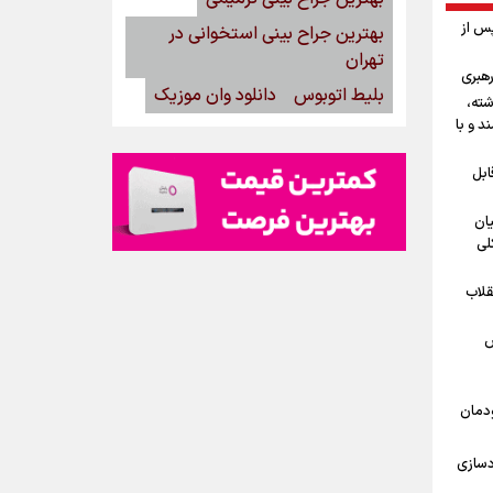
پس از
بهترین جراح بینی استخوانی در
تهران
رهبری
بلیط اتوبوس
دانلود وان موزیک
شته،
د و با
ابل
یان
لی
قلاب
ش
ودمان
دسازی