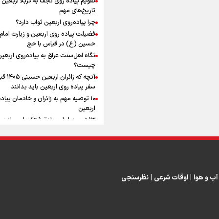
ماندگار شد
افزوده چقدر است؟
تاریخ‌های مهم
چرا پیاده‌روی اربعین ثواب دارد؟
فضیلت پیاده روی اربعین و زیارت امام
حسین (ع) در قیاس با حج
نگاه اهل‌سنت عراق به پیاده‌روی اربعی
اینفوبرنا/ سقف معافیت مالیاتی
چیست؟
آنچه که زائران ار
حقوق کارکنان دولت و بازنشست
سفر پیاده روی اربعین باید بدانند
در بودجه ۱۴۰۵ چقدر است؟
۱۰ توصیه مهم به زائران و خادمان پیاد
اربعین
۱۳ توصیه امام صادق (ع) برای پیاده‌ر
اربعین
۲۰ توصیه کاربردی برای شرکت در پیاد
اینفوبرنا/ حداقل حقوق
اربعین ۱۴۰۵
پاسخ به سه‌ شبهه درباره پیاده‌روی ارب
بازنشستگان کشوری و لشکری د
آب و هوا
|
اوقات شرعی
|
نظرسنجی
لایحه بودجه سال ۱۴۰۵ چقدر است؟