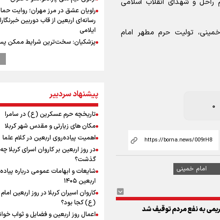
م راحل و شهدای انقلاب اسلامی
راویان عشق در مرز مهران؛ روایت حماس
رسانه‌ای اربعین از قاب دوربین خبرنگارا
ایلامی
مینی، تولیت حرم مطهر امام
پزشکیان: سخت‌ترین شرایط ممکن پس
انقلاب را تجربه میکنیم/ اگر تا امروز مان
بخاطر همه‌ مردم نجیب ایران بوده اس
رهبر شهید مثل کوه پشتیبان و حامی 
بود
پیشنهاد سردبیر
پیش‌بینی قیمت دلار و طلا 
انتظار سیگنال هرمز / دلار عقب‌نشینی 
0
یا طلا صعودی می‌ماند؟
تاریخچه حرم عسکرین (ع) در سامرا
پزشکیان: فلسطین هرگز از اولویت سی
مکان های زیارتی و مقدس شهر کربلا
خارجی ایران خارج نخواهد شد/ از هر 
اهمیت پیاده‌روی اربعین در کلام علما
رهبران فلسطینی در روند مذاکرات حما
در روز اربعین بر کاروان اسرای کربلا چه
می‌کنیم
گذشت؟
عملیات تجهیز کتابخانه روستای هدف
امام خمینی
شایعات و ابهامات عمومی درباره پیاده
گردشگری ریاب به پایان رسید
اربعین ۱۴۰۵
ترس نتانیاهو از ترور
کاروان اسیران کربلا در روز اربعین اما
فرود یک بالگرد در بیمارستان رمبام در
(ع) کجا بود؟
ریمی به نفع مردم توقیف شد
اشغالی در پی هلاکت ۲ نظامی
اعمال روز اربعین و فضایل و ثواب خوا
زخمی شدن ۷ نظامی دیگر