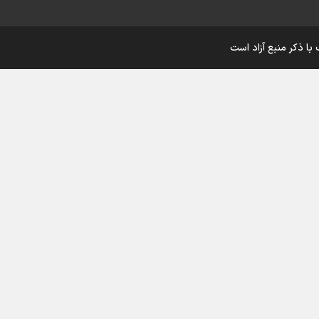
اینفو برنا/ درخشش سفیران اقتد
با ذکر منبع آزاد است
در بازی‌های همبستگی کشورها
اسلامی
اینفوبرنا/ دستاوردهای وزارت 
و جوانان در توسعه ورزش بانوان
اینفو برنا/ عملکرد دختران ایران 
بازی‌های آسیایی جوانان ۲۰۲۵