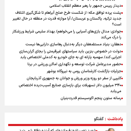
پیشنهاد رسمی تراکتور به بازیکن مورد علاقه نکونام
دیدار رییس جمهور با رهبر معظم انقلاب اسلامی
پیش‌بینی نرخ دلار، طلا و سکه ۱۹ مرداد/ سکه در برابر دو نیروی متضاد
پشت پرده توافق مکه؛ از شکست طرح صلح آبراهام تا شکل‌گیری ائتلاف
جدید ترکیه، پاکستان و عربستان/ آیا موازنه قدرت در منطقه در حال تغییر
است؟
جوادی: مدال بازی‌های آسیایی را می‌خواهم/ بهداد سلیمی شرایط ورزشکار
را درک می‌کند
دهقان: بنیاد مستضعفان دیگر به‌دنبال رهاسازی دارایی‌ها نیست
دولت در خصوص بنزین باید سیاستهای غیرقیمتی را بجای گران‌سازی
اجرایی کند/ سهمیه یارانه ای به جای خودرو به کدملی اختصاص یابد
حضور مدیرعامل شرکت توسعه و نگهداری اماکن ورزشی در برنا
جزئیات بازگشت کارشناسان روس به نیروگاه بوشهر
کلیپی از سفر دو روزه وزیر ورزش و جوانان به جمهوری آذربایجان
۳۴۰ میلیون دلار تسهیلات برای بازسازی صنایع آسیب‌دیده اختصاص
می‌یابد
رسانه ستون پنجم اکوسیستم قدرت‌بنیان
هدف‌گذاری پرداخت ۳۰ هزار وام اشتغال تا پایان سال
استقبال ۳ هزار جوان از کارگاه‌های مهارت‌آموزی در ۲۵۰ شهرستان کشور
یادداشت
گفتگو
شوک بزرگ برای لیونل مسی!
|
سخنگوی سپاه: بازگشایی تنگۀ هرمز منوط به پذیرش شروط ایران از سوی
شهید نصیرزاده؛ فرمانده‌ای که آینده دفاع را می‌دید