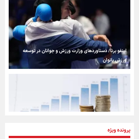
«هورامان»؛ میراثی که جهان را شیفته کرد
شکستگیِ بزرگ؛ روایتِ یک استخوان، یک نسل، یک توهم!
اینفو برنا/ دستاوردهای وزارت ورزش و جوانان در توسعه
ورزش بانوان
رسانه ملی و حق مردم برای شنیدن صدای رئیس‌جمهوری
روایت ایران از کنار مردم
از طلوع خیابان‌ها تا غروب اشک
پرونده ویژه