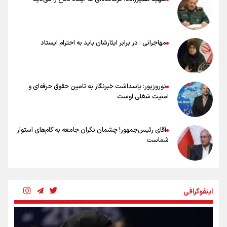
آمریکاست و ارتباطی به مذاکرات ایران و عمان ندارد
علت نامگذاری ۱۷ مرداد به عنوان روز خبرنگار چیست؟
ورود مواد آلاینده به منابع آب از نگرانی‌های جدی دوران جنگ است/ خطر از
دست رفتن باروری خاک
مهاجرانی : در برابر ایثارشان باید به احترام ایستاد
مروری بر زندگینامه خبرنگار شهید «محمود صارمی»
۱۷ مرداد؛ روز خبرنگار
نوروزپور: پاسداشت خبرنگار به تامین حقوق حرفه‌ای و
امنیت شغلی اوست
آقای رئیس‌جمهور! چشمان نگران جامعه به گام‌های استوار
شماست
چرخه تندروی در برابر آرمان مشروطه
اینفوگرافی
بنزین؛ تدبیری برای حفظ امنیت انرژی