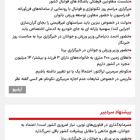
نشست معاونین فرهنگی باشگاه های فوتبال کشور
برگزاری مراسم روز تکنولوژی و فوتبال با رونمایی از سامانه‌های فن‌آورانه
فدراسیون با حضور معاون توسعه ورزش بانوان
دولت در خصوص بنزین باید سیاستهای غیرقیمتی را بجای گران‌سازی
اجرایی کند/ سهمیه یارانه ای به جای خودرو به کدملی اختصاص یابد
حضور احمد دنیامالی وزیر ورزش و جوانان در خبرگزاری برنا به مناسبت روز
خبرنگار
حضور وزیر ورزش و جوانان در خبرگزاری برنا
اعطای زمین ۲۰۰ متری به خانواده‌های دارای ۳ فرزند و بیشتر/ ۱۴ میلیون
مجرد در کشور داریم
نکونام سرمربی تراکتور: احتمالا یک یا دو تغییر داشته باشیم
کریمی در خصوص شایعات عدم اجازه مربیگری نکونام: هر کسی گفته نظر
شخصی خودش بوده است
آرشیو
نکونام: چند روز یکبار تماشاگران امکان حضور در تمرینات خواهند داشت
پاسخ منفی مجیدی، نکونام را سرمربی کرد؛ ماجرای عجیب نیمکت تراکتور
بازدهی اوراق دولتی در آستانه ۴۰ درصد/ سیگنال هشدار به بازار پول و
پیشنهاد سردبیر
سرمایه
عراقچی: با آمریکا مذاکره نداریم/ باز شدن تنگه هرمز به شرایطی غیر از
سرمایه‌گذاری در فناوری‌های نوین، نیاز ضروری کشور است/ اعتماد به
تفاهم با عمان مرتبط است
جوانان، هیچ مانعی را مقابل پیشرفت کشور باقی نمی‌گذارد
ادعای ترامپ: بطور محدود در حال مذاکره با ایران هستیم
حضور وزیر ورزش و جوانان در خبرگزاری برنا