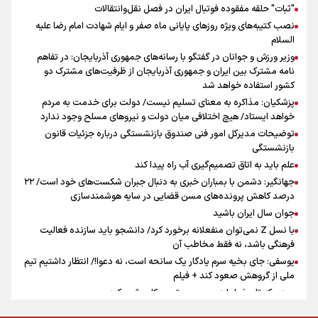
"ثبات" حلقه مفقوده فوتبال ایران در فصل نقل‌وانتقالات
اینفو برنا/ میزان مالیات بر ارزش افزوده چقدر است؟
نصب کتیبه‌های ویژه روزهای پایانی ماه صفر و ایام شهادت امام رضا علیه
جمله‌ای که بغض چهارماهه را شکست؛ «آهای مردم، آقا از
السلام
تهران رفتند»
وزیر ورزش و جوانان در گفتگو با رسانه‌های جمهوری آذربایجان: در تفاهم
نامه مشترک بین ایران و جمهوری آذربایجان از ظرفیت‌های مشترک دو
کشور استفاده خواهد شد
سه حسرتی که به دلم ماند
پزشکیان: مذاکره به معنای تسلیم نیست/ دولت برای خدمت به مردم
خواهد ایستاد/ هیچ اختلافی میان دولت و نیروهای مسلح وجود ندارد
توضیحات مدیرکل امور فنی صندوق بازنشستگی درباره جزئیات قانون
بازنشستگی
علم باید به اتاق تصمیم‌گیری آب راه پیدا کند
جهانگیر: دشمن با بمباران خبری به دنبال جبران شکست‌های خود است/ ۲۲
درصد کاهش پرونده‌های مسن قضایی در سایه هوشمندسازی
اینفو برنا / ۴ مسیر اصلی پیاده روی اربعین در عراق
جوان سال ایران باشید
با نسل Z نمی‌توان منفعلانه برخورد کرد/ دانشجو باید سازنده فعالیت
فرهنگی باشد، نه فقط مخاطب آن
یوسفی: جای بخیه سرم یادگار یک سانحه است، نه دعوا!/ انتظار داشتیم تیم
ملی از گروهش صعود کند + فیلم
مردی که تاریخ را با دوربین و موتورسیکلت ثبت کرد
رابرت دنیرو: کشور من دیگر دوست‌داشتنی نیست