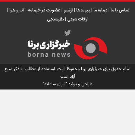
دبیر فدراسیون بولینگ و بیلیارد: از رسانه ملی انتظار حمایت داریم/ در
انتظار حضور تیم‌های بزرگ مثل استقلال در لیگ هستیم
تماس با ما
|
درباره ما
|
پیوندها
|
آرشیو
|
عضویت در خبرنامه
|
آب و هوا
|
اوقات شرعی
|
نظرسنجی
اینفو برنا / توصیه‌هایی طلایی برای پیاده روی اربعین
تمام حقوق برای خبرگزاری برنا محفوظ است. استفاده از مطالب با ذکر منبع
آزاد است
طراحی و تولید
"ایران سامانه"
اینفو برنا / جدول کامل فاصله مرز شلمچه تا شهرهای زیارتی
عراق