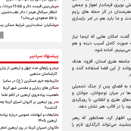
لی بویری فرماندار اهواز و جمعی
پیش‌بینی قیمت دلار و طلا 
 هنرمندان در اثر حمله های رژیم
انتظار سیگنال هرمز / دلار عقب‌نشینی 
 و ما باید هم در امر بازسازی
یا طلا صعودی می‌ماند؟
پزشکیان: سخت‌ترین شرایط ممکن پس
انقلاب را تجربه میکنیم/ اگر تا امروز مان
فت: امکان هایی که اینجا نیاز
بخاطر همه‌ مردم نجیب ایران بوده اس
رهبر شهید مثل کوه پشتیبان و حامی 
ه به صورت کامل آسیب دیده و هم
بود
ی‌بینیم، آماده شود.
پیشنهاد سردبیر
راویان عشق در مرز مهران؛ روایت حماس
 جامعه هنری استان، افزود: هدف
رسانه‌ای اربعین از قاب دوربین خبرنگارا
ایلامی
نند از این فضا استفاده کنند و
رمز و رازهای عدد چهل و اربعین از زبان
کارشناسان مذهبی
ترس نتانیاهو از ترور
.
تاریخچه حرم عسکرین (ع) در سامرا
فرود یک بالگرد در بیمارستان رمبام در
ره به فضای پس از جنگ تحمیلی
اشغالی در پی هلاکت ۲ نظامی
مکان های زیارتی و مقدس شهر کربلا
ها در میان نوجوانان، جوانان و
زخمی شدن ۷ نظامی دیگر
اهمیت پیاده‌روی اربعین در کلام علما
ای هنری و انقلابی با رویکردی
ارتش صهیونیستی زمین‌های کشاورزی 
در روز اربعین بر کاروان اسرای کربلا چه
جنوب لبنان را به آتش کشید
خود را در قالب هنر نشان دهد.
گذشت؟
چه کسی باید قیمت‌ها را تعیین کند؟
شایعات و ابهامات عمومی درباره پیاده
می اظهار کرد: همانطور که رهبر
بازگشت روان دو میلیون و هشتصد هزار
اربعین ۱۴۰۵
یند می‌تواند اثرگذاری لازم را
اربعین از مرزهای شش‌گانه
کاروان اسیران کربلا در روز اربعین اما