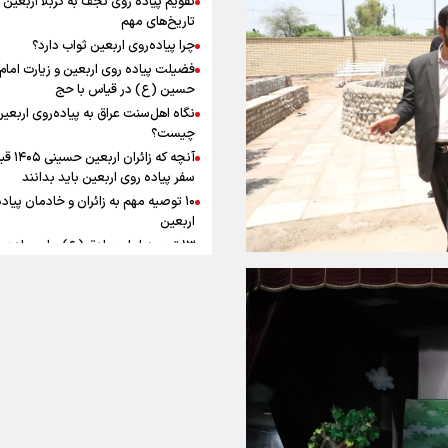
ماندگار شد
افزوده چقدر است؟
تاریخ‌های مهم
چرا پیاده‌روی اربعین ثواب دارد؟
فضیلت پیاده روی اربعین و زیارت امام
حسین (ع) در قیاس با حج
نگاه اهل‌سنت عراق به پیاده‌روی اربعی
اینفوبرنا/ سقف معافیت مالیاتی
چیست؟
آنچه که زائران ار
حقوق کارکنان دولت و بازنشست
سفر پیاده روی اربعین باید بدانند
در بودجه ۱۴۰۵ چقدر است؟
۱۰ توصیه مهم به زائران و خادمان پیاد
اربعین
۱۳ توصیه امام صادق (ع) برای پیاده‌ر
اربعین
۲۰ توصیه کاربردی برای شرکت در پیاد
اینفوبرنا/ حداقل حقوق
اربعین ۱۴۰۵
پاسخ به سه‌ شبهه درباره پیاده‌روی ارب
بازنشستگان کشوری و لشکری د
لایحه بودجه سال ۱۴۰۵ چقدر است؟