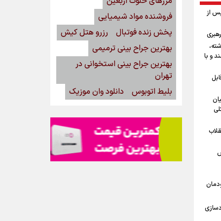
مرزهای خلوت اربعین
پس از
فروشنده مواد شیمیایی
پخش زنده فوتبال
رزرو هتل کیش
رهبری
شته،
بهترین جراح بینی ترمیمی
د و با
بهترین جراح بینی استخوانی در
تهران
ابل
بلیط اتوبوس
دانلود وان موزیک
یان
لی
قلاب
ش
ودمان
دسازی