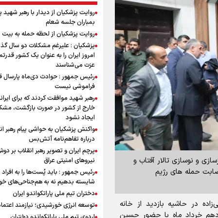
روایت پزشکیان از دیدار با رهبر شهید 
بمباران جلسه شعام
روایت پزشکیان از لحظه حمله به بیت 
پزشکیان : علیرغم مشکلات دو سال گذ
امروز ایران را به عنوان یک کشور قدرتمن
عزت می‌شناسند
رئیس جمهور : حوادث دی‌ماه پارسال ق
فراموشی نیست
رهبر شهید موافقت کردند که برای ایران
خارج از کشور در صورت بازگشت، مشک
ایجاد نشود
واکنش پزشکیان به حواشی پیام رهبر ان
درباره تفاهم‌نامه آتش‌بس
پرچم ایران و تصویر رهبر انقلاب بر دو
زسازی و نوسازی تالار آفتاب و
نیروهای امنیتی عراق
صابت حمله های رژیم
رئیس جمهور : باید پُست‌ها را به افراد
شایسته بدهیم نه به هم‌جناحی‌های خ
دختران تیم ملی پاراتکواندو ایران
زاده در حاشیه بازدید از خانه
توسعه انرژی خورشیدی؛ نیازمند اعتما
زدهم خرداد ماه با حضور حسین
اردوی تیم ملی پاراتکواندو دختران