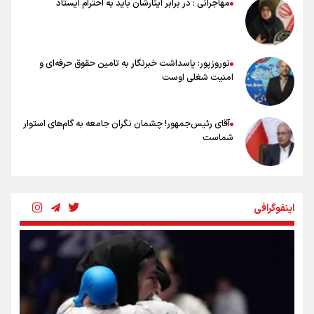
مهاجرانی : در برابر ایثارشان باید به احترام ایستاد
اشک‌های CR7 به قیمت ۲۳ سال تلاش؛ گریه نکن آقای رونالدو
حیدری: افزایش تیم‌های جام جهانی هم سود داشت و هم ضرر/ تیم ملی در
جام جهانی مردود نشد
نوروزپور: پاسداشت خبرنگار به تامین حقوق حرفه‌ای و
امنیت شغلی اوست
آقای رئیس‌جمهور! چشمان نگران جامعه به گام‌های استوار
شماست
چرخه تندروی در برابر آرمان مشروطه
اینفوگرافی
بنزین؛ تدبیری برای حفظ امنیت انرژی
«هورامان»؛ میراثی که جهان را شیفته کرد