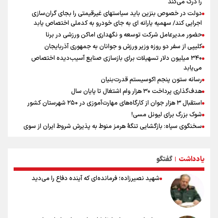
را درک می‌کند
دولت در خصوص بنزین باید سیاستهای غیرقیمتی را بجای گران‌سازی
اجرایی کند/ سهمیه یارانه ای به جای خودرو به کدملی اختصاص یابد
حضور مدیرعامل شرکت توسعه و نگهداری اماکن ورزشی در برنا
کلیپی از سفر دو روزه وزیر ورزش و جوانان به جمهوری آذربایجان
۳۴۰ میلیون دلار تسهیلات برای بازسازی صنایع آسیب‌دیده اختصاص
می‌یابد
رسانه ستون پنجم اکوسیستم قدرت‌بنیان
هدف‌گذاری پرداخت ۳۰ هزار وام اشتغال تا پایان سال
استقبال ۳ هزار جوان از کارگاه‌های مهارت‌آموزی در ۲۵۰ شهرستان کشور
شوک بزرگ برای لیونل مسی!
سخنگوی سپاه: بازگشایی تنگۀ هرمز منوط به پذیرش شروط ایران از سوی
آمریکاست و ارتباطی به مذاکرات ایران و عمان ندارد
علت نامگذاری ۱۷ مرداد به عنوان روز خبرنگار چیست؟
یادداشت
گفتگو
ورود مواد آلاینده به منابع آب از نگرانی‌های جدی دوران جنگ است/ خطر از
|
دست رفتن باروری خاک
شهید نصیرزاده؛ فرمانده‌ای که آینده دفاع را می‌دید
مروری بر زندگینامه خبرنگار شهید «محمود صارمی»
۱۷ مرداد؛ روز خبرنگار
خانواده شهید لاریجانی: از اظهارات شتاب‌زده درباره چگونگی شهادت اجتناب
کنید