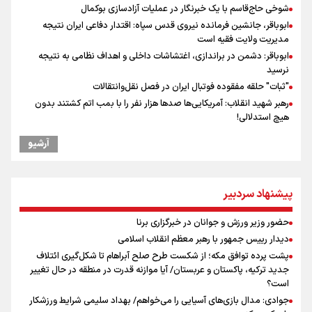
شوخی حاج‌قاسم با یک خبرنگار در عملیات آزادسازی بوکمال
ابوباقر، جانشین فرمانده نیروی قدس سپاه: اقتدار دفاعی ایران نتیجه
مدیریت ولایت فقیه است
ابوباقر: دشمن در براندازی، اغتشاشات داخلی و اهداف نظامی به نتیجه
نرسید
"ثبات" حلقه مفقوده فوتبال ایران در فصل نقل‌وانتقالات
رهبر شهید انقلاب: آمریکایی‌ها صدها هزار نفر را با بمب اتم کشتند بدون
هیچ استدلالی!
گرامیداشت روز خبرنگار
آرشیو
مراسم گرامیداشت روز خبرنگار
گرامیداشت روز خبرنگار در شیراز
ونس: در حال کار بر روی ایجاد یک سیستم ناوبری امن هستیم
پیشنهاد سردبیر
دیدار رییس جمهور با رهبر معظم انقلاب اسلامی
نشست استاندار فارس با خبرنگاران
حضور وزیر ورزش و جوانان در خبرگزاری برنا
علی‌نژاد در مراسم انجمن ورزشی نویسان در روز خبرنگار : رسانه‌های خبری
دیدار رییس جمهور با رهبر معظم انقلاب اسلامی
در سال گذشته تا به امروز اتفاقات بزرگی را رقم زدند
پشت پرده توافق مکه؛ از شکست طرح صلح آبراهام تا شکل‌گیری ائتلاف
پیش‌بینی قیمت طلا، سکه و دلار یکشنبه ۱۸ مرداد / دلار چه نقشه ای برای
جدید ترکیه، پاکستان و عربستان/ آیا موازنه قدرت در منطقه در حال تغییر
بازار دارد؟
است؟
جوادی: مدال بازی‌های آسیایی را می‌خواهم/ بهداد سلیمی شرایط ورزشکار