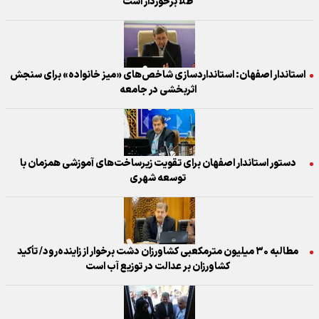
طلا برخوردار است
استاندار اصفهان: ​استانداردسازی شاخص‌های «میز خانواده» برای سنجش
اثربخشی در جامعه
دستور استاندار اصفهان برای تقویت زیرساخت‌های آموزشی همزمان با
توسعه شهری
مطالبه ۳۰ میلیون مترمکعبی کشاورزان دشت برخوار از زاینده‌رود/ تأکید
کشاورزان بر عدالت در توزیع آب است