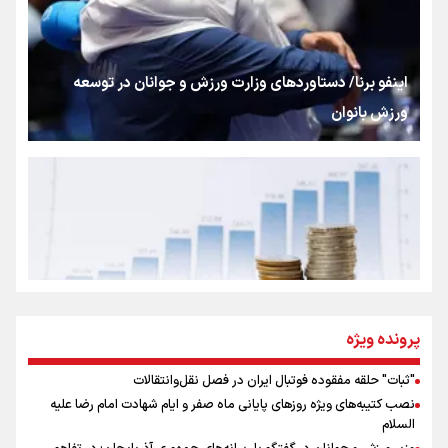
شکستگیِ بزرگ؛ روایتِ یک استخوان، یک نسل، یک توهم!
اینفو برنا/ دستاوردهای وزارت ورزش و جوانان در توسعه
ورزش بانوان
رسانه ملی و حق مردم برای شنیدن صدای رئیس‌جمهوری
روایت ایران از کنار مردم
از طلوع خیابان‌ها تا غروب اشک
پرونده ویژه
"ثبات" حلقه مفقوده فوتبال ایران در فصل نقل‌وانتقالات
اینفو برنا/ میزان مالیات بر ارزش افزوده چقدر است؟
نصب کتیبه‌های ویژه روزهای پایانی ماه صفر و ایام شهادت امام رضا علیه
جمله‌ای که بغض چهارماهه را شکست؛ «آهای مردم، آقا از
السلام
تهران رفتند»