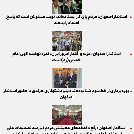
استاندار اصفهان: مردم پای کار ایستاده‌اند، نوبت مسئولان است که پاسخ
اعتماد را بدهند
استاندار اصفهان: عزت و اقتدار امروز ایران، ثمره نهضت الهی امام
خمینی(ره) است
بهره‌برداری از خط سوم شتاب‌دهنده بنیاد نیکوکاری هرندی با حضور استاندار
اصفهان
استاندار اصفهان: رفع دغدغه‌های معیشتی مردم نیازمند تصمیمات ملی