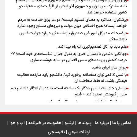
وزیر ورزش و جوانان در گفتگو با رسانه‌های جمهوری آذربایجان: در تفاهم
نامه مشترک بین ایران و جمهوری آذربایجان از ظرفیت‌های مشترک دو
کشور استفاده خواهد شد
سه حسرتی که به دلم ماند
پزشکیان: مذاکره به معنای تسلیم نیست/ دولت برای خدمت به مردم
خواهد ایستاد/ هیچ اختلافی میان دولت و نیروهای مسلح وجود ندارد
توضیحات مدیرکل امور فنی صندوق بازنشستگی درباره جزئیات قانون
بازنشستگی
علم باید به اتاق تصمیم‌گیری آب راه پیدا کند
جهانگیر: دشمن با بمباران خبری به دنبال جبران شکست‌های خود است/ ۲۲
درصد کاهش پرونده‌های مسن قضایی در سایه هوشمندسازی
اینفو برنا / ۴ مسیر اصلی پیاده روی اربعین در عراق
جوان سال ایران باشید
با نسل Z نمی‌توان منفعلانه برخورد کرد/ دانشجو باید سازنده فعالیت
فرهنگی باشد، نه فقط مخاطب آن
یوسفی: جای بخیه سرم یادگار یک سانحه است، نه دعوا!/ انتظار داشتیم تیم
ملی از گروهش صعود کند + فیلم
مردی که تاریخ را با دوربین و موتورسیکلت ثبت کرد
رابرت دنیرو: کشور من دیگر دوست‌داشتنی نیست
دبیر فدراسیون بولینگ و بیلیارد: از رسانه ملی انتظار حمایت داریم/ در
انتظار حضور تیم‌های بزرگ مثل استقلال در لیگ هستیم
تماس با ما
|
درباره ما
|
پیوندها
|
آرشیو
|
عضویت در خبرنامه
|
آب و هوا
|
اوقات شرعی
|
نظرسنجی