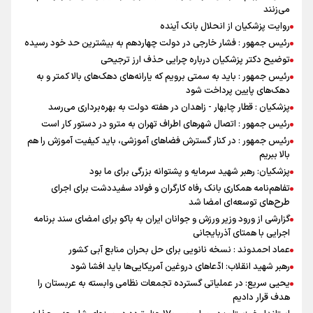
می‌زنند
روایت پزشکیان از انحلال بانک آینده
رئیس جمهور : فشار خارجی در دولت چهاردهم به بیشترین حد خود رسیده
توضیح دکتر پزشکیان درباره چرایی حذف ارز ترجیحی
رئیس جمهور : باید به سمتی برویم که یارانه‌های دهک‌های بالا کمتر و به
دهک‌های پایین پرداخت شود
پزشکیان : قطار چابهار - زاهدان در هفته دولت به بهره‌برداری می‌رسد
رئیس جمهور : اتصال شهرهای اطراف تهران به مترو در دستور کار است
رئیس جمهور : در کنار گسترش فضاهای آموزشی، باید کیفیت آموزش را هم
بالا ببریم
پزشکیان: رهبر شهید سرمایه و پشتوانه بزرگی برای ما بود
تفاهم‌نامه همکاری بانک رفاه کارگران و فولاد سفیددشت برای اجرای
طرح‌های توسعه‌ای امضا شد
گزارشی از ورود وزیر ورزش و جوانان ایران به باکو برای امضای سند برنامه
اجرایی با همتای آذربایجانی
عماد احمدوند : نسخه نانویی برای حل بحران منابع آبی کشور
رهبر شهید انقلاب: ادّعاهای دروغین آمریکایی‌ها باید افشا شود
یحیی سریع: در عملیاتی گسترده تجمعات نظامی وابسته به عربستان را
هدف قرار دادیم