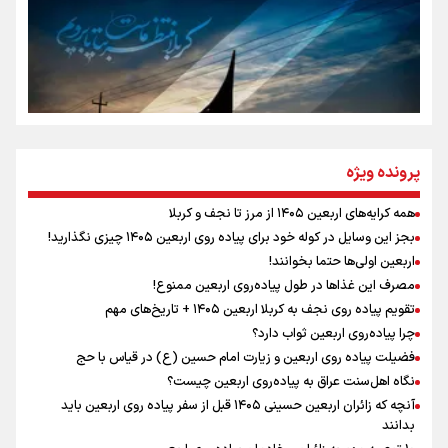
تهران رفتند»
سه حسرتی که به دلم ماند
مومنِ مقتدرِ مظلوم
پرونده ویژه
همه کرایه‌های اربعین ۱۴۰۵ از مرز تا نجف و کربلا
اینفو برنا / توصیه‌هایی طلایی برای پیاده روی اربعین
بجز این وسایل در کوله خود برای پیاده روی اربعین ۱۴۰۵ چیزی نگذارید!
نگاه تمدنی رهبر شهید به فضای مجازی
اربعین اولی‌ها حتما بخوانند!
مصرف این غذاها در طول پیاده‌روی اربعین ممنوع!
تقویم پیاده روی نجف به کربلا اربعین ۱۴۰۵ + تاریخ‌های مهم
چرا پیاده‌روی اربعین ثواب دارد؟
رابطه کارگر و کارفرما در اندیشه رهبر شهید: از تضاد به
زوجیت
فضیلت پیاده روی اربعین و زیارت امام حسین (ع) در قیاس با حج
نگاه اهل‌سنت عراق به پیاده‌روی اربعین چیست؟
آنچه که زائران اربعین حسینی ۱۴۰۵ قبل از سفر پیاده روی اربعین باید
بدانند