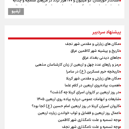
استاندار خوزستان: دو میلیون و ۱۷۰ هزار تردد در مرزهای شلمچه و چذابه
ثبت شد / برپایی هزار موکب در خوزستان و ۱۰۰ موکب در مسیر نجف تا
آرشیو
کربلا
وقتی از وفاق صحبت می‌کنم، منظورم مردم هستند/ مسیر اصلاحات آغاز
شده و متوقف نخواهد شد
پیشنهاد سردبیر
امیررضا غلامی، ملی پوش تکواندو : تمرکزم روی مسابقات پاکستان است نه
بازی های آسیایی
مکان های زیارتی و مقدس شهر نجف
جابجایی مرکز ثقل اقتصاد جهان انجام شد/ فرصت طلایی برای اقتصاد
ایران +نمودار
تاریخ و پیشینه شهر کاظمین عراق
رادین زینالی، ملی پوش تکواندو : قدم به قدم تلاش می کنم تا به طلای
جاهای دیدنی بغداد عراق
المپیک برسم
رمز و رازهای عدد چهل و اربعین از زبان کارشناسان مذهبی
کانادا دو مظنون تیراندازی در نزدیکی کنسولگری آمریکا را بازداشت کرد
تاریخچه حرم عسکرین (ع) در سامرا
ونس: ایرانی‌ها مذاکره‌کنندگان سرسختی هستند
مکان های زیارتی و مقدس شهر کربلا
اردوی تیم ملی تکواندو
اهمیت پیاده‌روی اربعین در کلام علما
در ادامه سیاست جوان‌گرایی در پرسپولیس؛ ستاره‌های امید به بزرگسالان
در روز اربعین بر کاروان اسرای کربلا چه گذشت؟
اضافه شدند
شایعات و ابهامات عمومی درباره پیاده روی اربعین ۱۴۰۵
کاروان اسیران کربلا در روز اربعین امام حسین (ع) کجا بود؟
اعمال روز اربعین و فضایل و ثواب خواندن زیارت اربعین
وجه تسمیه و علت نامگذاری شهر کاظمین
وجه تسمیه و علت نامگذاری شهر نجف