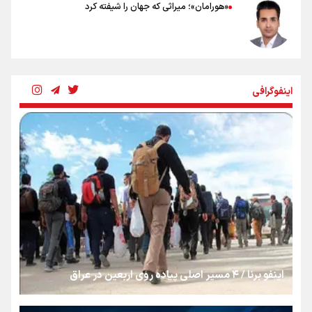
«هورامان»؛ میراثی که جهان را شیفته کرد
شکستگیِ بزرگ؛ روایتِ یک استخوان، یک نسل، یک توهم!
اینفوگرافی
رسانه ملی و حق مردم برای شنیدن صدای رئیس‌جمهوری
روایت ایران از کنار مردم
از طلوع خیابان‌ها تا غروب اشک
اینفو برنا / ۴ مسیر اصلی پیاده روی اربعین در عراق
جمله‌ای که بغض چهارماهه را شکست؛ «آهای مردم، آقا از