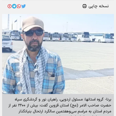
نسخه چاپی
برنا- گروه استانها: مسئول اردویی، راهیان نور و گردشگری سپاه
حضرت صاحب الامر (عج) استان قزوین گفت: بیش از ۲۲۰۰ نفر از
مردم استان به مراسم سی‌وهفتمین سالگرد ارتحال بنیانگذار