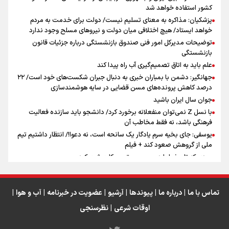
کشور استفاده خواهد شد
سه حسرتی که به دلم ماند
پزشکیان: مذاکره به معنای تسلیم نیست/ دولت برای خدمت به مردم
خواهد ایستاد/ هیچ اختلافی میان دولت و نیروهای مسلح وجود ندارد
توضیحات مدیرکل امور فنی صندوق بازنشستگی درباره جزئیات قانون
بازنشستگی
علم باید به اتاق تصمیم‌گیری آب راه پیدا کند
جهانگیر: دشمن با بمباران خبری به دنبال جبران شکست‌های خود است/ ۲۲
درصد کاهش پرونده‌های مسن قضایی در سایه هوشمندسازی
اینفو برنا / ۴ مسیر اصلی پیاده روی اربعین در عراق
جوان سال ایران باشید
با نسل Z نمی‌توان منفعلانه برخورد کرد/ دانشجو باید سازنده فعالیت
فرهنگی باشد، نه فقط مخاطب آن
یوسفی: جای بخیه سرم یادگار یک سانحه است، نه دعوا!/ انتظار داشتیم تیم
ملی از گروهش صعود کند + فیلم
مردی که تاریخ را با دوربین و موتورسیکلت ثبت کرد
رابرت دنیرو: کشور من دیگر دوست‌داشتنی نیست
دبیر فدراسیون بولینگ و بیلیارد: از رسانه ملی انتظار حمایت داریم/ در
انتظار حضور تیم‌های بزرگ مثل استقلال در لیگ هستیم
تماس با ما
|
درباره ما
|
پیوندها
|
آرشیو
|
عضویت در خبرنامه
|
آب و هوا
|
اوقات شرعی
|
نظرسنجی