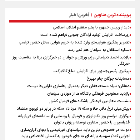
پربیننده ترین عناوین
آخرین اخبار
|
دیدار رییس جمهور با رهبر معظم انقلاب اسلامی
زیرساخت افزایش تولید آزادگان جنوبی فراهم شده است
تصویر رهگیری هواپیمای وارد شده به حریم هوایی محل حضور ترامپ
ستاره استقلال به سپاهان هم نمی رسد
بازدید احمد دنیامالی وزیر ورزش و جوانان در خبرگزاری برنا به مناسبت روز
خبرنگار
پیگیری رئیس‌جمهور برای افزایش مبلغ کالابرگ...
مسابقات چوگان جام بهیرخ
دهقان: بنیاد مستضعفان دیگر به‌دنبال رهاسازی دارایی‌ها نیست
بازدید معاونین فرهنگی باشگاه ها از موزه‌ی سپاهان
نشست معاونین فرهنگی باشگاه های فوتبال کشور
پیش‌بینی نرخ دلار، طلا و سکه ۱۹ مرداد/ سکه در برابر دو نیروی متضاد
برگزاری مراسم روز تکنولوژی و فوتبال با رونمایی از سامانه‌های فن‌آورانه
فدراسیون با حضور معاون توسعه ورزش بانوان
دولت در خصوص بنزین باید سیاستهای غیرقیمتی را بجای گران‌سازی
اجرایی کند/ سهمیه یارانه ای به جای خودرو به کدملی اختصاص یابد