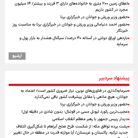
اعطای زمین ۲۰۰ متری به خانواده‌های دارای ۳ فرزند و بیشتر/ ۱۴ میلیون
مجرد در کشور داریم
حضور وزیر ورزش و جوانان در خبرگزاری برنا
حضور احمد دنیامالی وزیر ورزش و جوانان در خبرگزاری برنا به مناسبت روز
خبرنگار
بازدهی اوراق دولتی در آستانه ۴۰ درصد/ سیگنال هشدار به بازار پول و
سرمایه
ادعای ترامپ: بطور محدود در حال مذاکره با ایران هستیم
آرشیو
آینده قیمت مسکن چه می‌شود؟ ۳ سناریوی مهم برای خریداران
نکونام سرمربی تراکتور: احتمالا یک یا دو تغییر داشته باشیم
کریمی در خصوص شایعات عدم اجازه مربیگری نکونام: هر کسی گفته نظر
پیشنهاد سردبیر
شخصی خودش بوده است
نکونام: چند روز یکبار تماشاگران امکان حضور در تمرینات خواهند داشت
سرمایه‌گذاری در فناوری‌های نوین، نیاز ضروری کشور است/ اعتماد به
پاسخ منفی مجیدی، نکونام را سرمربی کرد؛ ماجرای عجیب نیمکت تراکتور
جوانان، هیچ مانعی را مقابل پیشرفت کشور باقی نمی‌گذارد
پیشنهاد رسمی تراکتور به بازیکن مورد علاقه نکونام
حضور وزیر ورزش و جوانان در خبرگزاری برنا
از افزایش دو برابری دفاتر تا غیر رسمی بودن قراردادهای یکسان
عجیب‌ترین رکورد لیونل مسی در فوتبال؛ بدون شادی در دقیقه اول!
دیدار رییس جمهور با رهبر معظم انقلاب اسلامی
پشت پرده توافق مکه؛ از شکست طرح صلح آبراهام تا شکل‌گیری ائتلاف
جدید ترکیه، پاکستان و عربستان/ آیا موازنه قدرت در منطقه در حال تغییر