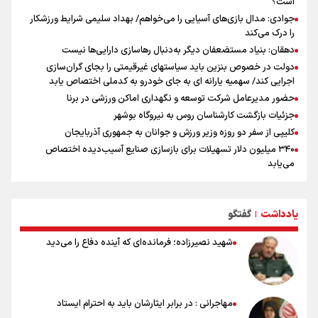
است؟
جوادی: مدال بازی‌های آسیایی را می‌خواهم/ بهداد سلیمی شرایط ورزشکار
را درک می‌کند
دهقان: بنیاد مستضعفان دیگر به‌دنبال رهاسازی دارایی‌ها نیست
دولت در خصوص بنزین باید سیاستهای غیرقیمتی را بجای گران‌سازی
اجرایی کند/ سهمیه یارانه ای به جای خودرو به کدملی اختصاص یابد
حضور مدیرعامل شرکت توسعه و نگهداری اماکن ورزشی در برنا
جزئیات بازگشت کارشناسان روس به نیروگاه بوشهر
کلیپی از سفر دو روزه وزیر ورزش و جوانان به جمهوری آذربایجان
۳۴۰ میلیون دلار تسهیلات برای بازسازی صنایع آسیب‌دیده اختصاص
می‌یابد
رسانه ستون پنجم اکوسیستم قدرت‌بنیان
هدف‌گذاری پرداخت ۳۰ هزار وام اشتغال تا پایان سال
یادداشت
گفتگو
استقبال ۳ هزار جوان از کارگاه‌های مهارت‌آموزی در ۲۵۰ شهرستان کشور
|
شوک بزرگ برای لیونل مسی!
شهید نصیرزاده؛ فرمانده‌ای که آینده دفاع را می‌دید
سخنگوی سپاه: بازگشایی تنگۀ هرمز منوط به پذیرش شروط ایران از سوی
آمریکاست و ارتباطی به مذاکرات ایران و عمان ندارد
علت نامگذاری ۱۷ مرداد به عنوان روز خبرنگار چیست؟
ورود مواد آلاینده به منابع آب از نگرانی‌های جدی دوران جنگ است/ خطر از
مهاجرانی : در برابر ایثارشان باید به احترام ایستاد
دست رفتن باروری خاک