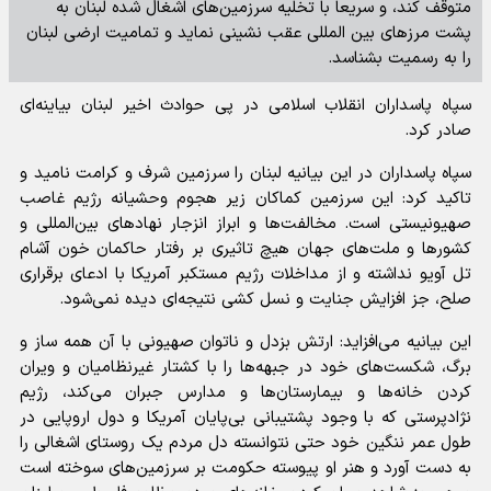
متوقف کند، و سریعاً با تخلیه سرزمین‌های اشغال شده لبنان به
پشت مرزهای بین المللی عقب نشینی نماید و تمامیت ارضی لبنان
را به رسمیت بشناسد.
سپاه پاسداران انقلاب اسلامی در پی حوادث اخیر لبنان بیاینه‌ای
صادر کرد.
سپاه پاسداران در این بیانیه لبنان را سرزمین شرف و کرامت نامید و
تاکید کرد: این سرزمین کماکان زیر هجوم وحشیانه رژیم غاصب
صهیونیستی است. مخالفت‌ها و ابراز انزجار نهاد‌های بین‌المللی و
کشور‌ها و ملت‌های جهان هیچ تاثیری بر رفتار حاکمان خون آشام
تل آویو نداشته و از مداخلات رژیم مستکبر آمریکا با ادعای برقراری
صلح، جز افزایش جنایت و نسل کشی نتیجه‌ای دیده نمی‌شود.
این بیانیه می‌افزاید: ارتش بزدل و ناتوان صهیونی با آن همه ساز و
برگ، شکست‌های خود در جبهه‌ها را با کشتار غیرنظامیان و ویران
کردن خانه‌ها و بیمارستان‌ها و مدارس جبران می‌کند، رژیم
نژادپرستی که با وجود پشتیبانی بی‌پایان آمریکا و دول اروپایی در
طول عمر ننگین خود حتی نتوانسته دل مردم یک روستای اشغالی را
به دست آورد و هنر او پیوسته حکومت بر سرزمین‌های سوخته است