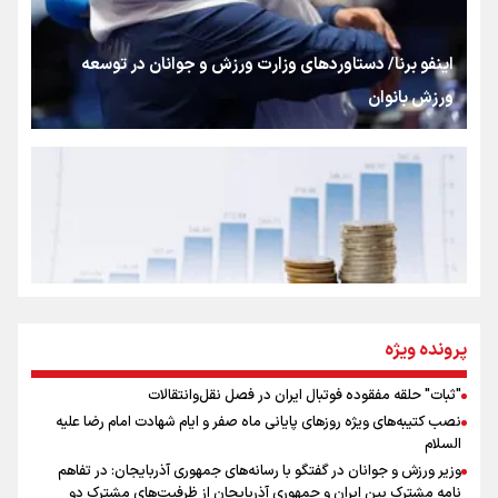
شکستگیِ بزرگ؛ روایتِ یک استخوان، یک نسل، یک توهم!
اینفو برنا/ دستاوردهای وزارت ورزش و جوانان در توسعه
ورزش بانوان
رسانه ملی و حق مردم برای شنیدن صدای رئیس‌جمهوری
روایت ایران از کنار مردم
از طلوع خیابان‌ها تا غروب اشک
پرونده ویژه
"ثبات" حلقه مفقوده فوتبال ایران در فصل نقل‌وانتقالات
اینفو برنا/ میزان مالیات بر ارزش افزوده چقدر است؟
نصب کتیبه‌های ویژه روزهای پایانی ماه صفر و ایام شهادت امام رضا علیه
جمله‌ای که بغض چهارماهه را شکست؛ «آهای مردم، آقا از
السلام
تهران رفتند»
وزیر ورزش و جوانان در گفتگو با رسانه‌های جمهوری آذربایجان: در تفاهم
نامه مشترک بین ایران و جمهوری آذربایجان از ظرفیت‌های مشترک دو