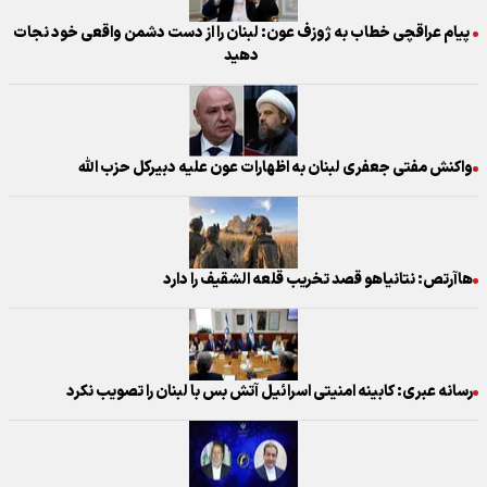
پیام عراقچی خطاب به ژوزف عون: لبنان را از دست دشمن واقعی خود نجات
دهید
واکنش مفتی جعفری لبنان به اظهارات عون علیه دبیرکل حزب الله
هاآرتص: نتانیاهو قصد تخریب قلعه الشقیف را دارد
رسانه عبری: کابینه امنیتی اسرائیل آتش بس با لبنان را تصویب نکرد