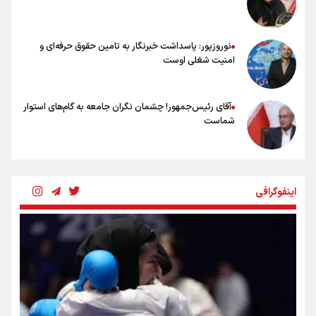
مروری بر زندگینامه خبرنگار شهید «محمود صارمی»
نوروزپور: پاسداشت خبرنگار به تامین حقوق حرفه‌ای و
امنیت شغلی اوست
آقای رئیس‌جمهور! چشمان نگران جامعه به گام‌های استوار
شماست
چرخه تندروی در برابر آرمان مشروطه
اینفوگرافی
بنزین؛ تدبیری برای حفظ امنیت انرژی
«هورامان»؛ میراثی که جهان را شیفته کرد