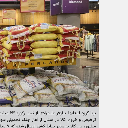
برنا-گروه استا
میلیون تن 