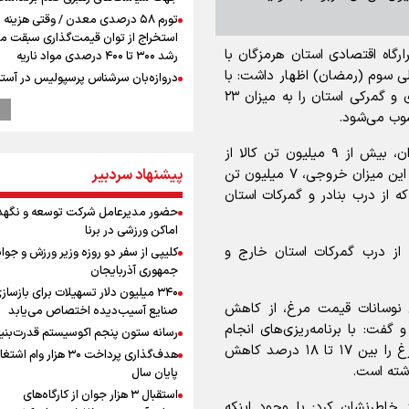
تورم ۵۸ درصدی معدن / وقتی هزینه
استخراج از توان قیمت‌گذاری سبقت می
ارگاه اقتصادی استان هرمزگان با
رشد ۳۰۰ تا ۴۰۰ درصدی مواد ناریه
یلی سوم (رمضان) اظهار داشت: با
دروازه‌بان سرشناس پرسپولیس در آستا
هماهنگی و پیگیری مستمر، موفق شدیم عملیات بندری و گمرکی استان را به میزان ۲۳
فسخ قرارداد!
سوب می‌شود.
پزشکیان: مذاکره به معنای تسلیم نی
دولت برای خدمت به مردم خواهد ایست
وی با ارائه جزئیات دقیق از این آمار افزود: از این میزان، بیش از ۹ میلیون تن کالا از
هیچ اختلافی میان دولت و نیروهای م
وجود ندارد
پیشنهاد سردبیر
استان خارج و به سایر نقاط کشور انتقال یافته است. از این میزان خروجی، ۷ میلیون تن
ه از درب بنادر و گمرکات استان
پیش 
حضور مدیرعامل شرکت توسعه و نگهد
طلا و دلار در آستانه یک تغییر مهم
اماکن ورزشی در برنا
طلاق؛ زنگ خطری برای خانواده و سرمای
از ۳ میلیون تن کالا از درب گمرکات استان خارج و
کلیپی از سفر دو روزه وزیر ورزش و جوان
اجتماعی
جمهوری آذربایجان
رونمایی از شماره پیراهن جدید بازیکنا
۳۴۰ میلیون دلار تسهیلات برای بازساز
استقلال
 نوسانات قیمت مرغ، از کاهش
صنایع آسیب‌دیده اختصاص می‌یابد
محمد نوری روبروی پرسپولیس می ایس
فت: با برنامه‌ریزی‌های انجام
رسانه ستون پنجم اکوسیستم قدرت‌بنی
افزایش شمار شهدای لبنان به چهار هزار
شده در قرارگاه اقتصادی استان، موفق شدیم قیمت مرغ را بین ۱۷ تا ۱۸ درصد کاهش
هدف‌گذاری پرداخت ۳۰ هزار وام ا
۳۳۵ شهید
اشته است.
پایان سال
دبیرکل گردان‌های سیدالشهدا عراق: پا
استقبال ۳ هزار جوان از کارگاه‌های
تجاوزهای عربستان همچنان در دستور ک
اطرنشان کرد: با وجود اینکه