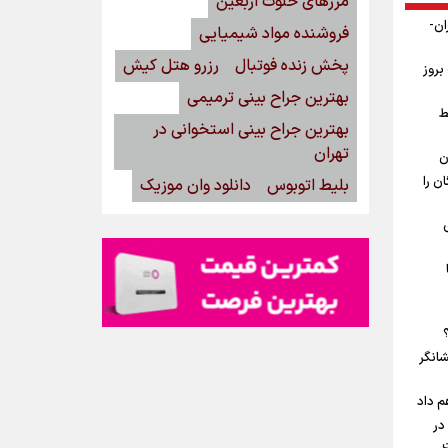
مرزهای خلوت اربعین
ان-
فروشنده مواد شیمیایی
پخش زنده فوتبال
رزرو هتل کیش
بروز
بهترین جراح بینی ترمیمی
ط
بهترین جراح بینی استخوانی در
تهران
ن
ن را
بلیط اتوبوس
دانلود وان موزیک
شانگر
م داد
در