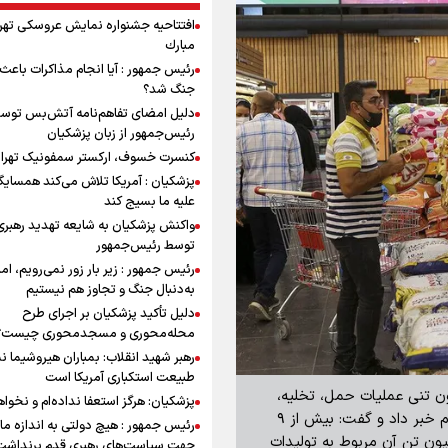
افتتاحیه جشنواره نمايش عروسكى تهر
مبارك
رئیس جمهور : آیا انجام مذاکرات باعث 
جنگ شد؟
دلیل امضای تفاهم‌نامه آتش‌بس توس
رئیس‌جمهور از زبان پزشکیان
کنسرت خسوف، ارکستر سمفونیک تهرا
پزشکیان : آمریکا تلاش می‌کند همسایگا
علیه ما بسیج کند
واکنش پزشکیان به شایعه تهدید رهبری
توسط رئیس‌جمهور
رئیس جمهور : زیر بار زور نمی‌رویم، اما
به‌دنبال جنگ و تجاوز هم نیستیم
دلیل تأکید پزشکیان بر اجرای طرح
محله‌محوری و مسجدمحوری چیست؟
رهبر شهید انقلاب: بمباران هیروشیما ن
طبیعت استکباری آمریکا است
نها: نیلوفر علیمرادی از ثبت رکورد ۲۳ میلیون تنی عملیات حمل، تخلیه،
پزشکیان: هرگز استعفا نداده‌ام و نخواه
ترخیص و خروج کالا در استان از آغاز جنگ تحمیلی سوم خبر داد و گفت: بیش از ۹
رئیس جمهور : هیچ دولتی به اندازه ما 
کالا به سایر نقاط کشور ارسال شده که ۷ میلیون تن آن مربوط به تولیدات
جهت سیاست‌های رهبری قدم برنداشت