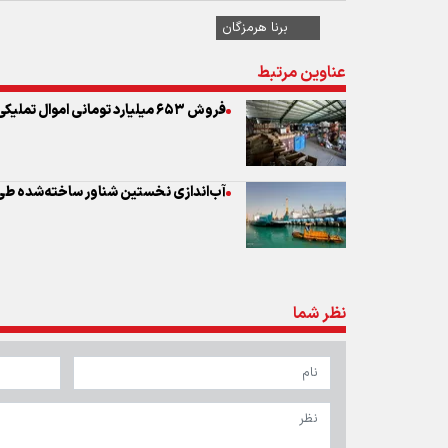
برنا هرمزگان
عناوین مرتبط
فروش ۶۵۳ میلیارد تومانی اموال تملیکی در استان هرمزگان
آب‌اندازی نخستین شناور ساخته‌شده ط
نظر شما