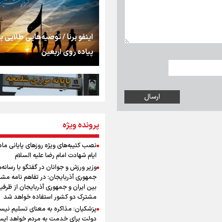
استخوان، یک نسل، ی
توهم!
رسانه ملی و حق مردم
اینفو برنا / توصیه‌هایی طلایی ب
شنیدن صدای رئیس‌ج
پیاده روی اربعین
روایت ایران از کنار مر
از طلوع خیابان‌ها تا 
پرونده ویژه
اینفو برنا / جدول کامل فاصله م
اشک
شلمچه تا شهرهای زیارتی عراق
نصب کتیبه‌های ویژه روزهای پایانی ماه
ایام شهادت امام رضا علیه السلام
جمله‌ای که بغض چها
وزیر ورزش و جوانان در گفتگو با رسانه‌
را شکست؛ «آهای مردم، 
جمهوری آذربایجان: در تفاهم نامه مش
تهران رفتند»
بین ایران و جمهوری آذربایجان از ظرفی
مشترک دو کشور استفاده خواهد شد
سه حسرتی که به دلم 
پزشکیان: مذاکره به معنای تسلیم نی
اینفو برنا/ میزان مالیات بر ارزش
دولت برای خدمت به مردم خواهد ایست