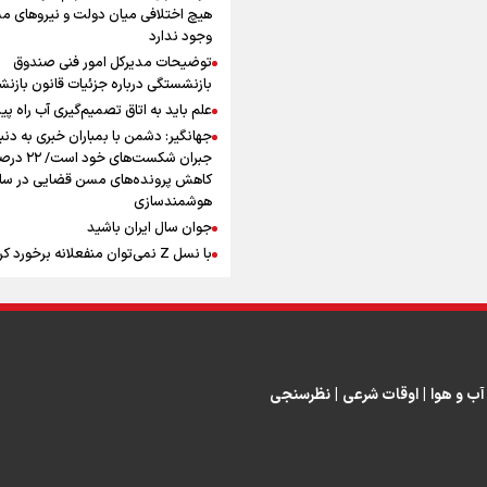
افزوده چقدر است؟
هیچ اختلافی میان دولت و نیروهای م
وجود ندارد
توضیحات مدیرکل امور فنی صندوق
بازنشستگی درباره جزئیات قانون بازن
علم باید به اتاق تصمیم‌گیری آب راه پید
جهانگیر: دشمن با بمباران خبری به دنب
اینفوبرنا/ سقف معافیت مالیاتی
جبران شکست‌های خود است
حقوق کارکنان دولت و بازنشست
کاهش پرونده‌های مسن قضایی در سای
هوشمندسازی
در بودجه ۱۴۰۵ چقدر است؟
جوان سال ایران باشید
با نسل Z نمی‌توان منفعلانه برخورد ک
دانشجو باید سازنده فعالیت فرهنگی ب
نه فقط مخاطب آن
یوسفی: جای بخیه سرم یادگار یک سانح
اینفوبرنا/ حداقل حقوق
است، نه دعوا!/ انتظار داشتیم تیم ملی 
بازنشستگان کشوری و لشکری د
گروهش صعود کند + فیلم
مردی که تاریخ را با دوربین و موتورسی
آب و هوا
|
اوقات شرعی
|
نظرسنجی
لایحه بودجه سال ۱۴۰۵ چقدر است؟
ثبت کرد
رابرت دنیرو: کشور من دیگر دوست‌داش
نیست