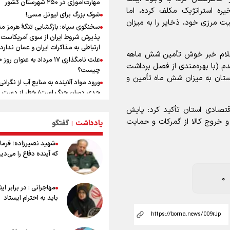
مهارت‌آموزی در ۲۵۰ شهرستان کشور
است
یره استراتژیک مکلف کرده، اما
شوک بزرگ برای لیونل مسی!
یوسفی: جای بخیه سرم یادگار یک سانح
یت مرزی خود، ذخایر را به میزان
است، نه دعوا!/ انتظار داشتیم تیم ملی 
سخنگوی سپاه: بازگشایی تنگۀ هرمز من
گروهش صعود کند + فیلم
پذیرش شروط ایران از سوی آمریکاست 
ارتباطی به مذاکرات ایران و عمان ندارد
کالبدشکافی استقلال پیش از لیگ
 اعلام خبر خوش تأمین شش ماهه
بیست‌و‌ششم/ آبی‌پوشان با چه وضعیتی
علت نامگذاری ۱۷ مرداد به عنوان ر
دم (با بهره‌مندی از فصل برداشت
لیگ می‌شوند؟
چیست؟
ستان به میزان شش ماه تأمین و
مروری بر زندگینامه خبرنگار شهید «م
ورود مواد آلاینده به منابع آب از نگرانی
صارمی»
جدی دوران جنگ است/ خطر از دست ر
باروری خاک
علی‌نژاد در مراسم انجمن ورزشی نویس
 اقتصادی استان تأکید کرد: پایش
روز خبرنگار : رسانه‌های خبری در سال گ
مروری بر زندگینامه خبرنگار شهید «م
خروج کالا از گمرکات و حمایت
یادداشت
گفتگو
|
به امروز اتفاقات بزرگی را رقم زدند
صارمی»
علت نامگذاری ۱۷ مرداد به عنوان ر
۱۷ مرداد؛ روز خبرنگار
شهید نصیرزاده؛ فرمان
چیست؟
خانواده شهید لاریجانی: از اظهارات شتا
که آینده دفاع را می‌دی
درباره چگونگی شهادت اجتناب کنید
اشک‌های CR7 به قیمت ۲۳ سا
0
نکن آقای رونالدو
مهاجرانی : در برابر ای
حیدری: افزایش تیم‌های جام جهانی هم
باید به احترام ایستاد
داشت و هم ضرر/ تیم ملی در جام جها
مردود نشد
تلاش مدام برای زنده نگه داشتن هنر ای