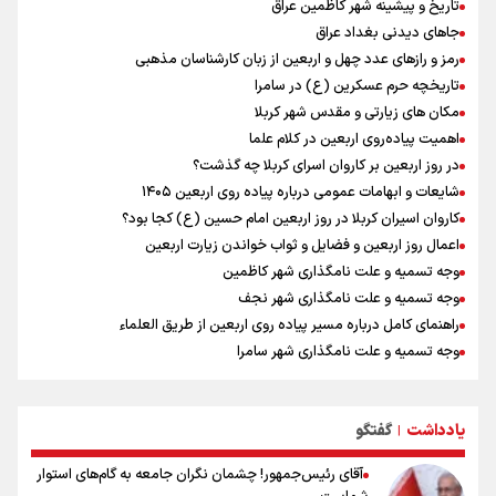
تاریخ و پیشینه شهر کاظمین عراق
دلیل تأکید پزشکیان بر اجرای طرح محله‌محوری و مسجدمحوری چیست؟
جاهای دیدنی بغداد عراق
خبر سخنگوی کمیسیون امنیت از توافق در چارچوب کلی مذاکرات ایران و
رمز و رازهای عدد چهل و اربعین از زبان کارشناسان مذهبی
عمان بر سر تنگه هرمز
تاریخچه حرم عسکرین (ع) در سامرا
مکان های زیارتی و مقدس شهر کربلا
اهمیت پیاده‌روی اربعین در کلام علما
در روز اربعین بر کاروان اسرای کربلا چه گذشت؟
شایعات و ابهامات عمومی درباره پیاده روی اربعین ۱۴۰۵
کاروان اسیران کربلا در روز اربعین امام حسین (ع) کجا بود؟
اعمال روز اربعین و فضایل و ثواب خواندن زیارت اربعین
وجه تسمیه و علت نامگذاری شهر کاظمین
وجه تسمیه و علت نامگذاری شهر نجف
راهنمای کامل درباره مسیر پیاده روی اربعین از طریق العلماء
وجه تسمیه و علت نامگذاری شهر سامرا
وجه تسمیه و علت نامگذاری شهر کربلا
بهترین موکب‌های ایرانی در پیاده روی اربعین ۱۴۰۵
یادداشت
گفتگو
توصیه هایی مهم برای پیچ خوردگی پا در پیاده روی اربعین
|
آقای رئیس‌جمهور! چشمان نگران جامعه به گام‌های استوار