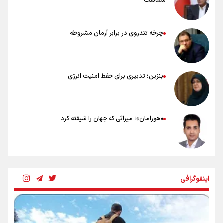
شماست
چرخه تندروی در برابر آرمان مشروطه
بنزین؛ تدبیری برای حفظ امنیت انرژی
«هورامان»؛ میراثی که جهان را شیفته کرد
شکستگیِ بزرگ؛ روایتِ یک استخوان، یک نسل، یک توهم!
اینفوگرافی
رسانه ملی و حق مردم برای شنیدن صدای رئیس‌جمهوری