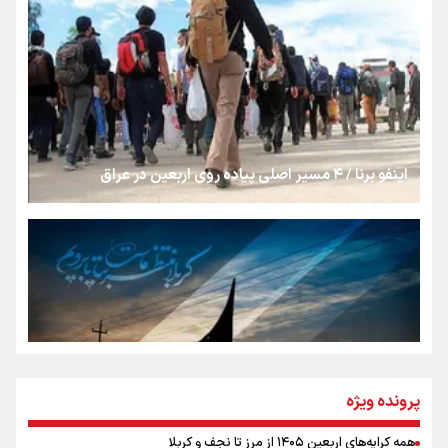
روایت ایران از کنار مردم
از طلوع خیابان‌ها تا غروب اشک
اینفو برنا / ۴ مسیر اصلی پیاده روی اربعین در عراق
جمله‌ای که بغض چهارماهه را شکست؛ «آهای مردم، آقا از
تهران رفتند»
سه حسرتی که به دلم ماند
مومنِ مقتدرِ مظلوم
پرونده ویژه
همه کرایه‌های اربعین ۱۴۰۵ از مرز تا نجف و کربلا