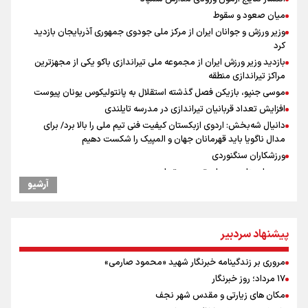
میان صعود و سقوط
وزیر ورزش و جوانان ایران از مرکز ملی جودوی جمهوری آذربایجان بازدید
کرد
بازدید وزیر ورزش ایران از مجموعه ملی تیراندازی باکو یکی از مجهزترین
مراکز تیراندازی منطقه
موسی جنپو، بازیکن فصل گذشته استقلال به پانتولیکوس یونان پیوست
افزایش تعداد قربانیان تیراندازی در مدرسه تایلندی
دانیال شه‌بخش: اردوی ازبکستان کیفیت فنی تیم ملی را بالا برد/ برای
مدال ناگویا باید قهرمانان جهان و المپیک را شکست دهیم
ورزشکاران سنگنوردی
یمن، ایستاده در برابر تحریم و تجاوز
آرشیو
علیرضا نصیری وزنه‌برداری ایرانی دسته ۱۱۰ کیلوگرم : امیدوارم با
خوشرنگ‌ترین مدال‌ها به ایران برگردیم
خودکشی ضارب ۱۴ ساله مدرسه تایلندی
پیشنهاد سردبیر
رئیس جمهور : آیا انجام مذاکرات باعث بروز جنگ شد؟
پزشکیان : آمریکا تلاش می‌کند همسایگان را علیه ما بسیج کند
مروری بر زندگینامه خبرنگار شهید «محمود صارمی»
افتتاحیه جشنواره نمايش عروسكى تهران-مبارك
۱۷ مرداد؛ روز خبرنگار
خطیب جمعه تهران: دشمن شکست مفتضحانه خورده و به التماس افتاده،
مکان های زیارتی و مقدس شهر نجف
ادبیات باخت را هم بلد نیست