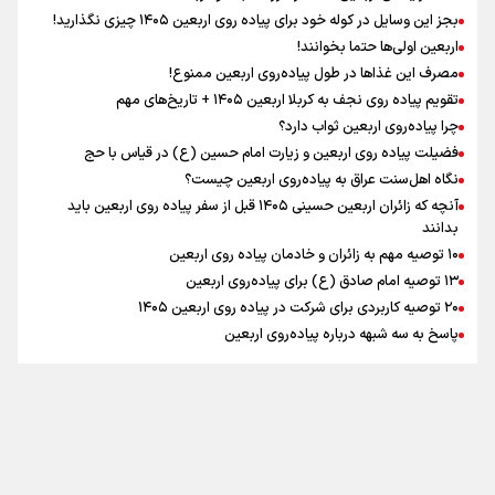
اینفو برنا / توصیه‌هایی طلایی برای پیاده روی اربعین
بجز این وسایل در کوله خود برای پیاده روی اربعین ۱۴۰۵ چیزی نگذارید!
نگاه تمدنی رهبر شهید به فضای مجازی
اربعین اولی‌ها حتما بخوانند!
مصرف این غذاها در طول پیاده‌روی اربعین ممنوع!
تقویم پیاده روی نجف به کربلا اربعین ۱۴۰۵ + تاریخ‌های مهم
چرا پیاده‌روی اربعین ثواب دارد؟
رابطه کارگر و کارفرما در اندیشه رهبر شهید: از تضاد به
زوجیت
فضیلت پیاده روی اربعین و زیارت امام حسین (ع) در قیاس با حج
نگاه اهل‌سنت عراق به پیاده‌روی اربعین چیست؟
آنچه که زائران اربعین حسینی ۱۴۰۵ قبل از سفر پیاده روی اربعین باید
بدانند
۱۰ توصیه مهم به زائران و خادمان پیاده روی اربعین
اینفو برنا / جدول کامل فاصله مرز شلمچه تا شهرهای زیارتی
۱۳ توصیه امام صادق (ع) برای پیاده‌روی اربعین
۲۰ توصیه کاربردی برای شرکت در پیاده روی اربعین ۱۴۰۵
عراق
پاسخ به سه‌ شبهه درباره پیاده‌روی اربعین
تماس با ما
|
درباره ما
|
پیوندها
|
آرشیو
|
عضویت در خبرنامه
|
آب و هوا
|
اوقات شرعی
|
نظرسنجی