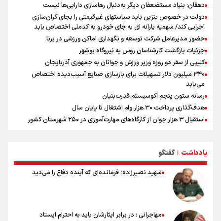
دهقان: بنیاد مستضعفان دیگر به‌دنبال رهاسازی دارایی‌ها نیست
دولت در خصوص بنزین باید سیاستهای غیرقیمتی را بجای گران‌سازی
اجرایی کند/ سهمیه یارانه ای به جای خودرو به کدملی اختصاص یابد
حضور مدیرعامل شرکت توسعه و نگهداری اماکن ورزشی در برنا
جزئیات بازگشت کارشناسان روس به نیروگاه بوشهر
کلیپی از سفر دو روزه وزیر ورزش و جوانان به جمهوری آذربایجان
۳۴۰ میلیون دلار تسهیلات برای بازسازی صنایع آسیب‌دیده اختصاص
می‌یابد
رسانه ستون پنجم اکوسیستم قدرت‌بنیان
هدف‌گذاری پرداخت ۳۰ هزار وام اشتغال تا پایان سال
استقبال ۳ هزار جوان از کارگاه‌های مهارت‌آموزی در ۲۵۰ شهرستان کشور
شوک بزرگ برای لیونل مسی!
سخنگوی سپاه: بازگشایی تنگۀ هرمز منوط به پذیرش شروط ایران از سوی
یادداشت
گفتگو
آمریکاست و ارتباطی به مذاکرات ایران و عمان ندارد
|
علت نامگذاری ۱۷ مرداد به عنوان روز خبرنگار چیست؟
شهید نصیرزاده؛ فرمانده‌ای که آینده دفاع را می‌دید
ورود مواد آلاینده به منابع آب از نگرانی‌های جدی دوران جنگ است/ خطر از
دست رفتن باروری خاک
مروری بر زندگینامه خبرنگار شهید «محمود صارمی»
۱۷ مرداد؛ روز خبرنگار
مهاجرانی : در برابر ایثارشان باید به احترام ایستاد