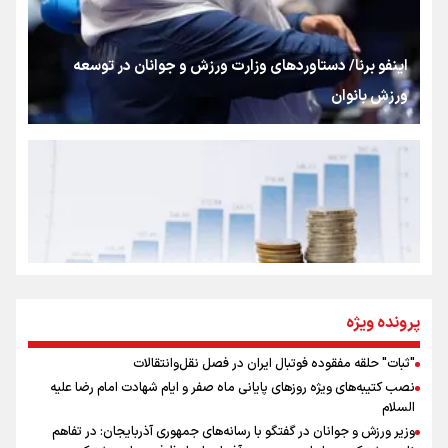
شکستگیِ بزرگ؛ روایتِ یک استخوان، یک نسل، یک توهم!
اینفو برنا/ دستاوردهای وزارت ورزش و جوانان در توسعه
ورزش بانوان
رسانه ملی و حق مردم برای شنیدن صدای رئیس‌جمهوری
روایت ایران از کنار مردم
از طلوع خیابان‌ها تا غروب اشک
پرونده ویژه
"ثبات" حلقه مفقوده فوتبال ایران در فصل نقل‌وانتقالات
اینفو برنا/ میزان مالیات بر ارزش افزوده چقدر است؟
نصب کتیبه‌های ویژه روزهای پایانی ماه صفر و ایام شهادت امام رضا علیه
جمله‌ای که بغض چهارماهه را شکست؛ «آهای مردم، آقا از
السلام
تهران رفتند»
وزیر ورزش و جوانان در گفتگو با رسانه‌های جمهوری آذربایجان: در تفاهم