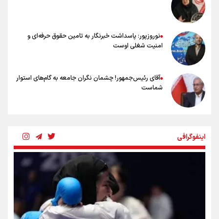
خانواده شهید لاریجانی: از اظهارات شتاب‌زده درباره چگونگی شهادت اجتناب
کنید
نوروزپور: پاسداشت خبرنگار به تامین حقوق حرفه‌ای و
امنیت شغلی اوست
آقای رئیس‌جمهور! چشمان نگران جامعه به گام‌های استوار
شماست
چرخه تندروی در برابر آرمان مشروطه
اینفوگرافی
بنزین؛ تدبیری برای حفظ امنیت انرژی
«هورامان»؛ میراثی که جهان را شیفته کرد