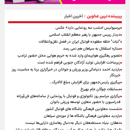
پربیننده ترین عناوین
آخرین اخبار
|
پرسپولیس امشب سه رونمایی دارد+ عکس
دیدار رییس جمهور با رهبر معظم انقلاب اسلامی
"ثبات" حلقه مفقوده فوتبال ایران در فصل نقل‌وانتقالات
ستاره استقلال به سپاهان هم نمی رسد
تصویر رهگیری هواپیمای وارد شده به حریم هوایی محل حضور ترامپ
زیرساخت افزایش تولید آزادگان جنوبی فراهم شده است
بازدید احمد دنیامالی وزیر ورزش و جوانان در خبرگزاری برنا به مناسبت روز
خبرنگار
پیگیری رئیس‌جمهور برای افزایش مبلغ کالابرگ...
مسابقات چوگان جام بهیرخ
برگزاری مراسم روز تکنولوژی و فوتبال با رونمایی از سامانه‌های فن‌آورانه
فدراسیون با حضور معاون توسعه ورزش بانوان
نشست معاونین فرهنگی باشگاه های فوتبال کشور
بازدید معاونین فرهنگی باشگاه ها از موزه‌ی سپاهان
دهقان: بنیاد مستضعفان دیگر به‌دنبال رهاسازی دارایی‌ها نیست
کمک هزار دلاری شیعیان عراق به آسیب‌دیدگان منطقه ۱۶/ بازسازی منازل