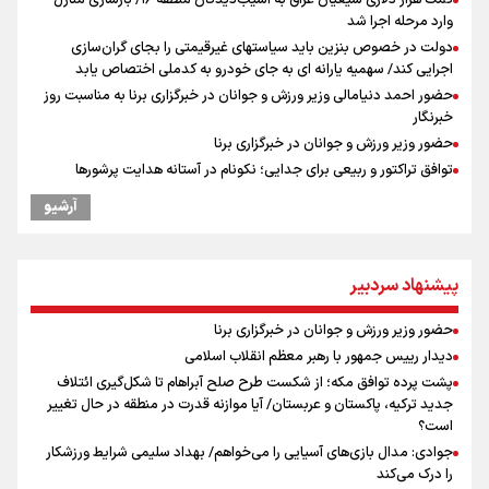
وارد مرحله اجرا شد
دولت در خصوص بنزین باید سیاستهای غیرقیمتی را بجای گران‌سازی
اجرایی کند/ سهمیه یارانه ای به جای خودرو به کدملی اختصاص یابد
حضور احمد دنیامالی وزیر ورزش و جوانان در خبرگزاری برنا به مناسبت روز
خبرنگار
حضور وزیر ورزش و جوانان در خبرگزاری برنا
توافق تراکتور و ربیعی برای جدایی؛ نکونام در آستانه هدایت پرشورها
نکونام سرمربی تراکتور: احتمالا یک یا دو تغییر داشته باشیم
آرشیو
کریمی در خصوص شایعات عدم اجازه مربیگری نکونام: هر کسی گفته نظر
شخصی خودش بوده است
نکونام: چند روز یکبار تماشاگران امکان حضور در تمرینات خواهند داشت
پیشنهاد سردبیر
اعطای زمین ۲۰۰ متری به خانواده‌های دارای ۳ فرزند و بیشتر/ ۱۴ میلیون
مجرد در کشور داریم
حضور وزیر ورزش و جوانان در خبرگزاری برنا
از چتر هسته‌ای پاکستان تا نفوذ ترکیه/ توافق مکه چگونه کمربند امنیتی
دیدار رییس جمهور با رهبر معظم انقلاب اسلامی
عربستان را تقویت می‌کند؟
پشت پرده توافق مکه؛ از شکست طرح صلح آبراهام تا شکل‌گیری ائتلاف
پاسخ منفی مجیدی، نکونام را سرمربی کرد؛ ماجرای عجیب نیمکت تراکتور
جدید ترکیه، پاکستان و عربستان/ آیا موازنه قدرت در منطقه در حال تغییر
بازدهی اوراق دولتی در آستانه ۴۰ درصد/ سیگنال هشدار به بازار پول و
است؟
سرمایه
جوادی: مدال بازی‌های آسیایی را می‌خواهم/ بهداد سلیمی شرایط ورزشکار
را درک می‌کند