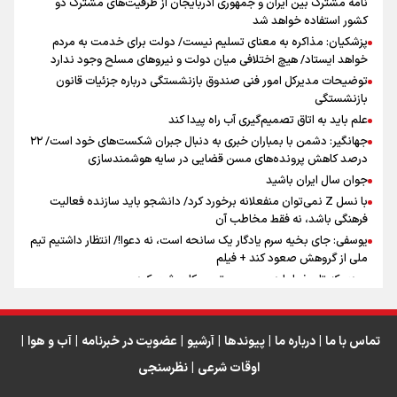
نامه مشترک بین ایران و جمهوری آذربایجان از ظرفیت‌های مشترک دو
کشور استفاده خواهد شد
سه حسرتی که به دلم ماند
پزشکیان: مذاکره به معنای تسلیم نیست/ دولت برای خدمت به مردم
خواهد ایستاد/ هیچ اختلافی میان دولت و نیروهای مسلح وجود ندارد
توضیحات مدیرکل امور فنی صندوق بازنشستگی درباره جزئیات قانون
بازنشستگی
علم باید به اتاق تصمیم‌گیری آب راه پیدا کند
جهانگیر: دشمن با بمباران خبری به دنبال جبران شکست‌های خود است/ ۲۲
درصد کاهش پرونده‌های مسن قضایی در سایه هوشمندسازی
اینفو برنا / ۴ مسیر اصلی پیاده روی اربعین در عراق
جوان سال ایران باشید
با نسل Z نمی‌توان منفعلانه برخورد کرد/ دانشجو باید سازنده فعالیت
فرهنگی باشد، نه فقط مخاطب آن
یوسفی: جای بخیه سرم یادگار یک سانحه است، نه دعوا!/ انتظار داشتیم تیم
ملی از گروهش صعود کند + فیلم
مردی که تاریخ را با دوربین و موتورسیکلت ثبت کرد
رابرت دنیرو: کشور من دیگر دوست‌داشتنی نیست
دبیر فدراسیون بولینگ و بیلیارد: از رسانه ملی انتظار حمایت داریم/ در
انتظار حضور تیم‌های بزرگ مثل استقلال در لیگ هستیم
تماس با ما
|
درباره ما
|
پیوندها
|
آرشیو
|
عضویت در خبرنامه
|
آب و هوا
|
اوقات شرعی
|
نظرسنجی