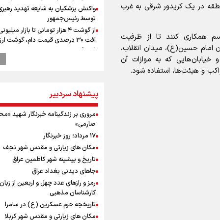
طقه در یک کریدور شرقی به غرب
واکنش پزشکیان به شایعه تهدید رهبری
توسط رئیس‌جمهور
از گوشت ۴ هزار تومانی تا بازار میلیون
سم همکاری کنند تا از ظرفیت
افت ۳۰ درصدی قیمت دام، گوشت ارز
ن امام حسین(ع)، میدان انقلاب،
نمی‌شود
 و خیابان‌هایی که به موازات آن
پزشکیان: هرگز استعفا نداده‌ام و نخواه
کب و هیئت‌ها، استفاده شود.
ترامپ انگشت تهدید را به سمت سوئ
گرفت؛ اقتصادتان را به هم می‌ریزم
پیشنهاد سردبیر
رئیس جمهور : هیچ دولتی به اندازه ما 
جهت سیاست‌های رهبری قدم برنداشت
مروری بر زندگینامه خبرنگار شهید «م
انتشار نتایج آزمون ورودی مدارس سمپ
صارمی»
کنسرت خسوف، ارکستر سمفونیک تهرا
۱۷ مرداد؛ روز خبرنگار
رهبر شهید انقلاب: بمباران هیروشیما ن
مکان های زیارتی و مقدس شهر نجف
طبیعت استکباری آمریکا است
تاریخ و پیشینه شهر کاظمین عراق
پالایشگاه نفت اسلواکی منفجر شد
0
جاهای دیدنی بغداد عراق
میان صعود و سقوط
رمز و رازهای عدد چهل و اربعین از زبان
وزیر ورزش و جوانان ایران از مرکز ملی
کارشناسان مذهبی
جمهوری آذربایجان بازدید کرد
تاریخچه حرم عسکرین (ع) در سامرا
موسی جنپو، بازیکن فصل گذشته استقل
مکان های زیارتی و مقدس شهر کربلا
پانتولیکوس یونان پیوست