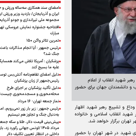
امضای سند همکاری سه‌ساله ورزش و ج
ایران و آذربایجان/ بازدید وزیر ورزش ایر
مجموعه ملی تیراندازی و جودو آذربای
افتتاحیه جشنواره نمايش عروسكى تهر
مبارك
تمرین تئاتر واگن ۱۵۰
رئیس جمهور : آیا انجام مذاکرات باعث 
جنگ شد؟
پزشکیان : آمریکا تلاش می‌کند همسایگا
علیه ما بسیج کند
دلیل امضای تفاهم‌نامه آتش‌بس توس
رهبر شهید انقلاب از اعلام
رئیس‌جمهور از زبان پزشکیان
ران ادیان، مذاهب و دانشمندان جهان برای حضور
دلیل تأکید پزشکیان بر اجرای طرح
محله‌محوری و مسجدمحوری چیست؟
نماز جمعه تهران- ۱۶ مرداد
م وداع و تشییع رهبر شهید اظهار
رئیس جمهور : زیر بار زور نمی‌رویم، اما
 شهید انقلاب اسلامی و خانواده
به‌دنبال جنگ و تجاوز هم نیستیم
 تهران برگزار خواهد شد.
مرداد ۱۴۰۵ /اونس جهانی رکورد زد، باز
ای شهید در شهر تهران با حضور
داخلی در انتظار تعیین تکلیف دلار