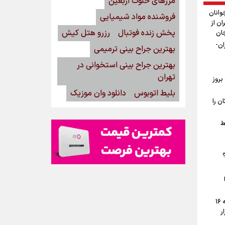
مرزهای خلوت اربعین
وانان
فروشنده مواد شیمیایی
ان از
پخش زنده فوتبال
رزرو هتل کیش
جان
ان-
بهترین جراح بینی ترمیمی
بهترین جراح بینی استخوانی در
تهران
بروز
بلیط اتوبوس
دانلود وان موزیک
ن را
ط
پیش‌بینی قیمت دلار، طلا و سکه جمعه ۱۶
ار