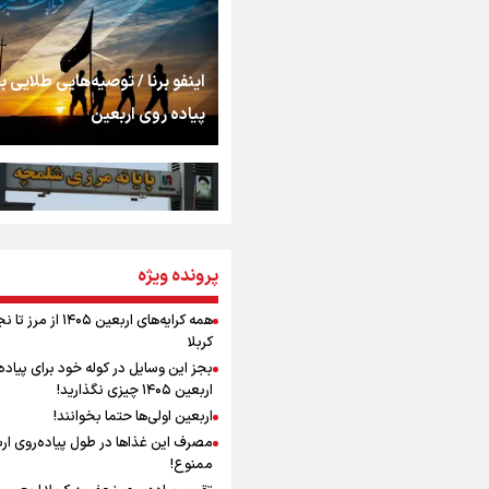
اشک
جمله‌ای که بغض چها
اینفو برنا / توصیه‌هایی طلایی ب
را شکست؛ «آهای مردم، 
پیاده روی اربعین
تهران رفتند»
سه حسرتی که به دلم 
مومنِ مقتدرِ مظلوم
پرونده ویژه
اینفو برنا / جدول کامل فاصله م
شلمچه تا شهرهای زیارتی عراق
همه کرایه‌های اربعین ۱۴۰۵ از 
کربلا
نگاه تمدنی رهبر شهید
بجز این وسایل در کوله خود برای پیاده
فضای مجازی
اربعین ۱۴۰۵ چیزی نگذارید!
اربعین اولی‌ها حتما بخوانند!
مصرف این غذاها در طول پیاده‌روی ار
رابطه کارگر و کارفرما د
ممنوع!
اینفو برنا/ میزان مالیات بر ارزش
اندیشه رهبر شهید: از 