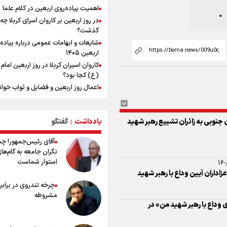
اهمیت پیاده‌روی اربعین در کلام علما
بازدید وزیر ورزش ایران از مجموعه ملی
تیراندازی باکو یکی از مجهزترین مراکز
در روز اربعین بر کاروان اسرای کربلا چه
تیراندازی منطقه
گذشت؟
افزایش تعداد قربانیان تیراندازی در م
شایعات و ابهامات عمومی درباره پیاده
تایلندی
اربعین ۱۴۰۵
ورزشکاران سنگنوردی
کاروان اسیران کربلا در روز اربعین اما
(ع) کجا بود؟
اعمال روز اربعین و فضایل و ثواب خوا
۱
زیارت اربعین
زاداران آیین وداع با رهبر شهید
وجه تسمیه و علت نامگذاری شهر کاظ
یادداشت
گفتگو
وجه تسمیه و علت نامگذاری شهر نجف
|
راهنمای کامل درباره مسیر پیاده روی ا
ی وداع با رهبر شهید من» در
آقای رئیس‌جمهور! چ
از طریق العلماء
نگران جامعه به گام‌ها
وجه تسمیه و علت نامگذاری شهر سامر
استوار شماست
وجه تسمیه و علت نامگذاری شهر کربلا
ک رکورد تاریخی جدید ثبت خواهد کرد
بهترین موکب‌های ایرانی در پیاده روی 
چرخه تندروی در برابر 
۱۴۰۵
مشروطه
توصیه هایی مهم برای پیچ خوردگی پا د
پیاده روی اربعین