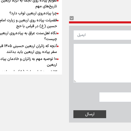
به زوجیت
افزوده چقدر است؟
تاریخ‌های مهم
چرا پیاده‌روی اربعین ثواب دارد؟
فضیلت پیاده روی اربعین و زیارت امام
حسین (ع) در قیاس با حج
نگاه اهل‌سنت عراق به پیاده‌روی اربعی
اینفوبرنا/ سقف معافیت مالیاتی
چیست؟
آنچه که زائران ار
حقوق کارکنان دولت و بازنشست
سفر پیاده روی اربعین باید بدانند
در بودجه ۱۴۰۵ چقدر است؟
۱۰ توصیه مهم به زائران و خادمان پیاد
اربعین
۱۳ توصیه امام صادق (ع) برای پیاده‌ر
اربعین
۲۰ توصیه کاربردی برای شرکت در پیاد
اینفوبرنا/ حداقل حقوق
اربعین ۱۴۰۵
پاسخ به سه‌ شبهه درباره پیاده‌روی ارب
بازنشستگان کشوری و لشکری د
آب و هوا
|
اوقات شرعی
|
نظرسنجی
لایحه بودجه سال ۱۴۰۵ چقدر است؟