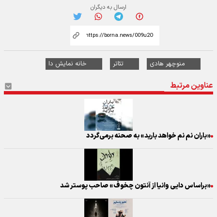
ارسال به دیگران
منوچهر هادی
تئاتر
خانه نمایش دا
عناوین مرتبط
«باران نم نم خواهد بارید» به صحنه برمی‌گردد
«براساس دایی‌ وانیا از آنتون چخوف» صاحب پوستر شد