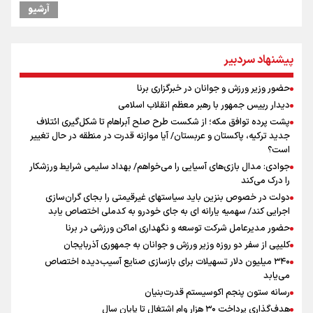
گرامیداشت روز خبرنگار
آرشیو
مراسم گرامیداشت روز خبرنگار
گرامیداشت روز خبرنگار در شیراز
دیدار رییس جمهور با رهبر معظم انقلاب اسلامی
پیشنهاد سردبیر
ونس: در حال کار بر روی ایجاد یک سیستم ناوبری امن هستیم
نشست استاندار فارس با خبرنگاران
حضور وزیر ورزش و جوانان در خبرگزاری برنا
علی‌نژاد در مراسم انجمن ورزشی نویسان در روز خبرنگار : رسانه‌های خبری
دیدار رییس جمهور با رهبر معظم انقلاب اسلامی
در سال گذشته تا به امروز اتفاقات بزرگی را رقم زدند
پشت پرده توافق مکه؛ از شکست طرح صلح آبراهام تا شکل‌گیری ائتلاف
پیش‌بینی قیمت طلا، سکه و دلار یکشنبه ۱۸ مرداد / دلار چه نقشه ای برای
جدید ترکیه، پاکستان و عربستان/ آیا موازنه قدرت در منطقه در حال تغییر
بازار دارد؟
است؟
جوادی: مدال بازی‌های آسیایی را می‌خواهم/ بهداد سلیمی شرایط ورزشکار
را درک می‌کند
دولت در خصوص بنزین باید سیاستهای غیرقیمتی را بجای گران‌سازی
اجرایی کند/ سهمیه یارانه ای به جای خودرو به کدملی اختصاص یابد
حضور مدیرعامل شرکت توسعه و نگهداری اماکن ورزشی در برنا
کلیپی از سفر دو روزه وزیر ورزش و جوانان به جمهوری آذربایجان
۳۴۰ میلیون دلار تسهیلات برای بازسازی صنایع آسیب‌دیده اختصاص
می‌یابد
رسانه ستون پنجم اکوسیستم قدرت‌بنیان
هدف‌گذاری پرداخت ۳۰ هزار وام اشتغال تا پایان سال