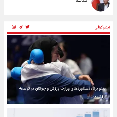
شماست
چرخه تندروی در برابر آرمان مشروطه
اینفوگرافی
بنزین؛ تدبیری برای حفظ امنیت انرژی
«هورامان»؛ میراثی که جهان را شیفته کرد
شکستگیِ بزرگ؛ روایتِ یک استخوان، یک نسل، یک توهم!
اینفو برنا/ دستاوردهای وزارت ورزش و جوانان در توسعه
ورزش بانوان
رسانه ملی و حق مردم برای شنیدن صدای رئیس‌جمهوری