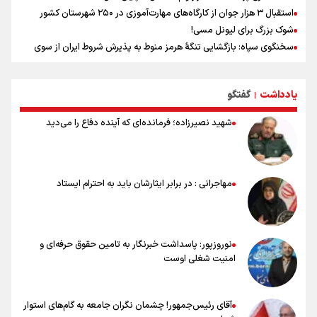
استقبال ۳ هزار جوان از کارگاه‌های مهارت‌آموزی در ۲۵۰ شهرستان کشور
شوک بزرگ برای لیونل مسی!
سخنگوی سپاه: بازگشایی تنگۀ هرمز منوط به پذیرش شروط ایران از سوی
آمریکاست و ارتباطی به مذاکرات ایران و عمان ندارد
علت نامگذاری ۱۷ مرداد به عنوان روز خبرنگار چیست؟
یادداشت
گفتگو
ورود مواد آلاینده به منابع آب از نگرانی‌های جدی دوران جنگ است/ خطر از
|
دست رفتن باروری خاک
شهید نصیرزاده؛ فرمانده‌ای که آینده دفاع را می‌دید
مروری بر زندگینامه خبرنگار شهید «محمود صارمی»
۱۷ مرداد؛ روز خبرنگار
خانواده شهید لاریجانی: از اظهارات شتاب‌زده درباره چگونگی شهادت اجتناب
کنید
مهاجرانی : در برابر ایثارشان باید به احترام ایستاد
اشک‌های CR7 به قیمت ۲۳ سال تلاش؛ گریه نکن آقای رونالدو
حیدری: افزایش تیم‌های جام جهانی هم سود داشت و هم ضرر/ تیم ملی در
جام جهانی مردود نشد
نوروزپور: پاسداشت خبرنگار به تامین حقوق حرفه‌ای و
امنیت شغلی اوست
آقای رئیس‌جمهور! چشمان نگران جامعه به گام‌های استوار