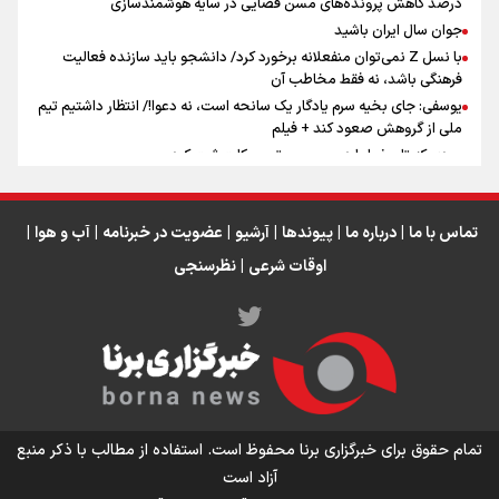
درصد کاهش پرونده‌های مسن قضایی در سایه هوشمندسازی
اینفو برنا / ۴ مسیر اصلی پیاده روی اربعین در عراق
جوان سال ایران باشید
با نسل Z نمی‌توان منفعلانه برخورد کرد/ دانشجو باید سازنده فعالیت
فرهنگی باشد، نه فقط مخاطب آن
یوسفی: جای بخیه سرم یادگار یک سانحه است، نه دعوا!/ انتظار داشتیم تیم
ملی از گروهش صعود کند + فیلم
مردی که تاریخ را با دوربین و موتورسیکلت ثبت کرد
رابرت دنیرو: کشور من دیگر دوست‌داشتنی نیست
دبیر فدراسیون بولینگ و بیلیارد: از رسانه ملی انتظار حمایت داریم/ در
انتظار حضور تیم‌های بزرگ مثل استقلال در لیگ هستیم
تماس با ما
|
درباره ما
|
پیوندها
|
آرشیو
|
عضویت در خبرنامه
|
آب و هوا
|
اوقات شرعی
|
نظرسنجی
اینفو برنا / توصیه‌هایی طلایی برای پیاده روی اربعین
تمام حقوق برای خبرگزاری برنا محفوظ است. استفاده از مطالب با ذکر منبع
آزاد است