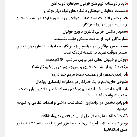
دیدار دوستانه تیم های فوتبال سپاهان-ذوب آهن
نشست معاونان فرهنگی باشگاه های لیگ برتر فوتبال
فیلم کامل اظهارات سید عباس عراقچی وزیر امور خارجه در نشست خبری
رییس جمهور در روز خبرنگار
سمینار دانش افزایی ناظران داوری فوتبال
سازندگان خرد از ساخت مسکن عقب نشستند
سید عباس عراقچی در مراسم روز خبرنگار : مذاکرات با عمان برای تعیین
مسیر موقت تقریبا به نتیجه نزدیک است
جوش و خروش اهالی تهرانپارس در شب ۱۶۱ تجمعات
یکصد ثانیه از نشست خبری رئیس‌جمهور در روز خبرنگار ۱۴۰۵
آیا رئیس‌جمهور از وضعیت سفره مردم خبر دارد؟
شوخی حاج‌قاسم با یک خبرنگار در عملیات آزادسازی بوکمال
ابوباقر، جانشین فرمانده نیروی قدس سپاه: اقتدار دفاعی ایران نتیجه
مدیریت ولایت فقیه است
ابوباقر: دشمن در براندازی، اغتشاشات داخلی و اهداف نظامی به نتیجه
نرسید
"ثبات" حلقه مفقوده فوتبال ایران در فصل نقل‌وانتقالات
رهبر شهید انقلاب: آمریکایی‌ها صدها هزار نفر را با بمب اتم کشتند بدون
هیچ استدلالی!