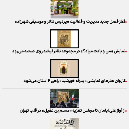
آغاز فصل جدید مدیریت و فعالیت «پردیس تئاتر و موسیقی شهرزاد»
نمایش «من و یادت میاد؟» در مجموعه تئاتر لبخند روی صحنه می‌رود
کاروان هنرهای نمایشی «بدرقه خورشید» راهی ۶ استان می‌شود
از آواز علی ایلمان تا مجلس تعزیه «مسلم بن عقیل» در قلب تهران