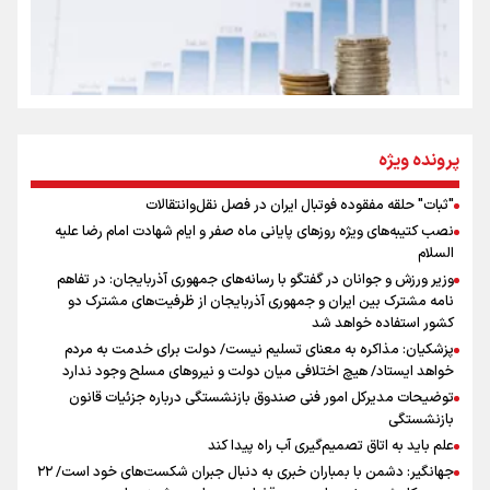
روایت ایران از کنار مردم
از طلوع خیابان‌ها تا غروب اشک
پرونده ویژه
"ثبات" حلقه مفقوده فوتبال ایران در فصل نقل‌وانتقالات
اینفو برنا/ میزان مالیات بر ارزش افزوده چقدر است؟
نصب کتیبه‌های ویژه روزهای پایانی ماه صفر و ایام شهادت امام رضا علیه
جمله‌ای که بغض چهارماهه را شکست؛ «آهای مردم، آقا از
السلام
تهران رفتند»
وزیر ورزش و جوانان در گفتگو با رسانه‌های جمهوری آذربایجان: در تفاهم
نامه مشترک بین ایران و جمهوری آذربایجان از ظرفیت‌های مشترک دو
کشور استفاده خواهد شد
سه حسرتی که به دلم ماند
پزشکیان: مذاکره به معنای تسلیم نیست/ دولت برای خدمت به مردم
خواهد ایستاد/ هیچ اختلافی میان دولت و نیروهای مسلح وجود ندارد
توضیحات مدیرکل امور فنی صندوق بازنشستگی درباره جزئیات قانون
بازنشستگی
علم باید به اتاق تصمیم‌گیری آب راه پیدا کند
جهانگیر: دشمن با بمباران خبری به دنبال جبران شکست‌های خود است/ ۲۲