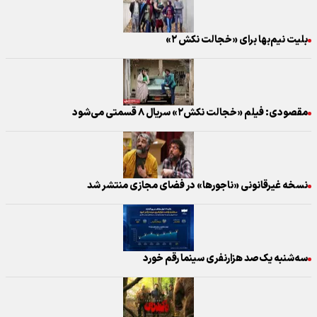
بلیت نیم‌بها برای «خجالت نکش ۲»
مقصودی: فیلم «خجالت نکش۲» سریال ۸ قسمتی می‌شود
نسخه غیرقانونی «ناجورها» در فضای مجازی منتشر شد
سه‌شنبه یک‌صد هزارنفری سینما رقم خورد