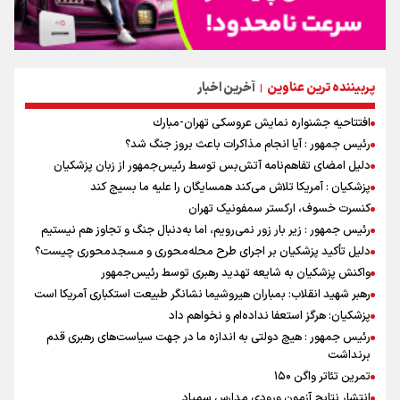
پربیننده ترین عناوین
آخرین اخبار
|
افتتاحیه جشنواره نمايش عروسكى تهران-مبارك
رئیس جمهور : آیا انجام مذاکرات باعث بروز جنگ شد؟
دلیل امضای تفاهم‌نامه آتش‌بس توسط رئیس‌جمهور از زبان پزشکیان
پزشکیان : آمریکا تلاش می‌کند همسایگان را علیه ما بسیج کند
کنسرت خسوف، ارکستر سمفونیک تهران
رئیس جمهور : زیر بار زور نمی‌رویم، اما به‌دنبال جنگ و تجاوز هم نیستیم
دلیل تأکید پزشکیان بر اجرای طرح محله‌محوری و مسجدمحوری چیست؟
واکنش پزشکیان به شایعه تهدید رهبری توسط رئیس‌جمهور
رهبر شهید انقلاب: بمباران هیروشیما نشانگر طبیعت استکباری آمریکا است
پزشکیان: هرگز استعفا نداده‌ام و نخواهم داد
رئیس جمهور : هیچ دولتی به اندازه ما در جهت سیاست‌های رهبری قدم
برنداشت
تمرین تئاتر واگن ۱۵۰
انتشار نتایج آزمون ورودی مدارس سمپاد