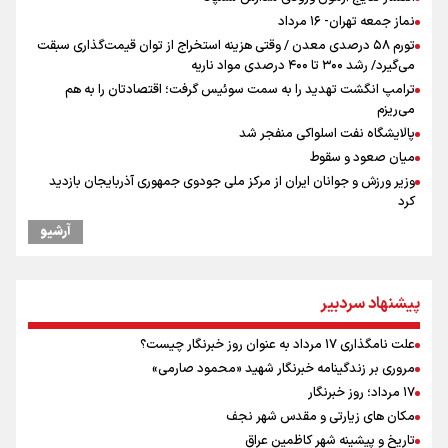
نماز جمعه تهران- ۱۶ مرداد
تورم ۵۸ درصدی معدن / وقتی هزینه استخراج از توان قیمت‌گذاری سبقت
می‌گیرد/ رشد ۳۰۰ تا ۴۰۰ درصدی مواد ناریه
ترامپ انگشت تهدید را به سمت سوئیس گرفت؛ اقتصادتان را به هم
می‌ریزم
پالایشگاه نفت اسلواکی منفجر شد
میان صعود و سقوط
وزیر ورزش و جوانان ایران از مرکز ملی جودوی جمهوری آذربایجان بازدید
کرد
موسی جنپو، بازیکن فصل گذشته استقلال به پانتولیکوس یونان پیوست
آرشیو
بازدید وزیر ورزش ایران از مجموعه ملی تیراندازی باکو یکی از مجهزترین
مراکز تیراندازی منطقه
ورزشکاران سنگنوردی
پیشنهاد سردبیر
یمن، ایستاده در برابر تحریم و تجاوز
پزشکیان: مذاکره به معنای تسلیم نیست/ دولت برای خدمت به مردم
علت نامگذاری ۱۷ مرداد به عنوان روز خبرنگار چیست؟
خواهد ایستاد/ هیچ اختلافی میان دولت و نیروهای مسلح وجود ندارد
مروری بر زندگینامه خبرنگار شهید «محمود صارمی»
خبر سخنگوی کمیسیون امنیت از توافق در چارچوب کلی مذاکرات ایران و
۱۷ مرداد؛ روز خبرنگار
عمان بر سر تنگه هرمز
مکان های زیارتی و مقدس شهر نجف
تاریخ و پیشینه شهر کاظمین عراق