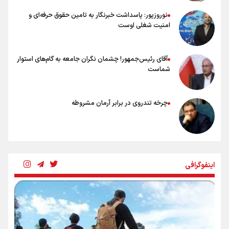
نوروزپور: پاسداشت خبرنگار به تامین حقوق حرفه‌ای و
امنیت شغلی اوست
آقای رئیس‌جمهور! چشمان نگران جامعه به گام‌های استوار
شماست
چرخه تندروی در برابر آرمان مشروطه
بنزین؛ تدبیری برای حفظ امنیت انرژی
اینفوگرافی
«هورامان»؛ میراثی که جهان را شیفته کرد