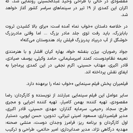
مقصودی در حالی با طراحی وحید عبدالحسینی رونمایی شد، که
اکران این کمدی از ۱۹ تیر در سینماهای سراسر کشور آغاز خواهد
شد.
در خلاصه داستان «خواب نما» آمده است: «برای بالا کشیدن ثروت
بابابزرگ، باید رفت توی جلد مادر بزرگ ... اما وقتی مادربزرگ
خوشگل از آب دربیاد پدربزرگ فیلش یاد هندوستان می‌کنه!»
جواد رضویان، بیژن بنفشه خواه، بهاره کیان افشار و با هنرمندی
نعیمه نظام‌دوست، کمند امیرسلیمانی، حامد وکیلی، یوسف صیادی،
قادر اکبری، مهتاب حسینی، اکرم نجفی در این کمدی پرماجرا به
ایفای نقش پرداخته اند.
فیلمیران پخش فیلم سینمایی «خواب نما» را برعهده دارد.
سایر عوامل این فیلم سینمایی عبارتند از نویسنده و کارگردان: رضا
مقصودی، تهیه کننده: بهمن کامیار، تهیه کننده اجرایی و مجری
طرح: سجاد رحیمی، سرمایه گذاران: مهدی حسینی، قادر اکبری،
مدیر فیلمبرداری: مسعود امینی تیرانی، تدوین: حسن ایوبی، دستیار
اول کارگردان و برنامه ریز: فرامرز وجدان دوست، منشی صحنه:
مهدیه درگاهی نژاد، مدیر صدابرداری: امیر حاتمی، طراحی و ترکیب