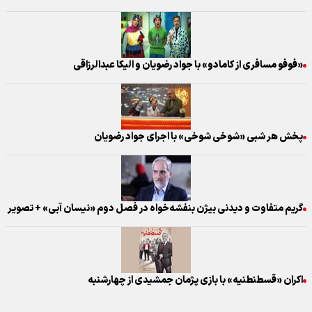
«فوفو مسافری از کامادو» با جواد رضویان و الیکا عبدالرزاقی
پخش هر شبی «شوخی شوخی» با اجرای جواد رضویان
گریم متفاوت و دیدنی بیژن بنفشه‌خواه در فصل دوم «نیسان آبی» + تصویر
اکران «قسطنطنیه» با بازی پژمان جمشیدی از چهارشنبه