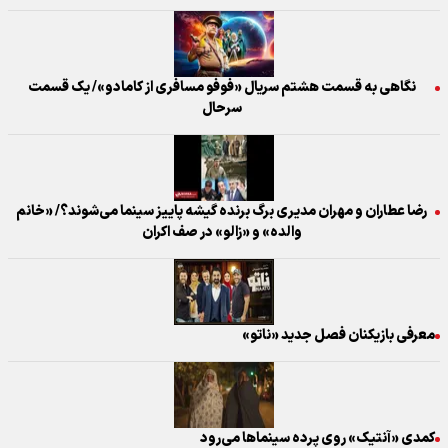
نگاهی به قسمت هشتم سریال «فوفو مسافری از کامادو»/ یک قسمت
سرحال
رضا عطاران و مهران مدیری برگ برنده گیشه پاییز سینما می‌شوند؟/ «خانم
والده» و «زالو» در صف اکران
معرفی بازیکنان فصل جدید «ناتو»
کمدی «آنتیک» روی پرده سینماها می‌رود