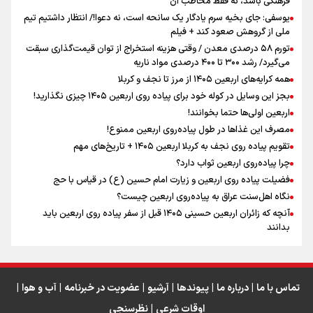
فرهنگی باشد، نه فقط مخاطب آن
یوسفی: جای بخیه سرم یادگار یک سانحه است، نه دعوا!/ انتظار داشتیم تیم
ملی از گروهش صعود کند + فیلم
تورم ۵۸ درصدی معدن / وقتی هزینه استخراج از توان قیمت‌گذاری سبقت
مومنِ مقتدرِ مظلوم
می‌گیرد/ رشد ۳۰۰ تا ۴۰۰ درصدی مواد ناریه
همه کرایه‌های اربعین ۱۴۰۵ از مرز تا نجف و کربلا
بجز این وسایل در کوله خود برای پیاده روی اربعین ۱۴۰۵ چیزی نگذارید!
اربعین اولی‌ها حتما بخوانند!
مصرف این غذاها در طول پیاده‌روی اربعین ممنوع!
تقویم پیاده روی نجف به کربلا اربعین ۱۴۰۵ + تاریخ‌های مهم
اینفو برنا / جدول کامل فاصله مرز شلمچه تا شهرهای زیارتی
چرا پیاده‌روی اربعین ثواب دارد؟
عراق
فضیلت پیاده روی اربعین و زیارت امام حسین (ع) در قیاس با حج
نگاه اهل‌سنت عراق به پیاده‌روی اربعین چیست؟
آنچه که زائران اربعین حسینی ۱۴۰۵ قبل از سفر پیاده روی اربعین باید
بدانند
تماس با ما
|
درباره ما
|
پیوندها
|
آرشیو
|
عضویت در خبرنامه
|
آب و هوا
|
اوقات شرعی
|
نظرسنجی