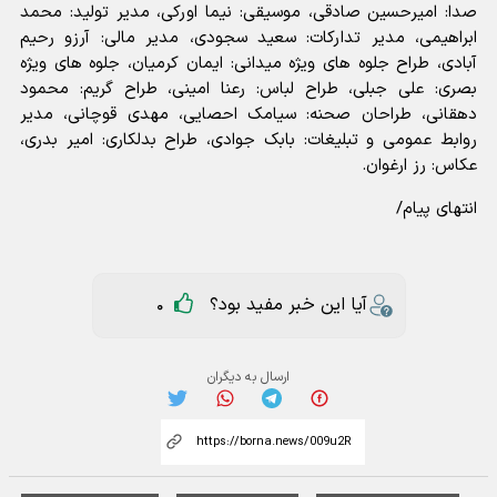
صدا: امیرحسین صادقی، موسیقی: نیما اورکی، مدیر تولید: محمد
ابراهیمی، مدیر تدارکات: سعید سجودی، مدیر مالی: آرزو رحیم
آبادی، طراح جلوه های ویژه میدانی: ایمان کرمیان، جلوه های ویژه
بصری: علی جبلی، طراح لباس: رعنا امینی، طراح گریم: محمود
دهقانی، طراحان صحنه: سیامک احصایی، مهدی قوچانی، مدیر
روابط عمومی و تبلیغات: بابک جوادی، طراح بدلکاری: امیر بدری،
عکاس: رز ارغوان.
انتهای پیام/
آیا این خبر مفید بود؟
0
ارسال به دیگران