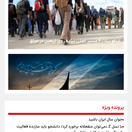
شکستگیِ بزرگ؛ روایتِ یک استخوان، یک نسل، یک توهم!
رسانه ملی و حق مردم برای شنیدن صدای رئیس‌جمهوری
اینفو برنا / ۴ مسیر اصلی پیاده روی اربعین در عراق
روایت ایران از کنار مردم
از طلوع خیابان‌ها تا غروب اشک
جمله‌ای که بغض چهارماهه را شکست؛ «آهای مردم، آقا از
پرونده ویژه
تهران رفتند»
جوان سال ایران باشید
اینفو برنا / توصیه‌هایی طلایی برای پیاده روی اربعین
با نسل Z نمی‌توان منفعلانه برخورد کرد/ دانشجو باید سازنده فعالیت
سه حسرتی که به دلم ماند