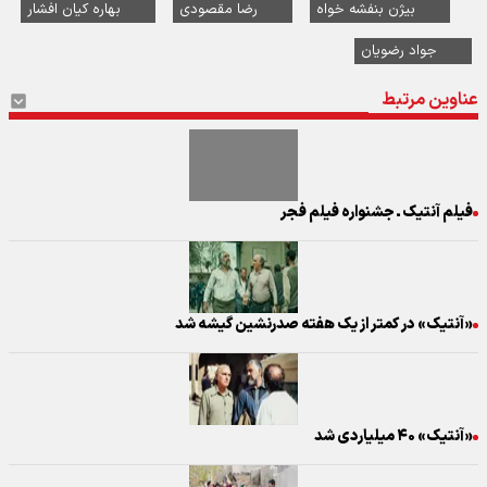
بیژن بنفشه خواه
رضا مقصودی
بهاره کیان افشار
جواد رضویان
عناوین مرتبط
فیلم آنتیک ـ جشنواره فیلم فجر
«آنتیک» در کمتر از یک هفته صدرنشین گیشه شد
«آنتیک» ۴۰ میلیاردی شد