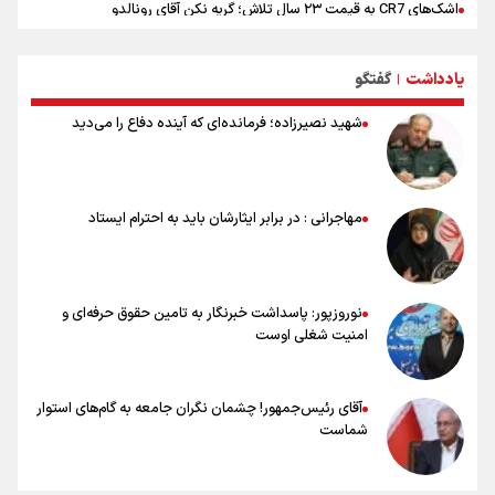
اشک‌های CR7 به قیمت ۲۳ سال تلاش؛ گریه نکن آقای رونالدو
حیدری: افزایش تیم‌های جام جهانی هم سود داشت و هم ضرر/ تیم ملی در
جام جهانی مردود نشد
یادداشت
گفتگو
|
تلاش مدام برای زنده نگه داشتن هنر ایرانی
نصرتی: پاسخ بیرانوند سنخیتی با صحبت‌های علی دایی نداشت/
شهید نصیرزاده؛ فرمانده‌ای که آینده دفاع را می‌دید
ملی‌پوشان نباید از خودشان تعریف کنند!
خلعتبری: جای دو سه نفر در جام جهانی خالی بود/ تیم ملی نیاز به تغییر
نسل دارد/ دوست دارم آرژانتین قهرمان شود
شاهرخی: اندازه داشته‌هایمان از بازار جام جهانی برداشت کردیم/ دودستی
مهاجرانی : در برابر ایثارشان باید به احترام ایستاد
سرنوشت صعود را به تیم‌های دیگر سپردیم
عالمی: جام جهانی از مرحله حذفی جان گرفت/ درباره شیوه بازی تیم ملی
نقد وجود دارد
نوروزپور: پاسداشت خبرنگار به تامین حقوق حرفه‌ای و
امنیت شغلی اوست
آقای رئیس‌جمهور! چشمان نگران جامعه به گام‌های استوار
شماست