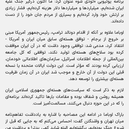
برنامه یوتیوبی «تودی شو» عنوان کرد: ما اکنون درگیر جنگ علیه
ایران شده‌ایم، میلیاردها و میلیاردها دلار هزینه کرده‌ایم، فشار زیادی
بر ارتش خود وارد کرده‌ایم و بسیاری از مردم جان خود را از دست
داده‌اند.
اوباما علاوه بر آنکه از اقدام دونالد ترامپ، رئیس‌جمهور آمریکا مبنی
بر خروج از برجام - توافق هسته‌ای سابق میان ایران و آمریکا -
انتقاد کرد، مدعی شد: توافقی وجود داشت که در آن ایران موافقت
کرده بود سلاح‌های هسته‌ای تولید نکند، توافقی که کل جامعه
بین‌المللی از جمله اطلاعات اسرائیل، سازمان‌های اطلاعاتی خودمان،
ارزیابی کرده بودند که مؤثر است. این دولت ایالات متحده یا نسخه
قبلی این دولت از آن خارج و موجب شد ایران در آن زمان ظرفیت
هسته‌ای بیشتری را توسعه دهد.
لازم به ذکر است که سیاست‌های هسته‌ای جمهوری اسلامی ایران
همیشه روشن و شفاف بوده و مقامات بارها تاکید کرده‌اند برنامه‌ای
را که در این حوزه دنبال می‌کنند، مسالمت‌آمیز است.
باراک اوباما در ادامه این مصاحبه با اشاره به یادداشت تفاهم‌نامه
میان تهران و واشنگتن گفت: احساس می‌کنم که به جایی که قبل از
شروع جنگ بوده‌ایم، برگشته‌ایم البته شاید کمی بدتر! و برداشت من