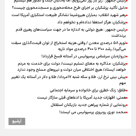
رئیس جمهور : زیر بار زور نمی‌رویم، اما به‌دنبال جنگ و تجاوز هم نیستیم
دلیل تأکید پزشکیان بر اجرای طرح محله‌محوری و مسجدمحوری چیست؟
رهبر شهید انقلاب: بمباران هیروشیما نشانگر طبیعت استکباری آمریکا است
پزشکیان: هرگز استعفا نداده‌ام و نخواهم داد
رئیس جمهور : هیچ دولتی به اندازه ما در جهت سیاست‌های رهبری قدم
برنداشت
تورم ۵۸ درصدی معدن / وقتی هزینه استخراج از توان قیمت‌گذاری سبقت
می‌گیرد/ رشد ۳۰۰ تا ۴۰۰ درصدی مواد ناریه
دروازه‌بان سرشناس پرسپولیس در آستانه فسخ قرارداد!
پزشکیان: مذاکره به معنای تسلیم نیست/ دولت برای خدمت به مردم
خواهد ایستاد/ هیچ اختلافی میان دولت و نیروهای مسلح وجود ندارد
پیش بینی نرخ ارز، طلا و سکه شنبه ۱۷مرداد/ طلا و دلار در آستانه یک تغییر
مهم
طلاق؛ زنگ خطری برای خانواده و سرمایه اجتماعی
همتی: اظهارات جدید آمریکا با ادعاهای قبلی سازگار نیست
رونمایی از شماره پیراهن جدید بازیکنان استقلال
محمد نوری روبروی پرسپولیس می ایستد!
افزایش شمار شهدای لبنان به چهار هزار و ۳۳۵ شهید
آرشیو
دبیرکل گردان‌های سیدالشهدا عراق: پاسخ به تجاوزهای عربستان همچنان
در دستور کار است