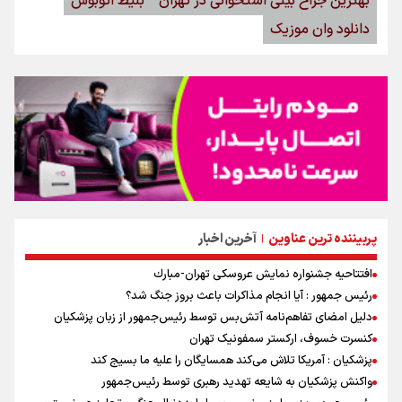
بهترین جراح بینی استخوانی در تهران
بلیط اتوبوس
دانلود وان موزیک
پربیننده ترین عناوین
آخرین اخبار
|
افتتاحیه جشنواره نمايش عروسكى تهران-مبارك
رئیس جمهور : آیا انجام مذاکرات باعث بروز جنگ شد؟
دلیل امضای تفاهم‌نامه آتش‌بس توسط رئیس‌جمهور از زبان پزشکیان
کنسرت خسوف، ارکستر سمفونیک تهران
پزشکیان : آمریکا تلاش می‌کند همسایگان را علیه ما بسیج کند
واکنش پزشکیان به شایعه تهدید رهبری توسط رئیس‌جمهور