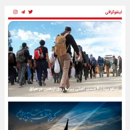
چرخه تندروی در برابر آرمان مشروطه
اینفوگرافی
بنزین؛ تدبیری برای حفظ امنیت انرژی
«هورامان»؛ میراثی که جهان را شیفته کرد
شکستگیِ بزرگ؛ روایتِ یک استخوان، یک نسل، یک توهم!
اینفو برنا / ۴ مسیر اصلی پیاده روی اربعین در عراق
رسانه ملی و حق مردم برای شنیدن صدای رئیس‌جمهوری
روایت ایران از کنار مردم