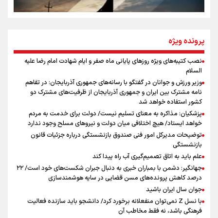
از طلوع خیابان‌ها تا غروب اشک
پرونده ویژه
نصب کتیبه‌های ویژه روزهای پایانی ماه صفر و ایام شهادت امام رضا علیه
اینفو برنا / توصیه‌هایی طلایی برای پیاده روی اربعین
السلام
جمله‌ای که بغض چهارماهه را شکست؛ «آهای مردم، آقا از
وزیر ورزش و جوانان در گفتگو با رسانه‌های جمهوری آذربایجان: در تفاهم
تهران رفتند»
نامه مشترک بین ایران و جمهوری آذربایجان از ظرفیت‌های مشترک دو
کشور استفاده خواهد شد
پزشکیان: مذاکره به معنای تسلیم نیست/ دولت برای خدمت به مردم
سه حسرتی که به دلم ماند
خواهد ایستاد/ هیچ اختلافی میان دولت و نیروهای مسلح وجود ندارد
توضیحات مدیرکل امور فنی صندوق بازنشستگی درباره جزئیات قانون
بازنشستگی
علم باید به اتاق تصمیم‌گیری آب راه پیدا کند
جهانگیر: دشمن با بمباران خبری به دنبال جبران شکست‌های خود است/ ۲۲
درصد کاهش پرونده‌های مسن قضایی در سایه هوشمندسازی
اینفو برنا / جدول کامل فاصله مرز شلمچه تا شهرهای زیارتی
جوان سال ایران باشید
عراق
با نسل Z نمی‌توان منفعلانه برخورد کرد/ دانشجو باید سازنده فعالیت
فرهنگی باشد، نه فقط مخاطب آن