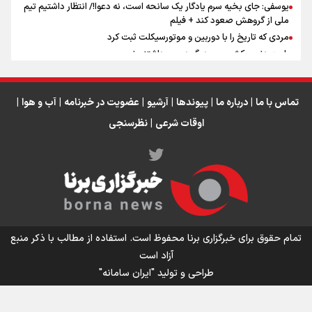
یوسفی: جای بخیه سرم یادگار یک سانحه است، نه دعوا!/ انتظار داشتیم تیم
ملی از گروهش صعود کند + فیلم
مردی که تاریخ را با دوربین و موتورسیکلت ثبت کرد
رابرت دنیرو: کشور من دیگر دوست‌داشتنی نیست
دبیر فدراسیون بولینگ و بیلیارد: از رسانه ملی انتظار حمایت داریم/ در
انتظار حضور تیم‌های بزرگ مثل استقلال در لیگ هستیم
تورم ۵۸ درصدی معدن / وقتی هزینه استخراج از توان قیمت‌گذاری سبقت
تماس با ما
|
درباره ما
|
پیوندها
|
آرشیو
|
عضویت در خبرنامه
|
آب و هوا
|
می‌گیرد/ رشد ۳۰۰ تا ۴۰۰ درصدی مواد ناریه
اوقات شرعی
|
نظرسنجی
اینفو برنا/ میزان مالیات بر ارزش افزوده چقدر است؟
تمام حقوق برای خبرگزاری برنا محفوظ است. استفاده از مطالب با ذکر منبع
آزاد است
طراحی و تولید
"ایران سامانه"