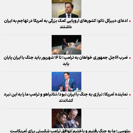
ادعای دبیرکل ناتو: کشورهای اروپایی کمک بزرگی به آمریکا در تهاجم به ایران
داشتند
ضرب الاجل جمهوری خواهان به ترامپ: تا ۱۶ شهریور باید جنگ با ایران پایان
یابد
نماینده آمریکا: نیازی به جنگ با ایران نبود/ نتانیاهو و ترامپ ما را به این نبرد
کشاندند
پلوسی: ما به جنگ رفتیم و باختیم/توافق ترامپ شکستی برای آمریکاست