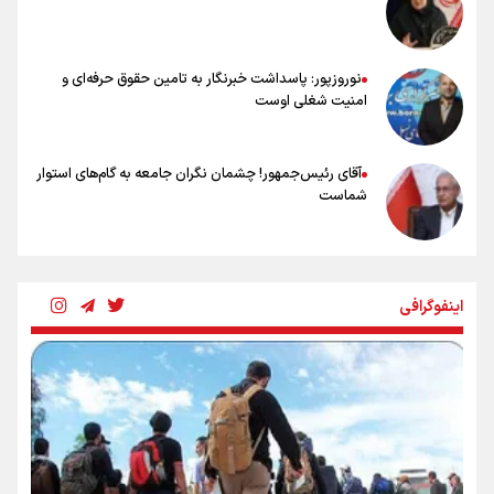
عالمی: جام جهانی از مرحله حذفی جان گرفت/ درباره شیوه بازی تیم ملی
نقد وجود دارد
نوروزپور: پاسداشت خبرنگار به تامین حقوق حرفه‌ای و
امنیت شغلی اوست
آقای رئیس‌جمهور! چشمان نگران جامعه به گام‌های استوار
شماست
چرخه تندروی در برابر آرمان مشروطه
اینفوگرافی
بنزین؛ تدبیری برای حفظ امنیت انرژی
«هورامان»؛ میراثی که جهان را شیفته کرد