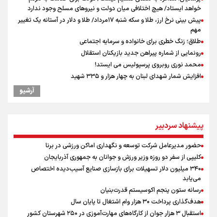
خواهد ایستاد/ هیچ اختلافی میان دولت و نیروهای مسلح وجود ندارد
پیش بینی نرخ ارز، طلا و سکه شنبه ۱۷مرداد/ طلا و دلار در آستانه یک تغییر
مهم
طلاق؛ زنگ خطری برای خانواده و سرمایه اجتماعی
رونمایی از شماره پیراهن جدید بازیکنان استقلال
محمد نوری روبروی پرسپولیس می ایستد!
افزایش شمار شهدای لبنان به چهار هزار و ۳۳۵ شهید
دبیرکل گردان‌های سیدالشهدا عراق: پاسخ به تجاوزهای عربستان همچنان
آرشیو
در دستور کار است
یوسفی: جای بخیه سرم یادگار یک سانحه است، نه دعوا!/ انتظار داشتیم تیم
ملی از گروهش صعود کند + فیلم
پیشنهاد سردبیر
کالبدشکافی استقلال پیش از لیگ بیست‌و‌ششم/ آبی‌پوشان با چه وضعیتی
وارد لیگ می‌شوند؟
حضور مدیرعامل شرکت توسعه و نگهداری اماکن ورزشی در برنا
مروری بر زندگینامه خبرنگار شهید «محمود صارمی»
کلیپی از سفر دو روزه وزیر ورزش و جوانان به جمهوری آذربایجان
علی‌نژاد در مراسم انجمن ورزشی نویسان در روز خبرنگار : رسانه‌های خبری
۳۴۰ میلیون دلار تسهیلات برای بازسازی صنایع آسیب‌دیده اختصاص
در سال گذشته تا به امروز اتفاقات بزرگی را رقم زدند
می‌یابد
علت نامگذاری ۱۷ مرداد به عنوان روز خبرنگار چیست؟
رسانه ستون پنجم اکوسیستم قدرت‌بنیان
هدف‌گذاری پرداخت ۳۰ هزار وام اشتغال تا پایان سال
استقبال ۳ هزار جوان از کارگاه‌های مهارت‌آموزی در ۲۵۰ شهرستان کشور