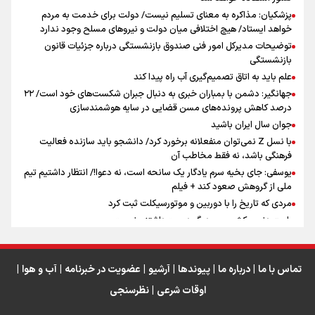
پزشکیان: مذاکره به معنای تسلیم نیست/ دولت برای خدمت به مردم
سه حسرتی که به دلم ماند
خواهد ایستاد/ هیچ اختلافی میان دولت و نیروهای مسلح وجود ندارد
توضیحات مدیرکل امور فنی صندوق بازنشستگی درباره جزئیات قانون
بازنشستگی
علم باید به اتاق تصمیم‌گیری آب راه پیدا کند
جهانگیر: دشمن با بمباران خبری به دنبال جبران شکست‌های خود است/ ۲۲
درصد کاهش پرونده‌های مسن قضایی در سایه هوشمندسازی
اینفو برنا / جدول کامل فاصله مرز شلمچه تا شهرهای زیارتی
جوان سال ایران باشید
عراق
با نسل Z نمی‌توان منفعلانه برخورد کرد/ دانشجو باید سازنده فعالیت
فرهنگی باشد، نه فقط مخاطب آن
یوسفی: جای بخیه سرم یادگار یک سانحه است، نه دعوا!/ انتظار داشتیم تیم
ملی از گروهش صعود کند + فیلم
مردی که تاریخ را با دوربین و موتورسیکلت ثبت کرد
رابرت دنیرو: کشور من دیگر دوست‌داشتنی نیست
دبیر فدراسیون بولینگ و بیلیارد: از رسانه ملی انتظار حمایت داریم/ در
انتظار حضور تیم‌های بزرگ مثل استقلال در لیگ هستیم
تورم ۵۸ درصدی معدن / وقتی هزینه استخراج از توان قیمت‌گذاری سبقت
تماس با ما
|
درباره ما
|
پیوندها
|
آرشیو
|
عضویت در خبرنامه
|
آب و هوا
|
می‌گیرد/ رشد ۳۰۰ تا ۴۰۰ درصدی مواد ناریه
اوقات شرعی
|
نظرسنجی