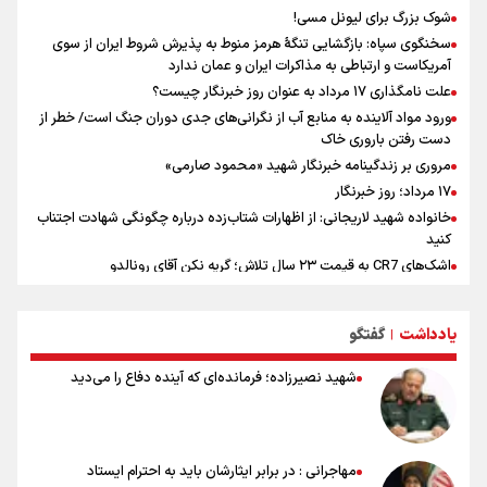
شوک بزرگ برای لیونل مسی!
سخنگوی سپاه: بازگشایی تنگۀ هرمز منوط به پذیرش شروط ایران از سوی
آمریکاست و ارتباطی به مذاکرات ایران و عمان ندارد
علت نامگذاری ۱۷ مرداد به عنوان روز خبرنگار چیست؟
ورود مواد آلاینده به منابع آب از نگرانی‌های جدی دوران جنگ است/ خطر از
دست رفتن باروری خاک
مروری بر زندگینامه خبرنگار شهید «محمود صارمی»
۱۷ مرداد؛ روز خبرنگار
خانواده شهید لاریجانی: از اظهارات شتاب‌زده درباره چگونگی شهادت اجتناب
کنید
اشک‌های CR7 به قیمت ۲۳ سال تلاش؛ گریه نکن آقای رونالدو
حیدری: افزایش تیم‌های جام جهانی هم سود داشت و هم ضرر/ تیم ملی در
جام جهانی مردود نشد
یادداشت
گفتگو
|
تلاش مدام برای زنده نگه داشتن هنر ایرانی
نصرتی: پاسخ بیرانوند سنخیتی با صحبت‌های علی دایی نداشت/
شهید نصیرزاده؛ فرمانده‌ای که آینده دفاع را می‌دید
ملی‌پوشان نباید از خودشان تعریف کنند!
خلعتبری: جای دو سه نفر در جام جهانی خالی بود/ تیم ملی نیاز به تغییر
نسل دارد/ دوست دارم آرژانتین قهرمان شود
شاهرخی: اندازه داشته‌هایمان از بازار جام جهانی برداشت کردیم/ دودستی
مهاجرانی : در برابر ایثارشان باید به احترام ایستاد
سرنوشت صعود را به تیم‌های دیگر سپردیم