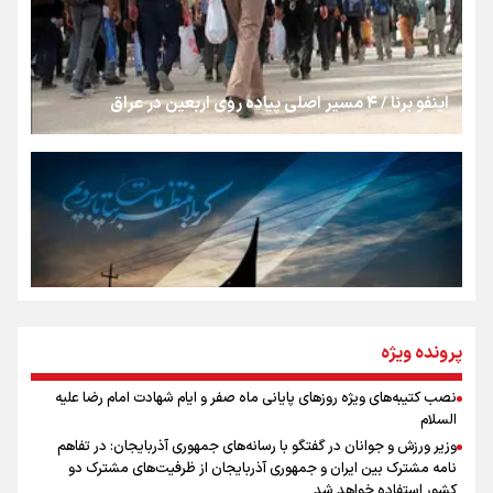
شکستگیِ بزرگ؛ روایتِ یک استخوان، یک نسل، یک توهم!
اینفو برنا / ۴ مسیر اصلی پیاده روی اربعین در عراق
رسانه ملی و حق مردم برای شنیدن صدای رئیس‌جمهوری
روایت ایران از کنار مردم
از طلوع خیابان‌ها تا غروب اشک
پرونده ویژه
نصب کتیبه‌های ویژه روزهای پایانی ماه صفر و ایام شهادت امام رضا علیه
اینفو برنا / توصیه‌هایی طلایی برای پیاده روی اربعین
السلام
جمله‌ای که بغض چهارماهه را شکست؛ «آهای مردم، آقا از
وزیر ورزش و جوانان در گفتگو با رسانه‌های جمهوری آذربایجان: در تفاهم
تهران رفتند»
نامه مشترک بین ایران و جمهوری آذربایجان از ظرفیت‌های مشترک دو
کشور استفاده خواهد شد