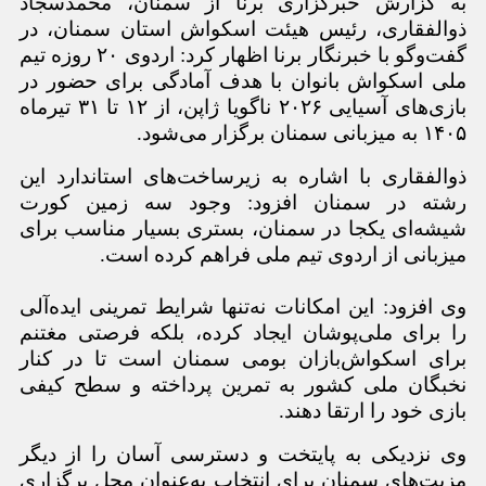
به گزارش خبرگزاری برنا از سمنان، محمدسجاد
ذوالفقاری، رئیس هیئت اسکواش استان سمنان، در
گفت
وگو با خبرنگار برنا اظهار کرد: اردوی ۲۰ روزه تیم
ملی اسکواش بانوان با هدف آمادگی برای حضور در
بازی
های آسیایی ۲۰۲۶ ناگویا ژاپن، از ۱۲ تا ۳۱ تیرماه
۱۴۰۵ به میزبانی سمنان برگزار می
شود.
ذوالفقاری با اشاره به زیرساخت
های استاندارد این
رشته در سمنان افزود: وجود سه زمین کورت
شیشه
ای یکجا در سمنان، بستری بسیار مناسب برای
میزبانی از اردوی تیم ملی فراهم کرده است.
وی افزود: این امکانات نه
تنها شرایط تمرینی ایده
آلی
را برای ملی
پوشان ایجاد کرده، بلکه فرصتی مغتنم
برای اسکواش
بازان بومی سمنان است تا در کنار
نخبگان ملی کشور به تمرین پرداخته و سطح کیفی
بازی خود را ارتقا دهند.
وی نزدیکی به پایتخت و دسترسی آسان را از دیگر
مزیت
های سمنان برای انتخاب به
عنوان محل برگزاری