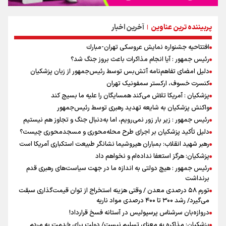
پربیننده ترین عناوین
آخرین اخبار
|
افتتاحیه جشنواره نمايش عروسكى تهران-مبارك
رئیس جمهور : آیا انجام مذاکرات باعث بروز جنگ شد؟
دلیل امضای تفاهم‌نامه آتش‌بس توسط رئیس‌جمهور از زبان پزشکیان
کنسرت خسوف، ارکستر سمفونیک تهران
پزشکیان : آمریکا تلاش می‌کند همسایگان را علیه ما بسیج کند
واکنش پزشکیان به شایعه تهدید رهبری توسط رئیس‌جمهور
رئیس جمهور : زیر بار زور نمی‌رویم، اما به‌دنبال جنگ و تجاوز هم نیستیم
دلیل تأکید پزشکیان بر اجرای طرح محله‌محوری و مسجدمحوری چیست؟
رهبر شهید انقلاب: بمباران هیروشیما نشانگر طبیعت استکباری آمریکا است
پزشکیان: هرگز استعفا نداده‌ام و نخواهم داد
رئیس جمهور : هیچ دولتی به اندازه ما در جهت سیاست‌های رهبری قدم
برنداشت
تورم ۵۸ درصدی معدن / وقتی هزینه استخراج از توان قیمت‌گذاری سبقت
می‌گیرد/ رشد ۳۰۰ تا ۴۰۰ درصدی مواد ناریه
دروازه‌بان سرشناس پرسپولیس در آستانه فسخ قرارداد!
پزشکیان: مذاکره به معنای تسلیم نیست/ دولت برای خدمت به مردم