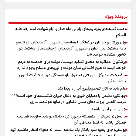
از طلوع خیابان‌ها تا غروب اشک
پرونده ویژه
نصب کتیبه‌های ویژه روزهای پایانی ماه صفر و ایام شهادت امام رضا علیه
اینفو برنا / توصیه‌هایی طلایی برای پیاده روی اربعین
السلام
جمله‌ای که بغض چهارماهه را شکست؛ «آهای مردم، آقا از
وزیر ورزش و جوانان در گفتگو با رسانه‌های جمهوری آذربایجان: در تفاهم
تهران رفتند»
نامه مشترک بین ایران و جمهوری آذربایجان از ظرفیت‌های مشترک دو
کشور استفاده خواهد شد
پزشکیان: مذاکره به معنای تسلیم نیست/ دولت برای خدمت به مردم
سه حسرتی که به دلم ماند
خواهد ایستاد/ هیچ اختلافی میان دولت و نیروهای مسلح وجود ندارد
توضیحات مدیرکل امور فنی صندوق بازنشستگی درباره جزئیات قانون
بازنشستگی
علم باید به اتاق تصمیم‌گیری آب راه پیدا کند
جهانگیر: دشمن با بمباران خبری به دنبال جبران شکست‌های خود است/ ۲۲
درصد کاهش پرونده‌های مسن قضایی در سایه هوشمندسازی
اینفو برنا / جدول کامل فاصله مرز شلمچه تا شهرهای زیارتی
جوان سال ایران باشید
عراق
با نسل Z نمی‌توان منفعلانه برخورد کرد/ دانشجو باید سازنده فعالیت
فرهنگی باشد، نه فقط مخاطب آن
یوسفی: جای بخیه سرم یادگار یک سانحه است، نه دعوا!/ انتظار داشتیم تیم
ملی از گروهش صعود کند + فیلم