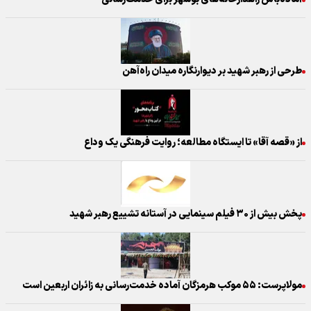
طرحی از رهبر شهید بر دیوارنگاره میدان راه‌آهن
از «قصه آقا» تا ایستگاه مطالعه؛ روایت فرهنگی یک وداع
پخش بیش از ۳۰ فیلم سینمایی در آستانه تشییع رهبر شهید
مولاپرست: ۵۵ موکب هرمزگان آماده خدمت‌رسانی به زائران اربعین است