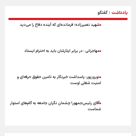
حیدری: افزایش تیم‌های جام جهانی هم سود داشت و هم ضرر/ تیم ملی در
جام جهانی مردود نشد
یادداشت
گفتگو
|
تلاش مدام برای زنده نگه داشتن هنر ایرانی
نصرتی: پاسخ بیرانوند سنخیتی با صحبت‌های علی دایی نداشت/
شهید نصیرزاده؛ فرمانده‌ای که آینده دفاع را می‌دید
ملی‌پوشان نباید از خودشان تعریف کنند!
خلعتبری: جای دو سه نفر در جام جهانی خالی بود/ تیم ملی نیاز به تغییر
نسل دارد/ دوست دارم آرژانتین قهرمان شود
شاهرخی: اندازه داشته‌هایمان از بازار جام جهانی برداشت کردیم/ دودستی
مهاجرانی : در برابر ایثارشان باید به احترام ایستاد
سرنوشت صعود را به تیم‌های دیگر سپردیم
عالمی: جام جهانی از مرحله حذفی جان گرفت/ درباره شیوه بازی تیم ملی
نقد وجود دارد
نوروزپور: پاسداشت خبرنگار به تامین حقوق حرفه‌ای و
امنیت شغلی اوست
آقای رئیس‌جمهور! چشمان نگران جامعه به گام‌های استوار
شماست
چرخه تندروی در برابر آرمان مشروطه