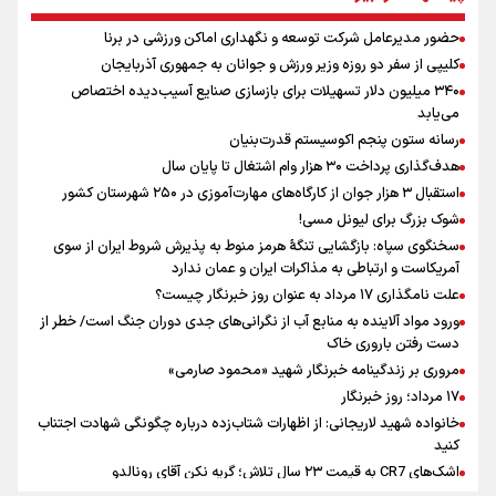
رسانه به ویژه ورزشی نویسان هستیم
حضور مدیرعامل شرکت توسعه و نگهداری اماکن ورزشی در برنا
علت نامگذاری ۱۷ مرداد به عنوان روز خبرنگار چیست؟
کلیپی از سفر دو روزه وزیر ورزش و جوانان به جمهوری آذربایجان
فوران یک آتشفشان قدرتمند در جنوب غربی کلمبیا
۳۴۰ میلیون دلار تسهیلات برای بازسازی صنایع آسیب‌دیده اختصاص
سیمئونه درهای انتقال آلوارز به بارسلونا را بست
می‌یابد
سخنگوی سپاه: بازگشایی تنگۀ هرمز منوط به پذیرش شروط ایران از سوی
رسانه ستون پنجم اکوسیستم قدرت‌بنیان
آمریکاست و ارتباطی به مذاکرات ایران و عمان ندارد
هدف‌گذاری پرداخت ۳۰ هزار وام اشتغال تا پایان سال
حضور مدیرعامل شرکت توسعه و نگهداری اماکن ورزشی در برنا
استقبال ۳ هزار جوان از کارگاه‌های مهارت‌آموزی در ۲۵۰ شهرستان کشور
دیدار دوستانه تیم های فوتبال سپاهان-ذوب آهن
شوک بزرگ برای لیونل مسی!
سخنگوی سپاه: بازگشایی تنگۀ هرمز منوط به پذیرش شروط ایران از سوی
آمریکاست و ارتباطی به مذاکرات ایران و عمان ندارد
علت نامگذاری ۱۷ مرداد به عنوان روز خبرنگار چیست؟
ورود مواد آلاینده به منابع آب از نگرانی‌های جدی دوران جنگ است/ خطر از
دست رفتن باروری خاک
مروری بر زندگینامه خبرنگار شهید «محمود صارمی»
۱۷ مرداد؛ روز خبرنگار
خانواده شهید لاریجانی: از اظهارات شتاب‌زده درباره چگونگی شهادت اجتناب
کنید
اشک‌های CR7 به قیمت ۲۳ سال تلاش؛ گریه نکن آقای رونالدو