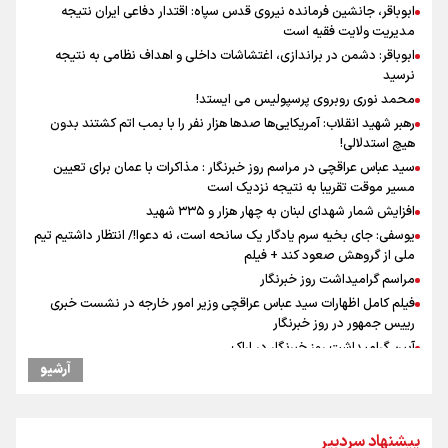
ابوباقر، جانشین فرمانده نیروی قدس سپاه: اقتدار دفاعی ایران نتیجه
مدیریت ولایت فقیه است
ابوباقر: دشمن در براندازی، اغتشاشات داخلی و اهداف نظامی به نتیجه
نرسید
محمد نوری روبروی پرسپولیس می ایستد!
رهبر شهید انقلاب: آمریکایی‌ها صدها هزار نفر را با بمب اتم کشتند بدون
هیچ استدلالی!
سید عباس عراقچی در مراسم روز خبرنگار : مذاکرات با عمان برای تعیین
مسیر موقت تقریبا به نتیجه نزدیک است
افزایش شمار شهدای لبنان به چهار هزار و ۳۳۵ شهید
یوسفی: جای بخیه سرم یادگار یک سانحه است، نه دعوا!/ انتظار داشتیم تیم
ملی از گروهش صعود کند + فیلم
مراسم گرامیداشت روز خبرنگار
فیلم کامل اظهارات سید عباس عراقچی وزیر امور خارجه در نشست خبری
رییس جمهور در روز خبرنگار
آیین گرامیداشت روز خبرنگار در اراک
آرشیو
علی‌نژاد در مراسم انجمن ورزشی نویسان در روز خبرنگار : رسانه‌های خبری
در سال گذشته تا به امروز اتفاقات بزرگی را رقم زدند
ونس: در حال کار بر روی ایجاد یک سیستم ناوبری امن هستیم
پیشنهاد سردبیر
سیدمناف هاشمی در مراسم انجمن ورزشی نویسان : قدردان زحمات اهالی