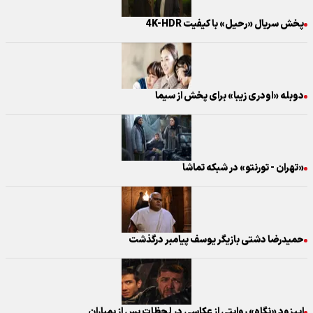
پخش سریال «رحیل» با کیفیت 4K-HDR
دوبله «اودری زیبا» برای پخش از سیما
«تهران - تورنتو» در شبکه تماشا
حمیدرضا دشتی بازیگر یوسف پیامبر درگذشت
اپیزود «نگاه» روایتی از عکاسی در لحظات پس از بمباران