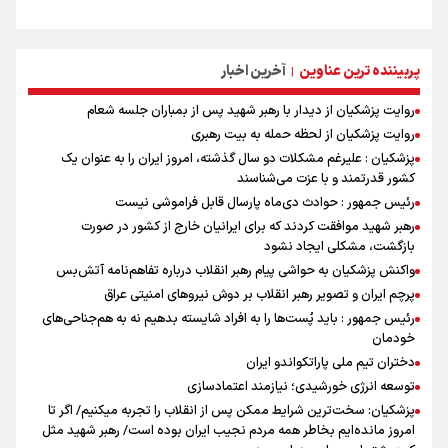
پربیننده ترین عناوین
آخرین اخبار
|
روایت پزشکیان از دیدار با رهبر شهید پس از بمباران جلسه شعام
روایت پزشکیان از لحظه حمله به بیت رهبری
پزشکیان : علیرغم مشکلات دو سال گذشته، امروز ایران را به عنوان یک
کشور قدرتمند و با عزت می‌شناسند
رئیس جمهور : حوادث دی‌ماه پارسال قابل فراموشی نیست
رهبر شهید موافقت کردند که برای ایرانیان خارج از کشور در صورت
بازگشت، مشکلی ایجاد نشود
واکنش پزشکیان به حواشی پیام رهبر انقلاب درباره تفاهم‌نامه آتش‌بس
پرچم ایران و تصویر رهبر انقلاب بر دوش نیروهای امنیتی عراق
رئیس جمهور : باید پُست‌ها را به افراد شایسته بدهیم نه به هم‌جناحی‌های
خودمان
دختران تیم ملی پاراتکواندو ایران
توسعه انرژی خورشیدی؛ نیازمند اعتمادسازی
پزشکیان: سخت‌ترین شرایط ممکن پس از انقلاب را تجربه میکنیم/ اگر تا
امروز مانده‌ایم بخاطر همه‌ مردم نجیب ایران بوده است/ رهبر شهید مثل