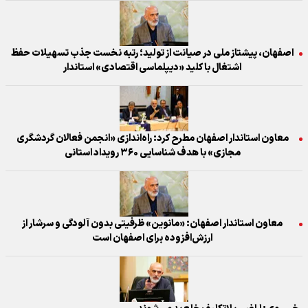
اصفهان، پیشتاز ملی در صیانت از تولید؛ رتبه نخست جذب تسهیلات حفظ
اشتغال با کلید «دیپلماسی اقتصادی» استاندار
معاون استاندار اصفهان مطرح کرد: راه‌اندازی «انجمن فعالان گردشگری
مجازی» با هدف شناسایی ۳۶۰ رویداد استانی
معاون استاندار اصفهان: «مانوین» ظرفیتی بدون آلودگی و سرشار از
ارزش‌افزوده برای اصفهان است