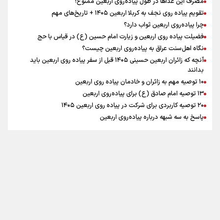
مصرف این غذاها در طول پیاده‌روی اربعین ممنوع!
تقویم پیاده روی نجف به کربلا اربعین ۱۴۰۵ + تاریخ‌های مهم
چرا پیاده‌روی اربعین ثواب دارد؟
اقتدار علمی و استقلال ملی؛ میراث رهبر شهید که با خون
ماندگار شد
فضیلت پیاده روی اربعین و زیارت امام حسین (ع) در قیاس با حج
نگاه اهل‌سنت عراق به پیاده‌روی اربعین چیست؟
آنچه که زائران اربعین حسینی ۱۴۰۵ قبل از سفر پیاده روی اربعین باید
بدانند
۱۰ توصیه مهم به زائران و خادمان پیاده روی اربعین
اینفو برنا / جدول کامل فاصله مرز شلمچه تا شهرهای زیارتی
۱۳ توصیه امام صادق (ع) برای پیاده‌روی اربعین
۲۰ توصیه کاربردی برای شرکت در پیاده روی اربعین ۱۴۰۵
عراق
پاسخ به سه‌ شبهه درباره پیاده‌روی اربعین
تماس با ما
|
درباره ما
|
پیوندها
|
آرشیو
|
عضویت در خبرنامه
|
آب و هوا
|
اوقات شرعی
|
نظرسنجی