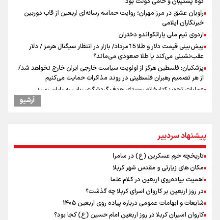
کوه پشتیبان و حامی دولت بود
راویان عشق در مرز مهران؛ روایت حماسه‌ رسانه‌ای اربعین از قاب دوربین
خبرنگاران ایلامی
اردوی تیم ملی پاراتکواندو دختران
پیش‌بینی قیمت دلار و طلا 15مرداد/ بازار در انتظار سیگنال هرمز / دلار
عقب‌نشینی می‌کند یا طلا صعودی می‌ماند؟
پزشکیان: فلسطین هرگز از اولویت سیاست خارجی ایران خارج نخواهد شد/
از هر تصمیم رهبران فلسطینی در روند مذاکرات حمایت می‌کنیم
عملیات تجهیز کتابخانه روستای هدف گردشگری ریاب به پایان رسید
آرشیو
ترس نتانیاهو از ترور
فرود یک بالگرد در بیمارستان رمبام در حیفای اشغالی در پی هلاکت ۲
نظامی صهیونیست و زخمی شدن ۷ نظامی دیگر
پیشنهاد سردبیر
ارتش صهیونیستی زمین‌های کشاورزی در جنوب لبنان را به آتش کشید
چه کسی باید قیمت‌ها را تعیین کند؟
تاریخچه حرم عسکرین (ع) در سامرا
بازگشت روان دو میلیون و هشتصد هزار زائر اربعین از مرزهای شش‌گانه
مکان های زیارتی و مقدس شهر کربلا
ایران آقای بلامنازع تنگه هرمز
اهمیت پیاده‌روی اربعین در کلام علما
وزیر خارجه مصر: رژیم اسراییل بدون تامین حقوق مشروع مردم فلسطین
در روز اربعین بر کاروان اسرای کربلا چه گذشت؟
امنیت نخواهد داشت
شایعات و ابهامات عمومی درباره پیاده روی اربعین ۱۴۰۵
مستمری مددجویان کفاف زندگی را نمی‌دهد / حمایت از ۱۹هزار زن‌
سرپرست خانوار
کاروان اسیران کربلا در روز اربعین امام حسین (ع) کجا بود؟