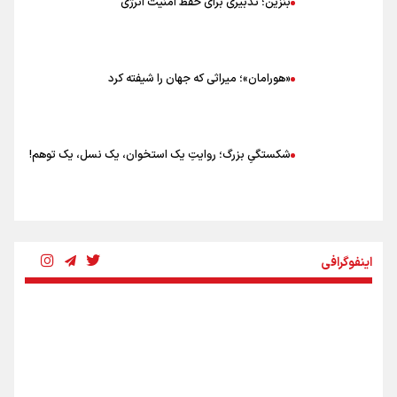
بنزین؛ تدبیری برای حفظ امنیت انرژی
«هورامان»؛ میراثی که جهان را شیفته کرد
شکستگیِ بزرگ؛ روایتِ یک استخوان، یک نسل، یک توهم!
رسانه ملی و حق مردم برای شنیدن صدای رئیس‌جمهوری
اینفوگرافی
روایت ایران از کنار مردم
از طلوع خیابان‌ها تا غروب اشک